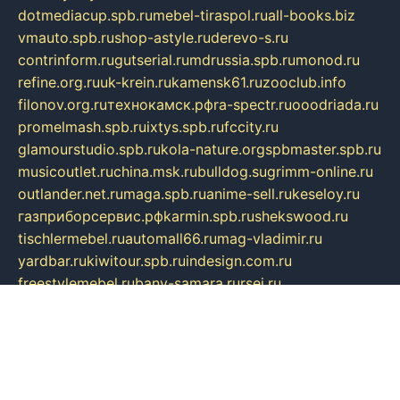
dotmediacup.spb.ru
mebel-tiraspol.ru
all-books.biz
vmauto.spb.ru
shop-astyle.ru
derevo-s.ru
contrinform.ru
gutserial.ru
mdrussia.spb.ru
monod.ru
refine.org.ru
uk-krein.ru
kamensk61.ru
zooclub.info
filonov.org.ru
технокамск.рф
ra-spectr.ru
ooodriada.ru
promelmash.spb.ru
ixtys.spb.ru
fccity.ru
glamourstudio.spb.ru
kola-nature.org
spbmaster.spb.ru
musicoutlet.ru
china.msk.ru
bulldog.su
grimm-online.ru
outlander.net.ru
maga.spb.ru
anime-sell.ru
keseloy.ru
газприборсервис.рф
karmin.spb.ru
shekswood.ru
tischlermebel.ru
automall66.ru
mag-vladimir.ru
yardbar.ru
kiwitour.spb.ru
indesign.com.ru
freestylemebel.ru
bany-samara.ru
rsei.ru
naidisvoyput.ru
mgsn-invest.ru
ipkamerasannce.ru
alicante-house.ru
ibelka74.ru
cozyhouse.info
vlkargalev-studio.ru
700mb.ru
figura-ufa.ru
alina-live.ru
belarusiannews.ru
womenknow.ru
dos-vniimk.ru
sega.net.ru
dv.net.ru
phenomenonsofhistory.com