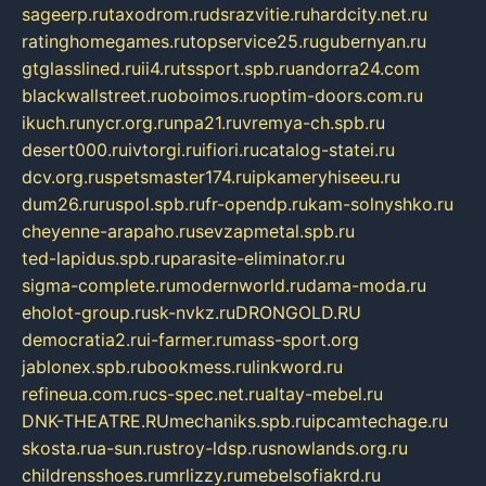
sageerp.ru
taxodrom.ru
dsrazvitie.ru
hardcity.net.ru
ratinghomegames.ru
topservice25.ru
gubernyan.ru
gtglasslined.ru
ii4.ru
tssport.spb.ru
andorra24.com
blackwallstreet.ru
oboimos.ru
optim-doors.com.ru
ikuch.ru
nycr.org.ru
npa21.ru
vremya-ch.spb.ru
desert000.ru
ivtorgi.ru
ifiori.ru
catalog-statei.ru
dcv.org.ru
spetsmaster174.ru
ipkameryhiseeu.ru
dum26.ru
ruspol.spb.ru
fr-opendp.ru
kam-solnyshko.ru
cheyenne-arapaho.ru
sevzapmetal.spb.ru
ted-lapidus.spb.ru
parasite-eliminator.ru
sigma-complete.ru
modernworld.ru
dama-moda.ru
eholot-group.ru
sk-nvkz.ru
DRONGOLD.RU
democratia2.ru
i-farmer.ru
mass-sport.org
jablonex.spb.ru
bookmess.ru
linkword.ru
refineua.com.ru
cs-spec.net.ru
altay-mebel.ru
DNK-THEATRE.RU
mechaniks.spb.ru
ipcamtechage.ru
skosta.ru
a-sun.ru
stroy-ldsp.ru
snowlands.org.ru
childrensshoes.ru
mrlizzy.ru
mebelsofiakrd.ru