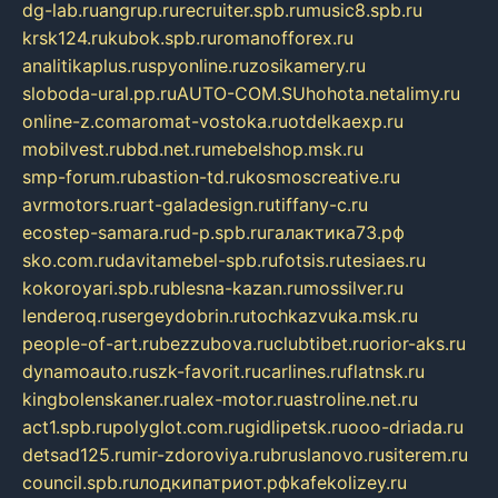
dg-lab.ru
angrup.ru
recruiter.spb.ru
music8.spb.ru
krsk124.ru
kubok.spb.ru
romanofforex.ru
analitikaplus.ru
spyonline.ru
zosikamery.ru
sloboda-ural.pp.ru
AUTO-COM.SU
hohota.net
alimy.ru
online-z.com
aromat-vostoka.ru
otdelkaexp.ru
mobilvest.ru
bbd.net.ru
mebelshop.msk.ru
smp-forum.ru
bastion-td.ru
kosmoscreative.ru
avrmotors.ru
art-galadesign.ru
tiffany-c.ru
ecostep-samara.ru
d-p.spb.ru
галактика73.рф
sko.com.ru
davitamebel-spb.ru
fotsis.ru
tesiaes.ru
kokoroyari.spb.ru
blesna-kazan.ru
mossilver.ru
lenderoq.ru
sergeydobrin.ru
tochkazvuka.msk.ru
people-of-art.ru
bezzubova.ru
clubtibet.ru
orior-aks.ru
dynamoauto.ru
szk-favorit.ru
carlines.ru
flatnsk.ru
kingbolenskaner.ru
alex-motor.ru
astroline.net.ru
act1.spb.ru
polyglot.com.ru
gidlipetsk.ru
ooo-driada.ru
detsad125.ru
mir-zdoroviya.ru
bruslanovo.ru
siterem.ru
council.spb.ru
лодкипатриот.рф
kafekolizey.ru