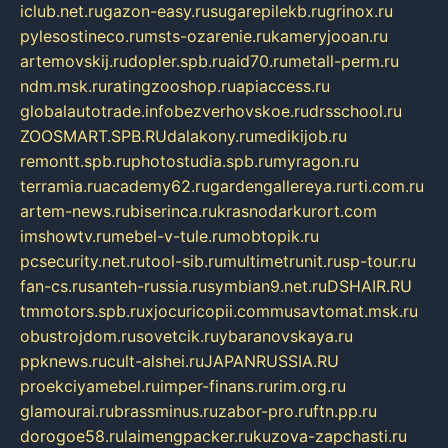
iclub.net.ru
gazon-easy.ru
sugarepilekb.ru
grinox.ru
pylesostineco.ru
msts-ozarenie.ru
kameryjooan.ru
artemovskij.ru
dopler.spb.ru
aid70.ru
metall-perm.ru
ndm.msk.ru
ratingzooshop.ru
apiaccess.ru
globalautotrade.info
bezverhovskoe.ru
drsschool.ru
ZOOSMART.SPB.RU
dalakony.ru
medikijob.ru
remontt.spb.ru
photostudia.spb.ru
myragon.ru
terramia.ru
academy62.ru
gardengallereya.ru
rti.com.ru
artem-news.ru
biserinca.ru
krasnodarkurort.com
imshowtv.ru
mebel-v-tule.ru
mobtopik.ru
pcsecurity.net.ru
tool-sib.ru
multimetrunit.ru
sp-tour.ru
fan-cs.ru
santeh-russia.ru
symbian9.net.ru
DSHAIR.RU
tmmotors.spb.ru
xjocuricopii.com
musavtomat.msk.ru
obustrojdom.ru
sovetcik.ru
ybaranovskaya.ru
ppknews.ru
cult-alshei.ru
JAPANRUSSIA.RU
proekciyamebel.ru
imper-finans.ru
rim.org.ru
glamourai.ru
brassminus.ru
zabor-pro.ru
ftn.pp.ru
dorogoe58.ru
laimengpacker.ru
kuzova-zapchasti.ru