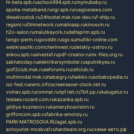
hl-beta.spb.ru
school494.spb.ru
mymubaby.ru
epoha-metalband.ru
ngr.spb.ru
rusgosnews.com
dieselvostok.ru
24hostel.msk.ru
w-dev.ru
f-ship.ru
regsmi.ru
filmnetwork.ru
malinasp.ru
kinosvin.ru
h2o-salon.ru
malutkayork.ru
deltaprim.spb.ru
tango-perm.ru
gooddir.ru
sgv.su
multiki-online.com
webkrasotki.com
cherinvest.ru
detskiy-ostrov.ru
ankou.spb.ru
alvesta1.ru
pdf-creator.ru
nix-files.org.ru
sakhatoday.ru
elektrikersymboler.ru
sputnikyes.ru
golf2club.msk.ru
aeforums.ru
zallclub.ru
multimodal.msk.ru
habaigry.ru
haikko.ru
sobakopedia.ru
isz-fest.ru
ewnc.info
screensaver-clock.net.ru
volnav.spb.ru
comnat.ru
npf.net.ru
7bit.pp.ru
kalugatur.ru
tesiaes.ru
card.com.ru
kazanka.spb.ru
gildiya-kuznecov.ru
kameryboavision.ru
griffoncom.spb.ru
fabrika-emotsiy.ru
PARK-MATROSOVA.RU
agat.spb.ru
avtoyurist-moskva1.ru
hardware.org.ru
схема-авто.рф