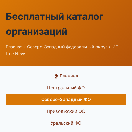
Бесплатный каталог
организаций
Главная
»
Северо-Западный федеральный округ
» ИП
Line News
🏠 Главная
Центральный ФО
Северо-Западный ФО
Приволжский ФО
Уральский ФО