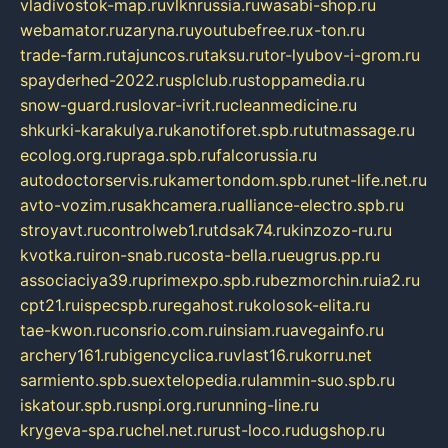
vladivostok-map.ru
vlknrussia.ru
wasabi-shop.ru
webamator.ru
zaryna.ru
youtubefree.ru
x-ton.ru
trade-farm.ru
tajuncos.ru
taksu.ru
tor-lyubov-i-grom.ru
spayderhed-2022.ru
splclub.ru
stoppamedia.ru
snow-guard.ru
slovar-ivrit.ru
cleanmedicine.ru
shkurki-karakulya.ru
kanotiforet.spb.ru
tutmassage.ru
ecolog.org.ru
praga.spb.ru
falcorussia.ru
autodoctorservis.ru
kamertondom.spb.ru
net-life.net.ru
avto-vozim.ru
sakhcamera.ru
alliance-electro.spb.ru
stroyavt.ru
controlweb1.ru
tdsak74.ru
kinzozo-ru.ru
kvotka.ru
iron-snab.ru
costa-bella.ru
eugrus.pp.ru
associaciya39.ru
primexpo.spb.ru
bezmorchin.ru
ia2.ru
cpt21.ru
ispecspb.ru
regahost.ru
kolosok-elita.ru
tae-kwon.ru
consrio.com.ru
insiam.ru
avegainfo.ru
archery161.ru
bigencyclica.ru
vlast16.ru
korru.net
sarmiento.spb.su
extelopedia.ru
lammin-suo.spb.ru
iskatour.spb.ru
snpi.org.ru
running-line.ru
krygeva-spa.ru
chel.net.ru
rust-loco.ru
dugshop.ru