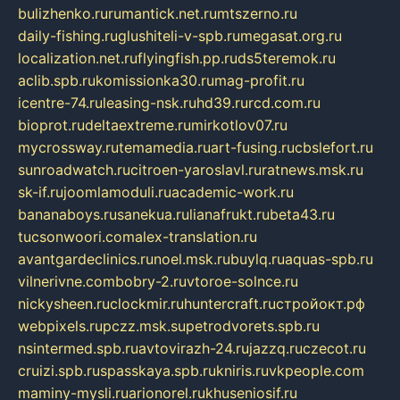
bulizhenko.ru
rumantick.net.ru
mtszerno.ru
daily-fishing.ru
glushiteli-v-spb.ru
megasat.org.ru
localization.net.ru
flyingfish.pp.ru
ds5teremok.ru
aclib.spb.ru
komissionka30.ru
mag-profit.ru
icentre-74.ru
leasing-nsk.ru
hd39.ru
rcd.com.ru
bioprot.ru
deltaextreme.ru
mirkotlov07.ru
mycrossway.ru
temamedia.ru
art-fusing.ru
cbslefort.ru
sunroadwatch.ru
citroen-yaroslavl.ru
ratnews.msk.ru
sk-if.ru
joomlamoduli.ru
academic-work.ru
bananaboys.ru
sanekua.ru
lianafrukt.ru
beta43.ru
tucsonwoori.com
alex-translation.ru
avantgardeclinics.ru
noel.msk.ru
buylq.ru
aquas-spb.ru
vilnerivne.com
bobry-2.ru
vtoroe-solnce.ru
nickysheen.ru
clockmir.ru
huntercraft.ru
стройокт.рф
webpixels.ru
pczz.msk.su
petrodvorets.spb.ru
nsintermed.spb.ru
avtovirazh-24.ru
jazzq.ru
czecot.ru
cruizi.spb.ru
spasskaya.spb.ru
kniris.ru
vkpeople.com
maminy-mysli.ru
arionorel.ru
khuseniosif.ru