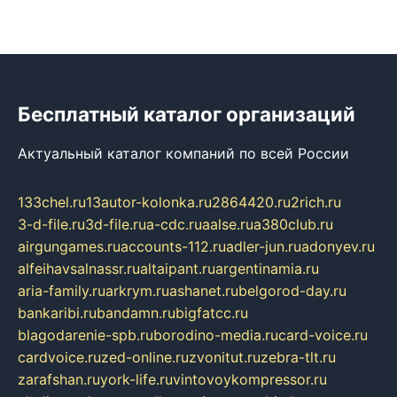
Бесплатный каталог организаций
Актуальный каталог компаний по всей России
133chel.ru
13autor-kolonka.ru
2864420.ru
2rich.ru
3-d-file.ru
3d-file.ru
a-cdc.ru
aalse.ru
a380club.ru
airgungames.ru
accounts-112.ru
adler-jun.ru
adonyev.ru
alfeihavsalnassr.ru
altaipant.ru
argentinamia.ru
aria-family.ru
arkrym.ru
ashanet.ru
belgorod-day.ru
bankaribi.ru
bandamn.ru
bigfatcc.ru
blagodarenie-spb.ru
borodino-media.ru
card-voice.ru
cardvoice.ru
zed-online.ru
zvonitut.ru
zebra-tlt.ru
zarafshan.ru
york-life.ru
vintovoykompressor.ru