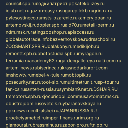
council.spb.ru
лодкипатриот.рф
kafekolizey.ru
iclub.net.ru
gazon-easy.ru
sugarepilekb.ru
grinox.ru
pylesostineco.ru
msts-ozarenie.ru
kameryjooan.ru
artemovskij.ru
dopler.spb.ru
aid70.ru
metall-perm.ru
ndm.msk.ru
ratingzooshop.ru
apiaccess.ru
globalautotrade.info
bezverhovskoe.ru
drsschool.ru
ZOOSMART.SPB.RU
dalakony.ru
medikijob.ru
remontt.spb.ru
photostudia.spb.ru
myragon.ru
terramia.ru
academy62.ru
gardengallereya.ru
rti.com.ru
artem-news.ru
biserinca.ru
krasnodarkurort.com
imshowtv.ru
mebel-v-tule.ru
mobtopik.ru
pcsecurity.net.ru
tool-sib.ru
multimetrunit.ru
sp-tour.ru
fan-cs.ru
santeh-russia.ru
symbian9.net.ru
DSHAIR.RU
tmmotors.spb.ru
xjocuricopii.com
musavtomat.msk.ru
obustrojdom.ru
sovetcik.ru
ybaranovskaya.ru
ppknews.ru
cult-alshei.ru
JAPANRUSSIA.RU
proekciyamebel.ru
imper-finans.ru
rim.org.ru
glamourai.ru
brassminus.ru
zabor-pro.ru
ftn.pp.ru