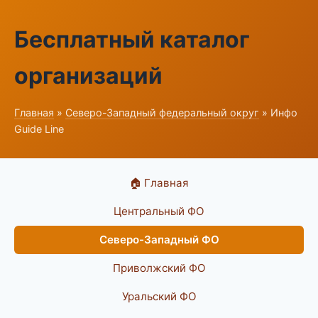
Бесплатный каталог
организаций
Главная
»
Северо-Западный федеральный округ
» Инфо
Guide Line
🏠 Главная
Центральный ФО
Северо-Западный ФО
Приволжский ФО
Уральский ФО