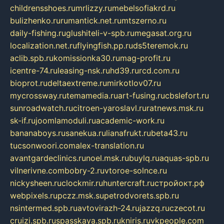
childrensshoes.ru
mrlizzy.ru
mebelsofiakrd.ru
bulizhenko.ru
rumantick.net.ru
mtszerno.ru
daily-fishing.ru
glushiteli-v-spb.ru
megasat.org.ru
localization.net.ru
flyingfish.pp.ru
ds5teremok.ru
aclib.spb.ru
komissionka30.ru
mag-profit.ru
icentre-74.ru
leasing-nsk.ru
hd39.ru
rcd.com.ru
bioprot.ru
deltaextreme.ru
mirkotlov07.ru
mycrossway.ru
temamedia.ru
art-fusing.ru
cbslefort.ru
sunroadwatch.ru
citroen-yaroslavl.ru
ratnews.msk.ru
sk-if.ru
joomlamoduli.ru
academic-work.ru
bananaboys.ru
sanekua.ru
lianafrukt.ru
beta43.ru
tucsonwoori.com
alex-translation.ru
avantgardeclinics.ru
noel.msk.ru
buylq.ru
aquas-spb.ru
vilnerivne.com
bobry-2.ru
vtoroe-solnce.ru
nickysheen.ru
clockmir.ru
huntercraft.ru
стройокт.рф
webpixels.ru
pczz.msk.su
petrodvorets.spb.ru
nsintermed.spb.ru
avtovirazh-24.ru
jazzq.ru
czecot.ru
cruizi.spb.ru
spasskaya.spb.ru
kniris.ru
vkpeople.com