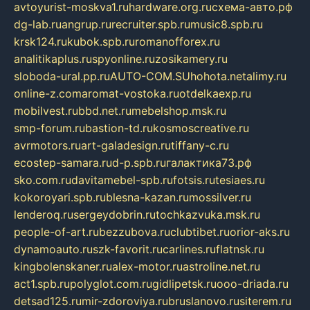
avtoyurist-moskva1.ru
hardware.org.ru
схема-авто.рф
dg-lab.ru
angrup.ru
recruiter.spb.ru
music8.spb.ru
krsk124.ru
kubok.spb.ru
romanofforex.ru
analitikaplus.ru
spyonline.ru
zosikamery.ru
sloboda-ural.pp.ru
AUTO-COM.SU
hohota.net
alimy.ru
online-z.com
aromat-vostoka.ru
otdelkaexp.ru
mobilvest.ru
bbd.net.ru
mebelshop.msk.ru
smp-forum.ru
bastion-td.ru
kosmoscreative.ru
avrmotors.ru
art-galadesign.ru
tiffany-c.ru
ecostep-samara.ru
d-p.spb.ru
галактика73.рф
sko.com.ru
davitamebel-spb.ru
fotsis.ru
tesiaes.ru
kokoroyari.spb.ru
blesna-kazan.ru
mossilver.ru
lenderoq.ru
sergeydobrin.ru
tochkazvuka.msk.ru
people-of-art.ru
bezzubova.ru
clubtibet.ru
orior-aks.ru
dynamoauto.ru
szk-favorit.ru
carlines.ru
flatnsk.ru
kingbolenskaner.ru
alex-motor.ru
astroline.net.ru
act1.spb.ru
polyglot.com.ru
gidlipetsk.ru
ooo-driada.ru
detsad125.ru
mir-zdoroviya.ru
bruslanovo.ru
siterem.ru