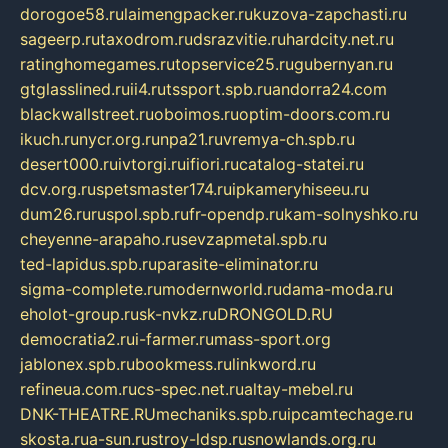
dorogoe58.ru
laimengpacker.ru
kuzova-zapchasti.ru
sageerp.ru
taxodrom.ru
dsrazvitie.ru
hardcity.net.ru
ratinghomegames.ru
topservice25.ru
gubernyan.ru
gtglasslined.ru
ii4.ru
tssport.spb.ru
andorra24.com
blackwallstreet.ru
oboimos.ru
optim-doors.com.ru
ikuch.ru
nycr.org.ru
npa21.ru
vremya-ch.spb.ru
desert000.ru
ivtorgi.ru
ifiori.ru
catalog-statei.ru
dcv.org.ru
spetsmaster174.ru
ipkameryhiseeu.ru
dum26.ru
ruspol.spb.ru
fr-opendp.ru
kam-solnyshko.ru
cheyenne-arapaho.ru
sevzapmetal.spb.ru
ted-lapidus.spb.ru
parasite-eliminator.ru
sigma-complete.ru
modernworld.ru
dama-moda.ru
eholot-group.ru
sk-nvkz.ru
DRONGOLD.RU
democratia2.ru
i-farmer.ru
mass-sport.org
jablonex.spb.ru
bookmess.ru
linkword.ru
refineua.com.ru
cs-spec.net.ru
altay-mebel.ru
DNK-THEATRE.RU
mechaniks.spb.ru
ipcamtechage.ru
skosta.ru
a-sun.ru
stroy-ldsp.ru
snowlands.org.ru