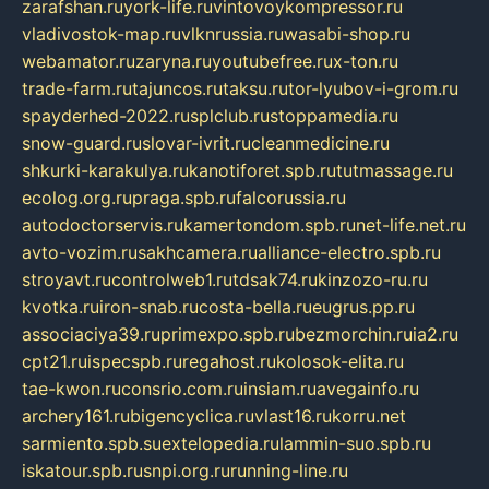
zarafshan.ru
york-life.ru
vintovoykompressor.ru
vladivostok-map.ru
vlknrussia.ru
wasabi-shop.ru
webamator.ru
zaryna.ru
youtubefree.ru
x-ton.ru
trade-farm.ru
tajuncos.ru
taksu.ru
tor-lyubov-i-grom.ru
spayderhed-2022.ru
splclub.ru
stoppamedia.ru
snow-guard.ru
slovar-ivrit.ru
cleanmedicine.ru
shkurki-karakulya.ru
kanotiforet.spb.ru
tutmassage.ru
ecolog.org.ru
praga.spb.ru
falcorussia.ru
autodoctorservis.ru
kamertondom.spb.ru
net-life.net.ru
avto-vozim.ru
sakhcamera.ru
alliance-electro.spb.ru
stroyavt.ru
controlweb1.ru
tdsak74.ru
kinzozo-ru.ru
kvotka.ru
iron-snab.ru
costa-bella.ru
eugrus.pp.ru
associaciya39.ru
primexpo.spb.ru
bezmorchin.ru
ia2.ru
cpt21.ru
ispecspb.ru
regahost.ru
kolosok-elita.ru
tae-kwon.ru
consrio.com.ru
insiam.ru
avegainfo.ru
archery161.ru
bigencyclica.ru
vlast16.ru
korru.net
sarmiento.spb.su
extelopedia.ru
lammin-suo.spb.ru
iskatour.spb.ru
snpi.org.ru
running-line.ru