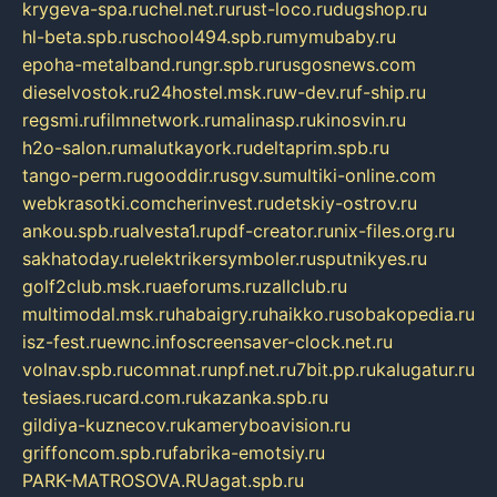
krygeva-spa.ru
chel.net.ru
rust-loco.ru
dugshop.ru
hl-beta.spb.ru
school494.spb.ru
mymubaby.ru
epoha-metalband.ru
ngr.spb.ru
rusgosnews.com
dieselvostok.ru
24hostel.msk.ru
w-dev.ru
f-ship.ru
regsmi.ru
filmnetwork.ru
malinasp.ru
kinosvin.ru
h2o-salon.ru
malutkayork.ru
deltaprim.spb.ru
tango-perm.ru
gooddir.ru
sgv.su
multiki-online.com
webkrasotki.com
cherinvest.ru
detskiy-ostrov.ru
ankou.spb.ru
alvesta1.ru
pdf-creator.ru
nix-files.org.ru
sakhatoday.ru
elektrikersymboler.ru
sputnikyes.ru
golf2club.msk.ru
aeforums.ru
zallclub.ru
multimodal.msk.ru
habaigry.ru
haikko.ru
sobakopedia.ru
isz-fest.ru
ewnc.info
screensaver-clock.net.ru
volnav.spb.ru
comnat.ru
npf.net.ru
7bit.pp.ru
kalugatur.ru
tesiaes.ru
card.com.ru
kazanka.spb.ru
gildiya-kuznecov.ru
kameryboavision.ru
griffoncom.spb.ru
fabrika-emotsiy.ru
PARK-MATROSOVA.RU
agat.spb.ru