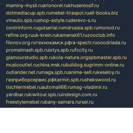
maminy-mysli.ru
arionorel.ru
khuseniosif.ru
dotmediacup.spb.ru
mebel-tiraspol.ru
all-books.biz
vmauto.spb.ru
shop-astyle.ru
derevo-s.ru
contrinform.ru
gutserial.ru
mdrussia.spb.ru
monod.ru
refine.org.ru
uk-krein.ru
kamensk61.ru
zooclub.info
filonov.org.ru
технокамск.рф
ra-spectr.ru
ooodriada.ru
promelmash.spb.ru
ixtys.spb.ru
fccity.ru
glamourstudio.spb.ru
kola-nature.org
spbmaster.spb.ru
musicoutlet.ru
china.msk.ru
bulldog.su
grimm-online.ru
outlander.net.ru
maga.spb.ru
anime-sell.ru
keseloy.ru
газприборсервис.рф
karmin.spb.ru
shekswood.ru
tischlermebel.ru
automall66.ru
mag-vladimir.ru
yardbar.ru
kiwitour.spb.ru
indesign.com.ru
freestylemebel.ru
bany-samara.ru
rsei.ru
naidisvoyput.ru
mgsn-invest.ru
ipkamerasannce.ru
alicante-house.ru
ibelka74.ru
cozyhouse.info
vlkargalev-studio.ru
700mb.ru
figura-ufa.ru
alina-live.ru
belarusiannews.ru
womenknow.ru
dos-vniimk.ru