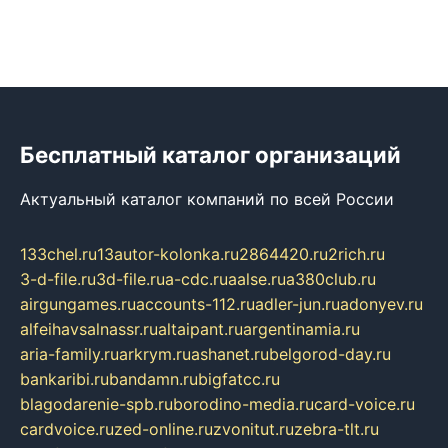
Бесплатный каталог организаций
Актуальный каталог компаний по всей России
133chel.ru
13autor-kolonka.ru
2864420.ru
2rich.ru
3-d-file.ru
3d-file.ru
a-cdc.ru
aalse.ru
a380club.ru
airgungames.ru
accounts-112.ru
adler-jun.ru
adonyev.ru
alfeihavsalnassr.ru
altaipant.ru
argentinamia.ru
aria-family.ru
arkrym.ru
ashanet.ru
belgorod-day.ru
bankaribi.ru
bandamn.ru
bigfatcc.ru
blagodarenie-spb.ru
borodino-media.ru
card-voice.ru
cardvoice.ru
zed-online.ru
zvonitut.ru
zebra-tlt.ru