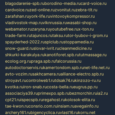
blagodarenie-spb.ru
borodino-media.ru
card-voice.ru
cardvoice.ru
zed-online.ru
zvonitut.ru
zebra-tlt.ru
zarafshan.ru
york-life.ru
vintovoykompressor.ru
vladivostok-map.ru
vlknrussia.ru
wasabi-shop.ru
webamator.ru
zaryna.ru
youtubefree.ru
x-ton.ru
trade-farm.ru
tajuncos.ru
taksu.ru
tor-lyubov-i-grom.ru
spayderhed-2022.ru
splclub.ru
stoppamedia.ru
snow-guard.ru
slovar-ivrit.ru
cleanmedicine.ru
shkurki-karakulya.ru
kanotiforet.spb.ru
tutmassage.ru
ecolog.org.ru
praga.spb.ru
falcorussia.ru
autodoctorservis.ru
kamertondom.spb.ru
net-life.net.ru
avto-vozim.ru
sakhcamera.ru
alliance-electro.spb.ru
stroyavt.ru
controlweb1.ru
tdsak74.ru
kinzozo-ru.ru
kvotka.ru
iron-snab.ru
costa-bella.ru
eugrus.pp.ru
associaciya39.ru
primexpo.spb.ru
bezmorchin.ru
ia2.ru
cpt21.ru
ispecspb.ru
regahost.ru
kolosok-elita.ru
tae-kwon.ru
consrio.com.ru
insiam.ru
avegainfo.ru
archery161.ru
bigencyclica.ru
vlast16.ru
korru.net