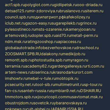
act1.spb.ru
polyglot.com.ru
gidlipetsk.ru
ooo-driada.ru
detsad125.ru
mir-zdoroviya.ru
bruslanovo.ru
siterem.ru
council.spb.ru
лодкипатриот.рф
kafekolizey.ru
iclub.net.ru
gazon-easy.ru
sugarepilekb.ru
grinox.ru
pylesostineco.ru
msts-ozarenie.ru
kameryjooan.ru
artemovskij.ru
dopler.spb.ru
aid70.ru
metall-perm.ru
ndm.msk.ru
ratingzooshop.ru
apiaccess.ru
globalautotrade.info
bezverhovskoe.ru
drsschool.ru
ZOOSMART.SPB.RU
dalakony.ru
medikijob.ru
remontt.spb.ru
photostudia.spb.ru
myragon.ru
terramia.ru
academy62.ru
gardengallereya.ru
rti.com.ru
artem-news.ru
biserinca.ru
krasnodarkurort.com
imshowtv.ru
mebel-v-tule.ru
mobtopik.ru
pcsecurity.net.ru
tool-sib.ru
multimetrunit.ru
sp-tour.ru
fan-cs.ru
santeh-russia.ru
symbian9.net.ru
DSHAIR.RU
tmmotors.spb.ru
xjocuricopii.com
musavtomat.msk.ru
obustrojdom.ru
sovetcik.ru
ybaranovskaya.ru
ppknews.ru
cult-alshei.ru
JAPANRUSSIA.RU