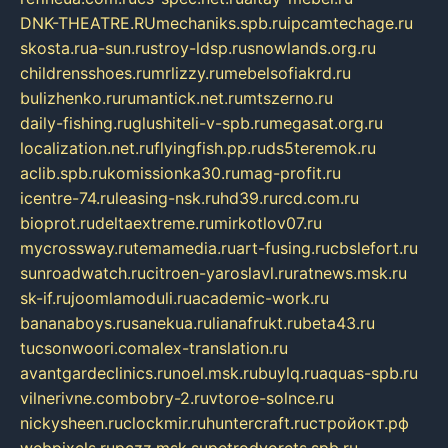
DNK-THEATRE.RU
mechaniks.spb.ru
ipcamtechage.ru
skosta.ru
a-sun.ru
stroy-ldsp.ru
snowlands.org.ru
childrensshoes.ru
mrlizzy.ru
mebelsofiakrd.ru
bulizhenko.ru
rumantick.net.ru
mtszerno.ru
daily-fishing.ru
glushiteli-v-spb.ru
megasat.org.ru
localization.net.ru
flyingfish.pp.ru
ds5teremok.ru
aclib.spb.ru
komissionka30.ru
mag-profit.ru
icentre-74.ru
leasing-nsk.ru
hd39.ru
rcd.com.ru
bioprot.ru
deltaextreme.ru
mirkotlov07.ru
mycrossway.ru
temamedia.ru
art-fusing.ru
cbslefort.ru
sunroadwatch.ru
citroen-yaroslavl.ru
ratnews.msk.ru
sk-if.ru
joomlamoduli.ru
academic-work.ru
bananaboys.ru
sanekua.ru
lianafrukt.ru
beta43.ru
tucsonwoori.com
alex-translation.ru
avantgardeclinics.ru
noel.msk.ru
buylq.ru
aquas-spb.ru
vilnerivne.com
bobry-2.ru
vtoroe-solnce.ru
nickysheen.ru
clockmir.ru
huntercraft.ru
стройокт.рф
webpixels.ru
pczz.msk.su
petrodvorets.spb.ru