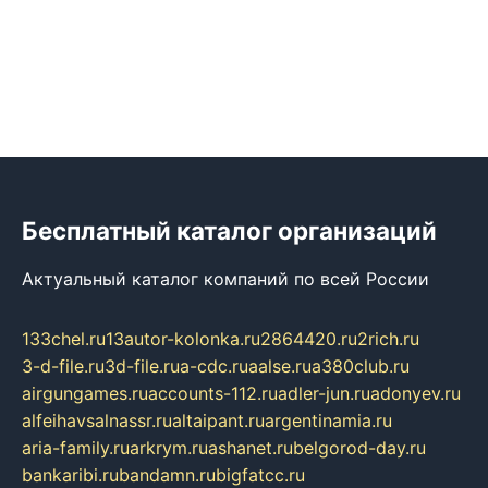
Бесплатный каталог организаций
Актуальный каталог компаний по всей России
133chel.ru
13autor-kolonka.ru
2864420.ru
2rich.ru
3-d-file.ru
3d-file.ru
a-cdc.ru
aalse.ru
a380club.ru
airgungames.ru
accounts-112.ru
adler-jun.ru
adonyev.ru
alfeihavsalnassr.ru
altaipant.ru
argentinamia.ru
aria-family.ru
arkrym.ru
ashanet.ru
belgorod-day.ru
bankaribi.ru
bandamn.ru
bigfatcc.ru