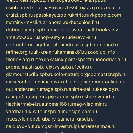
nsintermed.spb.ru
avtovirazh-24.ru
jazzq.ru
czecot.ru
cruizi.spb.ru
spasskaya.spb.ru
kniris.ru
vkpeople.com
maminy-mysli.ru
arionorel.ru
khuseniosif.ru
dotmediacup.spb.ru
mebel-tiraspol.ru
all-books.biz
vmauto.spb.ru
shop-astyle.ru
derevo-s.ru
contrinform.ru
gutserial.ru
mdrussia.spb.ru
monod.ru
refine.org.ru
uk-krein.ru
kamensk61.ru
zooclub.info
filonov.org.ru
технокамск.рф
ra-spectr.ru
ooodriada.ru
promelmash.spb.ru
ixtys.spb.ru
fccity.ru
glamourstudio.spb.ru
kola-nature.org
spbmaster.spb.ru
musicoutlet.ru
china.msk.ru
bulldog.su
grimm-online.ru
outlander.net.ru
maga.spb.ru
anime-sell.ru
keseloy.ru
газприборсервис.рф
karmin.spb.ru
shekswood.ru
tischlermebel.ru
automall66.ru
mag-vladimir.ru
yardbar.ru
kiwitour.spb.ru
indesign.com.ru
freestylemebel.ru
bany-samara.ru
rsei.ru
naidisvoyput.ru
mgsn-invest.ru
ipkamerasannce.ru