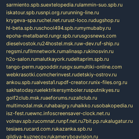
sarmiento.spb.su
extelopedia.ru
lammin-suo.spb.ru
iskatour.spb.ru
snpi.org.ru
running-line.ru
krygeva-spa.ru
chel.net.ru
rust-loco.ru
dugshop.ru
hl-beta.spb.ru
school494.spb.ru
mymubaby.ru
epoha-metalband.ru
ngr.spb.ru
rusgosnews.com
dieselvostok.ru
24hostel.msk.ru
w-dev.ru
f-ship.ru
regsmi.ru
filmnetwork.ru
malinasp.ru
kinosvin.ru
h2o-salon.ru
malutkayork.ru
deltaprim.spb.ru
tango-perm.ru
gooddir.ru
sgv.su
multiki-online.com
webkrasotki.com
cherinvest.ru
detskiy-ostrov.ru
ankou.spb.ru
alvesta1.ru
pdf-creator.ru
nix-files.org.ru
sakhatoday.ru
elektrikersymboler.ru
sputnikyes.ru
golf2club.msk.ru
aeforums.ru
zallclub.ru
multimodal.msk.ru
habaigry.ru
haikko.ru
sobakopedia.ru
isz-fest.ru
ewnc.info
screensaver-clock.net.ru
volnav.spb.ru
comnat.ru
npf.net.ru
7bit.pp.ru
kalugatur.ru
tesiaes.ru
card.com.ru
kazanka.spb.ru
gildiya-kuznecov.ru
kameryboavision.ru