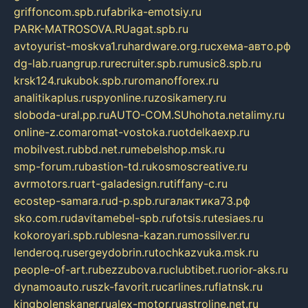
griffoncom.spb.ru
fabrika-emotsiy.ru
PARK-MATROSOVA.RU
agat.spb.ru
avtoyurist-moskva1.ru
hardware.org.ru
схема-авто.рф
dg-lab.ru
angrup.ru
recruiter.spb.ru
music8.spb.ru
krsk124.ru
kubok.spb.ru
romanofforex.ru
analitikaplus.ru
spyonline.ru
zosikamery.ru
sloboda-ural.pp.ru
AUTO-COM.SU
hohota.net
alimy.ru
online-z.com
aromat-vostoka.ru
otdelkaexp.ru
mobilvest.ru
bbd.net.ru
mebelshop.msk.ru
smp-forum.ru
bastion-td.ru
kosmoscreative.ru
avrmotors.ru
art-galadesign.ru
tiffany-c.ru
ecostep-samara.ru
d-p.spb.ru
галактика73.рф
sko.com.ru
davitamebel-spb.ru
fotsis.ru
tesiaes.ru
kokoroyari.spb.ru
blesna-kazan.ru
mossilver.ru
lenderoq.ru
sergeydobrin.ru
tochkazvuka.msk.ru
people-of-art.ru
bezzubova.ru
clubtibet.ru
orior-aks.ru
dynamoauto.ru
szk-favorit.ru
carlines.ru
flatnsk.ru
kingbolenskaner.ru
alex-motor.ru
astroline.net.ru