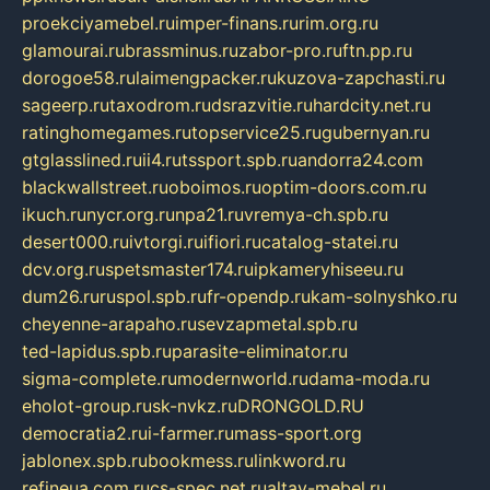
proekciyamebel.ru
imper-finans.ru
rim.org.ru
glamourai.ru
brassminus.ru
zabor-pro.ru
ftn.pp.ru
dorogoe58.ru
laimengpacker.ru
kuzova-zapchasti.ru
sageerp.ru
taxodrom.ru
dsrazvitie.ru
hardcity.net.ru
ratinghomegames.ru
topservice25.ru
gubernyan.ru
gtglasslined.ru
ii4.ru
tssport.spb.ru
andorra24.com
blackwallstreet.ru
oboimos.ru
optim-doors.com.ru
ikuch.ru
nycr.org.ru
npa21.ru
vremya-ch.spb.ru
desert000.ru
ivtorgi.ru
ifiori.ru
catalog-statei.ru
dcv.org.ru
spetsmaster174.ru
ipkameryhiseeu.ru
dum26.ru
ruspol.spb.ru
fr-opendp.ru
kam-solnyshko.ru
cheyenne-arapaho.ru
sevzapmetal.spb.ru
ted-lapidus.spb.ru
parasite-eliminator.ru
sigma-complete.ru
modernworld.ru
dama-moda.ru
eholot-group.ru
sk-nvkz.ru
DRONGOLD.RU
democratia2.ru
i-farmer.ru
mass-sport.org
jablonex.spb.ru
bookmess.ru
linkword.ru
refineua.com.ru
cs-spec.net.ru
altay-mebel.ru