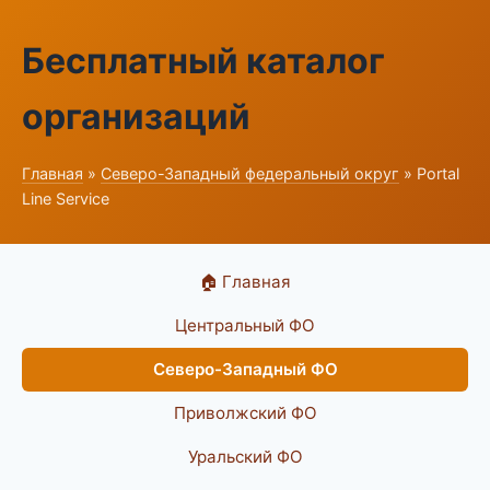
Бесплатный каталог
организаций
Главная
»
Северо-Западный федеральный округ
» Portal
Line Service
🏠 Главная
Центральный ФО
Северо-Западный ФО
Приволжский ФО
Уральский ФО