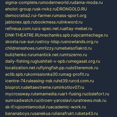
sigma-complete.ru
modernworld.ru
dama-moda.ru
eholot-group.ru
sk-nvkz.ru
DRONGOLD.RU
democratia2.ru
i-farmer.ru
mass-sport.org
jablonex.spb.ru
bookmess.ru
linkword.ru
refineua.com.ru
cs-spec.net.ru
altay-mebel.ru
DNK-THEATRE.RU
mechaniks.spb.ru
ipcamtechage.ru
skosta.ru
a-sun.ru
stroy-ldsp.ru
snowlands.org.ru
childrensshoes.ru
mrlizzy.ru
mebelsofiakrd.ru
bulizhenko.ru
rumantick.net.ru
mtszerno.ru
daily-fishing.ru
glushiteli-v-spb.ru
megasat.org.ru
localization.net.ru
flyingfish.pp.ru
ds5teremok.ru
aclib.spb.ru
komissionka30.ru
mag-profit.ru
icentre-74.ru
leasing-nsk.ru
hd39.ru
rcd.com.ru
bioprot.ru
deltaextreme.ru
mirkotlov07.ru
mycrossway.ru
temamedia.ru
art-fusing.ru
cbslefort.ru
sunroadwatch.ru
citroen-yaroslavl.ru
ratnews.msk.ru
sk-if.ru
joomlamoduli.ru
academic-work.ru
bananaboys.ru
sanekua.ru
lianafrukt.ru
beta43.ru