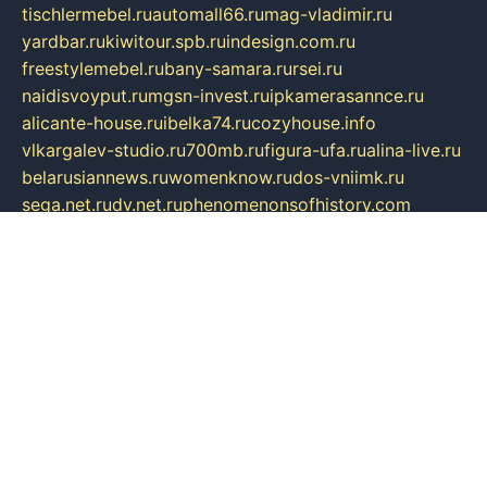
tischlermebel.ru
automall66.ru
mag-vladimir.ru
yardbar.ru
kiwitour.spb.ru
indesign.com.ru
freestylemebel.ru
bany-samara.ru
rsei.ru
naidisvoyput.ru
mgsn-invest.ru
ipkamerasannce.ru
alicante-house.ru
ibelka74.ru
cozyhouse.info
vlkargalev-studio.ru
700mb.ru
figura-ufa.ru
alina-live.ru
belarusiannews.ru
womenknow.ru
dos-vniimk.ru
sega.net.ru
dv.net.ru
phenomenonsofhistory.com
telesputnik.net.ru
wall.pp.ru
pylesosroidmi.ru
gtc-clan.ru
cligs.ru
bibikazap.ru
popova.org.ru
netwhistler.spb.ru
bellvil.ru
bonzon.ru
iss-vladik.ru
defiparis.net.ru
las-gryzas.ru
amku.ru
electednews.spb.ru
feather.org.ru
spar72.ru
tankiigri.ru
dominus.com.ru
ibtree.ru
sanykool.pp.ru
unixlib.org.ru
menatep.spb.ru
gartenterrassen.ru
printeka.ru
skvozilka.com.ru
parkovka-pub.ru
lovemobi.ru
art-ru.ru
emulatorz.com.ru
alucomp.com.ru
tatforum.com.ru
alternativa-profi.ru
dermakler.ru
artsurvey.ru
aredir.ru