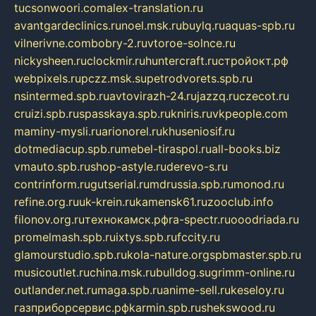
tucsonwoori.com
alex-translation.ru
avantgardeclinics.ru
noel.msk.ru
buylq.ru
aquas-spb.ru
vilnerivne.com
bobry-2.ru
vtoroe-solnce.ru
nickysheen.ru
clockmir.ru
huntercraft.ru
стройокт.рф
webpixels.ru
pczz.msk.su
petrodvorets.spb.ru
nsintermed.spb.ru
avtovirazh-24.ru
jazzq.ru
czecot.ru
cruizi.spb.ru
spasskaya.spb.ru
kniris.ru
vkpeople.com
maminy-mysli.ru
arionorel.ru
khuseniosif.ru
dotmediacup.spb.ru
mebel-tiraspol.ru
all-books.biz
vmauto.spb.ru
shop-astyle.ru
derevo-s.ru
contrinform.ru
gutserial.ru
mdrussia.spb.ru
monod.ru
refine.org.ru
uk-krein.ru
kamensk61.ru
zooclub.info
filonov.org.ru
технокамск.рф
ra-spectr.ru
ooodriada.ru
promelmash.spb.ru
ixtys.spb.ru
fccity.ru
glamourstudio.spb.ru
kola-nature.org
spbmaster.spb.ru
musicoutlet.ru
china.msk.ru
bulldog.su
grimm-online.ru
outlander.net.ru
maga.spb.ru
anime-sell.ru
keseloy.ru
газприборсервис.рф
karmin.spb.ru
shekswood.ru