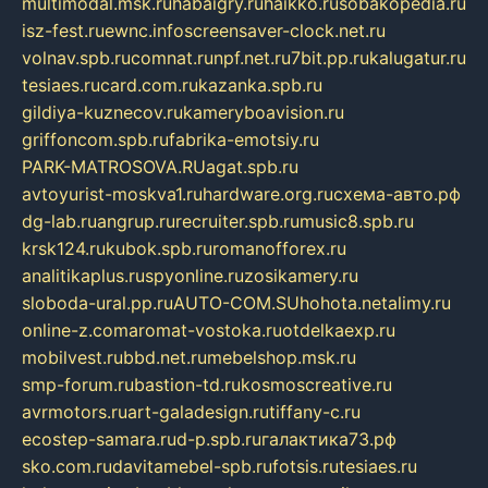
multimodal.msk.ru
habaigry.ru
haikko.ru
sobakopedia.ru
isz-fest.ru
ewnc.info
screensaver-clock.net.ru
volnav.spb.ru
comnat.ru
npf.net.ru
7bit.pp.ru
kalugatur.ru
tesiaes.ru
card.com.ru
kazanka.spb.ru
gildiya-kuznecov.ru
kameryboavision.ru
griffoncom.spb.ru
fabrika-emotsiy.ru
PARK-MATROSOVA.RU
agat.spb.ru
avtoyurist-moskva1.ru
hardware.org.ru
схема-авто.рф
dg-lab.ru
angrup.ru
recruiter.spb.ru
music8.spb.ru
krsk124.ru
kubok.spb.ru
romanofforex.ru
analitikaplus.ru
spyonline.ru
zosikamery.ru
sloboda-ural.pp.ru
AUTO-COM.SU
hohota.net
alimy.ru
online-z.com
aromat-vostoka.ru
otdelkaexp.ru
mobilvest.ru
bbd.net.ru
mebelshop.msk.ru
smp-forum.ru
bastion-td.ru
kosmoscreative.ru
avrmotors.ru
art-galadesign.ru
tiffany-c.ru
ecostep-samara.ru
d-p.spb.ru
галактика73.рф
sko.com.ru
davitamebel-spb.ru
fotsis.ru
tesiaes.ru