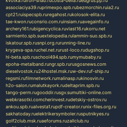
kvotka.ru
iron-snab.ru
costa-bella.ru
eugrus.pp.ru
associaciya39.ru
primexpo.spb.ru
bezmorchin.ru
ia2.ru
cpt21.ru
ispecspb.ru
regahost.ru
kolosok-elita.ru
tae-kwon.ru
consrio.com.ru
insiam.ru
avegainfo.ru
archery161.ru
bigencyclica.ru
vlast16.ru
korru.net
sarmiento.spb.su
extelopedia.ru
lammin-suo.spb.ru
iskatour.spb.ru
snpi.org.ru
running-line.ru
krygeva-spa.ru
chel.net.ru
rust-loco.ru
dugshop.ru
hl-beta.spb.ru
school494.spb.ru
mymubaby.ru
epoha-metalband.ru
ngr.spb.ru
rusgosnews.com
dieselvostok.ru
24hostel.msk.ru
w-dev.ru
f-ship.ru
regsmi.ru
filmnetwork.ru
malinasp.ru
kinosvin.ru
h2o-salon.ru
malutkayork.ru
deltaprim.spb.ru
tango-perm.ru
gooddir.ru
sgv.su
multiki-online.com
webkrasotki.com
cherinvest.ru
detskiy-ostrov.ru
ankou.spb.ru
alvesta1.ru
pdf-creator.ru
nix-files.org.ru
sakhatoday.ru
elektrikersymboler.ru
sputnikyes.ru
golf2club.msk.ru
aeforums.ru
zallclub.ru