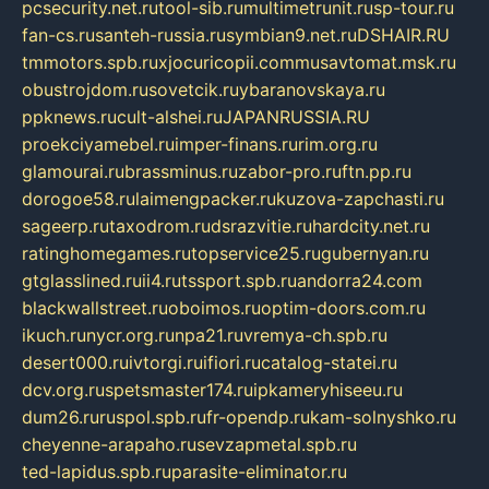
pcsecurity.net.ru
tool-sib.ru
multimetrunit.ru
sp-tour.ru
fan-cs.ru
santeh-russia.ru
symbian9.net.ru
DSHAIR.RU
tmmotors.spb.ru
xjocuricopii.com
musavtomat.msk.ru
obustrojdom.ru
sovetcik.ru
ybaranovskaya.ru
ppknews.ru
cult-alshei.ru
JAPANRUSSIA.RU
proekciyamebel.ru
imper-finans.ru
rim.org.ru
glamourai.ru
brassminus.ru
zabor-pro.ru
ftn.pp.ru
dorogoe58.ru
laimengpacker.ru
kuzova-zapchasti.ru
sageerp.ru
taxodrom.ru
dsrazvitie.ru
hardcity.net.ru
ratinghomegames.ru
topservice25.ru
gubernyan.ru
gtglasslined.ru
ii4.ru
tssport.spb.ru
andorra24.com
blackwallstreet.ru
oboimos.ru
optim-doors.com.ru
ikuch.ru
nycr.org.ru
npa21.ru
vremya-ch.spb.ru
desert000.ru
ivtorgi.ru
ifiori.ru
catalog-statei.ru
dcv.org.ru
spetsmaster174.ru
ipkameryhiseeu.ru
dum26.ru
ruspol.spb.ru
fr-opendp.ru
kam-solnyshko.ru
cheyenne-arapaho.ru
sevzapmetal.spb.ru
ted-lapidus.spb.ru
parasite-eliminator.ru