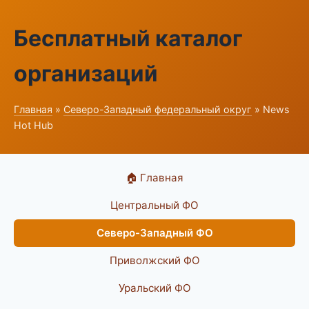
Бесплатный каталог
организаций
Главная
»
Северо-Западный федеральный округ
» News
Hot Hub
🏠 Главная
Центральный ФО
Северо-Западный ФО
Приволжский ФО
Уральский ФО