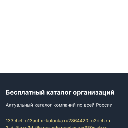
Бесплатный каталог организаций
Актуальный каталог компаний по всей России
133chel.ru
13autor-kolonka.ru
2864420.ru
2rich.ru
3-d-file.ru
3d-file.ru
a-cdc.ru
aalse.ru
a380club.ru