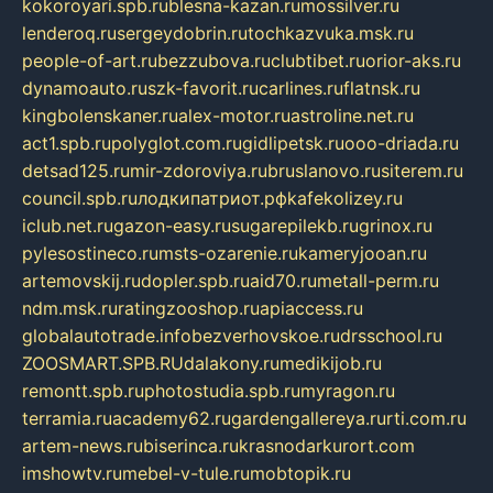
kokoroyari.spb.ru
blesna-kazan.ru
mossilver.ru
lenderoq.ru
sergeydobrin.ru
tochkazvuka.msk.ru
people-of-art.ru
bezzubova.ru
clubtibet.ru
orior-aks.ru
dynamoauto.ru
szk-favorit.ru
carlines.ru
flatnsk.ru
kingbolenskaner.ru
alex-motor.ru
astroline.net.ru
act1.spb.ru
polyglot.com.ru
gidlipetsk.ru
ooo-driada.ru
detsad125.ru
mir-zdoroviya.ru
bruslanovo.ru
siterem.ru
council.spb.ru
лодкипатриот.рф
kafekolizey.ru
iclub.net.ru
gazon-easy.ru
sugarepilekb.ru
grinox.ru
pylesostineco.ru
msts-ozarenie.ru
kameryjooan.ru
artemovskij.ru
dopler.spb.ru
aid70.ru
metall-perm.ru
ndm.msk.ru
ratingzooshop.ru
apiaccess.ru
globalautotrade.info
bezverhovskoe.ru
drsschool.ru
ZOOSMART.SPB.RU
dalakony.ru
medikijob.ru
remontt.spb.ru
photostudia.spb.ru
myragon.ru
terramia.ru
academy62.ru
gardengallereya.ru
rti.com.ru
artem-news.ru
biserinca.ru
krasnodarkurort.com
imshowtv.ru
mebel-v-tule.ru
mobtopik.ru