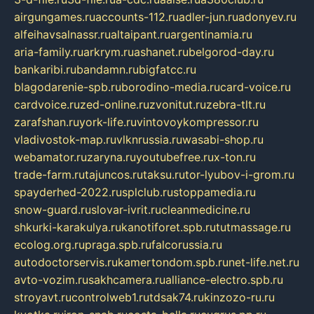
airgungames.ru
accounts-112.ru
adler-jun.ru
adonyev.ru
alfeihavsalnassr.ru
altaipant.ru
argentinamia.ru
aria-family.ru
arkrym.ru
ashanet.ru
belgorod-day.ru
bankaribi.ru
bandamn.ru
bigfatcc.ru
blagodarenie-spb.ru
borodino-media.ru
card-voice.ru
cardvoice.ru
zed-online.ru
zvonitut.ru
zebra-tlt.ru
zarafshan.ru
york-life.ru
vintovoykompressor.ru
vladivostok-map.ru
vlknrussia.ru
wasabi-shop.ru
webamator.ru
zaryna.ru
youtubefree.ru
x-ton.ru
trade-farm.ru
tajuncos.ru
taksu.ru
tor-lyubov-i-grom.ru
spayderhed-2022.ru
splclub.ru
stoppamedia.ru
snow-guard.ru
slovar-ivrit.ru
cleanmedicine.ru
shkurki-karakulya.ru
kanotiforet.spb.ru
tutmassage.ru
ecolog.org.ru
praga.spb.ru
falcorussia.ru
autodoctorservis.ru
kamertondom.spb.ru
net-life.net.ru
avto-vozim.ru
sakhcamera.ru
alliance-electro.spb.ru
stroyavt.ru
controlweb1.ru
tdsak74.ru
kinzozo-ru.ru