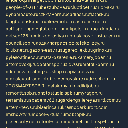
people-of-art.ru
bezzubova.ru
clubtibet.ru
orior-aks.ru
dynamoauto.ru
szk-favorit.ru
carlines.ru
flatnsk.ru
kingbolenskaner.ru
alex-motor.ru
astroline.net.ru
act1.spb.ru
polyglot.com.ru
gidlipetsk.ru
ooo-driada.ru
detsad125.ru
mir-zdoroviya.ru
bruslanovo.ru
siterem.ru
council.spb.ru
лодкипатриот.рф
kafekolizey.ru
iclub.net.ru
gazon-easy.ru
sugarepilekb.ru
grinox.ru
pylesostineco.ru
msts-ozarenie.ru
kameryjooan.ru
artemovskij.ru
dopler.spb.ru
aid70.ru
metall-perm.ru
ndm.msk.ru
ratingzooshop.ru
apiaccess.ru
globalautotrade.info
bezverhovskoe.ru
drsschool.ru
ZOOSMART.SPB.RU
dalakony.ru
medikijob.ru
remontt.spb.ru
photostudia.spb.ru
myragon.ru
terramia.ru
academy62.ru
gardengallereya.ru
rti.com.ru
artem-news.ru
biserinca.ru
krasnodarkurort.com
imshowtv.ru
mebel-v-tule.ru
mobtopik.ru
pcsecurity.net.ru
tool-sib.ru
multimetrunit.ru
sp-tour.ru