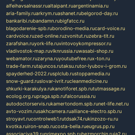
alfeihavsalnassr.ru
altaipant.ru
argentinamia.ru
aria-family.ru
arkrym.ru
ashanet.ru
belgorod-day.ru
bankaribi.ru
bandamn.ru
bigfatcc.ru
blagodarenie-spb.ru
borodino-media.ru
card-voice.ru
cardvoice.ru
zed-online.ru
zvonitut.ru
zebra-tlt.ru
zarafshan.ru
york-life.ru
vintovoykompressor.ru
vladivostok-map.ru
vlknrussia.ru
wasabi-shop.ru
webamator.ru
zaryna.ru
youtubefree.ru
x-ton.ru
trade-farm.ru
tajuncos.ru
taksu.ru
tor-lyubov-i-grom.ru
spayderhed-2022.ru
splclub.ru
stoppamedia.ru
snow-guard.ru
slovar-ivrit.ru
cleanmedicine.ru
shkurki-karakulya.ru
kanotiforet.spb.ru
tutmassage.ru
ecolog.org.ru
praga.spb.ru
falcorussia.ru
autodoctorservis.ru
kamertondom.spb.ru
net-life.net.ru
avto-vozim.ru
sakhcamera.ru
alliance-electro.spb.ru
stroyavt.ru
controlweb1.ru
tdsak74.ru
kinzozo-ru.ru
kvotka.ru
iron-snab.ru
costa-bella.ru
eugrus.pp.ru
associaciya39.ru
primexpo.spb.ru
bezmorchin.ru
ia2.ru