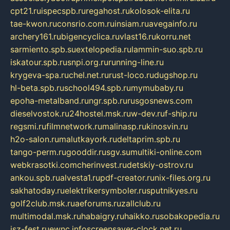
cpt21.ru
ispecspb.ru
regahost.ru
kolosok-elita.ru
tae-kwon.ru
consrio.com.ru
insiam.ru
avegainfo.ru
archery161.ru
bigencyclica.ru
vlast16.ru
korru.net
sarmiento.spb.su
extelopedia.ru
lammin-suo.spb.ru
iskatour.spb.ru
snpi.org.ru
running-line.ru
krygeva-spa.ru
chel.net.ru
rust-loco.ru
dugshop.ru
hl-beta.spb.ru
school494.spb.ru
mymubaby.ru
epoha-metalband.ru
ngr.spb.ru
rusgosnews.com
dieselvostok.ru
24hostel.msk.ru
w-dev.ru
f-ship.ru
regsmi.ru
filmnetwork.ru
malinasp.ru
kinosvin.ru
h2o-salon.ru
malutkayork.ru
deltaprim.spb.ru
tango-perm.ru
gooddir.ru
sgv.su
multiki-online.com
webkrasotki.com
cherinvest.ru
detskiy-ostrov.ru
ankou.spb.ru
alvesta1.ru
pdf-creator.ru
nix-files.org.ru
sakhatoday.ru
elektrikersymboler.ru
sputnikyes.ru
golf2club.msk.ru
aeforums.ru
zallclub.ru
multimodal.msk.ru
habaigry.ru
haikko.ru
sobakopedia.ru
isz-fest.ru
ewnc.info
screensaver-clock.net.ru