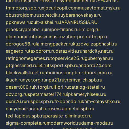
fan-cs.ru
santeh-russia.ru
symbian9.net.ru
DSHAIR.RU
tmmotors.spb.ru
xjocuricopii.com
musavtomat.msk.ru
obustrojdom.ru
sovetcik.ru
ybaranovskaya.ru
ppknews.ru
cult-alshei.ru
JAPANRUSSIA.RU
proekciyamebel.ru
imper-finans.ru
rim.org.ru
glamourai.ru
brassminus.ru
zabor-pro.ru
ftn.pp.ru
dorogoe58.ru
laimengpacker.ru
kuzova-zapchasti.ru
sageerp.ru
taxodrom.ru
dsrazvitie.ru
hardcity.net.ru
ratinghomegames.ru
topservice25.ru
gubernyan.ru
gtglasslined.ru
ii4.ru
tssport.spb.ru
andorra24.com
blackwallstreet.ru
oboimos.ru
optim-doors.com.ru
ikuch.ru
nycr.org.ru
npa21.ru
vremya-ch.spb.ru
desert000.ru
ivtorgi.ru
ifiori.ru
catalog-statei.ru
dcv.org.ru
spetsmaster174.ru
ipkameryhiseeu.ru
dum26.ru
ruspol.spb.ru
fr-opendp.ru
kam-solnyshko.ru
cheyenne-arapaho.ru
sevzapmetal.spb.ru
ted-lapidus.spb.ru
parasite-eliminator.ru
sigma-complete.ru
modernworld.ru
dama-moda.ru