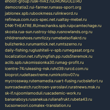
eholot-group.ru
sk-nvkz.ru
DRONGOLD.RU
democratia2.ru
i-farmer.ru
mass-sport.org
jablonex.spb.ru
bookmess.ru
linkword.ru
refineua.com.ru
cs-spec.net.ru
altay-mebel.ru
DNK-THEATRE.RU
mechaniks.spb.ru
ipcamtechage.ru
skosta.ru
a-sun.ru
stroy-ldsp.ru
snowlands.org.ru
childrensshoes.ru
mrlizzy.ru
mebelsofiakrd.ru
bulizhenko.ru
rumantick.net.ru
mtszerno.ru
daily-fishing.ru
glushiteli-v-spb.ru
megasat.org.ru
localization.net.ru
flyingfish.pp.ru
ds5teremok.ru
aclib.spb.ru
komissionka30.ru
mag-profit.ru
icentre-74.ru
leasing-nsk.ru
hd39.ru
rcd.com.ru
bioprot.ru
deltaextreme.ru
mirkotlov07.ru
mycrossway.ru
temamedia.ru
art-fusing.ru
cbslefort.ru
sunroadwatch.ru
citroen-yaroslavl.ru
ratnews.msk.ru
sk-if.ru
joomlamoduli.ru
academic-work.ru
bananaboys.ru
sanekua.ru
lianafrukt.ru
beta43.ru
tucsonwoori.com
alex-translation.ru