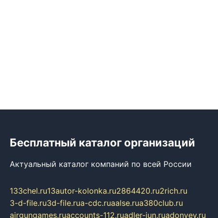
Бесплатный каталог организаций
Актуальный каталог компаний по всей России
133chel.ru
13autor-kolonka.ru
2864420.ru
2rich.ru
3-d-file.ru
3d-file.ru
a-cdc.ru
aalse.ru
a380club.ru
airgungames.ru
accounts-112.ru
adler-jun.ru
adonyev.ru