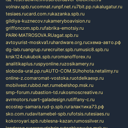
volnav.spb.ru
comnat.ru
npf.net.ru
7bit.pp.ru
kalugatur.ru
tesiaes.ru
card.com.ru
kazanka.spb.ru
gildiya-kuznecov.ru
kameryboavision.ru
griffoncom.spb.ru
fabrika-emotsiy.ru
PARK-MATROSOVA.RU
agat.spb.ru
avtoyurist-moskva1.ru
hardware.org.ru
схема-авто.рф
dg-lab.ru
angrup.ru
recruiter.spb.ru
music8.spb.ru
krsk124.ru
kubok.spb.ru
romanofforex.ru
analitikaplus.ru
spyonline.ru
zosikamery.ru
sloboda-ural.pp.ru
AUTO-COM.SU
hohota.net
alimy.ru
online-z.com
aromat-vostoka.ru
otdelkaexp.ru
mobilvest.ru
bbd.net.ru
mebelshop.msk.ru
smp-forum.ru
bastion-td.ru
kosmoscreative.ru
avrmotors.ru
art-galadesign.ru
tiffany-c.ru
ecostep-samara.ru
d-p.spb.ru
галактика73.рф
sko.com.ru
davitamebel-spb.ru
fotsis.ru
tesiaes.ru
kokoroyari.spb.ru
blesna-kazan.ru
mossilver.ru
lenderoq.ru
sergeydobrin.ru
tochkazvuka.msk.ru