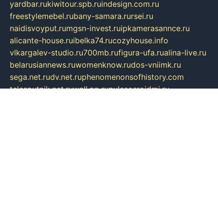
yardbar.ru
kiwitour.spb.ru
indesign.com.ru
freestylemebel.ru
bany-samara.ru
rsei.ru
naidisvoyput.ru
mgsn-invest.ru
ipkamerasannce.ru
alicante-house.ru
ibelka74.ru
cozyhouse.info
vlkargalev-studio.ru
700mb.ru
figura-ufa.ru
alina-live.ru
belarusiannews.ru
womenknow.ru
dos-vniimk.ru
sega.net.ru
dv.net.ru
phenomenonsofhistory.com
telesputnik.net.ru
wall.pp.ru
pylesosroidmi.ru
gtc-clan.ru
cligs.ru
bibikazap.ru
popova.org.ru
netwhistler.spb.ru
bellvil.ru
bonzon.ru
iss-vladik.ru
defiparis.net.ru
las-gryzas.ru
amku.ru
electednews.spb.ru
feather.org.ru
spar72.ru
tankiigri.ru
dominus.com.ru
ibtree.ru
sanykool.pp.ru
unixlib.org.ru
menatep.spb.ru
gartenterrassen.ru
printeka.ru
skvozilka.com.ru
parkovka-pub.ru
lovemobi.ru
art-ru.ru
emulatorz.com.ru
alucomp.com.ru
tatforum.com.ru
alternativa-profi.ru
dermakler.ru
artsurvey.ru
aredir.ru
khimspas.ru
centr-maxi.ru
2018r.ru