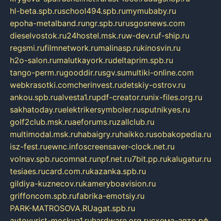
hl-beta.spb.ru
school494.spb.ru
mymubaby.ru
epoha-metalband.ru
ngr.spb.ru
rusgosnews.com
dieselvostok.ru
24hostel.msk.ru
w-dev.ru
f-ship.ru
regsmi.ru
filmnetwork.ru
malinasp.ru
kinosvin.ru
h2o-salon.ru
malutkayork.ru
deltaprim.spb.ru
tango-perm.ru
gooddir.ru
sgv.su
multiki-online.com
webkrasotki.com
cherinvest.ru
detskiy-ostrov.ru
ankou.spb.ru
alvesta1.ru
pdf-creator.ru
nix-files.org.ru
sakhatoday.ru
elektrikersymboler.ru
sputnikyes.ru
golf2club.msk.ru
aeforums.ru
zallclub.ru
multimodal.msk.ru
habaigry.ru
haikko.ru
sobakopedia.ru
isz-fest.ru
ewnc.info
screensaver-clock.net.ru
volnav.spb.ru
comnat.ru
npf.net.ru
7bit.pp.ru
kalugatur.ru
tesiaes.ru
card.com.ru
kazanka.spb.ru
gildiya-kuznecov.ru
kameryboavision.ru
griffoncom.spb.ru
fabrika-emotsiy.ru
PARK-MATROSOVA.RU
agat.spb.ru
avtoyurist-moskva1.ru
hardware.org.ru
схема-авто.рф