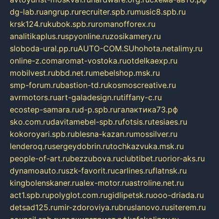
dg-lab.ru
angrup.ru
recruiter.spb.ru
music8.spb.ru
krsk124.ru
kubok.spb.ru
romanofforex.ru
analitikaplus.ru
spyonline.ru
zosikamery.ru
sloboda-ural.pp.ru
AUTO-COM.SU
hohota.net
alimy.ru
online-z.com
aromat-vostoka.ru
otdelkaexp.ru
mobilvest.ru
bbd.net.ru
mebelshop.msk.ru
smp-forum.ru
bastion-td.ru
kosmoscreative.ru
avrmotors.ru
art-galadesign.ru
tiffany-c.ru
ecostep-samara.ru
d-p.spb.ru
галактика73.рф
sko.com.ru
davitamebel-spb.ru
fotsis.ru
tesiaes.ru
kokoroyari.spb.ru
blesna-kazan.ru
mossilver.ru
lenderoq.ru
sergeydobrin.ru
tochkazvuka.msk.ru
people-of-art.ru
bezzubova.ru
clubtibet.ru
orior-aks.ru
dynamoauto.ru
szk-favorit.ru
carlines.ru
flatnsk.ru
kingbolenskaner.ru
alex-motor.ru
astroline.net.ru
act1.spb.ru
polyglot.com.ru
gidlipetsk.ru
ooo-driada.ru
detsad125.ru
mir-zdoroviya.ru
bruslanovo.ru
siterem.ru