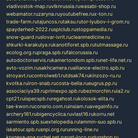
vladivostok-map.ru
vlknrussia.ru
wasabi-shop.ru
webamator.ru
zaryna.ru
youtubefree.ru
x-ton.ru
trade-farm.ru
tajuncos.ru
taksu.ru
tor-lyubov-i-grom.ru
spayderhed-2022.ru
splclub.ru
stoppamedia.ru
snow-guard.ru
slovar-ivrit.ru
cleanmedicine.ru
shkurki-karakulya.ru
kanotiforet.spb.ru
tutmassage.ru
ecolog.org.ru
praga.spb.ru
falcorussia.ru
autodoctorservis.ru
kamertondom.spb.ru
net-life.net.ru
avto-vozim.ru
sakhcamera.ru
alliance-electro.spb.ru
stroyavt.ru
controlweb1.ru
tdsak74.ru
kinzozo-ru.ru
kvotka.ru
iron-snab.ru
costa-bella.ru
eugrus.pp.ru
associaciya39.ru
primexpo.spb.ru
bezmorchin.ru
ia2.ru
cpt21.ru
ispecspb.ru
regahost.ru
kolosok-elita.ru
tae-kwon.ru
consrio.com.ru
insiam.ru
avegainfo.ru
archery161.ru
bigencyclica.ru
vlast16.ru
korru.net
sarmiento.spb.su
extelopedia.ru
lammin-suo.spb.ru
iskatour.spb.ru
snpi.org.ru
running-line.ru
krygeva-spa.ru
chel.net.ru
rust-loco.ru
dugshop.ru