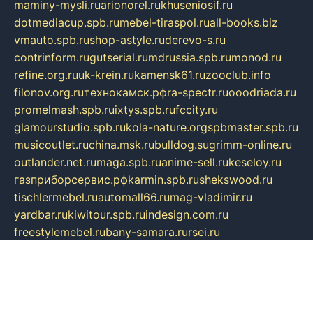
maminy-mysli.ru
arionorel.ru
khuseniosif.ru
dotmediacup.spb.ru
mebel-tiraspol.ru
all-books.biz
vmauto.spb.ru
shop-astyle.ru
derevo-s.ru
contrinform.ru
gutserial.ru
mdrussia.spb.ru
monod.ru
refine.org.ru
uk-krein.ru
kamensk61.ru
zooclub.info
filonov.org.ru
технокамск.рф
ra-spectr.ru
ooodriada.ru
promelmash.spb.ru
ixtys.spb.ru
fccity.ru
glamourstudio.spb.ru
kola-nature.org
spbmaster.spb.ru
musicoutlet.ru
china.msk.ru
bulldog.su
grimm-online.ru
outlander.net.ru
maga.spb.ru
anime-sell.ru
keseloy.ru
газприборсервис.рф
karmin.spb.ru
shekswood.ru
tischlermebel.ru
automall66.ru
mag-vladimir.ru
yardbar.ru
kiwitour.spb.ru
indesign.com.ru
freestylemebel.ru
bany-samara.ru
rsei.ru
naidisvoyput.ru
mgsn-invest.ru
ipkamerasannce.ru
alicante-house.ru
ibelka74.ru
cozyhouse.info
vlkargalev-studio.ru
700mb.ru
figura-ufa.ru
alina-live.ru
belarusiannews.ru
womenknow.ru
dos-vniimk.ru