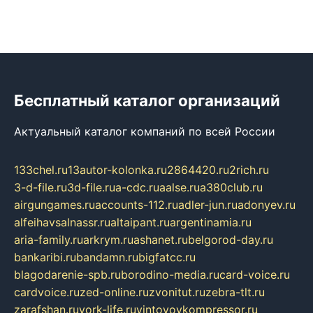
Бесплатный каталог организаций
Актуальный каталог компаний по всей России
133chel.ru
13autor-kolonka.ru
2864420.ru
2rich.ru
3-d-file.ru
3d-file.ru
a-cdc.ru
aalse.ru
a380club.ru
airgungames.ru
accounts-112.ru
adler-jun.ru
adonyev.ru
alfeihavsalnassr.ru
altaipant.ru
argentinamia.ru
aria-family.ru
arkrym.ru
ashanet.ru
belgorod-day.ru
bankaribi.ru
bandamn.ru
bigfatcc.ru
blagodarenie-spb.ru
borodino-media.ru
card-voice.ru
cardvoice.ru
zed-online.ru
zvonitut.ru
zebra-tlt.ru
zarafshan.ru
york-life.ru
vintovoykompressor.ru