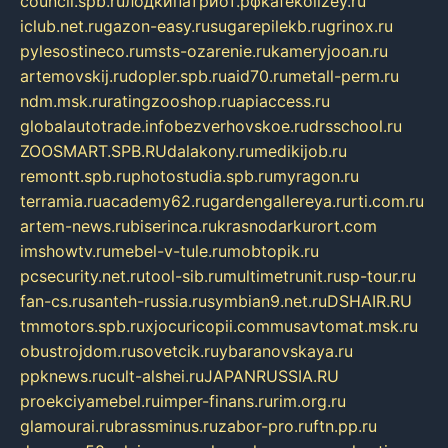
council.spb.ru
лодкипатриот.рф
kafekolizey.ru
iclub.net.ru
gazon-easy.ru
sugarepilekb.ru
grinox.ru
pylesostineco.ru
msts-ozarenie.ru
kameryjooan.ru
artemovskij.ru
dopler.spb.ru
aid70.ru
metall-perm.ru
ndm.msk.ru
ratingzooshop.ru
apiaccess.ru
globalautotrade.info
bezverhovskoe.ru
drsschool.ru
ZOOSMART.SPB.RU
dalakony.ru
medikijob.ru
remontt.spb.ru
photostudia.spb.ru
myragon.ru
terramia.ru
academy62.ru
gardengallereya.ru
rti.com.ru
artem-news.ru
biserinca.ru
krasnodarkurort.com
imshowtv.ru
mebel-v-tule.ru
mobtopik.ru
pcsecurity.net.ru
tool-sib.ru
multimetrunit.ru
sp-tour.ru
fan-cs.ru
santeh-russia.ru
symbian9.net.ru
DSHAIR.RU
tmmotors.spb.ru
xjocuricopii.com
musavtomat.msk.ru
obustrojdom.ru
sovetcik.ru
ybaranovskaya.ru
ppknews.ru
cult-alshei.ru
JAPANRUSSIA.RU
proekciyamebel.ru
imper-finans.ru
rim.org.ru
glamourai.ru
brassminus.ru
zabor-pro.ru
ftn.pp.ru