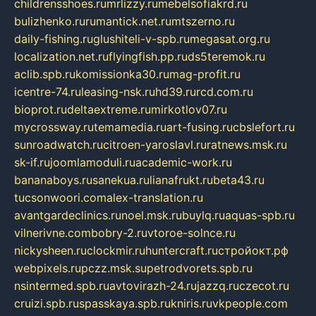
childrensshoes.ru
mrlizzy.ru
mebelsofiakrd.ru
bulizhenko.ru
rumantick.net.ru
mtszerno.ru
daily-fishing.ru
glushiteli-v-spb.ru
megasat.org.ru
localization.net.ru
flyingfish.pp.ru
ds5teremok.ru
aclib.spb.ru
komissionka30.ru
mag-profit.ru
icentre-74.ru
leasing-nsk.ru
hd39.ru
rcd.com.ru
bioprot.ru
deltaextreme.ru
mirkotlov07.ru
mycrossway.ru
temamedia.ru
art-fusing.ru
cbslefort.ru
sunroadwatch.ru
citroen-yaroslavl.ru
ratnews.msk.ru
sk-if.ru
joomlamoduli.ru
academic-work.ru
bananaboys.ru
sanekua.ru
lianafrukt.ru
beta43.ru
tucsonwoori.com
alex-translation.ru
avantgardeclinics.ru
noel.msk.ru
buylq.ru
aquas-spb.ru
vilnerivne.com
bobry-2.ru
vtoroe-solnce.ru
nickysheen.ru
clockmir.ru
huntercraft.ru
стройокт.рф
webpixels.ru
pczz.msk.su
petrodvorets.spb.ru
nsintermed.spb.ru
avtovirazh-24.ru
jazzq.ru
czecot.ru
cruizi.spb.ru
spasskaya.spb.ru
kniris.ru
vkpeople.com