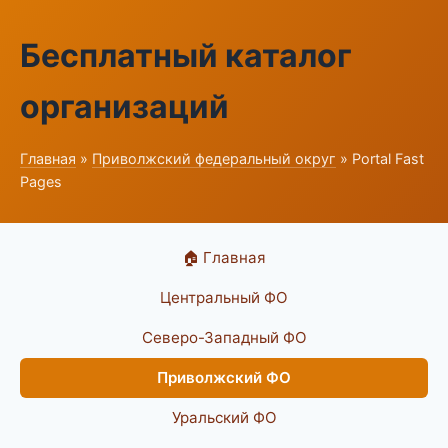
Бесплатный каталог
организаций
Главная
»
Приволжский федеральный округ
» Portal Fast
Pages
🏠 Главная
Центральный ФО
Северо-Западный ФО
Приволжский ФО
Уральский ФО