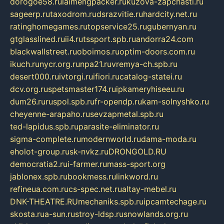
dorogoe58.ru
laimengpacker.ru
kuzova-zapchasti.ru
sageerp.ru
taxodrom.ru
dsrazvitie.ru
hardcity.net.ru
ratinghomegames.ru
topservice25.ru
gubernyan.ru
gtglasslined.ru
ii4.ru
tssport.spb.ru
andorra24.com
blackwallstreet.ru
oboimos.ru
optim-doors.com.ru
ikuch.ru
nycr.org.ru
npa21.ru
vremya-ch.spb.ru
desert000.ru
ivtorgi.ru
ifiori.ru
catalog-statei.ru
dcv.org.ru
spetsmaster174.ru
ipkameryhiseeu.ru
dum26.ru
ruspol.spb.ru
fr-opendp.ru
kam-solnyshko.ru
cheyenne-arapaho.ru
sevzapmetal.spb.ru
ted-lapidus.spb.ru
parasite-eliminator.ru
sigma-complete.ru
modernworld.ru
dama-moda.ru
eholot-group.ru
sk-nvkz.ru
DRONGOLD.RU
democratia2.ru
i-farmer.ru
mass-sport.org
jablonex.spb.ru
bookmess.ru
linkword.ru
refineua.com.ru
cs-spec.net.ru
altay-mebel.ru
DNK-THEATRE.RU
mechaniks.spb.ru
ipcamtechage.ru
skosta.ru
a-sun.ru
stroy-ldsp.ru
snowlands.org.ru