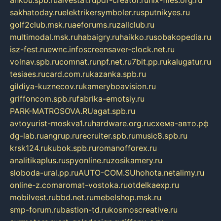
ankou.spb.ru
alvesta1.ru
pdf-creator.ru
nix-files.org.ru
sakhatoday.ru
elektrikersymboler.ru
sputnikyes.ru
golf2club.msk.ru
aeforums.ru
zallclub.ru
multimodal.msk.ru
habaigry.ru
haikko.ru
sobakopedia.ru
isz-fest.ru
ewnc.info
screensaver-clock.net.ru
volnav.spb.ru
comnat.ru
npf.net.ru
7bit.pp.ru
kalugatur.ru
tesiaes.ru
card.com.ru
kazanka.spb.ru
gildiya-kuznecov.ru
kameryboavision.ru
griffoncom.spb.ru
fabrika-emotsiy.ru
PARK-MATROSOVA.RU
agat.spb.ru
avtoyurist-moskva1.ru
hardware.org.ru
схема-авто.рф
dg-lab.ru
angrup.ru
recruiter.spb.ru
music8.spb.ru
krsk124.ru
kubok.spb.ru
romanofforex.ru
analitikaplus.ru
spyonline.ru
zosikamery.ru
sloboda-ural.pp.ru
AUTO-COM.SU
hohota.net
alimy.ru
online-z.com
aromat-vostoka.ru
otdelkaexp.ru
mobilvest.ru
bbd.net.ru
mebelshop.msk.ru
smp-forum.ru
bastion-td.ru
kosmoscreative.ru