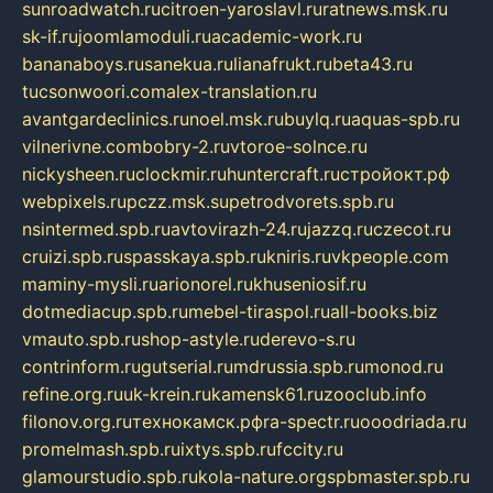
sunroadwatch.ru
citroen-yaroslavl.ru
ratnews.msk.ru
sk-if.ru
joomlamoduli.ru
academic-work.ru
bananaboys.ru
sanekua.ru
lianafrukt.ru
beta43.ru
tucsonwoori.com
alex-translation.ru
avantgardeclinics.ru
noel.msk.ru
buylq.ru
aquas-spb.ru
vilnerivne.com
bobry-2.ru
vtoroe-solnce.ru
nickysheen.ru
clockmir.ru
huntercraft.ru
стройокт.рф
webpixels.ru
pczz.msk.su
petrodvorets.spb.ru
nsintermed.spb.ru
avtovirazh-24.ru
jazzq.ru
czecot.ru
cruizi.spb.ru
spasskaya.spb.ru
kniris.ru
vkpeople.com
maminy-mysli.ru
arionorel.ru
khuseniosif.ru
dotmediacup.spb.ru
mebel-tiraspol.ru
all-books.biz
vmauto.spb.ru
shop-astyle.ru
derevo-s.ru
contrinform.ru
gutserial.ru
mdrussia.spb.ru
monod.ru
refine.org.ru
uk-krein.ru
kamensk61.ru
zooclub.info
filonov.org.ru
технокамск.рф
ra-spectr.ru
ooodriada.ru
promelmash.spb.ru
ixtys.spb.ru
fccity.ru
glamourstudio.spb.ru
kola-nature.org
spbmaster.spb.ru