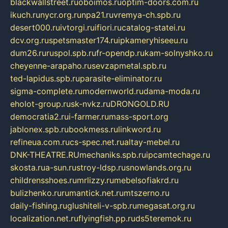
blackwallstreet.ru
oboimos.ru
optim-doors.com.ru
ikuch.ru
nycr.org.ru
npa21.ru
vremya-ch.spb.ru
desert000.ru
ivtorgi.ru
ifiori.ru
catalog-statei.ru
dcv.org.ru
spetsmaster174.ru
ipkameryhiseeu.ru
dum26.ru
ruspol.spb.ru
fr-opendp.ru
kam-solnyshko.ru
cheyenne-arapaho.ru
sevzapmetal.spb.ru
ted-lapidus.spb.ru
parasite-eliminator.ru
sigma-complete.ru
modernworld.ru
dama-moda.ru
eholot-group.ru
sk-nvkz.ru
DRONGOLD.RU
democratia2.ru
i-farmer.ru
mass-sport.org
jablonex.spb.ru
bookmess.ru
linkword.ru
refineua.com.ru
cs-spec.net.ru
altay-mebel.ru
DNK-THEATRE.RU
mechaniks.spb.ru
ipcamtechage.ru
skosta.ru
a-sun.ru
stroy-ldsp.ru
snowlands.org.ru
childrensshoes.ru
mrlizzy.ru
mebelsofiakrd.ru
bulizhenko.ru
rumantick.net.ru
mtszerno.ru
daily-fishing.ru
glushiteli-v-spb.ru
megasat.org.ru
localization.net.ru
flyingfish.pp.ru
ds5teremok.ru