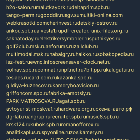
h2o-salon.ru
malutkayork.ru
deltaprim.spb.ru
tango-perm.ru
gooddir.ru
sgv.su
multiki-online.com
webkrasotki.com
cherinvest.ru
detskiy-ostrov.ru
ankou.spb.ru
alvesta1.ru
pdf-creator.ru
nix-files.org.ru
sakhatoday.ru
elektrikersymboler.ru
sputnikyes.ru
golf2club.msk.ru
aeforums.ru
zallclub.ru
multimodal.msk.ru
habaigry.ru
haikko.ru
sobakopedia.ru
isz-fest.ru
ewnc.info
screensaver-clock.net.ru
volnav.spb.ru
comnat.ru
npf.net.ru
7bit.pp.ru
kalugatur.ru
tesiaes.ru
card.com.ru
kazanka.spb.ru
gildiya-kuznecov.ru
kameryboavision.ru
griffoncom.spb.ru
fabrika-emotsiy.ru
PARK-MATROSOVA.RU
agat.spb.ru
avtoyurist-moskva1.ru
hardware.org.ru
схема-авто.рф
dg-lab.ru
angrup.ru
recruiter.spb.ru
music8.spb.ru
krsk124.ru
kubok.spb.ru
romanofforex.ru
analitikaplus.ru
spyonline.ru
zosikamery.ru