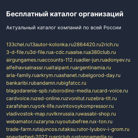
Бесплатный каталог организаций
Актуальный каталог компаний по всей России
133chel.ru
13autor-kolonka.ru
2864420.ru
2rich.ru
3-d-file.ru
3d-file.ru
a-cdc.ru
aalse.ru
a380club.ru
airgungames.ru
accounts-112.ru
adler-jun.ru
adonyev.ru
alfeihavsalnassr.ru
altaipant.ru
argentinamia.ru
aria-family.ru
arkrym.ru
ashanet.ru
belgorod-day.ru
bankaribi.ru
bandamn.ru
bigfatcc.ru
blagodarenie-spb.ru
borodino-media.ru
card-voice.ru
cardvoice.ru
zed-online.ru
zvonitut.ru
zebra-tlt.ru
zarafshan.ru
york-life.ru
vintovoykompressor.ru
vladivostok-map.ru
vlknrussia.ru
wasabi-shop.ru
webamator.ru
zaryna.ru
youtubefree.ru
x-ton.ru
trade-farm.ru
tajuncos.ru
taksu.ru
tor-lyubov-i-grom.ru
spayderhed-2022.ru
splclub.ru
stoppamedia.ru