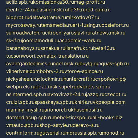
aclib.spb.ru
komissionka30.ru
mag-profit.ru
icentre-74.ru
leasing-nsk.ru
hd39.ru
rcd.com.ru
bioprot.ru
deltaextreme.ru
mirkotlov07.ru
mycrossway.ru
temamedia.ru
art-fusing.ru
cbslefort.ru
sunroadwatch.ru
citroen-yaroslavl.ru
ratnews.msk.ru
sk-if.ru
joomlamoduli.ru
academic-work.ru
bananaboys.ru
sanekua.ru
lianafrukt.ru
beta43.ru
tucsonwoori.com
alex-translation.ru
avantgardeclinics.ru
noel.msk.ru
buylq.ru
aquas-spb.ru
vilnerivne.com
bobry-2.ru
vtoroe-solnce.ru
nickysheen.ru
clockmir.ru
huntercraft.ru
стройокт.рф
webpixels.ru
pczz.msk.su
petrodvorets.spb.ru
nsintermed.spb.ru
avtovirazh-24.ru
jazzq.ru
czecot.ru
cruizi.spb.ru
spasskaya.spb.ru
kniris.ru
vkpeople.com
maminy-mysli.ru
arionorel.ru
khuseniosif.ru
dotmediacup.spb.ru
mebel-tiraspol.ru
all-books.biz
vmauto.spb.ru
shop-astyle.ru
derevo-s.ru
contrinform.ru
gutserial.ru
mdrussia.spb.ru
monod.ru