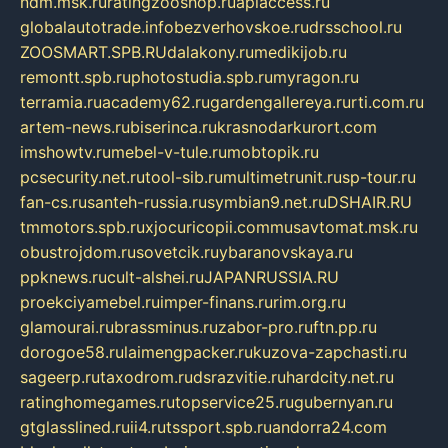
ndm.msk.ru
ratingzooshop.ru
apiaccess.ru
globalautotrade.info
bezverhovskoe.ru
drsschool.ru
ZOOSMART.SPB.RU
dalakony.ru
medikijob.ru
remontt.spb.ru
photostudia.spb.ru
myragon.ru
terramia.ru
academy62.ru
gardengallereya.ru
rti.com.ru
artem-news.ru
biserinca.ru
krasnodarkurort.com
imshowtv.ru
mebel-v-tule.ru
mobtopik.ru
pcsecurity.net.ru
tool-sib.ru
multimetrunit.ru
sp-tour.ru
fan-cs.ru
santeh-russia.ru
symbian9.net.ru
DSHAIR.RU
tmmotors.spb.ru
xjocuricopii.com
musavtomat.msk.ru
obustrojdom.ru
sovetcik.ru
ybaranovskaya.ru
ppknews.ru
cult-alshei.ru
JAPANRUSSIA.RU
proekciyamebel.ru
imper-finans.ru
rim.org.ru
glamourai.ru
brassminus.ru
zabor-pro.ru
ftn.pp.ru
dorogoe58.ru
laimengpacker.ru
kuzova-zapchasti.ru
sageerp.ru
taxodrom.ru
dsrazvitie.ru
hardcity.net.ru
ratinghomegames.ru
topservice25.ru
gubernyan.ru
gtglasslined.ru
ii4.ru
tssport.spb.ru
andorra24.com