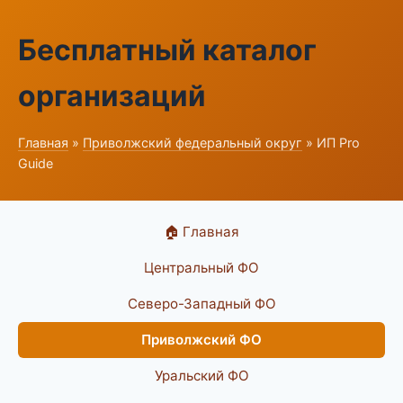
Бесплатный каталог
организаций
Главная
»
Приволжский федеральный округ
» ИП Pro
Guide
🏠 Главная
Центральный ФО
Северо-Западный ФО
Приволжский ФО
Уральский ФО