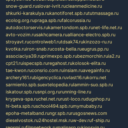
snow-guard.ru
slovar-ivrit.ru
cleanmedicine.ru
shkurki-karakulya.ru
kanotiforet.spb.ru
tutmassage.ru
ecolog.org.ru
praga.spb.ru
falcorussia.ru
autodoctorservis.ru
kamertondom.spb.ru
net-life.net.ru
avto-vozim.ru
sakhcamera.ru
alliance-electro.spb.ru
stroyavt.ru
controlweb1.ru
tdsak74.ru
kinzozo-ru.ru
kvotka.ru
iron-snab.ru
costa-bella.ru
eugrus.pp.ru
associaciya39.ru
primexpo.spb.ru
bezmorchin.ru
ia2.ru
cpt21.ru
ispecspb.ru
regahost.ru
kolosok-elita.ru
tae-kwon.ru
consrio.com.ru
insiam.ru
avegainfo.ru
archery161.ru
bigencyclica.ru
vlast16.ru
korru.net
sarmiento.spb.su
extelopedia.ru
lammin-suo.spb.ru
iskatour.spb.ru
snpi.org.ru
running-line.ru
krygeva-spa.ru
chel.net.ru
rust-loco.ru
dugshop.ru
hl-beta.spb.ru
school494.spb.ru
mymubaby.ru
epoha-metalband.ru
ngr.spb.ru
rusgosnews.com
dieselvostok.ru
24hostel.msk.ru
w-dev.ru
f-ship.ru
regsmi.ru
filmnetwork.ru
malinasp.ru
kinosvin.ru