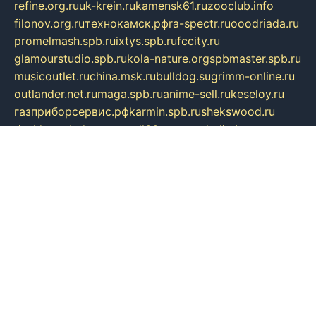
refine.org.ru
uk-krein.ru
kamensk61.ru
zooclub.info
filonov.org.ru
технокамск.рф
ra-spectr.ru
ooodriada.ru
promelmash.spb.ru
ixtys.spb.ru
fccity.ru
glamourstudio.spb.ru
kola-nature.org
spbmaster.spb.ru
musicoutlet.ru
china.msk.ru
bulldog.su
grimm-online.ru
outlander.net.ru
maga.spb.ru
anime-sell.ru
keseloy.ru
газприборсервис.рф
karmin.spb.ru
shekswood.ru
tischlermebel.ru
automall66.ru
mag-vladimir.ru
yardbar.ru
kiwitour.spb.ru
indesign.com.ru
freestylemebel.ru
bany-samara.ru
rsei.ru
naidisvoyput.ru
mgsn-invest.ru
ipkamerasannce.ru
alicante-house.ru
ibelka74.ru
cozyhouse.info
vlkargalev-studio.ru
700mb.ru
figura-ufa.ru
alina-live.ru
belarusiannews.ru
womenknow.ru
dos-vniimk.ru
sega.net.ru
dv.net.ru
phenomenonsofhistory.com
telesputnik.net.ru
wall.pp.ru
pylesosroidmi.ru
gtc-clan.ru
cligs.ru
bibikazap.ru
popova.org.ru
netwhistler.spb.ru
bellvil.ru
bonzon.ru
iss-vladik.ru