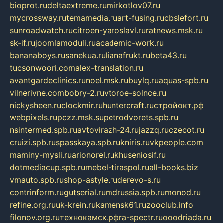
bioprot.ru
deltaextreme.ru
mirkotlov07.ru
mycrossway.ru
temamedia.ru
art-fusing.ru
cbslefort.ru
sunroadwatch.ru
citroen-yaroslavl.ru
ratnews.msk.ru
sk-if.ru
joomlamoduli.ru
academic-work.ru
bananaboys.ru
sanekua.ru
lianafrukt.ru
beta43.ru
tucsonwoori.com
alex-translation.ru
avantgardeclinics.ru
noel.msk.ru
buylq.ru
aquas-spb.ru
vilnerivne.com
bobry-2.ru
vtoroe-solnce.ru
nickysheen.ru
clockmir.ru
huntercraft.ru
стройокт.рф
webpixels.ru
pczz.msk.su
petrodvorets.spb.ru
nsintermed.spb.ru
avtovirazh-24.ru
jazzq.ru
czecot.ru
cruizi.spb.ru
spasskaya.spb.ru
kniris.ru
vkpeople.com
maminy-mysli.ru
arionorel.ru
khuseniosif.ru
dotmediacup.spb.ru
mebel-tiraspol.ru
all-books.biz
vmauto.spb.ru
shop-astyle.ru
derevo-s.ru
contrinform.ru
gutserial.ru
mdrussia.spb.ru
monod.ru
refine.org.ru
uk-krein.ru
kamensk61.ru
zooclub.info
filonov.org.ru
технокамск.рф
ra-spectr.ru
ooodriada.ru