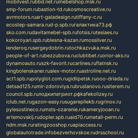
mobilvest.ru
bbd.net.ru
mebelshop.msk.ru
smp-forum.ru
bastion-td.ru
kosmoscreative.ru
avrmotors.ru
art-galadesign.ru
tiffany-c.ru
ecostep-samara.ru
d-p.spb.ru
галактика73.рф
sko.com.ru
davitamebel-spb.ru
fotsis.ru
tesiaes.ru
kokoroyari.spb.ru
blesna-kazan.ru
mossilver.ru
lenderoq.ru
sergeydobrin.ru
tochkazvuka.msk.ru
people-of-art.ru
bezzubova.ru
clubtibet.ru
orior-aks.ru
dynamoauto.ru
szk-favorit.ru
carlines.ru
flatnsk.ru
kingbolenskaner.ru
alex-motor.ru
astroline.net.ru
act1.spb.ru
polyglot.com.ru
gidlipetsk.ru
ooo-driada.ru
detsad125.ru
mir-zdoroviya.ru
bruslanovo.ru
siterem.ru
council.spb.ru
лодкипатриот.рф
kafekolizey.ru
iclub.net.ru
gazon-easy.ru
sugarepilekb.ru
grinox.ru
pylesostineco.ru
msts-ozarenie.ru
kameryjooan.ru
artemovskij.ru
dopler.spb.ru
aid70.ru
metall-perm.ru
ndm.msk.ru
ratingzooshop.ru
apiaccess.ru
globalautotrade.info
bezverhovskoe.ru
drsschool.ru