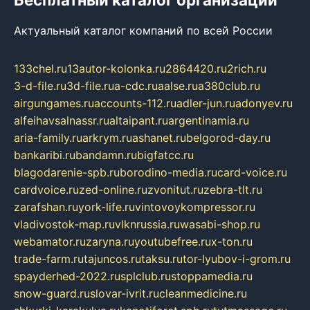
Актуальный каталог компаний по всей России
133chel.ru
13autor-kolonka.ru
2864420.ru
2rich.ru
3-d-file.ru
3d-file.ru
a-cdc.ru
aalse.ru
a380club.ru
airgungames.ru
accounts-112.ru
adler-jun.ru
adonyev.ru
alfeihavsalnassr.ru
altaipant.ru
argentinamia.ru
aria-family.ru
arkrym.ru
ashanet.ru
belgorod-day.ru
bankaribi.ru
bandamn.ru
bigfatcc.ru
blagodarenie-spb.ru
borodino-media.ru
card-voice.ru
cardvoice.ru
zed-online.ru
zvonitut.ru
zebra-tlt.ru
zarafshan.ru
york-life.ru
vintovoykompressor.ru
vladivostok-map.ru
vlknrussia.ru
wasabi-shop.ru
webamator.ru
zaryna.ru
youtubefree.ru
x-ton.ru
trade-farm.ru
tajuncos.ru
taksu.ru
tor-lyubov-i-grom.ru
spayderhed-2022.ru
splclub.ru
stoppamedia.ru
snow-guard.ru
slovar-ivrit.ru
cleanmedicine.ru