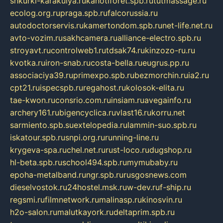
shkurki-karakulya.ru
kanotiforet.spb.ru
tutmassage.ru
ecolog.org.ru
praga.spb.ru
falcorussia.ru
autodoctorservis.ru
kamertondom.spb.ru
net-life.net.ru
avto-vozim.ru
sakhcamera.ru
alliance-electro.spb.ru
stroyavt.ru
controlweb1.ru
tdsak74.ru
kinzozo-ru.ru
kvotka.ru
iron-snab.ru
costa-bella.ru
eugrus.pp.ru
associaciya39.ru
primexpo.spb.ru
bezmorchin.ru
ia2.ru
cpt21.ru
ispecspb.ru
regahost.ru
kolosok-elita.ru
tae-kwon.ru
consrio.com.ru
insiam.ru
avegainfo.ru
archery161.ru
bigencyclica.ru
vlast16.ru
korru.net
sarmiento.spb.su
extelopedia.ru
lammin-suo.spb.ru
iskatour.spb.ru
snpi.org.ru
running-line.ru
krygeva-spa.ru
chel.net.ru
rust-loco.ru
dugshop.ru
hl-beta.spb.ru
school494.spb.ru
mymubaby.ru
epoha-metalband.ru
ngr.spb.ru
rusgosnews.com
dieselvostok.ru
24hostel.msk.ru
w-dev.ru
f-ship.ru
regsmi.ru
filmnetwork.ru
malinasp.ru
kinosvin.ru
h2o-salon.ru
malutkayork.ru
deltaprim.spb.ru