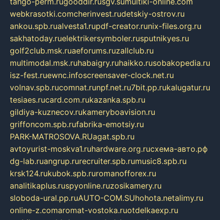
tango-perm.ru
gooddir.ru
sgv.su
multiki-online.com
webkrasotki.com
cherinvest.ru
detskiy-ostrov.ru
ankou.spb.ru
alvesta1.ru
pdf-creator.ru
nix-files.org.ru
sakhatoday.ru
elektrikersymboler.ru
sputnikyes.ru
golf2club.msk.ru
aeforums.ru
zallclub.ru
multimodal.msk.ru
habaigry.ru
haikko.ru
sobakopedia.ru
isz-fest.ru
ewnc.info
screensaver-clock.net.ru
volnav.spb.ru
comnat.ru
npf.net.ru
7bit.pp.ru
kalugatur.ru
tesiaes.ru
card.com.ru
kazanka.spb.ru
gildiya-kuznecov.ru
kameryboavision.ru
griffoncom.spb.ru
fabrika-emotsiy.ru
PARK-MATROSOVA.RU
agat.spb.ru
avtoyurist-moskva1.ru
hardware.org.ru
схема-авто.рф
dg-lab.ru
angrup.ru
recruiter.spb.ru
music8.spb.ru
krsk124.ru
kubok.spb.ru
romanofforex.ru
analitikaplus.ru
spyonline.ru
zosikamery.ru
sloboda-ural.pp.ru
AUTO-COM.SU
hohota.net
alimy.ru
online-z.com
aromat-vostoka.ru
otdelkaexp.ru