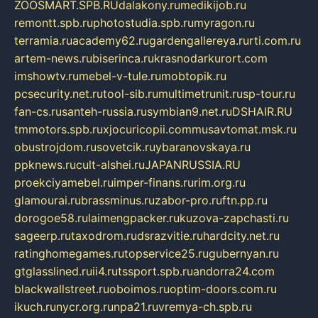
ZOOSMART.SPB.RU
dalakony.ru
medikijob.ru
remontt.spb.ru
photostudia.spb.ru
myragon.ru
terramia.ru
academy62.ru
gardengallereya.ru
rti.com.ru
artem-news.ru
biserinca.ru
krasnodarkurort.com
imshowtv.ru
mebel-v-tule.ru
mobtopik.ru
pcsecurity.net.ru
tool-sib.ru
multimetrunit.ru
sp-tour.ru
fan-cs.ru
santeh-russia.ru
symbian9.net.ru
DSHAIR.RU
tmmotors.spb.ru
xjocuricopii.com
musavtomat.msk.ru
obustrojdom.ru
sovetcik.ru
ybaranovskaya.ru
ppknews.ru
cult-alshei.ru
JAPANRUSSIA.RU
proekciyamebel.ru
imper-finans.ru
rim.org.ru
glamourai.ru
brassminus.ru
zabor-pro.ru
ftn.pp.ru
dorogoe58.ru
laimengpacker.ru
kuzova-zapchasti.ru
sageerp.ru
taxodrom.ru
dsrazvitie.ru
hardcity.net.ru
ratinghomegames.ru
topservice25.ru
gubernyan.ru
gtglasslined.ru
ii4.ru
tssport.spb.ru
andorra24.com
blackwallstreet.ru
oboimos.ru
optim-doors.com.ru
ikuch.ru
nycr.org.ru
npa21.ru
vremya-ch.spb.ru