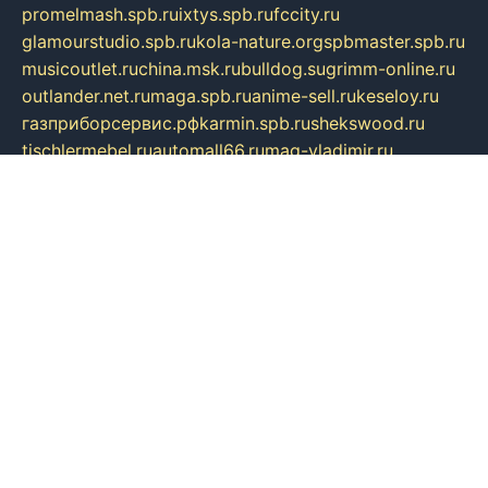
promelmash.spb.ru
ixtys.spb.ru
fccity.ru
glamourstudio.spb.ru
kola-nature.org
spbmaster.spb.ru
musicoutlet.ru
china.msk.ru
bulldog.su
grimm-online.ru
outlander.net.ru
maga.spb.ru
anime-sell.ru
keseloy.ru
газприборсервис.рф
karmin.spb.ru
shekswood.ru
tischlermebel.ru
automall66.ru
mag-vladimir.ru
yardbar.ru
kiwitour.spb.ru
indesign.com.ru
freestylemebel.ru
bany-samara.ru
rsei.ru
naidisvoyput.ru
mgsn-invest.ru
ipkamerasannce.ru
alicante-house.ru
ibelka74.ru
cozyhouse.info
vlkargalev-studio.ru
700mb.ru
figura-ufa.ru
alina-live.ru
belarusiannews.ru
womenknow.ru
dos-vniimk.ru
sega.net.ru
dv.net.ru
phenomenonsofhistory.com
telesputnik.net.ru
wall.pp.ru
pylesosroidmi.ru
gtc-clan.ru
cligs.ru
bibikazap.ru
popova.org.ru
netwhistler.spb.ru
bellvil.ru
bonzon.ru
iss-vladik.ru
defiparis.net.ru
las-gryzas.ru
amku.ru
electednews.spb.ru
feather.org.ru
spar72.ru
tankiigri.ru