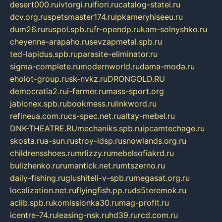
desert000.ru
ivtorgi.ru
ifiori.ru
catalog-statei.ru
dcv.org.ru
spetsmaster174.ru
ipkameryhiseeu.ru
dum26.ru
ruspol.spb.ru
fr-opendp.ru
kam-solnyshko.ru
cheyenne-arapaho.ru
sevzapmetal.spb.ru
ted-lapidus.spb.ru
parasite-eliminator.ru
sigma-complete.ru
modernworld.ru
dama-moda.ru
eholot-group.ru
sk-nvkz.ru
DRONGOLD.RU
democratia2.ru
i-farmer.ru
mass-sport.org
jablonex.spb.ru
bookmess.ru
linkword.ru
refineua.com.ru
cs-spec.net.ru
altay-mebel.ru
DNK-THEATRE.RU
mechaniks.spb.ru
ipcamtechage.ru
skosta.ru
a-sun.ru
stroy-ldsp.ru
snowlands.org.ru
childrensshoes.ru
mrlizzy.ru
mebelsofiakrd.ru
bulizhenko.ru
rumantick.net.ru
mtszerno.ru
daily-fishing.ru
glushiteli-v-spb.ru
megasat.org.ru
localization.net.ru
flyingfish.pp.ru
ds5teremok.ru
aclib.spb.ru
komissionka30.ru
mag-profit.ru
icentre-74.ru
leasing-nsk.ru
hd39.ru
rcd.com.ru