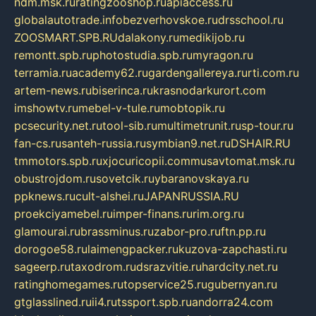
ndm.msk.ru
ratingzooshop.ru
apiaccess.ru
globalautotrade.info
bezverhovskoe.ru
drsschool.ru
ZOOSMART.SPB.RU
dalakony.ru
medikijob.ru
remontt.spb.ru
photostudia.spb.ru
myragon.ru
terramia.ru
academy62.ru
gardengallereya.ru
rti.com.ru
artem-news.ru
biserinca.ru
krasnodarkurort.com
imshowtv.ru
mebel-v-tule.ru
mobtopik.ru
pcsecurity.net.ru
tool-sib.ru
multimetrunit.ru
sp-tour.ru
fan-cs.ru
santeh-russia.ru
symbian9.net.ru
DSHAIR.RU
tmmotors.spb.ru
xjocuricopii.com
musavtomat.msk.ru
obustrojdom.ru
sovetcik.ru
ybaranovskaya.ru
ppknews.ru
cult-alshei.ru
JAPANRUSSIA.RU
proekciyamebel.ru
imper-finans.ru
rim.org.ru
glamourai.ru
brassminus.ru
zabor-pro.ru
ftn.pp.ru
dorogoe58.ru
laimengpacker.ru
kuzova-zapchasti.ru
sageerp.ru
taxodrom.ru
dsrazvitie.ru
hardcity.net.ru
ratinghomegames.ru
topservice25.ru
gubernyan.ru
gtglasslined.ru
ii4.ru
tssport.spb.ru
andorra24.com