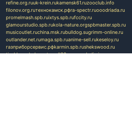
refine.org.ru
uk-krein.ru
kamensk61.ru
zooclub.info
filonov.org.ru
технокамск.рф
ra-spectr.ru
ooodriada.ru
promelmash.spb.ru
ixtys.spb.ru
fccity.ru
glamourstudio.spb.ru
kola-nature.org
spbmaster.spb.ru
musicoutlet.ru
china.msk.ru
bulldog.su
grimm-online.ru
outlander.net.ru
maga.spb.ru
anime-sell.ru
keseloy.ru
газприборсервис.рф
karmin.spb.ru
shekswood.ru
tischlermebel.ru
automall66.ru
mag-vladimir.ru
yardbar.ru
kiwitour.spb.ru
indesign.com.ru
freestylemebel.ru
bany-samara.ru
rsei.ru
naidisvoyput.ru
mgsn-invest.ru
ipkamerasannce.ru
alicante-house.ru
ibelka74.ru
cozyhouse.info
vlkargalev-studio.ru
700mb.ru
figura-ufa.ru
alina-live.ru
belarusiannews.ru
womenknow.ru
dos-vniimk.ru
sega.net.ru
dv.net.ru
phenomenonsofhistory.com
telesputnik.net.ru
wall.pp.ru
pylesosroidmi.ru
gtc-clan.ru
cligs.ru
bibikazap.ru
popova.org.ru
netwhistler.spb.ru
bellvil.ru
bonzon.ru
iss-vladik.ru