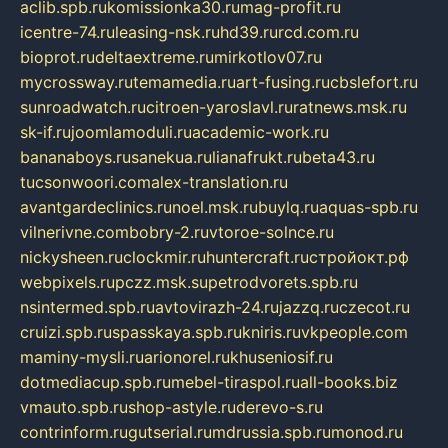
aclib.spb.ru
komissionka30.ru
mag-profit.ru
icentre-74.ru
leasing-nsk.ru
hd39.ru
rcd.com.ru
bioprot.ru
deltaextreme.ru
mirkotlov07.ru
mycrossway.ru
temamedia.ru
art-fusing.ru
cbslefort.ru
sunroadwatch.ru
citroen-yaroslavl.ru
ratnews.msk.ru
sk-if.ru
joomlamoduli.ru
academic-work.ru
bananaboys.ru
sanekua.ru
lianafrukt.ru
beta43.ru
tucsonwoori.com
alex-translation.ru
avantgardeclinics.ru
noel.msk.ru
buylq.ru
aquas-spb.ru
vilnerivne.com
bobry-2.ru
vtoroe-solnce.ru
nickysheen.ru
clockmir.ru
huntercraft.ru
стройокт.рф
webpixels.ru
pczz.msk.su
petrodvorets.spb.ru
nsintermed.spb.ru
avtovirazh-24.ru
jazzq.ru
czecot.ru
cruizi.spb.ru
spasskaya.spb.ru
kniris.ru
vkpeople.com
maminy-mysli.ru
arionorel.ru
khuseniosif.ru
dotmediacup.spb.ru
mebel-tiraspol.ru
all-books.biz
vmauto.spb.ru
shop-astyle.ru
derevo-s.ru
contrinform.ru
gutserial.ru
mdrussia.spb.ru
monod.ru