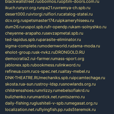
blackwallstreet.ru
oboimos.ru
optim-doors.com.ru
ikuch.ru
nycr.org.ru
npa21.ru
vremya-ch.spb.ru
desert000.ru
ivtorgi.ru
ifiori.ru
catalog-statei.ru
dcv.org.ru
spetsmaster174.ru
ipkameryhiseeu.ru
dum26.ru
ruspol.spb.ru
fr-opendp.ru
kam-solnyshko.ru
cheyenne-arapaho.ru
sevzapmetal.spb.ru
ted-lapidus.spb.ru
parasite-eliminator.ru
sigma-complete.ru
modernworld.ru
dama-moda.ru
eholot-group.ru
sk-nvkz.ru
DRONGOLD.RU
democratia2.ru
i-farmer.ru
mass-sport.org
jablonex.spb.ru
bookmess.ru
linkword.ru
refineua.com.ru
cs-spec.net.ru
altay-mebel.ru
DNK-THEATRE.RU
mechaniks.spb.ru
ipcamtechage.ru
skosta.ru
a-sun.ru
stroy-ldsp.ru
snowlands.org.ru
childrensshoes.ru
mrlizzy.ru
mebelsofiakrd.ru
bulizhenko.ru
rumantick.net.ru
mtszerno.ru
daily-fishing.ru
glushiteli-v-spb.ru
megasat.org.ru
localization.net.ru
flyingfish.pp.ru
ds5teremok.ru