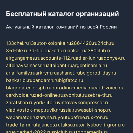
Бесплатный каталог организаций
Актуальный каталог компаний по всей России
133chel.ru
13autor-kolonka.ru
2864420.ru
2rich.ru
3-d-file.ru
3d-file.ru
a-cdc.ru
aalse.ru
a380club.ru
airgungames.ru
accounts-112.ru
adler-jun.ru
adonyev.ru
alfeihavsalnassr.ru
altaipant.ru
argentinamia.ru
aria-family.ru
arkrym.ru
ashanet.ru
belgorod-day.ru
bankaribi.ru
bandamn.ru
bigfatcc.ru
blagodarenie-spb.ru
borodino-media.ru
card-voice.ru
cardvoice.ru
zed-online.ru
zvonitut.ru
zebra-tlt.ru
zarafshan.ru
york-life.ru
vintovoykompressor.ru
vladivostok-map.ru
vlknrussia.ru
wasabi-shop.ru
webamator.ru
zaryna.ru
youtubefree.ru
x-ton.ru
trade-farm.ru
tajuncos.ru
taksu.ru
tor-lyubov-i-grom.ru
spayderhed-2022.ru
splclub.ru
stoppamedia.ru