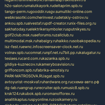
h2o-salon.ru
malutkayork.ru
deltaprim.spb.ru
tango-perm.ru
gooddir.ru
sgv.su
multiki-online.com
webkrasotki.com
cherinvest.ru
detskiy-ostrov.ru
ankou.spb.ru
alvesta1.ru
pdf-creator.ru
nix-files.org.ru
sakhatoday.ru
elektrikersymboler.ru
sputnikyes.ru
golf2club.msk.ru
aeforums.ru
zallclub.ru
multimodal.msk.ru
habaigry.ru
haikko.ru
sobakopedia.ru
isz-fest.ru
ewnc.info
screensaver-clock.net.ru
volnav.spb.ru
comnat.ru
npf.net.ru
7bit.pp.ru
kalugatur.ru
tesiaes.ru
card.com.ru
kazanka.spb.ru
gildiya-kuznecov.ru
kameryboavision.ru
griffoncom.spb.ru
fabrika-emotsiy.ru
PARK-MATROSOVA.RU
agat.spb.ru
avtoyurist-moskva1.ru
hardware.org.ru
схема-авто.рф
dg-lab.ru
angrup.ru
recruiter.spb.ru
music8.spb.ru
krsk124.ru
kubok.spb.ru
romanofforex.ru
analitikaplus.ru
spyonline.ru
zosikamery.ru