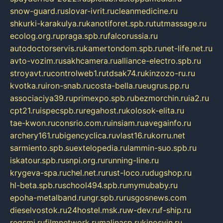
snow-guard.ru
slovar-ivrit.ru
cleanmedicine.ru
shkurki-karakulya.ru
kanotiforet.spb.ru
tutmassage.ru
ecolog.org.ru
praga.spb.ru
falcorussia.ru
autodoctorservis.ru
kamertondom.spb.ru
net-life.net.ru
avto-vozim.ru
sakhcamera.ru
alliance-electro.spb.ru
stroyavt.ru
controlweb1.ru
tdsak74.ru
kinzozo-ru.ru
kvotka.ru
iron-snab.ru
costa-bella.ru
eugrus.pp.ru
associaciya39.ru
primexpo.spb.ru
bezmorchin.ru
ia2.ru
cpt21.ru
ispecspb.ru
regahost.ru
kolosok-elita.ru
tae-kwon.ru
consrio.com.ru
insiam.ru
avegainfo.ru
archery161.ru
bigencyclica.ru
vlast16.ru
korru.net
sarmiento.spb.su
extelopedia.ru
lammin-suo.spb.ru
iskatour.spb.ru
snpi.org.ru
running-line.ru
krygeva-spa.ru
chel.net.ru
rust-loco.ru
dugshop.ru
hl-beta.spb.ru
school494.spb.ru
mymubaby.ru
epoha-metalband.ru
ngr.spb.ru
rusgosnews.com
dieselvostok.ru
24hostel.msk.ru
w-dev.ru
f-ship.ru
regsmi.ru
filmnetwork.ru
malinasp.ru
kinosvin.ru