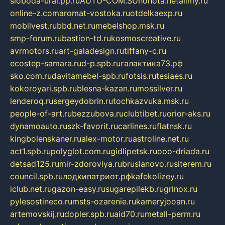
sloboda-ural.pp.ru
AUTO-COM.SU
hohota.net
alimy.ru
online-z.com
aromat-vostoka.ru
otdelkaexp.ru
mobilvest.ru
bbd.net.ru
mebelshop.msk.ru
smp-forum.ru
bastion-td.ru
kosmoscreative.ru
avrmotors.ru
art-galadesign.ru
tiffany-c.ru
ecostep-samara.ru
d-p.spb.ru
галактика73.рф
sko.com.ru
davitamebel-spb.ru
fotsis.ru
tesiaes.ru
kokoroyari.spb.ru
blesna-kazan.ru
mossilver.ru
lenderoq.ru
sergeydobrin.ru
tochkazvuka.msk.ru
people-of-art.ru
bezzubova.ru
clubtibet.ru
orior-aks.ru
dynamoauto.ru
szk-favorit.ru
carlines.ru
flatnsk.ru
kingbolenskaner.ru
alex-motor.ru
astroline.net.ru
act1.spb.ru
polyglot.com.ru
gidlipetsk.ru
ooo-driada.ru
detsad125.ru
mir-zdoroviya.ru
bruslanovo.ru
siterem.ru
council.spb.ru
лодкипатриот.рф
kafekolizey.ru
iclub.net.ru
gazon-easy.ru
sugarepilekb.ru
grinox.ru
pylesostineco.ru
msts-ozarenie.ru
kameryjooan.ru
artemovskij.ru
dopler.spb.ru
aid70.ru
metall-perm.ru