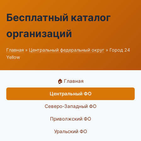
Бесплатный каталог
организаций
Главная
»
Центральный федеральный округ
» Город 24
Yellow
🏠 Главная
Центральный ФО
Северо-Западный ФО
Приволжский ФО
Уральский ФО