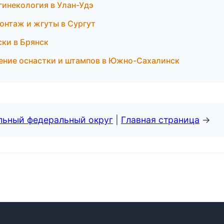
гинекология в Улан-Удэ
нтаж и жгуты в Сургут
ски в Брянск
ление оснастки и штампов в Южно-Сахалинск
альный федеральный округ
|
Главная страница
→