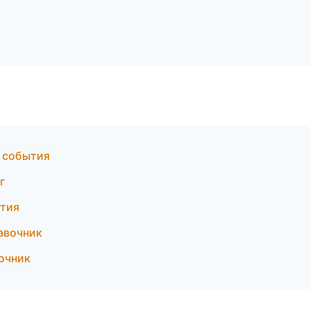
и события
г
ятия
авочник
очник