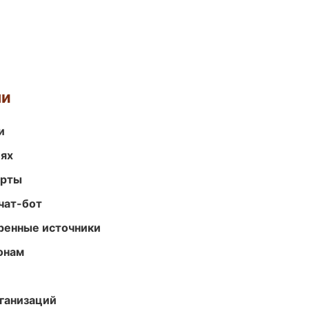
ми
и
иях
арты
чат-бот
еренные источники
онам
ганизаций