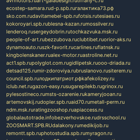
avrmotors.ru
art-galadesign.ru
tiffany-c.ru
ecostep-samara.ru
d-p.spb.ru
галактика73.рф
sko.com.ru
davitamebel-spb.ru
fotsis.ru
tesiaes.ru
kokoroyari.spb.ru
blesna-kazan.ru
mossilver.ru
lenderoq.ru
sergeydobrin.ru
tochkazvuka.msk.ru
people-of-art.ru
bezzubova.ru
clubtibet.ru
orior-aks.ru
dynamoauto.ru
szk-favorit.ru
carlines.ru
flatnsk.ru
kingbolenskaner.ru
alex-motor.ru
astroline.net.ru
act1.spb.ru
polyglot.com.ru
gidlipetsk.ru
ooo-driada.ru
detsad125.ru
mir-zdoroviya.ru
bruslanovo.ru
siterem.ru
council.spb.ru
лодкипатриот.рф
kafekolizey.ru
iclub.net.ru
gazon-easy.ru
sugarepilekb.ru
grinox.ru
pylesostineco.ru
msts-ozarenie.ru
kameryjooan.ru
artemovskij.ru
dopler.spb.ru
aid70.ru
metall-perm.ru
ndm.msk.ru
ratingzooshop.ru
apiaccess.ru
globalautotrade.info
bezverhovskoe.ru
drsschool.ru
ZOOSMART.SPB.RU
dalakony.ru
medikijob.ru
remontt.spb.ru
photostudia.spb.ru
myragon.ru