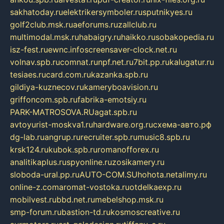
sakhatoday.ru
elektrikersymboler.ru
sputnikyes.ru
golf2club.msk.ru
aeforums.ru
zallclub.ru
multimodal.msk.ru
habaigry.ru
haikko.ru
sobakopedia.ru
isz-fest.ru
ewnc.info
screensaver-clock.net.ru
volnav.spb.ru
comnat.ru
npf.net.ru
7bit.pp.ru
kalugatur.ru
tesiaes.ru
card.com.ru
kazanka.spb.ru
gildiya-kuznecov.ru
kameryboavision.ru
griffoncom.spb.ru
fabrika-emotsiy.ru
PARK-MATROSOVA.RU
agat.spb.ru
avtoyurist-moskva1.ru
hardware.org.ru
схема-авто.рф
dg-lab.ru
angrup.ru
recruiter.spb.ru
music8.spb.ru
krsk124.ru
kubok.spb.ru
romanofforex.ru
analitikaplus.ru
spyonline.ru
zosikamery.ru
sloboda-ural.pp.ru
AUTO-COM.SU
hohota.net
alimy.ru
online-z.com
aromat-vostoka.ru
otdelkaexp.ru
mobilvest.ru
bbd.net.ru
mebelshop.msk.ru
smp-forum.ru
bastion-td.ru
kosmoscreative.ru