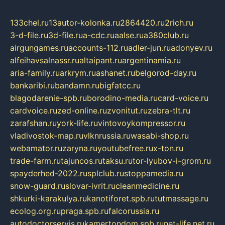
133chel.ru
13autor-kolonka.ru
2864420.ru
2rich.ru
3-d-file.ru
3d-file.ru
a-cdc.ru
aalse.ru
a380club.ru
airgungames.ru
accounts-112.ru
adler-jun.ru
adonyev.ru
alfeihavsalnassr.ru
altaipant.ru
argentinamia.ru
aria-family.ru
arkrym.ru
ashanet.ru
belgorod-day.ru
bankaribi.ru
bandamn.ru
bigfatcc.ru
blagodarenie-spb.ru
borodino-media.ru
card-voice.ru
cardvoice.ru
zed-online.ru
zvonitut.ru
zebra-tlt.ru
zarafshan.ru
york-life.ru
vintovoykompressor.ru
vladivostok-map.ru
vlknrussia.ru
wasabi-shop.ru
webamator.ru
zaryna.ru
youtubefree.ru
x-ton.ru
trade-farm.ru
tajuncos.ru
taksu.ru
tor-lyubov-i-grom.ru
spayderhed-2022.ru
splclub.ru
stoppamedia.ru
snow-guard.ru
slovar-ivrit.ru
cleanmedicine.ru
shkurki-karakulya.ru
kanotiforet.spb.ru
tutmassage.ru
ecolog.org.ru
praga.spb.ru
falcorussia.ru
autodoctorservis.ru
kamertondom.spb.ru
net-life.net.ru