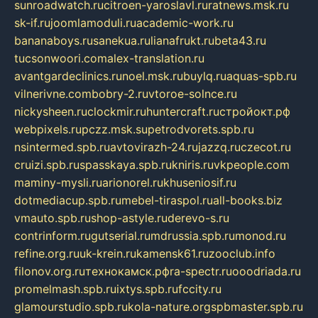
sunroadwatch.ru
citroen-yaroslavl.ru
ratnews.msk.ru
sk-if.ru
joomlamoduli.ru
academic-work.ru
bananaboys.ru
sanekua.ru
lianafrukt.ru
beta43.ru
tucsonwoori.com
alex-translation.ru
avantgardeclinics.ru
noel.msk.ru
buylq.ru
aquas-spb.ru
vilnerivne.com
bobry-2.ru
vtoroe-solnce.ru
nickysheen.ru
clockmir.ru
huntercraft.ru
стройокт.рф
webpixels.ru
pczz.msk.su
petrodvorets.spb.ru
nsintermed.spb.ru
avtovirazh-24.ru
jazzq.ru
czecot.ru
cruizi.spb.ru
spasskaya.spb.ru
kniris.ru
vkpeople.com
maminy-mysli.ru
arionorel.ru
khuseniosif.ru
dotmediacup.spb.ru
mebel-tiraspol.ru
all-books.biz
vmauto.spb.ru
shop-astyle.ru
derevo-s.ru
contrinform.ru
gutserial.ru
mdrussia.spb.ru
monod.ru
refine.org.ru
uk-krein.ru
kamensk61.ru
zooclub.info
filonov.org.ru
технокамск.рф
ra-spectr.ru
ooodriada.ru
promelmash.spb.ru
ixtys.spb.ru
fccity.ru
glamourstudio.spb.ru
kola-nature.org
spbmaster.spb.ru