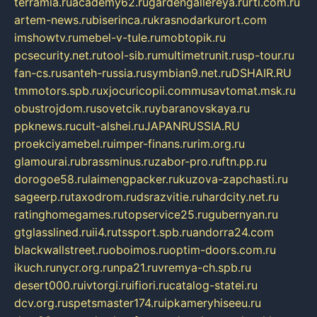
terramia.ru
academy62.ru
gardengallereya.ru
rti.com.ru
artem-news.ru
biserinca.ru
krasnodarkurort.com
imshowtv.ru
mebel-v-tule.ru
mobtopik.ru
pcsecurity.net.ru
tool-sib.ru
multimetrunit.ru
sp-tour.ru
fan-cs.ru
santeh-russia.ru
symbian9.net.ru
DSHAIR.RU
tmmotors.spb.ru
xjocuricopii.com
musavtomat.msk.ru
obustrojdom.ru
sovetcik.ru
ybaranovskaya.ru
ppknews.ru
cult-alshei.ru
JAPANRUSSIA.RU
proekciyamebel.ru
imper-finans.ru
rim.org.ru
glamourai.ru
brassminus.ru
zabor-pro.ru
ftn.pp.ru
dorogoe58.ru
laimengpacker.ru
kuzova-zapchasti.ru
sageerp.ru
taxodrom.ru
dsrazvitie.ru
hardcity.net.ru
ratinghomegames.ru
topservice25.ru
gubernyan.ru
gtglasslined.ru
ii4.ru
tssport.spb.ru
andorra24.com
blackwallstreet.ru
oboimos.ru
optim-doors.com.ru
ikuch.ru
nycr.org.ru
npa21.ru
vremya-ch.spb.ru
desert000.ru
ivtorgi.ru
ifiori.ru
catalog-statei.ru
dcv.org.ru
spetsmaster174.ru
ipkameryhiseeu.ru