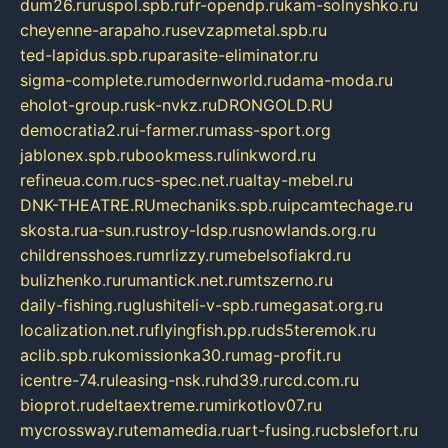
dum26.ru
ruspol.spb.ru
fr-opendp.ru
kam-solnyshko.ru
cheyenne-arapaho.ru
sevzapmetal.spb.ru
ted-lapidus.spb.ru
parasite-eliminator.ru
sigma-complete.ru
modernworld.ru
dama-moda.ru
eholot-group.ru
sk-nvkz.ru
DRONGOLD.RU
democratia2.ru
i-farmer.ru
mass-sport.org
jablonex.spb.ru
bookmess.ru
linkword.ru
refineua.com.ru
cs-spec.net.ru
altay-mebel.ru
DNK-THEATRE.RU
mechaniks.spb.ru
ipcamtechage.ru
skosta.ru
a-sun.ru
stroy-ldsp.ru
snowlands.org.ru
childrensshoes.ru
mrlizzy.ru
mebelsofiakrd.ru
bulizhenko.ru
rumantick.net.ru
mtszerno.ru
daily-fishing.ru
glushiteli-v-spb.ru
megasat.org.ru
localization.net.ru
flyingfish.pp.ru
ds5teremok.ru
aclib.spb.ru
komissionka30.ru
mag-profit.ru
icentre-74.ru
leasing-nsk.ru
hd39.ru
rcd.com.ru
bioprot.ru
deltaextreme.ru
mirkotlov07.ru
mycrossway.ru
temamedia.ru
art-fusing.ru
cbslefort.ru