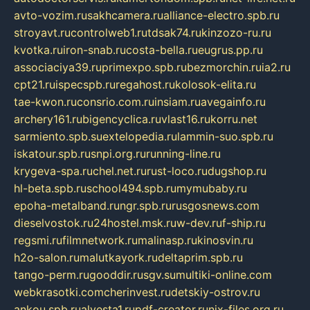
avto-vozim.ru
sakhcamera.ru
alliance-electro.spb.ru
stroyavt.ru
controlweb1.ru
tdsak74.ru
kinzozo-ru.ru
kvotka.ru
iron-snab.ru
costa-bella.ru
eugrus.pp.ru
associaciya39.ru
primexpo.spb.ru
bezmorchin.ru
ia2.ru
cpt21.ru
ispecspb.ru
regahost.ru
kolosok-elita.ru
tae-kwon.ru
consrio.com.ru
insiam.ru
avegainfo.ru
archery161.ru
bigencyclica.ru
vlast16.ru
korru.net
sarmiento.spb.su
extelopedia.ru
lammin-suo.spb.ru
iskatour.spb.ru
snpi.org.ru
running-line.ru
krygeva-spa.ru
chel.net.ru
rust-loco.ru
dugshop.ru
hl-beta.spb.ru
school494.spb.ru
mymubaby.ru
epoha-metalband.ru
ngr.spb.ru
rusgosnews.com
dieselvostok.ru
24hostel.msk.ru
w-dev.ru
f-ship.ru
regsmi.ru
filmnetwork.ru
malinasp.ru
kinosvin.ru
h2o-salon.ru
malutkayork.ru
deltaprim.spb.ru
tango-perm.ru
gooddir.ru
sgv.su
multiki-online.com
webkrasotki.com
cherinvest.ru
detskiy-ostrov.ru
ankou.spb.ru
alvesta1.ru
pdf-creator.ru
nix-files.org.ru