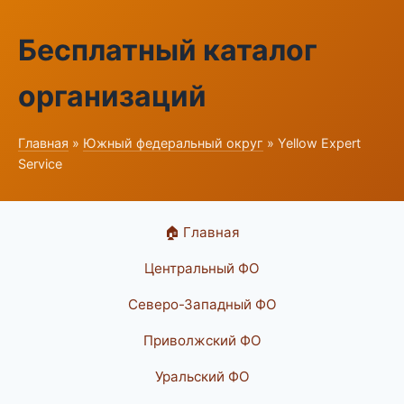
Бесплатный каталог
организаций
Главная
»
Южный федеральный округ
» Yellow Expert
Service
🏠 Главная
Центральный ФО
Северо-Западный ФО
Приволжский ФО
Уральский ФО