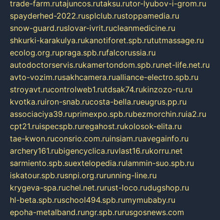
trade-farm.ru
tajuncos.ru
taksu.ru
tor-lyubov-i-grom.ru
spayderhed-2022.ru
splclub.ru
stoppamedia.ru
snow-guard.ru
slovar-ivrit.ru
cleanmedicine.ru
shkurki-karakulya.ru
kanotiforet.spb.ru
tutmassage.ru
ecolog.org.ru
praga.spb.ru
falcorussia.ru
autodoctorservis.ru
kamertondom.spb.ru
net-life.net.ru
avto-vozim.ru
sakhcamera.ru
alliance-electro.spb.ru
stroyavt.ru
controlweb1.ru
tdsak74.ru
kinzozo-ru.ru
kvotka.ru
iron-snab.ru
costa-bella.ru
eugrus.pp.ru
associaciya39.ru
primexpo.spb.ru
bezmorchin.ru
ia2.ru
cpt21.ru
ispecspb.ru
regahost.ru
kolosok-elita.ru
tae-kwon.ru
consrio.com.ru
insiam.ru
avegainfo.ru
archery161.ru
bigencyclica.ru
vlast16.ru
korru.net
sarmiento.spb.su
extelopedia.ru
lammin-suo.spb.ru
iskatour.spb.ru
snpi.org.ru
running-line.ru
krygeva-spa.ru
chel.net.ru
rust-loco.ru
dugshop.ru
hl-beta.spb.ru
school494.spb.ru
mymubaby.ru
epoha-metalband.ru
ngr.spb.ru
rusgosnews.com