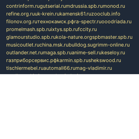
contrinform.ru
gutserial.ru
mdrussia.spb.ru
monod.ru
refine.org.ru
uk-krein.ru
kamensk61.ru
zooclub.info
filonov.org.ru
технокамск.рф
ra-spectr.ru
ooodriada.ru
promelmash.spb.ru
ixtys.spb.ru
fccity.ru
glamourstudio.spb.ru
kola-nature.org
spbmaster.spb.ru
musicoutlet.ru
china.msk.ru
bulldog.su
grimm-online.ru
outlander.net.ru
maga.spb.ru
anime-sell.ru
keseloy.ru
газприборсервис.рф
karmin.spb.ru
shekswood.ru
tischlermebel.ru
automall66.ru
mag-vladimir.ru
yardbar.ru
kiwitour.spb.ru
indesign.com.ru
freestylemebel.ru
bany-samara.ru
rsei.ru
naidisvoyput.ru
mgsn-invest.ru
ipkamerasannce.ru
alicante-house.ru
ibelka74.ru
cozyhouse.info
vlkargalev-studio.ru
700mb.ru
figura-ufa.ru
alina-live.ru
belarusiannews.ru
womenknow.ru
dos-vniimk.ru
sega.net.ru
dv.net.ru
phenomenonsofhistory.com
telesputnik.net.ru
wall.pp.ru
pylesosroidmi.ru
gtc-clan.ru
cligs.ru
bibikazap.ru
popova.org.ru