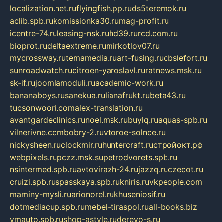
localization.net.ru
flyingfish.pp.ru
ds5teremok.ru
aclib.spb.ru
komissionka30.ru
mag-profit.ru
icentre-74.ru
leasing-nsk.ru
hd39.ru
rcd.com.ru
bioprot.ru
deltaextreme.ru
mirkotlov07.ru
mycrossway.ru
temamedia.ru
art-fusing.ru
cbslefort.ru
sunroadwatch.ru
citroen-yaroslavl.ru
ratnews.msk.ru
sk-if.ru
joomlamoduli.ru
academic-work.ru
bananaboys.ru
sanekua.ru
lianafrukt.ru
beta43.ru
tucsonwoori.com
alex-translation.ru
avantgardeclinics.ru
noel.msk.ru
buylq.ru
aquas-spb.ru
vilnerivne.com
bobry-2.ru
vtoroe-solnce.ru
nickysheen.ru
clockmir.ru
huntercraft.ru
стройокт.рф
webpixels.ru
pczz.msk.su
petrodvorets.spb.ru
nsintermed.spb.ru
avtovirazh-24.ru
jazzq.ru
czecot.ru
cruizi.spb.ru
spasskaya.spb.ru
kniris.ru
vkpeople.com
maminy-mysli.ru
arionorel.ru
khuseniosif.ru
dotmediacup.spb.ru
mebel-tiraspol.ru
all-books.biz
vmauto.spb.ru
shop-astyle.ru
derevo-s.ru