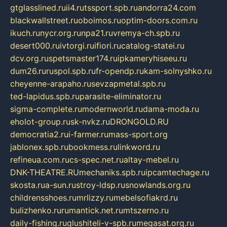
gtglasslined.ru
ii4.ru
tssport.spb.ru
andorra24.com
blackwallstreet.ru
oboimos.ru
optim-doors.com.ru
ikuch.ru
nycr.org.ru
npa21.ru
vremya-ch.spb.ru
desert000.ru
ivtorgi.ru
ifiori.ru
catalog-statei.ru
dcv.org.ru
spetsmaster174.ru
ipkameryhiseeu.ru
dum26.ru
ruspol.spb.ru
fr-opendp.ru
kam-solnyshko.ru
cheyenne-arapaho.ru
sevzapmetal.spb.ru
ted-lapidus.spb.ru
parasite-eliminator.ru
sigma-complete.ru
modernworld.ru
dama-moda.ru
eholot-group.ru
sk-nvkz.ru
DRONGOLD.RU
democratia2.ru
i-farmer.ru
mass-sport.org
jablonex.spb.ru
bookmess.ru
linkword.ru
refineua.com.ru
cs-spec.net.ru
altay-mebel.ru
DNK-THEATRE.RU
mechaniks.spb.ru
ipcamtechage.ru
skosta.ru
a-sun.ru
stroy-ldsp.ru
snowlands.org.ru
childrensshoes.ru
mrlizzy.ru
mebelsofiakrd.ru
bulizhenko.ru
rumantick.net.ru
mtszerno.ru
daily-fishing.ru
glushiteli-v-spb.ru
megasat.org.ru