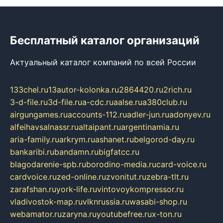
Бесплатный каталог организаций
Актуальный каталог компаний по всей России
133chel.ru
13autor-kolonka.ru
2864420.ru
2rich.ru
3-d-file.ru
3d-file.ru
a-cdc.ru
aalse.ru
a380club.ru
airgungames.ru
accounts-112.ru
adler-jun.ru
adonyev.ru
alfeihavsalnassr.ru
altaipant.ru
argentinamia.ru
aria-family.ru
arkrym.ru
ashanet.ru
belgorod-day.ru
bankaribi.ru
bandamn.ru
bigfatcc.ru
blagodarenie-spb.ru
borodino-media.ru
card-voice.ru
cardvoice.ru
zed-online.ru
zvonitut.ru
zebra-tlt.ru
zarafshan.ru
york-life.ru
vintovoykompressor.ru
vladivostok-map.ru
vlknrussia.ru
wasabi-shop.ru
webamator.ru
zaryna.ru
youtubefree.ru
x-ton.ru