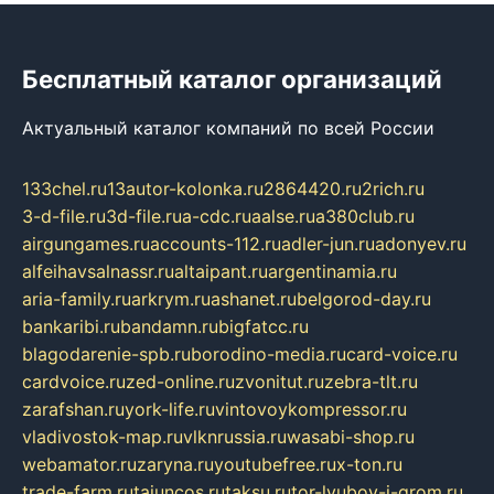
Бесплатный каталог организаций
Актуальный каталог компаний по всей России
133chel.ru
13autor-kolonka.ru
2864420.ru
2rich.ru
3-d-file.ru
3d-file.ru
a-cdc.ru
aalse.ru
a380club.ru
airgungames.ru
accounts-112.ru
adler-jun.ru
adonyev.ru
alfeihavsalnassr.ru
altaipant.ru
argentinamia.ru
aria-family.ru
arkrym.ru
ashanet.ru
belgorod-day.ru
bankaribi.ru
bandamn.ru
bigfatcc.ru
blagodarenie-spb.ru
borodino-media.ru
card-voice.ru
cardvoice.ru
zed-online.ru
zvonitut.ru
zebra-tlt.ru
zarafshan.ru
york-life.ru
vintovoykompressor.ru
vladivostok-map.ru
vlknrussia.ru
wasabi-shop.ru
webamator.ru
zaryna.ru
youtubefree.ru
x-ton.ru
trade-farm.ru
tajuncos.ru
taksu.ru
tor-lyubov-i-grom.ru