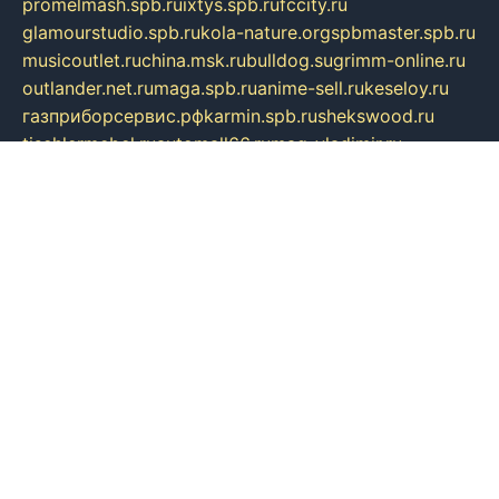
promelmash.spb.ru
ixtys.spb.ru
fccity.ru
glamourstudio.spb.ru
kola-nature.org
spbmaster.spb.ru
musicoutlet.ru
china.msk.ru
bulldog.su
grimm-online.ru
outlander.net.ru
maga.spb.ru
anime-sell.ru
keseloy.ru
газприборсервис.рф
karmin.spb.ru
shekswood.ru
tischlermebel.ru
automall66.ru
mag-vladimir.ru
yardbar.ru
kiwitour.spb.ru
indesign.com.ru
freestylemebel.ru
bany-samara.ru
rsei.ru
naidisvoyput.ru
mgsn-invest.ru
ipkamerasannce.ru
alicante-house.ru
ibelka74.ru
cozyhouse.info
vlkargalev-studio.ru
700mb.ru
figura-ufa.ru
alina-live.ru
belarusiannews.ru
womenknow.ru
dos-vniimk.ru
sega.net.ru
dv.net.ru
phenomenonsofhistory.com
telesputnik.net.ru
wall.pp.ru
pylesosroidmi.ru
gtc-clan.ru
cligs.ru
bibikazap.ru
popova.org.ru
netwhistler.spb.ru
bellvil.ru
bonzon.ru
iss-vladik.ru
defiparis.net.ru
las-gryzas.ru
amku.ru
electednews.spb.ru
feather.org.ru
spar72.ru
tankiigri.ru