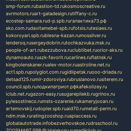
smp-forum.ru
bastion-td.ru
kosmoscreative.ru
avrmotors.ru
art-galadesign.ru
tiffany-c.ru
ecostep-samara.ru
d-p.spb.ru
галактика73.рф
sko.com.ru
davitamebel-spb.ru
fotsis.ru
tesiaes.ru
kokoroyari.spb.ru
blesna-kazan.ru
mossilver.ru
lenderoq.ru
sergeydobrin.ru
tochkazvuka.msk.ru
people-of-art.ru
bezzubova.ru
clubtibet.ru
orior-aks.ru
dynamoauto.ru
szk-favorit.ru
carlines.ru
flatnsk.ru
kingbolenskaner.ru
alex-motor.ru
astroline.net.ru
act1.spb.ru
polyglot.com.ru
gidlipetsk.ru
ooo-driada.ru
detsad125.ru
mir-zdoroviya.ru
bruslanovo.ru
siterem.ru
council.spb.ru
лодкипатриот.рф
kafekolizey.ru
iclub.net.ru
gazon-easy.ru
sugarepilekb.ru
grinox.ru
pylesostineco.ru
msts-ozarenie.ru
kameryjooan.ru
artemovskij.ru
dopler.spb.ru
aid70.ru
metall-perm.ru
ndm.msk.ru
ratingzooshop.ru
apiaccess.ru
globalautotrade.info
bezverhovskoe.ru
drsschool.ru
ZOOSMART.SPB.RU
dalakony.ru
medikijob.ru