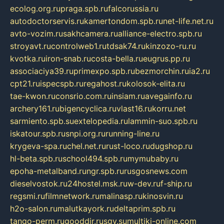
ecolog.org.ru
praga.spb.ru
falcorussia.ru
autodoctorservis.ru
kamertondom.spb.ru
net-life.net.ru
avto-vozim.ru
sakhcamera.ru
alliance-electro.spb.ru
stroyavt.ru
controlweb1.ru
tdsak74.ru
kinzozo-ru.ru
kvotka.ru
iron-snab.ru
costa-bella.ru
eugrus.pp.ru
associaciya39.ru
primexpo.spb.ru
bezmorchin.ru
ia2.ru
cpt21.ru
ispecspb.ru
regahost.ru
kolosok-elita.ru
tae-kwon.ru
consrio.com.ru
insiam.ru
avegainfo.ru
archery161.ru
bigencyclica.ru
vlast16.ru
korru.net
sarmiento.spb.su
extelopedia.ru
lammin-suo.spb.ru
iskatour.spb.ru
snpi.org.ru
running-line.ru
krygeva-spa.ru
chel.net.ru
rust-loco.ru
dugshop.ru
hl-beta.spb.ru
school494.spb.ru
mymubaby.ru
epoha-metalband.ru
ngr.spb.ru
rusgosnews.com
dieselvostok.ru
24hostel.msk.ru
w-dev.ru
f-ship.ru
regsmi.ru
filmnetwork.ru
malinasp.ru
kinosvin.ru
h2o-salon.ru
malutkayork.ru
deltaprim.spb.ru
tango-perm.ru
gooddir.ru
sgv.su
multiki-online.com