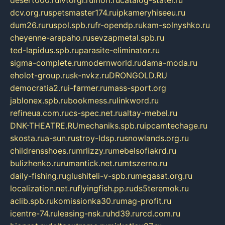
dcv.org.ru
spetsmaster174.ru
ipkameryhiseeu.ru
dum26.ru
ruspol.spb.ru
fr-opendp.ru
kam-solnyshko.ru
cheyenne-arapaho.ru
sevzapmetal.spb.ru
ted-lapidus.spb.ru
parasite-eliminator.ru
sigma-complete.ru
modernworld.ru
dama-moda.ru
eholot-group.ru
sk-nvkz.ru
DRONGOLD.RU
democratia2.ru
i-farmer.ru
mass-sport.org
jablonex.spb.ru
bookmess.ru
linkword.ru
refineua.com.ru
cs-spec.net.ru
altay-mebel.ru
DNK-THEATRE.RU
mechaniks.spb.ru
ipcamtechage.ru
skosta.ru
a-sun.ru
stroy-ldsp.ru
snowlands.org.ru
childrensshoes.ru
mrlizzy.ru
mebelsofiakrd.ru
bulizhenko.ru
rumantick.net.ru
mtszerno.ru
daily-fishing.ru
glushiteli-v-spb.ru
megasat.org.ru
localization.net.ru
flyingfish.pp.ru
ds5teremok.ru
aclib.spb.ru
komissionka30.ru
mag-profit.ru
icentre-74.ru
leasing-nsk.ru
hd39.ru
rcd.com.ru