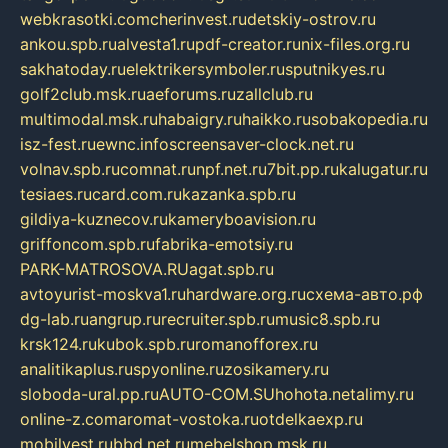
webkrasotki.com
cherinvest.ru
detskiy-ostrov.ru
ankou.spb.ru
alvesta1.ru
pdf-creator.ru
nix-files.org.ru
sakhatoday.ru
elektrikersymboler.ru
sputnikyes.ru
golf2club.msk.ru
aeforums.ru
zallclub.ru
multimodal.msk.ru
habaigry.ru
haikko.ru
sobakopedia.ru
isz-fest.ru
ewnc.info
screensaver-clock.net.ru
volnav.spb.ru
comnat.ru
npf.net.ru
7bit.pp.ru
kalugatur.ru
tesiaes.ru
card.com.ru
kazanka.spb.ru
gildiya-kuznecov.ru
kameryboavision.ru
griffoncom.spb.ru
fabrika-emotsiy.ru
PARK-MATROSOVA.RU
agat.spb.ru
avtoyurist-moskva1.ru
hardware.org.ru
схема-авто.рф
dg-lab.ru
angrup.ru
recruiter.spb.ru
music8.spb.ru
krsk124.ru
kubok.spb.ru
romanofforex.ru
analitikaplus.ru
spyonline.ru
zosikamery.ru
sloboda-ural.pp.ru
AUTO-COM.SU
hohota.net
alimy.ru
online-z.com
aromat-vostoka.ru
otdelkaexp.ru
mobilvest.ru
bbd.net.ru
mebelshop.msk.ru