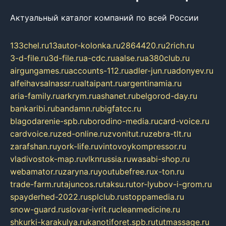
Актуальный каталог компаний по всей России
133chel.ru
13autor-kolonka.ru
2864420.ru
2rich.ru
3-d-file.ru
3d-file.ru
a-cdc.ru
aalse.ru
a380club.ru
airgungames.ru
accounts-112.ru
adler-jun.ru
adonyev.ru
alfeihavsalnassr.ru
altaipant.ru
argentinamia.ru
aria-family.ru
arkrym.ru
ashanet.ru
belgorod-day.ru
bankaribi.ru
bandamn.ru
bigfatcc.ru
blagodarenie-spb.ru
borodino-media.ru
card-voice.ru
cardvoice.ru
zed-online.ru
zvonitut.ru
zebra-tlt.ru
zarafshan.ru
york-life.ru
vintovoykompressor.ru
vladivostok-map.ru
vlknrussia.ru
wasabi-shop.ru
webamator.ru
zaryna.ru
youtubefree.ru
x-ton.ru
trade-farm.ru
tajuncos.ru
taksu.ru
tor-lyubov-i-grom.ru
spayderhed-2022.ru
splclub.ru
stoppamedia.ru
snow-guard.ru
slovar-ivrit.ru
cleanmedicine.ru
shkurki-karakulya.ru
kanotiforet.spb.ru
tutmassage.ru