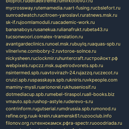
bioprot.ru
deltaextreme.ru
mirkotlov07.ru
mycrossway.ru
temamedia.ru
art-fusing.ru
cbslefort.ru
sunroadwatch.ru
citroen-yaroslavl.ru
ratnews.msk.ru
sk-if.ru
joomlamoduli.ru
academic-work.ru
bananaboys.ru
sanekua.ru
lianafrukt.ru
beta43.ru
tucsonwoori.com
alex-translation.ru
avantgardeclinics.ru
noel.msk.ru
buylq.ru
aquas-spb.ru
vilnerivne.com
bobry-2.ru
vtoroe-solnce.ru
nickysheen.ru
clockmir.ru
huntercraft.ru
стройокт.рф
webpixels.ru
pczz.msk.su
petrodvorets.spb.ru
nsintermed.spb.ru
avtovirazh-24.ru
jazzq.ru
czecot.ru
cruizi.spb.ru
spasskaya.spb.ru
kniris.ru
vkpeople.com
maminy-mysli.ru
arionorel.ru
khuseniosif.ru
dotmediacup.spb.ru
mebel-tiraspol.ru
all-books.biz
vmauto.spb.ru
shop-astyle.ru
derevo-s.ru
contrinform.ru
gutserial.ru
mdrussia.spb.ru
monod.ru
refine.org.ru
uk-krein.ru
kamensk61.ru
zooclub.info
filonov.org.ru
технокамск.рф
ra-spectr.ru
ooodriada.ru