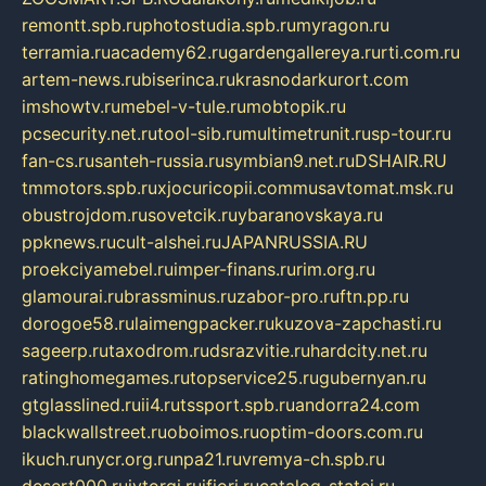
remontt.spb.ru
photostudia.spb.ru
myragon.ru
terramia.ru
academy62.ru
gardengallereya.ru
rti.com.ru
artem-news.ru
biserinca.ru
krasnodarkurort.com
imshowtv.ru
mebel-v-tule.ru
mobtopik.ru
pcsecurity.net.ru
tool-sib.ru
multimetrunit.ru
sp-tour.ru
fan-cs.ru
santeh-russia.ru
symbian9.net.ru
DSHAIR.RU
tmmotors.spb.ru
xjocuricopii.com
musavtomat.msk.ru
obustrojdom.ru
sovetcik.ru
ybaranovskaya.ru
ppknews.ru
cult-alshei.ru
JAPANRUSSIA.RU
proekciyamebel.ru
imper-finans.ru
rim.org.ru
glamourai.ru
brassminus.ru
zabor-pro.ru
ftn.pp.ru
dorogoe58.ru
laimengpacker.ru
kuzova-zapchasti.ru
sageerp.ru
taxodrom.ru
dsrazvitie.ru
hardcity.net.ru
ratinghomegames.ru
topservice25.ru
gubernyan.ru
gtglasslined.ru
ii4.ru
tssport.spb.ru
andorra24.com
blackwallstreet.ru
oboimos.ru
optim-doors.com.ru
ikuch.ru
nycr.org.ru
npa21.ru
vremya-ch.spb.ru
desert000.ru
ivtorgi.ru
ifiori.ru
catalog-statei.ru