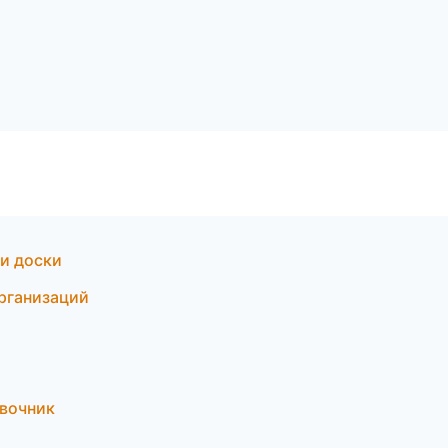
 и доски
организаций
авочник