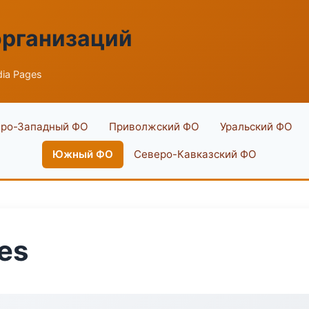
организаций
ia Pages
ро-Западный ФО
Приволжский ФО
Уральский ФО
Южный ФО
Северо-Кавказский ФО
es