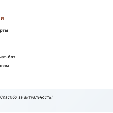
ми
арты
чат-бот
онам
 Спасибо за актуальность!