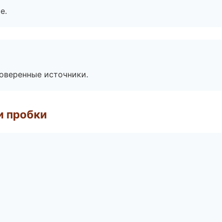
е.
роверенные источники.
и пробки