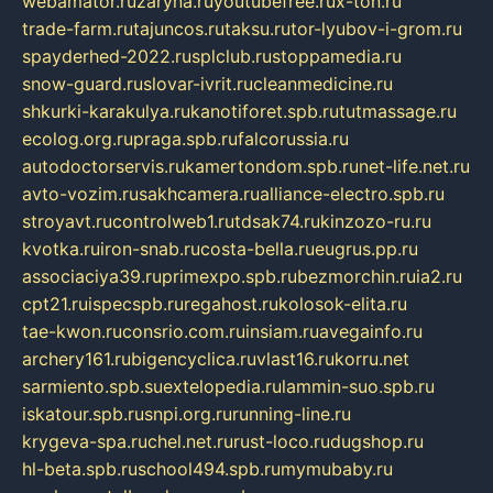
webamator.ru
zaryna.ru
youtubefree.ru
x-ton.ru
trade-farm.ru
tajuncos.ru
taksu.ru
tor-lyubov-i-grom.ru
spayderhed-2022.ru
splclub.ru
stoppamedia.ru
snow-guard.ru
slovar-ivrit.ru
cleanmedicine.ru
shkurki-karakulya.ru
kanotiforet.spb.ru
tutmassage.ru
ecolog.org.ru
praga.spb.ru
falcorussia.ru
autodoctorservis.ru
kamertondom.spb.ru
net-life.net.ru
avto-vozim.ru
sakhcamera.ru
alliance-electro.spb.ru
stroyavt.ru
controlweb1.ru
tdsak74.ru
kinzozo-ru.ru
kvotka.ru
iron-snab.ru
costa-bella.ru
eugrus.pp.ru
associaciya39.ru
primexpo.spb.ru
bezmorchin.ru
ia2.ru
cpt21.ru
ispecspb.ru
regahost.ru
kolosok-elita.ru
tae-kwon.ru
consrio.com.ru
insiam.ru
avegainfo.ru
archery161.ru
bigencyclica.ru
vlast16.ru
korru.net
sarmiento.spb.su
extelopedia.ru
lammin-suo.spb.ru
iskatour.spb.ru
snpi.org.ru
running-line.ru
krygeva-spa.ru
chel.net.ru
rust-loco.ru
dugshop.ru
hl-beta.spb.ru
school494.spb.ru
mymubaby.ru