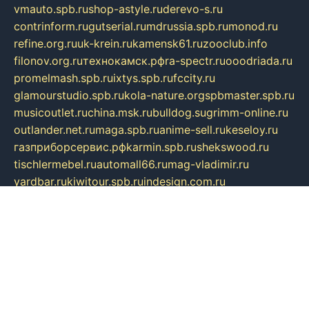
vmauto.spb.ru
shop-astyle.ru
derevo-s.ru
contrinform.ru
gutserial.ru
mdrussia.spb.ru
monod.ru
refine.org.ru
uk-krein.ru
kamensk61.ru
zooclub.info
filonov.org.ru
технокамск.рф
ra-spectr.ru
ooodriada.ru
promelmash.spb.ru
ixtys.spb.ru
fccity.ru
glamourstudio.spb.ru
kola-nature.org
spbmaster.spb.ru
musicoutlet.ru
china.msk.ru
bulldog.su
grimm-online.ru
outlander.net.ru
maga.spb.ru
anime-sell.ru
keseloy.ru
газприборсервис.рф
karmin.spb.ru
shekswood.ru
tischlermebel.ru
automall66.ru
mag-vladimir.ru
yardbar.ru
kiwitour.spb.ru
indesign.com.ru
freestylemebel.ru
bany-samara.ru
rsei.ru
naidisvoyput.ru
mgsn-invest.ru
ipkamerasannce.ru
alicante-house.ru
ibelka74.ru
cozyhouse.info
vlkargalev-studio.ru
700mb.ru
figura-ufa.ru
alina-live.ru
belarusiannews.ru
womenknow.ru
dos-vniimk.ru
sega.net.ru
dv.net.ru
phenomenonsofhistory.com
telesputnik.net.ru
wall.pp.ru
pylesosroidmi.ru