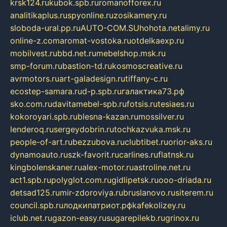
krsk124.ru
kubok.spb.ru
romanofforex.ru
analitikaplus.ru
spyonline.ru
zosikamery.ru
sloboda-ural.pp.ru
AUTO-COM.SU
hohota.net
alimy.ru
online-z.com
aromat-vostoka.ru
otdelkaexp.ru
mobilvest.ru
bbd.net.ru
mebelshop.msk.ru
smp-forum.ru
bastion-td.ru
kosmoscreative.ru
avrmotors.ru
art-galadesign.ru
tiffany-c.ru
ecostep-samara.ru
d-p.spb.ru
галактика73.рф
sko.com.ru
davitamebel-spb.ru
fotsis.ru
tesiaes.ru
kokoroyari.spb.ru
blesna-kazan.ru
mossilver.ru
lenderoq.ru
sergeydobrin.ru
tochkazvuka.msk.ru
people-of-art.ru
bezzubova.ru
clubtibet.ru
orior-aks.ru
dynamoauto.ru
szk-favorit.ru
carlines.ru
flatnsk.ru
kingbolenskaner.ru
alex-motor.ru
astroline.net.ru
act1.spb.ru
polyglot.com.ru
gidlipetsk.ru
ooo-driada.ru
detsad125.ru
mir-zdoroviya.ru
bruslanovo.ru
siterem.ru
council.spb.ru
лодкипатриот.рф
kafekolizey.ru
iclub.net.ru
gazon-easy.ru
sugarepilekb.ru
grinox.ru