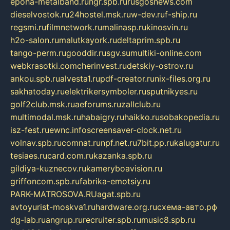
epoha-metalband.ru
ngr.spb.ru
rusgosnews.com
dieselvostok.ru
24hostel.msk.ru
w-dev.ru
f-ship.ru
regsmi.ru
filmnetwork.ru
malinasp.ru
kinosvin.ru
h2o-salon.ru
malutkayork.ru
deltaprim.spb.ru
tango-perm.ru
gooddir.ru
sgv.su
multiki-online.com
webkrasotki.com
cherinvest.ru
detskiy-ostrov.ru
ankou.spb.ru
alvesta1.ru
pdf-creator.ru
nix-files.org.ru
sakhatoday.ru
elektrikersymboler.ru
sputnikyes.ru
golf2club.msk.ru
aeforums.ru
zallclub.ru
multimodal.msk.ru
habaigry.ru
haikko.ru
sobakopedia.ru
isz-fest.ru
ewnc.info
screensaver-clock.net.ru
volnav.spb.ru
comnat.ru
npf.net.ru
7bit.pp.ru
kalugatur.ru
tesiaes.ru
card.com.ru
kazanka.spb.ru
gildiya-kuznecov.ru
kameryboavision.ru
griffoncom.spb.ru
fabrika-emotsiy.ru
PARK-MATROSOVA.RU
agat.spb.ru
avtoyurist-moskva1.ru
hardware.org.ru
схема-авто.рф
dg-lab.ru
angrup.ru
recruiter.spb.ru
music8.spb.ru