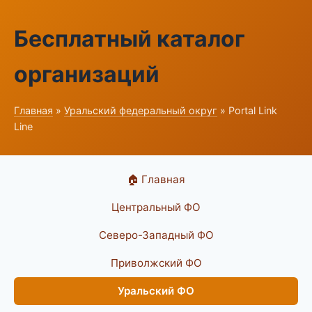
Бесплатный каталог
организаций
Главная
»
Уральский федеральный округ
» Portal Link
Line
🏠 Главная
Центральный ФО
Северо-Западный ФО
Приволжский ФО
Уральский ФО