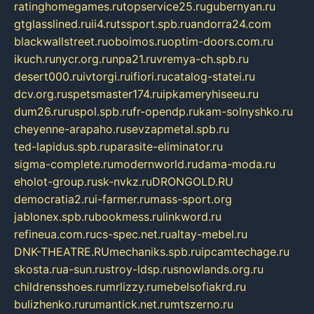
ratinghomegames.ru
topservice25.ru
gubernyan.ru
gtglasslined.ru
ii4.ru
tssport.spb.ru
andorra24.com
blackwallstreet.ru
oboimos.ru
optim-doors.com.ru
ikuch.ru
nycr.org.ru
npa21.ru
vremya-ch.spb.ru
desert000.ru
ivtorgi.ru
ifiori.ru
catalog-statei.ru
dcv.org.ru
spetsmaster174.ru
ipkameryhiseeu.ru
dum26.ru
ruspol.spb.ru
fr-opendp.ru
kam-solnyshko.ru
cheyenne-arapaho.ru
sevzapmetal.spb.ru
ted-lapidus.spb.ru
parasite-eliminator.ru
sigma-complete.ru
modernworld.ru
dama-moda.ru
eholot-group.ru
sk-nvkz.ru
DRONGOLD.RU
democratia2.ru
i-farmer.ru
mass-sport.org
jablonex.spb.ru
bookmess.ru
linkword.ru
refineua.com.ru
cs-spec.net.ru
altay-mebel.ru
DNK-THEATRE.RU
mechaniks.spb.ru
ipcamtechage.ru
skosta.ru
a-sun.ru
stroy-ldsp.ru
snowlands.org.ru
childrensshoes.ru
mrlizzy.ru
mebelsofiakrd.ru
bulizhenko.ru
rumantick.net.ru
mtszerno.ru