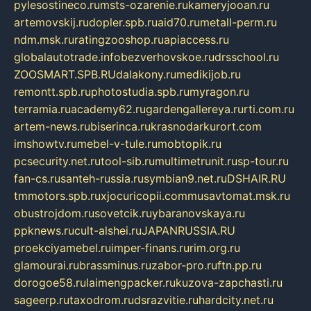
pylesostineco.ru
msts-ozarenie.ru
kameryjooan.ru
artemovskij.ru
dopler.spb.ru
aid70.ru
metall-perm.ru
ndm.msk.ru
ratingzooshop.ru
apiaccess.ru
globalautotrade.info
bezverhovskoe.ru
drsschool.ru
ZOOSMART.SPB.RU
dalakony.ru
medikijob.ru
remontt.spb.ru
photostudia.spb.ru
myragon.ru
terramia.ru
academy62.ru
gardengallereya.ru
rti.com.ru
artem-news.ru
biserinca.ru
krasnodarkurort.com
imshowtv.ru
mebel-v-tule.ru
mobtopik.ru
pcsecurity.net.ru
tool-sib.ru
multimetrunit.ru
sp-tour.ru
fan-cs.ru
santeh-russia.ru
symbian9.net.ru
DSHAIR.RU
tmmotors.spb.ru
xjocuricopii.com
musavtomat.msk.ru
obustrojdom.ru
sovetcik.ru
ybaranovskaya.ru
ppknews.ru
cult-alshei.ru
JAPANRUSSIA.RU
proekciyamebel.ru
imper-finans.ru
rim.org.ru
glamourai.ru
brassminus.ru
zabor-pro.ru
ftn.pp.ru
dorogoe58.ru
laimengpacker.ru
kuzova-zapchasti.ru
sageerp.ru
taxodrom.ru
dsrazvitie.ru
hardcity.net.ru