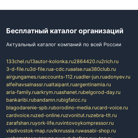
Бесплатный каталог организаций
Актуальный каталог компаний по всей России
133chel.ru
13autor-kolonka.ru
2864420.ru
2rich.ru
3-d-file.ru
3d-file.ru
a-cdc.ru
aalse.ru
a380club.ru
airgungames.ru
accounts-112.ru
adler-jun.ru
adonyev.ru
alfeihavsalnassr.ru
altaipant.ru
argentinamia.ru
aria-family.ru
arkrym.ru
ashanet.ru
belgorod-day.ru
bankaribi.ru
bandamn.ru
bigfatcc.ru
blagodarenie-spb.ru
borodino-media.ru
card-voice.ru
cardvoice.ru
zed-online.ru
zvonitut.ru
zebra-tlt.ru
zarafshan.ru
york-life.ru
vintovoykompressor.ru
vladivostok-map.ru
vlknrussia.ru
wasabi-shop.ru