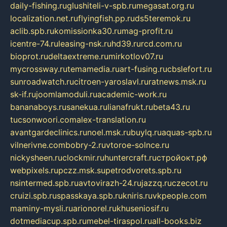
daily-fishing.ru
glushiteli-v-spb.ru
megasat.org.ru
localization.net.ru
flyingfish.pp.ru
ds5teremok.ru
aclib.spb.ru
komissionka30.ru
mag-profit.ru
icentre-74.ru
leasing-nsk.ru
hd39.ru
rcd.com.ru
bioprot.ru
deltaextreme.ru
mirkotlov07.ru
mycrossway.ru
temamedia.ru
art-fusing.ru
cbslefort.ru
sunroadwatch.ru
citroen-yaroslavl.ru
ratnews.msk.ru
sk-if.ru
joomlamoduli.ru
academic-work.ru
bananaboys.ru
sanekua.ru
lianafrukt.ru
beta43.ru
tucsonwoori.com
alex-translation.ru
avantgardeclinics.ru
noel.msk.ru
buylq.ru
aquas-spb.ru
vilnerivne.com
bobry-2.ru
vtoroe-solnce.ru
nickysheen.ru
clockmir.ru
huntercraft.ru
стройокт.рф
webpixels.ru
pczz.msk.su
petrodvorets.spb.ru
nsintermed.spb.ru
avtovirazh-24.ru
jazzq.ru
czecot.ru
cruizi.spb.ru
spasskaya.spb.ru
kniris.ru
vkpeople.com
maminy-mysli.ru
arionorel.ru
khuseniosif.ru
dotmediacup.spb.ru
mebel-tiraspol.ru
all-books.biz