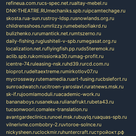
refineua.com.ru
cs-spec.net.ru
altay-mebel.ru
DNK-THEATRE.RU
mechaniks.spb.ru
ipcamtechage.ru
skosta.ru
a-sun.ru
stroy-ldsp.ru
snowlands.org.ru
childrensshoes.ru
mrlizzy.ru
mebelsofiakrd.ru
bulizhenko.ru
rumantick.net.ru
mtszerno.ru
daily-fishing.ru
glushiteli-v-spb.ru
megasat.org.ru
localization.net.ru
flyingfish.pp.ru
ds5teremok.ru
aclib.spb.ru
komissionka30.ru
mag-profit.ru
icentre-74.ru
leasing-nsk.ru
hd39.ru
rcd.com.ru
bioprot.ru
deltaextreme.ru
mirkotlov07.ru
mycrossway.ru
temamedia.ru
art-fusing.ru
cbslefort.ru
sunroadwatch.ru
citroen-yaroslavl.ru
ratnews.msk.ru
sk-if.ru
joomlamoduli.ru
academic-work.ru
bananaboys.ru
sanekua.ru
lianafrukt.ru
beta43.ru
tucsonwoori.com
alex-translation.ru
avantgardeclinics.ru
noel.msk.ru
buylq.ru
aquas-spb.ru
vilnerivne.com
bobry-2.ru
vtoroe-solnce.ru
nickysheen.ru
clockmir.ru
huntercraft.ru
стройокт.рф