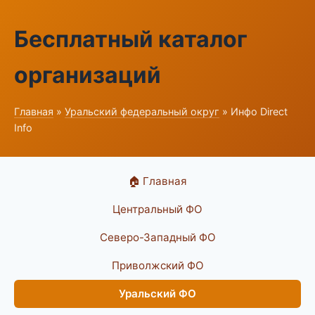
Бесплатный каталог
организаций
Главная
»
Уральский федеральный округ
» Инфо Direct
Info
🏠 Главная
Центральный ФО
Северо-Западный ФО
Приволжский ФО
Уральский ФО