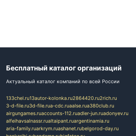
Бесплатный каталог организаций
Актуальный каталог компаний по всей России
133chel.ru
13autor-kolonka.ru
2864420.ru
2rich.ru
3-d-file.ru
3d-file.ru
a-cdc.ru
aalse.ru
a380club.ru
airgungames.ru
accounts-112.ru
adler-jun.ru
adonyev.ru
alfeihavsalnassr.ru
altaipant.ru
argentinamia.ru
aria-family.ru
arkrym.ru
ashanet.ru
belgorod-day.ru