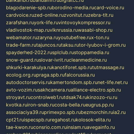
bankaribi.ru
bandamn.ru
bigfatcc.ru
blagodarenie-spb.ru
borodino-media.ru
card-voice.ru
cardvoice.ru
zed-online.ru
zvonitut.ru
zebra-tlt.ru
zarafshan.ru
york-life.ru
vintovoykompressor.ru
vladivostok-map.ru
vlknrussia.ru
wasabi-shop.ru
webamator.ru
zaryna.ru
youtubefree.ru
x-ton.ru
trade-farm.ru
tajuncos.ru
taksu.ru
tor-lyubov-i-grom.ru
spayderhed-2022.ru
splclub.ru
stoppamedia.ru
snow-guard.ru
slovar-ivrit.ru
cleanmedicine.ru
shkurki-karakulya.ru
kanotiforet.spb.ru
tutmassage.ru
ecolog.org.ru
praga.spb.ru
falcorussia.ru
autodoctorservis.ru
kamertondom.spb.ru
net-life.net.ru
avto-vozim.ru
sakhcamera.ru
alliance-electro.spb.ru
stroyavt.ru
controlweb1.ru
tdsak74.ru
kinzozo-ru.ru
kvotka.ru
iron-snab.ru
costa-bella.ru
eugrus.pp.ru
associaciya39.ru
primexpo.spb.ru
bezmorchin.ru
ia2.ru
cpt21.ru
ispecspb.ru
regahost.ru
kolosok-elita.ru
tae-kwon.ru
consrio.com.ru
insiam.ru
avegainfo.ru