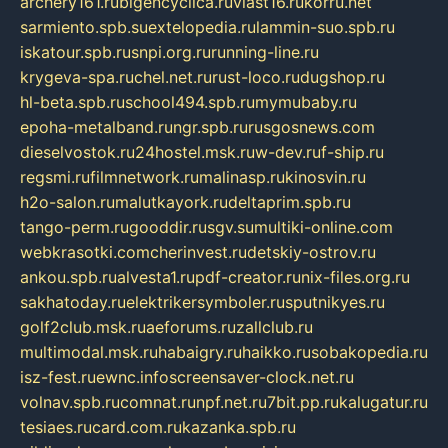
archery161.ru
bigencyclica.ru
vlast16.ru
korru.net
sarmiento.spb.su
extelopedia.ru
lammin-suo.spb.ru
iskatour.spb.ru
snpi.org.ru
running-line.ru
krygeva-spa.ru
chel.net.ru
rust-loco.ru
dugshop.ru
hl-beta.spb.ru
school494.spb.ru
mymubaby.ru
epoha-metalband.ru
ngr.spb.ru
rusgosnews.com
dieselvostok.ru
24hostel.msk.ru
w-dev.ru
f-ship.ru
regsmi.ru
filmnetwork.ru
malinasp.ru
kinosvin.ru
h2o-salon.ru
malutkayork.ru
deltaprim.spb.ru
tango-perm.ru
gooddir.ru
sgv.su
multiki-online.com
webkrasotki.com
cherinvest.ru
detskiy-ostrov.ru
ankou.spb.ru
alvesta1.ru
pdf-creator.ru
nix-files.org.ru
sakhatoday.ru
elektrikersymboler.ru
sputnikyes.ru
golf2club.msk.ru
aeforums.ru
zallclub.ru
multimodal.msk.ru
habaigry.ru
haikko.ru
sobakopedia.ru
isz-fest.ru
ewnc.info
screensaver-clock.net.ru
volnav.spb.ru
comnat.ru
npf.net.ru
7bit.pp.ru
kalugatur.ru
tesiaes.ru
card.com.ru
kazanka.spb.ru