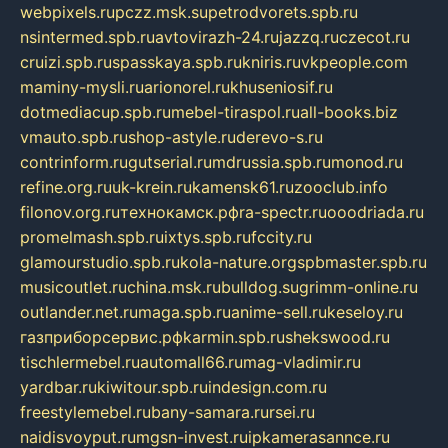
webpixels.ru
pczz.msk.su
petrodvorets.spb.ru
nsintermed.spb.ru
avtovirazh-24.ru
jazzq.ru
czecot.ru
cruizi.spb.ru
spasskaya.spb.ru
kniris.ru
vkpeople.com
maminy-mysli.ru
arionorel.ru
khuseniosif.ru
dotmediacup.spb.ru
mebel-tiraspol.ru
all-books.biz
vmauto.spb.ru
shop-astyle.ru
derevo-s.ru
contrinform.ru
gutserial.ru
mdrussia.spb.ru
monod.ru
refine.org.ru
uk-krein.ru
kamensk61.ru
zooclub.info
filonov.org.ru
технокамск.рф
ra-spectr.ru
ooodriada.ru
promelmash.spb.ru
ixtys.spb.ru
fccity.ru
glamourstudio.spb.ru
kola-nature.org
spbmaster.spb.ru
musicoutlet.ru
china.msk.ru
bulldog.su
grimm-online.ru
outlander.net.ru
maga.spb.ru
anime-sell.ru
keseloy.ru
газприборсервис.рф
karmin.spb.ru
shekswood.ru
tischlermebel.ru
automall66.ru
mag-vladimir.ru
yardbar.ru
kiwitour.spb.ru
indesign.com.ru
freestylemebel.ru
bany-samara.ru
rsei.ru
naidisvoyput.ru
mgsn-invest.ru
ipkamerasannce.ru