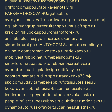
gildiya-kuznecov.ru
kameryboavision.ru
griffoncom.spb.ru
fabrika-emotsiy.ru
PARK-MATROSOVA.RU
agat.spb.ru
avtoyurist-moskva1.ru
hardware.org.ru
схема-авто.рф
dg-lab.ru
angrup.ru
recruiter.spb.ru
music8.spb.ru
krsk124.ru
kubok.spb.ru
romanofforex.ru
analitikaplus.ru
spyonline.ru
zosikamery.ru
sloboda-ural.pp.ru
AUTO-COM.SU
hohota.net
alimy.ru
online-z.com
aromat-vostoka.ru
otdelkaexp.ru
mobilvest.ru
bbd.net.ru
mebelshop.msk.ru
smp-forum.ru
bastion-td.ru
kosmoscreative.ru
avrmotors.ru
art-galadesign.ru
tiffany-c.ru
ecostep-samara.ru
d-p.spb.ru
галактика73.рф
sko.com.ru
davitamebel-spb.ru
fotsis.ru
tesiaes.ru
kokoroyari.spb.ru
blesna-kazan.ru
mossilver.ru
lenderoq.ru
sergeydobrin.ru
tochkazvuka.msk.ru
people-of-art.ru
bezzubova.ru
clubtibet.ru
orior-aks.ru
dynamoauto.ru
szk-favorit.ru
carlines.ru
flatnsk.ru