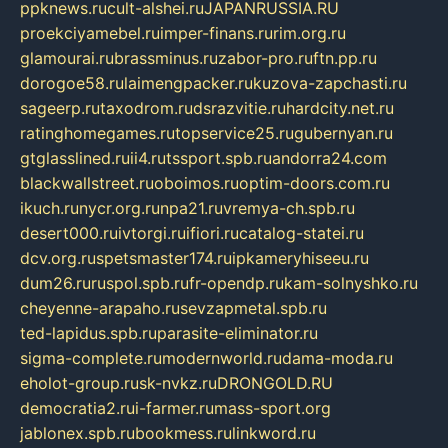
ppknews.ru
cult-alshei.ru
JAPANRUSSIA.RU
proekciyamebel.ru
imper-finans.ru
rim.org.ru
glamourai.ru
brassminus.ru
zabor-pro.ru
ftn.pp.ru
dorogoe58.ru
laimengpacker.ru
kuzova-zapchasti.ru
sageerp.ru
taxodrom.ru
dsrazvitie.ru
hardcity.net.ru
ratinghomegames.ru
topservice25.ru
gubernyan.ru
gtglasslined.ru
ii4.ru
tssport.spb.ru
andorra24.com
blackwallstreet.ru
oboimos.ru
optim-doors.com.ru
ikuch.ru
nycr.org.ru
npa21.ru
vremya-ch.spb.ru
desert000.ru
ivtorgi.ru
ifiori.ru
catalog-statei.ru
dcv.org.ru
spetsmaster174.ru
ipkameryhiseeu.ru
dum26.ru
ruspol.spb.ru
fr-opendp.ru
kam-solnyshko.ru
cheyenne-arapaho.ru
sevzapmetal.spb.ru
ted-lapidus.spb.ru
parasite-eliminator.ru
sigma-complete.ru
modernworld.ru
dama-moda.ru
eholot-group.ru
sk-nvkz.ru
DRONGOLD.RU
democratia2.ru
i-farmer.ru
mass-sport.org
jablonex.spb.ru
bookmess.ru
linkword.ru