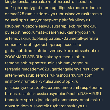
kingbolenskaner.ru
alex-motor.ru
astroline.net.ru
act1.spb.ru
polyglot.com.ru
gidlipetsk.ru
ooo-driada.ru
detsad125.ru
mir-zdoroviya.ru
bruslanovo.ru
siterem.ru
council.spb.ru
лодкипатриот.рф
kafekolizey.ru
iclub.net.ru
gazon-easy.ru
sugarepilekb.ru
grinox.ru
pylesostineco.ru
msts-ozarenie.ru
kameryjooan.ru
artemovskij.ru
dopler.spb.ru
aid70.ru
metall-perm.ru
ndm.msk.ru
ratingzooshop.ru
apiaccess.ru
globalautotrade.info
bezverhovskoe.ru
drsschool.ru
ZOOSMART.SPB.RU
dalakony.ru
medikijob.ru
remontt.spb.ru
photostudia.spb.ru
myragon.ru
terramia.ru
academy62.ru
gardengallereya.ru
rti.com.ru
artem-news.ru
biserinca.ru
krasnodarkurort.com
imshowtv.ru
mebel-v-tule.ru
mobtopik.ru
pcsecurity.net.ru
tool-sib.ru
multimetrunit.ru
sp-tour.ru
fan-cs.ru
santeh-russia.ru
symbian9.net.ru
DSHAIR.RU
tmmotors.spb.ru
xjocuricopii.com
musavtomat.msk.ru
obustrojdom.ru
sovetcik.ru
ybaranovskaya.ru