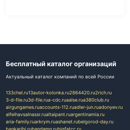
Бесплатный каталог организаций
Актуальный каталог компаний по всей России
133chel.ru
13autor-kolonka.ru
2864420.ru
2rich.ru
3-d-file.ru
3d-file.ru
a-cdc.ru
aalse.ru
a380club.ru
airgungames.ru
accounts-112.ru
adler-jun.ru
adonyev.ru
alfeihavsalnassr.ru
altaipant.ru
argentinamia.ru
aria-family.ru
arkrym.ru
ashanet.ru
belgorod-day.ru
bankaribi.ru
bandamn.ru
bigfatcc.ru