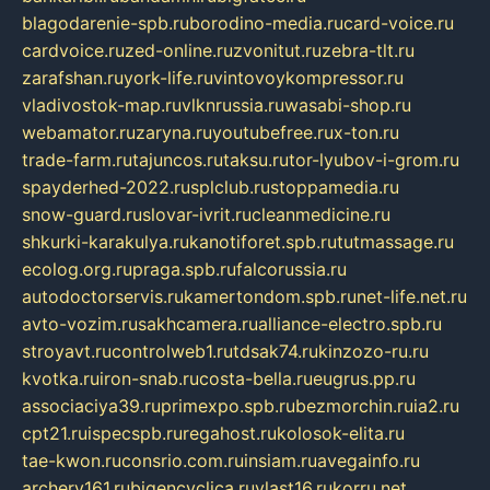
blagodarenie-spb.ru
borodino-media.ru
card-voice.ru
cardvoice.ru
zed-online.ru
zvonitut.ru
zebra-tlt.ru
zarafshan.ru
york-life.ru
vintovoykompressor.ru
vladivostok-map.ru
vlknrussia.ru
wasabi-shop.ru
webamator.ru
zaryna.ru
youtubefree.ru
x-ton.ru
trade-farm.ru
tajuncos.ru
taksu.ru
tor-lyubov-i-grom.ru
spayderhed-2022.ru
splclub.ru
stoppamedia.ru
snow-guard.ru
slovar-ivrit.ru
cleanmedicine.ru
shkurki-karakulya.ru
kanotiforet.spb.ru
tutmassage.ru
ecolog.org.ru
praga.spb.ru
falcorussia.ru
autodoctorservis.ru
kamertondom.spb.ru
net-life.net.ru
avto-vozim.ru
sakhcamera.ru
alliance-electro.spb.ru
stroyavt.ru
controlweb1.ru
tdsak74.ru
kinzozo-ru.ru
kvotka.ru
iron-snab.ru
costa-bella.ru
eugrus.pp.ru
associaciya39.ru
primexpo.spb.ru
bezmorchin.ru
ia2.ru
cpt21.ru
ispecspb.ru
regahost.ru
kolosok-elita.ru
tae-kwon.ru
consrio.com.ru
insiam.ru
avegainfo.ru
archery161.ru
bigencyclica.ru
vlast16.ru
korru.net