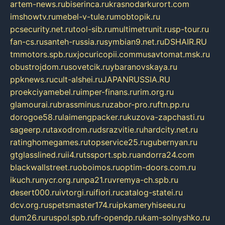
artem-news.ru
biserinca.ru
krasnodarkurort.com
imshowtv.ru
mebel-v-tule.ru
mobtopik.ru
pcsecurity.net.ru
tool-sib.ru
multimetrunit.ru
sp-tour.ru
fan-cs.ru
santeh-russia.ru
symbian9.net.ru
DSHAIR.RU
tmmotors.spb.ru
xjocuricopii.com
musavtomat.msk.ru
obustrojdom.ru
sovetcik.ru
ybaranovskaya.ru
ppknews.ru
cult-alshei.ru
JAPANRUSSIA.RU
proekciyamebel.ru
imper-finans.ru
rim.org.ru
glamourai.ru
brassminus.ru
zabor-pro.ru
ftn.pp.ru
dorogoe58.ru
laimengpacker.ru
kuzova-zapchasti.ru
sageerp.ru
taxodrom.ru
dsrazvitie.ru
hardcity.net.ru
ratinghomegames.ru
topservice25.ru
gubernyan.ru
gtglasslined.ru
ii4.ru
tssport.spb.ru
andorra24.com
blackwallstreet.ru
oboimos.ru
optim-doors.com.ru
ikuch.ru
nycr.org.ru
npa21.ru
vremya-ch.spb.ru
desert000.ru
ivtorgi.ru
ifiori.ru
catalog-statei.ru
dcv.org.ru
spetsmaster174.ru
ipkameryhiseeu.ru
dum26.ru
ruspol.spb.ru
fr-opendp.ru
kam-solnyshko.ru