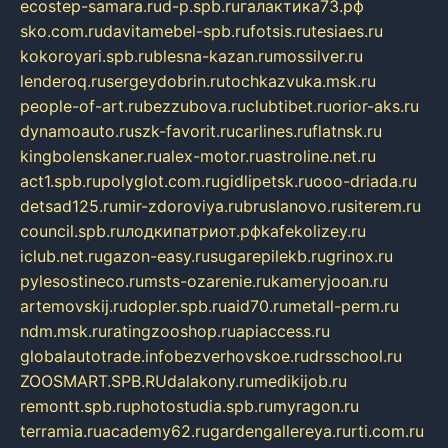
ecostep-samara.ru
d-p.spb.ru
галактика73.рф
sko.com.ru
davitamebel-spb.ru
fotsis.ru
tesiaes.ru
kokoroyari.spb.ru
blesna-kazan.ru
mossilver.ru
lenderoq.ru
sergeydobrin.ru
tochkazvuka.msk.ru
people-of-art.ru
bezzubova.ru
clubtibet.ru
orior-aks.ru
dynamoauto.ru
szk-favorit.ru
carlines.ru
flatnsk.ru
kingbolenskaner.ru
alex-motor.ru
astroline.net.ru
act1.spb.ru
polyglot.com.ru
gidlipetsk.ru
ooo-driada.ru
detsad125.ru
mir-zdoroviya.ru
bruslanovo.ru
siterem.ru
council.spb.ru
лодкипатриот.рф
kafekolizey.ru
iclub.net.ru
gazon-easy.ru
sugarepilekb.ru
grinox.ru
pylesostineco.ru
msts-ozarenie.ru
kameryjooan.ru
artemovskij.ru
dopler.spb.ru
aid70.ru
metall-perm.ru
ndm.msk.ru
ratingzooshop.ru
apiaccess.ru
globalautotrade.info
bezverhovskoe.ru
drsschool.ru
ZOOSMART.SPB.RU
dalakony.ru
medikijob.ru
remontt.spb.ru
photostudia.spb.ru
myragon.ru
terramia.ru
academy62.ru
gardengallereya.ru
rti.com.ru