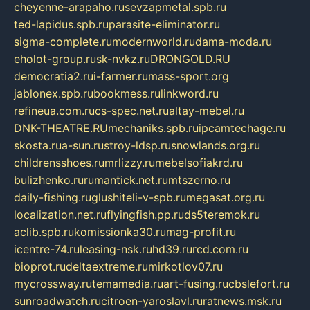
cheyenne-arapaho.ru
sevzapmetal.spb.ru
ted-lapidus.spb.ru
parasite-eliminator.ru
sigma-complete.ru
modernworld.ru
dama-moda.ru
eholot-group.ru
sk-nvkz.ru
DRONGOLD.RU
democratia2.ru
i-farmer.ru
mass-sport.org
jablonex.spb.ru
bookmess.ru
linkword.ru
refineua.com.ru
cs-spec.net.ru
altay-mebel.ru
DNK-THEATRE.RU
mechaniks.spb.ru
ipcamtechage.ru
skosta.ru
a-sun.ru
stroy-ldsp.ru
snowlands.org.ru
childrensshoes.ru
mrlizzy.ru
mebelsofiakrd.ru
bulizhenko.ru
rumantick.net.ru
mtszerno.ru
daily-fishing.ru
glushiteli-v-spb.ru
megasat.org.ru
localization.net.ru
flyingfish.pp.ru
ds5teremok.ru
aclib.spb.ru
komissionka30.ru
mag-profit.ru
icentre-74.ru
leasing-nsk.ru
hd39.ru
rcd.com.ru
bioprot.ru
deltaextreme.ru
mirkotlov07.ru
mycrossway.ru
temamedia.ru
art-fusing.ru
cbslefort.ru
sunroadwatch.ru
citroen-yaroslavl.ru
ratnews.msk.ru