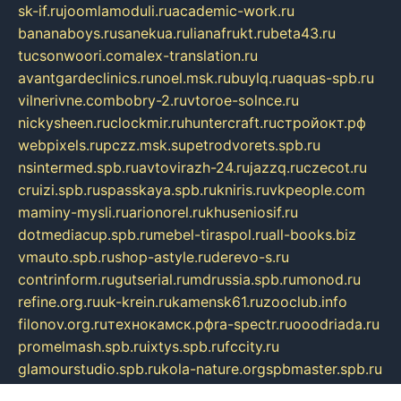
sk-if.ru
joomlamoduli.ru
academic-work.ru
bananaboys.ru
sanekua.ru
lianafrukt.ru
beta43.ru
tucsonwoori.com
alex-translation.ru
avantgardeclinics.ru
noel.msk.ru
buylq.ru
aquas-spb.ru
vilnerivne.com
bobry-2.ru
vtoroe-solnce.ru
nickysheen.ru
clockmir.ru
huntercraft.ru
стройокт.рф
webpixels.ru
pczz.msk.su
petrodvorets.spb.ru
nsintermed.spb.ru
avtovirazh-24.ru
jazzq.ru
czecot.ru
cruizi.spb.ru
spasskaya.spb.ru
kniris.ru
vkpeople.com
maminy-mysli.ru
arionorel.ru
khuseniosif.ru
dotmediacup.spb.ru
mebel-tiraspol.ru
all-books.biz
vmauto.spb.ru
shop-astyle.ru
derevo-s.ru
contrinform.ru
gutserial.ru
mdrussia.spb.ru
monod.ru
refine.org.ru
uk-krein.ru
kamensk61.ru
zooclub.info
filonov.org.ru
технокамск.рф
ra-spectr.ru
ooodriada.ru
promelmash.spb.ru
ixtys.spb.ru
fccity.ru
glamourstudio.spb.ru
kola-nature.org
spbmaster.spb.ru
musicoutlet.ru
china.msk.ru
bulldog.su
grimm-online.ru