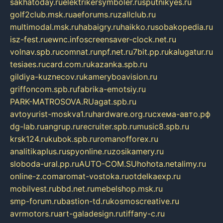
sakhatoday.ru
elektrikersymboler.ru
sputnikyes.ru
golf2club.msk.ru
aeforums.ru
zallclub.ru
multimodal.msk.ru
habaigry.ru
haikko.ru
sobakopedia.ru
isz-fest.ru
ewnc.info
screensaver-clock.net.ru
volnav.spb.ru
comnat.ru
npf.net.ru
7bit.pp.ru
kalugatur.ru
tesiaes.ru
card.com.ru
kazanka.spb.ru
gildiya-kuznecov.ru
kameryboavision.ru
griffoncom.spb.ru
fabrika-emotsiy.ru
PARK-MATROSOVA.RU
agat.spb.ru
avtoyurist-moskva1.ru
hardware.org.ru
схема-авто.рф
dg-lab.ru
angrup.ru
recruiter.spb.ru
music8.spb.ru
krsk124.ru
kubok.spb.ru
romanofforex.ru
analitikaplus.ru
spyonline.ru
zosikamery.ru
sloboda-ural.pp.ru
AUTO-COM.SU
hohota.net
alimy.ru
online-z.com
aromat-vostoka.ru
otdelkaexp.ru
mobilvest.ru
bbd.net.ru
mebelshop.msk.ru
smp-forum.ru
bastion-td.ru
kosmoscreative.ru
avrmotors.ru
art-galadesign.ru
tiffany-c.ru