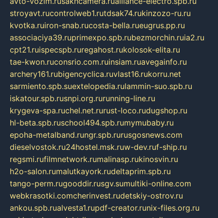
avto-vozim.ru
sakhcamera.ru
alliance-electro.spb.ru
stroyavt.ru
controlweb1.ru
tdsak74.ru
kinzozo-ru.ru
kvotka.ru
iron-snab.ru
costa-bella.ru
eugrus.pp.ru
associaciya39.ru
primexpo.spb.ru
bezmorchin.ru
ia2.ru
cpt21.ru
ispecspb.ru
regahost.ru
kolosok-elita.ru
tae-kwon.ru
consrio.com.ru
insiam.ru
avegainfo.ru
archery161.ru
bigencyclica.ru
vlast16.ru
korru.net
sarmiento.spb.su
extelopedia.ru
lammin-suo.spb.ru
iskatour.spb.ru
snpi.org.ru
running-line.ru
krygeva-spa.ru
chel.net.ru
rust-loco.ru
dugshop.ru
hl-beta.spb.ru
school494.spb.ru
mymubaby.ru
epoha-metalband.ru
ngr.spb.ru
rusgosnews.com
dieselvostok.ru
24hostel.msk.ru
w-dev.ru
f-ship.ru
regsmi.ru
filmnetwork.ru
malinasp.ru
kinosvin.ru
h2o-salon.ru
malutkayork.ru
deltaprim.spb.ru
tango-perm.ru
gooddir.ru
sgv.su
multiki-online.com
webkrasotki.com
cherinvest.ru
detskiy-ostrov.ru
ankou.spb.ru
alvesta1.ru
pdf-creator.ru
nix-files.org.ru