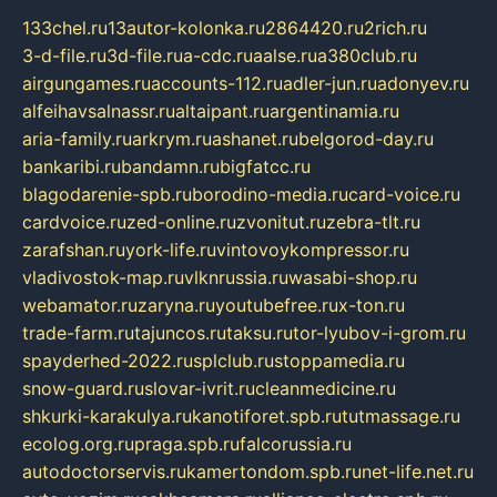
133chel.ru
13autor-kolonka.ru
2864420.ru
2rich.ru
3-d-file.ru
3d-file.ru
a-cdc.ru
aalse.ru
a380club.ru
airgungames.ru
accounts-112.ru
adler-jun.ru
adonyev.ru
alfeihavsalnassr.ru
altaipant.ru
argentinamia.ru
aria-family.ru
arkrym.ru
ashanet.ru
belgorod-day.ru
bankaribi.ru
bandamn.ru
bigfatcc.ru
blagodarenie-spb.ru
borodino-media.ru
card-voice.ru
cardvoice.ru
zed-online.ru
zvonitut.ru
zebra-tlt.ru
zarafshan.ru
york-life.ru
vintovoykompressor.ru
vladivostok-map.ru
vlknrussia.ru
wasabi-shop.ru
webamator.ru
zaryna.ru
youtubefree.ru
x-ton.ru
trade-farm.ru
tajuncos.ru
taksu.ru
tor-lyubov-i-grom.ru
spayderhed-2022.ru
splclub.ru
stoppamedia.ru
snow-guard.ru
slovar-ivrit.ru
cleanmedicine.ru
shkurki-karakulya.ru
kanotiforet.spb.ru
tutmassage.ru
ecolog.org.ru
praga.spb.ru
falcorussia.ru
autodoctorservis.ru
kamertondom.spb.ru
net-life.net.ru