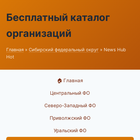
Бесплатный каталог
организаций
Главная
»
Сибирский федеральный округ
» News Hub
Hot
🏠 Главная
Центральный ФО
Северо-Западный ФО
Приволжский ФО
Уральский ФО