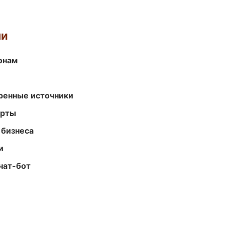
ми
онам
еренные источники
арты
 бизнеса
и
чат-бот