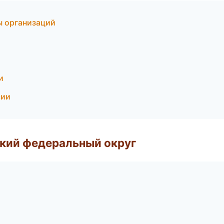
ы организаций
и
сии
ский федеральный округ