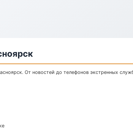
сноярск
асноярск. От новостей до телефонов экстренных служб
ке