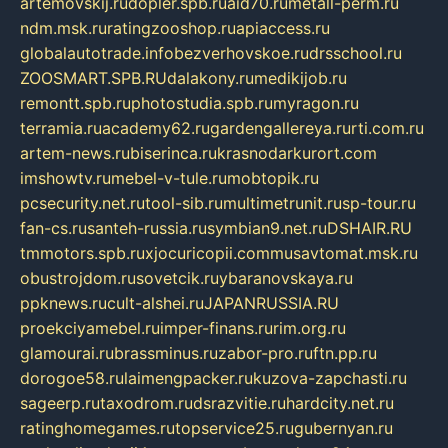
artemovskij.ru
dopler.spb.ru
aid70.ru
metall-perm.ru
ndm.msk.ru
ratingzooshop.ru
apiaccess.ru
globalautotrade.info
bezverhovskoe.ru
drsschool.ru
ZOOSMART.SPB.RU
dalakony.ru
medikijob.ru
remontt.spb.ru
photostudia.spb.ru
myragon.ru
terramia.ru
academy62.ru
gardengallereya.ru
rti.com.ru
artem-news.ru
biserinca.ru
krasnodarkurort.com
imshowtv.ru
mebel-v-tule.ru
mobtopik.ru
pcsecurity.net.ru
tool-sib.ru
multimetrunit.ru
sp-tour.ru
fan-cs.ru
santeh-russia.ru
symbian9.net.ru
DSHAIR.RU
tmmotors.spb.ru
xjocuricopii.com
musavtomat.msk.ru
obustrojdom.ru
sovetcik.ru
ybaranovskaya.ru
ppknews.ru
cult-alshei.ru
JAPANRUSSIA.RU
proekciyamebel.ru
imper-finans.ru
rim.org.ru
glamourai.ru
brassminus.ru
zabor-pro.ru
ftn.pp.ru
dorogoe58.ru
laimengpacker.ru
kuzova-zapchasti.ru
sageerp.ru
taxodrom.ru
dsrazvitie.ru
hardcity.net.ru
ratinghomegames.ru
topservice25.ru
gubernyan.ru