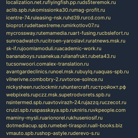
localization.net.ru
flyingfish.pp.ru
ds5teremok.ru
aclib.spb.ru
komissionka30.ru
mag-profit.ru
icentre-74.ru
leasing-nsk.ru
hd39.ru
rcd.com.ru
bioprot.ru
deltaextreme.ru
mirkotlov07.ru
mycrossway.ru
temamedia.ru
art-fusing.ru
cbslefort.ru
sunroadwatch.ru
citroen-yaroslavl.ru
ratnews.msk.ru
sk-if.ru
joomlamoduli.ru
academic-work.ru
bananaboys.ru
sanekua.ru
lianafrukt.ru
beta43.ru
tucsonwoori.com
alex-translation.ru
avantgardeclinics.ru
noel.msk.ru
buylq.ru
aquas-spb.ru
vilnerivne.com
bobry-2.ru
vtoroe-solnce.ru
nickysheen.ru
clockmir.ru
huntercraft.ru
стройокт.рф
webpixels.ru
pczz.msk.su
petrodvorets.spb.ru
nsintermed.spb.ru
avtovirazh-24.ru
jazzq.ru
czecot.ru
cruizi.spb.ru
spasskaya.spb.ru
kniris.ru
vkpeople.com
maminy-mysli.ru
arionorel.ru
khuseniosif.ru
dotmediacup.spb.ru
mebel-tiraspol.ru
all-books.biz
vmauto.spb.ru
shop-astyle.ru
derevo-s.ru