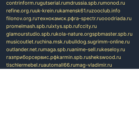
contrinform.ru
gutserial.ru
mdrussia.spb.ru
monod.ru
refine.org.ru
uk-krein.ru
kamensk61.ru
zooclub.info
filonov.org.ru
технокамск.рф
ra-spectr.ru
ooodriada.ru
promelmash.spb.ru
ixtys.spb.ru
fccity.ru
glamourstudio.spb.ru
kola-nature.org
spbmaster.spb.ru
musicoutlet.ru
china.msk.ru
bulldog.su
grimm-online.ru
outlander.net.ru
maga.spb.ru
anime-sell.ru
keseloy.ru
газприборсервис.рф
karmin.spb.ru
shekswood.ru
tischlermebel.ru
automall66.ru
mag-vladimir.ru
yardbar.ru
kiwitour.spb.ru
indesign.com.ru
freestylemebel.ru
bany-samara.ru
rsei.ru
naidisvoyput.ru
mgsn-invest.ru
ipkamerasannce.ru
alicante-house.ru
ibelka74.ru
cozyhouse.info
vlkargalev-studio.ru
700mb.ru
figura-ufa.ru
alina-live.ru
belarusiannews.ru
womenknow.ru
dos-vniimk.ru
sega.net.ru
dv.net.ru
phenomenonsofhistory.com
telesputnik.net.ru
wall.pp.ru
pylesosroidmi.ru
gtc-clan.ru
cligs.ru
bibikazap.ru
popova.org.ru