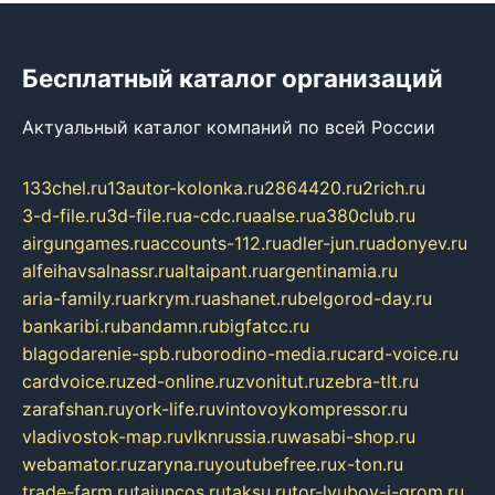
Бесплатный каталог организаций
Актуальный каталог компаний по всей России
133chel.ru
13autor-kolonka.ru
2864420.ru
2rich.ru
3-d-file.ru
3d-file.ru
a-cdc.ru
aalse.ru
a380club.ru
airgungames.ru
accounts-112.ru
adler-jun.ru
adonyev.ru
alfeihavsalnassr.ru
altaipant.ru
argentinamia.ru
aria-family.ru
arkrym.ru
ashanet.ru
belgorod-day.ru
bankaribi.ru
bandamn.ru
bigfatcc.ru
blagodarenie-spb.ru
borodino-media.ru
card-voice.ru
cardvoice.ru
zed-online.ru
zvonitut.ru
zebra-tlt.ru
zarafshan.ru
york-life.ru
vintovoykompressor.ru
vladivostok-map.ru
vlknrussia.ru
wasabi-shop.ru
webamator.ru
zaryna.ru
youtubefree.ru
x-ton.ru
trade-farm.ru
tajuncos.ru
taksu.ru
tor-lyubov-i-grom.ru