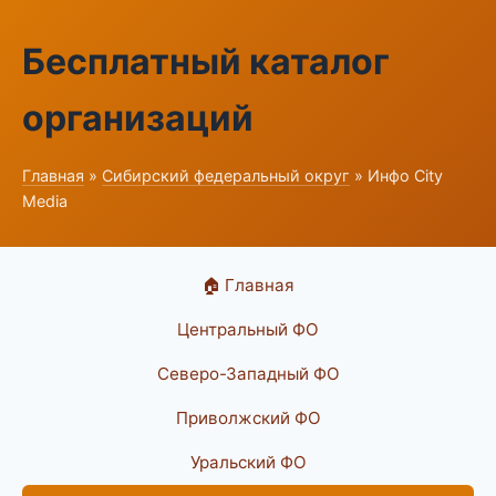
Бесплатный каталог
организаций
Главная
»
Сибирский федеральный округ
» Инфо City
Media
🏠 Главная
Центральный ФО
Северо-Западный ФО
Приволжский ФО
Уральский ФО