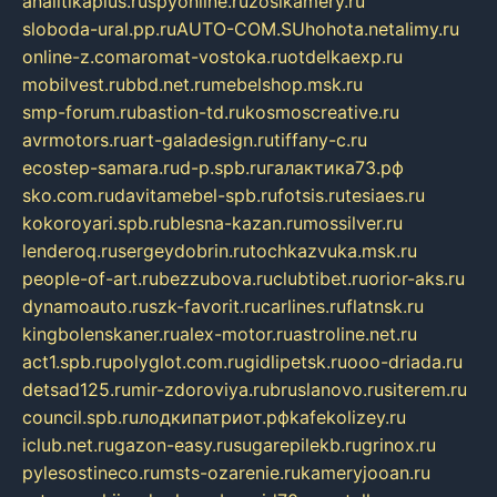
analitikaplus.ru
spyonline.ru
zosikamery.ru
sloboda-ural.pp.ru
AUTO-COM.SU
hohota.net
alimy.ru
online-z.com
aromat-vostoka.ru
otdelkaexp.ru
mobilvest.ru
bbd.net.ru
mebelshop.msk.ru
smp-forum.ru
bastion-td.ru
kosmoscreative.ru
avrmotors.ru
art-galadesign.ru
tiffany-c.ru
ecostep-samara.ru
d-p.spb.ru
галактика73.рф
sko.com.ru
davitamebel-spb.ru
fotsis.ru
tesiaes.ru
kokoroyari.spb.ru
blesna-kazan.ru
mossilver.ru
lenderoq.ru
sergeydobrin.ru
tochkazvuka.msk.ru
people-of-art.ru
bezzubova.ru
clubtibet.ru
orior-aks.ru
dynamoauto.ru
szk-favorit.ru
carlines.ru
flatnsk.ru
kingbolenskaner.ru
alex-motor.ru
astroline.net.ru
act1.spb.ru
polyglot.com.ru
gidlipetsk.ru
ooo-driada.ru
detsad125.ru
mir-zdoroviya.ru
bruslanovo.ru
siterem.ru
council.spb.ru
лодкипатриот.рф
kafekolizey.ru
iclub.net.ru
gazon-easy.ru
sugarepilekb.ru
grinox.ru
pylesostineco.ru
msts-ozarenie.ru
kameryjooan.ru