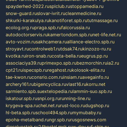
spayderhed-2022.ru
splclub.ru
stoppamedia.ru
snow-guard.ru
slovar-ivrit.ru
cleanmedicine.ru
shkurki-karakulya.ru
kanotiforet.spb.ru
tutmassage.ru
ecolog.org.ru
praga.spb.ru
falcorussia.ru
autodoctorservis.ru
kamertondom.spb.ru
net-life.net.ru
avto-vozim.ru
sakhcamera.ru
alliance-electro.spb.ru
stroyavt.ru
controlweb1.ru
tdsak74.ru
kinzozo-ru.ru
kvotka.ru
iron-snab.ru
costa-bella.ru
eugrus.pp.ru
associaciya39.ru
primexpo.spb.ru
bezmorchin.ru
ia2.ru
cpt21.ru
ispecspb.ru
regahost.ru
kolosok-elita.ru
tae-kwon.ru
consrio.com.ru
insiam.ru
avegainfo.ru
archery161.ru
bigencyclica.ru
vlast16.ru
korru.net
sarmiento.spb.su
extelopedia.ru
lammin-suo.spb.ru
iskatour.spb.ru
snpi.org.ru
running-line.ru
krygeva-spa.ru
chel.net.ru
rust-loco.ru
dugshop.ru
hl-beta.spb.ru
school494.spb.ru
mymubaby.ru
epoha-metalband.ru
ngr.spb.ru
rusgosnews.com
dieselvostok.ru
24hostel.msk.ru
w-dev.ru
f-ship.ru