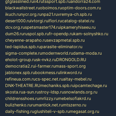
gtglasslined.ru
ii4.ru
tssport.spb.ru
andorra24.com
blackwallstreet.ru
oboimos.ru
optim-doors.com.ru
ikuch.ru
nycr.org.ru
npa21.ru
vremya-ch.spb.ru
desert000.ru
ivtorgi.ru
ifiori.ru
catalog-statei.ru
dcv.org.ru
spetsmaster174.ru
ipkameryhiseeu.ru
dum26.ru
ruspol.spb.ru
fr-opendp.ru
kam-solnyshko.ru
cheyenne-arapaho.ru
sevzapmetal.spb.ru
ted-lapidus.spb.ru
parasite-eliminator.ru
sigma-complete.ru
modernworld.ru
dama-moda.ru
eholot-group.ru
sk-nvkz.ru
DRONGOLD.RU
democratia2.ru
i-farmer.ru
mass-sport.org
jablonex.spb.ru
bookmess.ru
linkword.ru
refineua.com.ru
cs-spec.net.ru
altay-mebel.ru
DNK-THEATRE.RU
mechaniks.spb.ru
ipcamtechage.ru
skosta.ru
a-sun.ru
stroy-ldsp.ru
snowlands.org.ru
childrensshoes.ru
mrlizzy.ru
mebelsofiakrd.ru
bulizhenko.ru
rumantick.net.ru
mtszerno.ru
daily-fishing.ru
glushiteli-v-spb.ru
megasat.org.ru