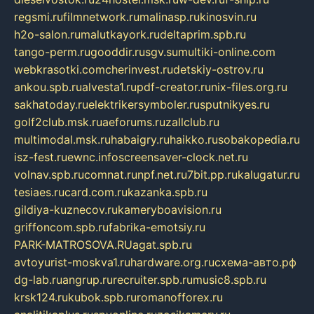
regsmi.ru
filmnetwork.ru
malinasp.ru
kinosvin.ru
h2o-salon.ru
malutkayork.ru
deltaprim.spb.ru
tango-perm.ru
gooddir.ru
sgv.su
multiki-online.com
webkrasotki.com
cherinvest.ru
detskiy-ostrov.ru
ankou.spb.ru
alvesta1.ru
pdf-creator.ru
nix-files.org.ru
sakhatoday.ru
elektrikersymboler.ru
sputnikyes.ru
golf2club.msk.ru
aeforums.ru
zallclub.ru
multimodal.msk.ru
habaigry.ru
haikko.ru
sobakopedia.ru
isz-fest.ru
ewnc.info
screensaver-clock.net.ru
volnav.spb.ru
comnat.ru
npf.net.ru
7bit.pp.ru
kalugatur.ru
tesiaes.ru
card.com.ru
kazanka.spb.ru
gildiya-kuznecov.ru
kameryboavision.ru
griffoncom.spb.ru
fabrika-emotsiy.ru
PARK-MATROSOVA.RU
agat.spb.ru
avtoyurist-moskva1.ru
hardware.org.ru
схема-авто.рф
dg-lab.ru
angrup.ru
recruiter.spb.ru
music8.spb.ru
krsk124.ru
kubok.spb.ru
romanofforex.ru