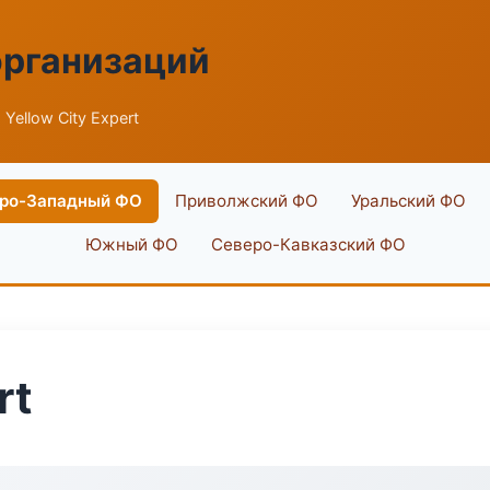
организаций
 Yellow City Expert
ро-Западный ФО
Приволжский ФО
Уральский ФО
Южный ФО
Северо-Кавказский ФО
rt