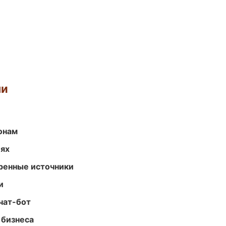
ми
онам
иях
еренные источники
и
чат-бот
 бизнеса