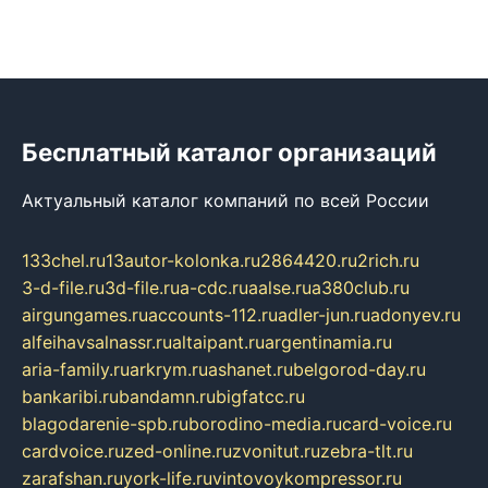
Бесплатный каталог организаций
Актуальный каталог компаний по всей России
133chel.ru
13autor-kolonka.ru
2864420.ru
2rich.ru
3-d-file.ru
3d-file.ru
a-cdc.ru
aalse.ru
a380club.ru
airgungames.ru
accounts-112.ru
adler-jun.ru
adonyev.ru
alfeihavsalnassr.ru
altaipant.ru
argentinamia.ru
aria-family.ru
arkrym.ru
ashanet.ru
belgorod-day.ru
bankaribi.ru
bandamn.ru
bigfatcc.ru
blagodarenie-spb.ru
borodino-media.ru
card-voice.ru
cardvoice.ru
zed-online.ru
zvonitut.ru
zebra-tlt.ru
zarafshan.ru
york-life.ru
vintovoykompressor.ru