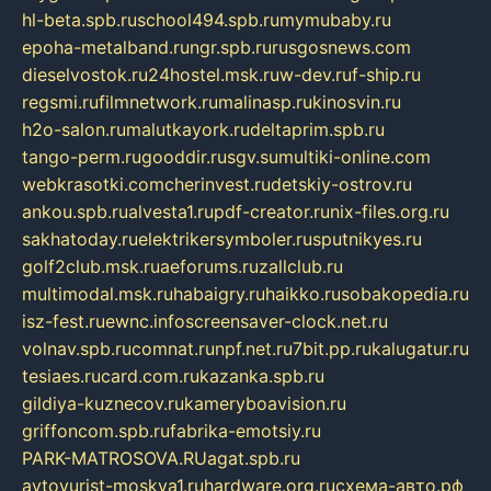
hl-beta.spb.ru
school494.spb.ru
mymubaby.ru
epoha-metalband.ru
ngr.spb.ru
rusgosnews.com
dieselvostok.ru
24hostel.msk.ru
w-dev.ru
f-ship.ru
regsmi.ru
filmnetwork.ru
malinasp.ru
kinosvin.ru
h2o-salon.ru
malutkayork.ru
deltaprim.spb.ru
tango-perm.ru
gooddir.ru
sgv.su
multiki-online.com
webkrasotki.com
cherinvest.ru
detskiy-ostrov.ru
ankou.spb.ru
alvesta1.ru
pdf-creator.ru
nix-files.org.ru
sakhatoday.ru
elektrikersymboler.ru
sputnikyes.ru
golf2club.msk.ru
aeforums.ru
zallclub.ru
multimodal.msk.ru
habaigry.ru
haikko.ru
sobakopedia.ru
isz-fest.ru
ewnc.info
screensaver-clock.net.ru
volnav.spb.ru
comnat.ru
npf.net.ru
7bit.pp.ru
kalugatur.ru
tesiaes.ru
card.com.ru
kazanka.spb.ru
gildiya-kuznecov.ru
kameryboavision.ru
griffoncom.spb.ru
fabrika-emotsiy.ru
PARK-MATROSOVA.RU
agat.spb.ru
avtoyurist-moskva1.ru
hardware.org.ru
схема-авто.рф