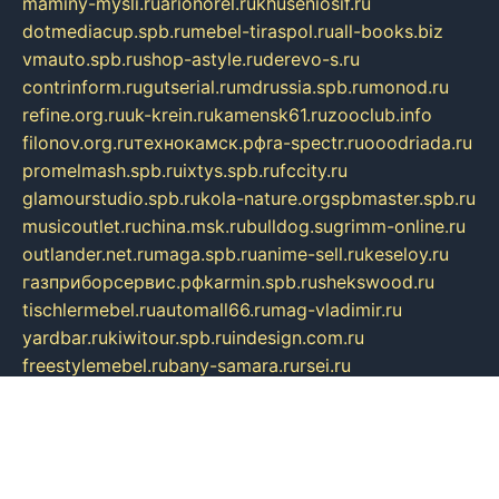
maminy-mysli.ru
arionorel.ru
khuseniosif.ru
dotmediacup.spb.ru
mebel-tiraspol.ru
all-books.biz
vmauto.spb.ru
shop-astyle.ru
derevo-s.ru
contrinform.ru
gutserial.ru
mdrussia.spb.ru
monod.ru
refine.org.ru
uk-krein.ru
kamensk61.ru
zooclub.info
filonov.org.ru
технокамск.рф
ra-spectr.ru
ooodriada.ru
promelmash.spb.ru
ixtys.spb.ru
fccity.ru
glamourstudio.spb.ru
kola-nature.org
spbmaster.spb.ru
musicoutlet.ru
china.msk.ru
bulldog.su
grimm-online.ru
outlander.net.ru
maga.spb.ru
anime-sell.ru
keseloy.ru
газприборсервис.рф
karmin.spb.ru
shekswood.ru
tischlermebel.ru
automall66.ru
mag-vladimir.ru
yardbar.ru
kiwitour.spb.ru
indesign.com.ru
freestylemebel.ru
bany-samara.ru
rsei.ru
naidisvoyput.ru
mgsn-invest.ru
ipkamerasannce.ru
alicante-house.ru
ibelka74.ru
cozyhouse.info
vlkargalev-studio.ru
700mb.ru
figura-ufa.ru
alina-live.ru
belarusiannews.ru
womenknow.ru
dos-vniimk.ru