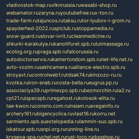
vladivostok-map.ru
vlknrussia.ru
wasabi-shop.ru
webamator.ru
zaryna.ru
youtubefree.ru
x-ton.ru
trade-farm.ru
tajuncos.ru
taksu.ru
tor-lyubov-i-grom.ru
spayderhed-2022.ru
splclub.ru
stoppamedia.ru
snow-guard.ru
slovar-ivrit.ru
cleanmedicine.ru
shkurki-karakulya.ru
kanotiforet.spb.ru
tutmassage.ru
ecolog.org.ru
praga.spb.ru
falcorussia.ru
autodoctorservis.ru
kamertondom.spb.ru
net-life.net.ru
avto-vozim.ru
sakhcamera.ru
alliance-electro.spb.ru
stroyavt.ru
controlweb1.ru
tdsak74.ru
kinzozo-ru.ru
kvotka.ru
iron-snab.ru
costa-bella.ru
eugrus.pp.ru
associaciya39.ru
primexpo.spb.ru
bezmorchin.ru
ia2.ru
cpt21.ru
ispecspb.ru
regahost.ru
kolosok-elita.ru
tae-kwon.ru
consrio.com.ru
insiam.ru
avegainfo.ru
archery161.ru
bigencyclica.ru
vlast16.ru
korru.net
sarmiento.spb.su
extelopedia.ru
lammin-suo.spb.ru
iskatour.spb.ru
snpi.org.ru
running-line.ru
krygeva-spa.ru
chel.net.ru
rust-loco.ru
dugshop.ru