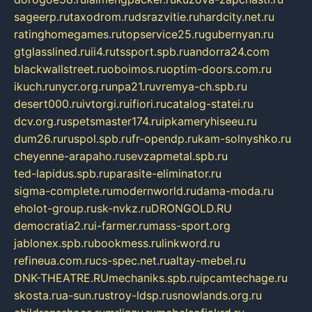
sageerp.ru
taxodrom.ru
dsrazvitie.ru
hardcity.net.ru
ratinghomegames.ru
topservice25.ru
gubernyan.ru
gtglasslined.ru
ii4.ru
tssport.spb.ru
andorra24.com
blackwallstreet.ru
oboimos.ru
optim-doors.com.ru
ikuch.ru
nycr.org.ru
npa21.ru
vremya-ch.spb.ru
desert000.ru
ivtorgi.ru
ifiori.ru
catalog-statei.ru
dcv.org.ru
spetsmaster174.ru
ipkameryhiseeu.ru
dum26.ru
ruspol.spb.ru
fr-opendp.ru
kam-solnyshko.ru
cheyenne-arapaho.ru
sevzapmetal.spb.ru
ted-lapidus.spb.ru
parasite-eliminator.ru
sigma-complete.ru
modernworld.ru
dama-moda.ru
eholot-group.ru
sk-nvkz.ru
DRONGOLD.RU
democratia2.ru
i-farmer.ru
mass-sport.org
jablonex.spb.ru
bookmess.ru
linkword.ru
refineua.com.ru
cs-spec.net.ru
altay-mebel.ru
DNK-THEATRE.RU
mechaniks.spb.ru
ipcamtechage.ru
skosta.ru
a-sun.ru
stroy-ldsp.ru
snowlands.org.ru