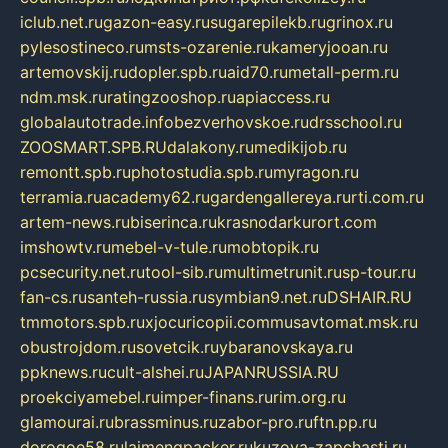
iclub.net.ru
gazon-easy.ru
sugarepilekb.ru
grinox.ru
pylesostineco.ru
msts-ozarenie.ru
kameryjooan.ru
artemovskij.ru
dopler.spb.ru
aid70.ru
metall-perm.ru
ndm.msk.ru
ratingzooshop.ru
apiaccess.ru
globalautotrade.info
bezverhovskoe.ru
drsschool.ru
ZOOSMART.SPB.RU
dalakony.ru
medikijob.ru
remontt.spb.ru
photostudia.spb.ru
myragon.ru
terramia.ru
academy62.ru
gardengallereya.ru
rti.com.ru
artem-news.ru
biserinca.ru
krasnodarkurort.com
imshowtv.ru
mebel-v-tule.ru
mobtopik.ru
pcsecurity.net.ru
tool-sib.ru
multimetrunit.ru
sp-tour.ru
fan-cs.ru
santeh-russia.ru
symbian9.net.ru
DSHAIR.RU
tmmotors.spb.ru
xjocuricopii.com
musavtomat.msk.ru
obustrojdom.ru
sovetcik.ru
ybaranovskaya.ru
ppknews.ru
cult-alshei.ru
JAPANRUSSIA.RU
proekciyamebel.ru
imper-finans.ru
rim.org.ru
glamourai.ru
brassminus.ru
zabor-pro.ru
ftn.pp.ru
dorogoe58.ru
laimengpacker.ru
kuzova-zapchasti.ru