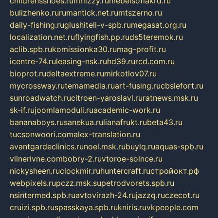
childrensshoes.ru
mrlizzy.ru
mebelsofiakrd.ru
bulizhenko.ru
rumantick.net.ru
mtszerno.ru
daily-fishing.ru
glushiteli-v-spb.ru
megasat.org.ru
localization.net.ru
flyingfish.pp.ru
ds5teremok.ru
aclib.spb.ru
komissionka30.ru
mag-profit.ru
icentre-74.ru
leasing-nsk.ru
hd39.ru
rcd.com.ru
bioprot.ru
deltaextreme.ru
mirkotlov07.ru
mycrossway.ru
temamedia.ru
art-fusing.ru
cbslefort.ru
sunroadwatch.ru
citroen-yaroslavl.ru
ratnews.msk.ru
sk-if.ru
joomlamoduli.ru
academic-work.ru
bananaboys.ru
sanekua.ru
lianafrukt.ru
beta43.ru
tucsonwoori.com
alex-translation.ru
avantgardeclinics.ru
noel.msk.ru
buylq.ru
aquas-spb.ru
vilnerivne.com
bobry-2.ru
vtoroe-solnce.ru
nickysheen.ru
clockmir.ru
huntercraft.ru
стройокт.рф
webpixels.ru
pczz.msk.su
petrodvorets.spb.ru
nsintermed.spb.ru
avtovirazh-24.ru
jazzq.ru
czecot.ru
cruizi.spb.ru
spasskaya.spb.ru
kniris.ru
vkpeople.com