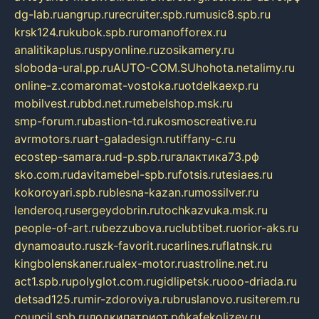
dg-lab.ru
angrup.ru
recruiter.spb.ru
music8.spb.ru
krsk124.ru
kubok.spb.ru
romanofforex.ru
analitikaplus.ru
spyonline.ru
zosikamery.ru
sloboda-ural.pp.ru
AUTO-COM.SU
hohota.net
alimy.ru
online-z.com
aromat-vostoka.ru
otdelkaexp.ru
mobilvest.ru
bbd.net.ru
mebelshop.msk.ru
smp-forum.ru
bastion-td.ru
kosmoscreative.ru
avrmotors.ru
art-galadesign.ru
tiffany-c.ru
ecostep-samara.ru
d-p.spb.ru
галактика73.рф
sko.com.ru
davitamebel-spb.ru
fotsis.ru
tesiaes.ru
kokoroyari.spb.ru
blesna-kazan.ru
mossilver.ru
lenderoq.ru
sergeydobrin.ru
tochkazvuka.msk.ru
people-of-art.ru
bezzubova.ru
clubtibet.ru
orior-aks.ru
dynamoauto.ru
szk-favorit.ru
carlines.ru
flatnsk.ru
kingbolenskaner.ru
alex-motor.ru
astroline.net.ru
act1.spb.ru
polyglot.com.ru
gidlipetsk.ru
ooo-driada.ru
detsad125.ru
mir-zdoroviya.ru
bruslanovo.ru
siterem.ru
council.spb.ru
лодкипатриот.рф
kafekolizey.ru