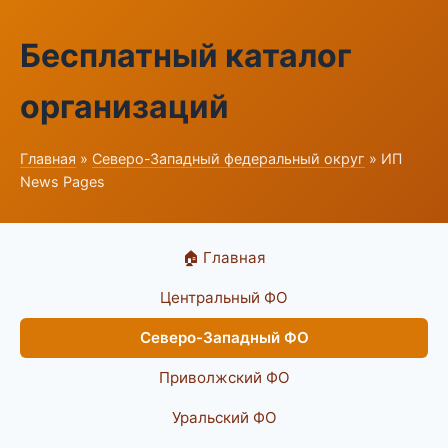
Бесплатный каталог
организаций
Главная
»
Северо-Западный федеральный округ
» ИП
News Pages
🏠 Главная
Центральный ФО
Северо-Западный ФО
Приволжский ФО
Уральский ФО