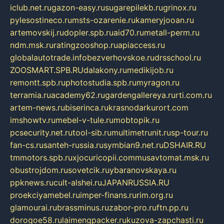
iclub.net.ru
gazon-easy.ru
sugarepilekb.ru
grinox.ru
pylesostineco.ru
msts-ozarenie.ru
kameryjooan.ru
artemovskij.ru
dopler.spb.ru
aid70.ru
metall-perm.ru
ndm.msk.ru
ratingzooshop.ru
apiaccess.ru
globalautotrade.info
bezverhovskoe.ru
drsschool.ru
ZOOSMART.SPB.RU
dalakony.ru
medikijob.ru
remontt.spb.ru
photostudia.spb.ru
myragon.ru
terramia.ru
academy62.ru
gardengallereya.ru
rti.com.ru
artem-news.ru
biserinca.ru
krasnodarkurort.com
imshowtv.ru
mebel-v-tule.ru
mobtopik.ru
pcsecurity.net.ru
tool-sib.ru
multimetrunit.ru
sp-tour.ru
fan-cs.ru
santeh-russia.ru
symbian9.net.ru
DSHAIR.RU
tmmotors.spb.ru
xjocuricopii.com
musavtomat.msk.ru
obustrojdom.ru
sovetcik.ru
ybaranovskaya.ru
ppknews.ru
cult-alshei.ru
JAPANRUSSIA.RU
proekciyamebel.ru
imper-finans.ru
rim.org.ru
glamourai.ru
brassminus.ru
zabor-pro.ru
ftn.pp.ru
dorogoe58.ru
laimengpacker.ru
kuzova-zapchasti.ru