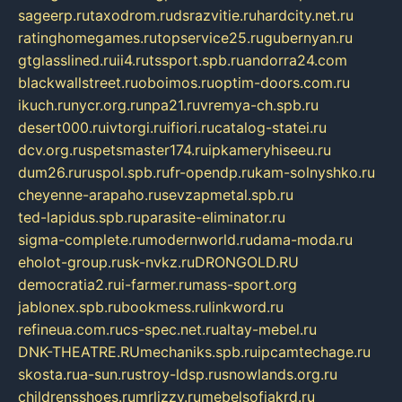
sageerp.ru
taxodrom.ru
dsrazvitie.ru
hardcity.net.ru
ratinghomegames.ru
topservice25.ru
gubernyan.ru
gtglasslined.ru
ii4.ru
tssport.spb.ru
andorra24.com
blackwallstreet.ru
oboimos.ru
optim-doors.com.ru
ikuch.ru
nycr.org.ru
npa21.ru
vremya-ch.spb.ru
desert000.ru
ivtorgi.ru
ifiori.ru
catalog-statei.ru
dcv.org.ru
spetsmaster174.ru
ipkameryhiseeu.ru
dum26.ru
ruspol.spb.ru
fr-opendp.ru
kam-solnyshko.ru
cheyenne-arapaho.ru
sevzapmetal.spb.ru
ted-lapidus.spb.ru
parasite-eliminator.ru
sigma-complete.ru
modernworld.ru
dama-moda.ru
eholot-group.ru
sk-nvkz.ru
DRONGOLD.RU
democratia2.ru
i-farmer.ru
mass-sport.org
jablonex.spb.ru
bookmess.ru
linkword.ru
refineua.com.ru
cs-spec.net.ru
altay-mebel.ru
DNK-THEATRE.RU
mechaniks.spb.ru
ipcamtechage.ru
skosta.ru
a-sun.ru
stroy-ldsp.ru
snowlands.org.ru
childrensshoes.ru
mrlizzy.ru
mebelsofiakrd.ru