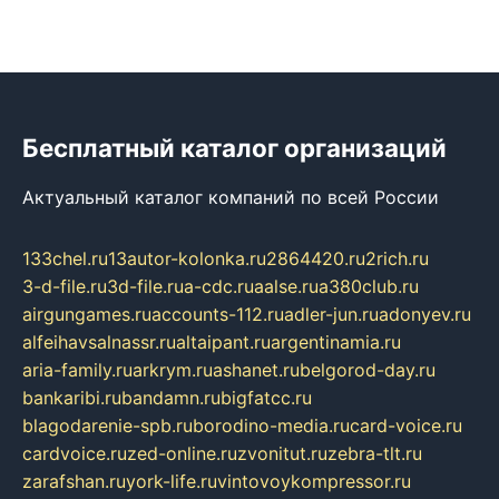
Бесплатный каталог организаций
Актуальный каталог компаний по всей России
133chel.ru
13autor-kolonka.ru
2864420.ru
2rich.ru
3-d-file.ru
3d-file.ru
a-cdc.ru
aalse.ru
a380club.ru
airgungames.ru
accounts-112.ru
adler-jun.ru
adonyev.ru
alfeihavsalnassr.ru
altaipant.ru
argentinamia.ru
aria-family.ru
arkrym.ru
ashanet.ru
belgorod-day.ru
bankaribi.ru
bandamn.ru
bigfatcc.ru
blagodarenie-spb.ru
borodino-media.ru
card-voice.ru
cardvoice.ru
zed-online.ru
zvonitut.ru
zebra-tlt.ru
zarafshan.ru
york-life.ru
vintovoykompressor.ru