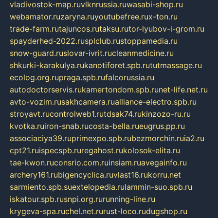
vladivostok-map.ru
vlknrussia.ru
wasabi-shop.ru
webamator.ru
zaryna.ru
youtubefree.ru
x-ton.ru
trade-farm.ru
tajuncos.ru
taksu.ru
tor-lyubov-i-grom.ru
spayderhed-2022.ru
splclub.ru
stoppamedia.ru
snow-guard.ru
slovar-ivrit.ru
cleanmedicine.ru
shkurki-karakulya.ru
kanotiforet.spb.ru
tutmassage.ru
ecolog.org.ru
praga.spb.ru
falcorussia.ru
autodoctorservis.ru
kamertondom.spb.ru
net-life.net.ru
avto-vozim.ru
sakhcamera.ru
alliance-electro.spb.ru
stroyavt.ru
controlweb1.ru
tdsak74.ru
kinzozo-ru.ru
kvotka.ru
iron-snab.ru
costa-bella.ru
eugrus.pp.ru
associaciya39.ru
primexpo.spb.ru
bezmorchin.ru
ia2.ru
cpt21.ru
ispecspb.ru
regahost.ru
kolosok-elita.ru
tae-kwon.ru
consrio.com.ru
insiam.ru
avegainfo.ru
archery161.ru
bigencyclica.ru
vlast16.ru
korru.net
sarmiento.spb.su
extelopedia.ru
lammin-suo.spb.ru
iskatour.spb.ru
snpi.org.ru
running-line.ru
krygeva-spa.ru
chel.net.ru
rust-loco.ru
dugshop.ru