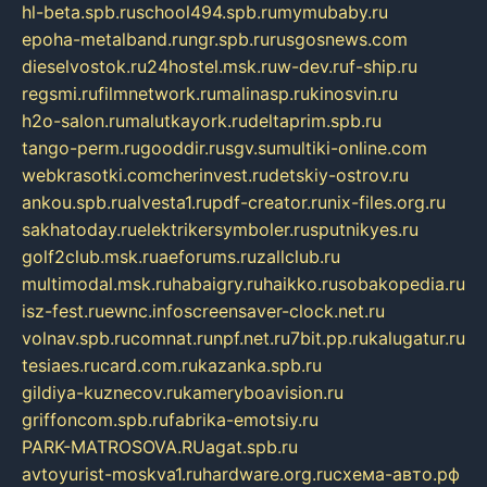
hl-beta.spb.ru
school494.spb.ru
mymubaby.ru
epoha-metalband.ru
ngr.spb.ru
rusgosnews.com
dieselvostok.ru
24hostel.msk.ru
w-dev.ru
f-ship.ru
regsmi.ru
filmnetwork.ru
malinasp.ru
kinosvin.ru
h2o-salon.ru
malutkayork.ru
deltaprim.spb.ru
tango-perm.ru
gooddir.ru
sgv.su
multiki-online.com
webkrasotki.com
cherinvest.ru
detskiy-ostrov.ru
ankou.spb.ru
alvesta1.ru
pdf-creator.ru
nix-files.org.ru
sakhatoday.ru
elektrikersymboler.ru
sputnikyes.ru
golf2club.msk.ru
aeforums.ru
zallclub.ru
multimodal.msk.ru
habaigry.ru
haikko.ru
sobakopedia.ru
isz-fest.ru
ewnc.info
screensaver-clock.net.ru
volnav.spb.ru
comnat.ru
npf.net.ru
7bit.pp.ru
kalugatur.ru
tesiaes.ru
card.com.ru
kazanka.spb.ru
gildiya-kuznecov.ru
kameryboavision.ru
griffoncom.spb.ru
fabrika-emotsiy.ru
PARK-MATROSOVA.RU
agat.spb.ru
avtoyurist-moskva1.ru
hardware.org.ru
схема-авто.рф