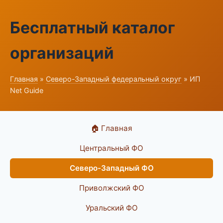
Бесплатный каталог
организаций
Главная
»
Северо-Западный федеральный округ
» ИП
Net Guide
🏠 Главная
Центральный ФО
Северо-Западный ФО
Приволжский ФО
Уральский ФО