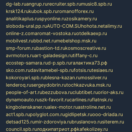
dg-lab.ru
angrup.ru
recruiter.spb.ru
music8.spb.ru
krsk124.ru
kubok.spb.ru
romanofforex.ru
analitikaplus.ru
spyonline.ru
zosikamery.ru
sloboda-ural.pp.ru
AUTO-COM.SU
hohota.net
alimy.ru
online-z.com
aromat-vostoka.ru
otdelkaexp.ru
mobilvest.ru
bbd.net.ru
mebelshop.msk.ru
smp-forum.ru
bastion-td.ru
kosmoscreative.ru
avrmotors.ru
art-galadesign.ru
tiffany-c.ru
ecostep-samara.ru
d-p.spb.ru
галактика73.рф
sko.com.ru
davitamebel-spb.ru
fotsis.ru
tesiaes.ru
kokoroyari.spb.ru
blesna-kazan.ru
mossilver.ru
lenderoq.ru
sergeydobrin.ru
tochkazvuka.msk.ru
people-of-art.ru
bezzubova.ru
clubtibet.ru
orior-aks.ru
dynamoauto.ru
szk-favorit.ru
carlines.ru
flatnsk.ru
kingbolenskaner.ru
alex-motor.ru
astroline.net.ru
act1.spb.ru
polyglot.com.ru
gidlipetsk.ru
ooo-driada.ru
detsad125.ru
mir-zdoroviya.ru
bruslanovo.ru
siterem.ru
council.spb.ru
лодкипатриот.рф
kafekolizey.ru