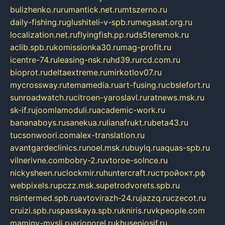
bulizhenko.ru
rumantick.net.ru
mtszerno.ru
daily-fishing.ru
glushiteli-v-spb.ru
megasat.org.ru
localization.net.ru
flyingfish.pp.ru
ds5teremok.ru
aclib.spb.ru
komissionka30.ru
mag-profit.ru
icentre-74.ru
leasing-nsk.ru
hd39.ru
rcd.com.ru
bioprot.ru
deltaextreme.ru
mirkotlov07.ru
mycrossway.ru
temamedia.ru
art-fusing.ru
cbslefort.ru
sunroadwatch.ru
citroen-yaroslavl.ru
ratnews.msk.ru
sk-if.ru
joomlamoduli.ru
academic-work.ru
bananaboys.ru
sanekua.ru
lianafrukt.ru
beta43.ru
tucsonwoori.com
alex-translation.ru
avantgardeclinics.ru
noel.msk.ru
buylq.ru
aquas-spb.ru
vilnerivne.com
bobry-2.ru
vtoroe-solnce.ru
nickysheen.ru
clockmir.ru
huntercraft.ru
стройокт.рф
webpixels.ru
pczz.msk.su
petrodvorets.spb.ru
nsintermed.spb.ru
avtovirazh-24.ru
jazzq.ru
czecot.ru
cruizi.spb.ru
spasskaya.spb.ru
kniris.ru
vkpeople.com
maminy-mysli.ru
arionorel.ru
khuseniosif.ru