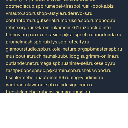
dotmediacup.spb.ru
mebel-tiraspol.ru
all-books.biz
vmauto.spb.ru
shop-astyle.ru
derevo-s.ru
contrinform.ru
gutserial.ru
mdrussia.spb.ru
monod.ru
refine.org.ru
uk-krein.ru
kamensk61.ru
zooclub.info
filonov.org.ru
технокамск.рф
ra-spectr.ru
ooodriada.ru
promelmash.spb.ru
ixtys.spb.ru
fccity.ru
glamourstudio.spb.ru
kola-nature.org
spbmaster.spb.ru
musicoutlet.ru
china.msk.ru
bulldog.su
grimm-online.ru
outlander.net.ru
maga.spb.ru
anime-sell.ru
keseloy.ru
газприборсервис.рф
karmin.spb.ru
shekswood.ru
tischlermebel.ru
automall66.ru
mag-vladimir.ru
yardbar.ru
kiwitour.spb.ru
indesign.com.ru
freestylemebel.ru
bany-samara.ru
rsei.ru
naidisvoyput.ru
mgsn-invest.ru
ipkamerasannce.ru
alicante-house.ru
ibelka74.ru
cozyhouse.info
vlkargalev-studio.ru
700mb.ru
figura-ufa.ru
alina-live.ru
belarusiannews.ru
womenknow.ru
dos-vniimk.ru
sega.net.ru
dv.net.ru
phenomenonsofhistory.com