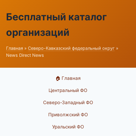
Бесплатный каталог
организаций
Главная
»
Северо-Кавказский федеральный округ
»
News Direct News
🏠 Главная
Центральный ФО
Северо-Западный ФО
Приволжский ФО
Уральский ФО