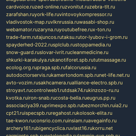
cardvoice.ru
zed-online.ru
zvonitut.ru
zebra-tlt.ru
zarafshan.ru
york-life.ru
vintovoykompressor.ru
vladivostok-map.ru
vlknrussia.ru
wasabi-shop.ru
webamator.ru
zaryna.ru
youtubefree.ru
x-ton.ru
trade-farm.ru
tajuncos.ru
taksu.ru
tor-lyubov-i-grom.ru
spayderhed-2022.ru
splclub.ru
stoppamedia.ru
snow-guard.ru
slovar-ivrit.ru
cleanmedicine.ru
shkurki-karakulya.ru
kanotiforet.spb.ru
tutmassage.ru
ecolog.org.ru
praga.spb.ru
falcorussia.ru
autodoctorservis.ru
kamertondom.spb.ru
net-life.net.ru
avto-vozim.ru
sakhcamera.ru
alliance-electro.spb.ru
stroyavt.ru
controlweb1.ru
tdsak74.ru
kinzozo-ru.ru
kvotka.ru
iron-snab.ru
costa-bella.ru
eugrus.pp.ru
associaciya39.ru
primexpo.spb.ru
bezmorchin.ru
ia2.ru
cpt21.ru
ispecspb.ru
regahost.ru
kolosok-elita.ru
tae-kwon.ru
consrio.com.ru
insiam.ru
avegainfo.ru
archery161.ru
bigencyclica.ru
vlast16.ru
korru.net
sarmiento.spb.su
extelopedia.ru
lammin-suo.spb.ru