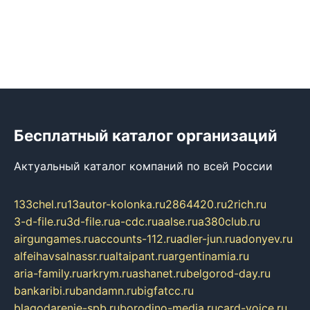
Бесплатный каталог организаций
Актуальный каталог компаний по всей России
133chel.ru
13autor-kolonka.ru
2864420.ru
2rich.ru
3-d-file.ru
3d-file.ru
a-cdc.ru
aalse.ru
a380club.ru
airgungames.ru
accounts-112.ru
adler-jun.ru
adonyev.ru
alfeihavsalnassr.ru
altaipant.ru
argentinamia.ru
aria-family.ru
arkrym.ru
ashanet.ru
belgorod-day.ru
bankaribi.ru
bandamn.ru
bigfatcc.ru
blagodarenie-spb.ru
borodino-media.ru
card-voice.ru