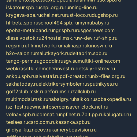
iskatour.spb.ru
snpi.org.ru
running-line.ru
krygeva-spa.ru
chel.net.ru
rust-loco.ru
dugshop.ru
hl-beta.spb.ru
school494.spb.ru
mymubaby.ru
epoha-metalband.ru
ngr.spb.ru
rusgosnews.com
dieselvostok.ru
24hostel.msk.ru
w-dev.ru
f-ship.ru
regsmi.ru
filmnetwork.ru
malinasp.ru
kinosvin.ru
h2o-salon.ru
malutkayork.ru
deltaprim.spb.ru
tango-perm.ru
gooddir.ru
sgv.su
multiki-online.com
webkrasotki.com
cherinvest.ru
detskiy-ostrov.ru
ankou.spb.ru
alvesta1.ru
pdf-creator.ru
nix-files.org.ru
sakhatoday.ru
elektrikersymboler.ru
sputnikyes.ru
golf2club.msk.ru
aeforums.ru
zallclub.ru
multimodal.msk.ru
habaigry.ru
haikko.ru
sobakopedia.ru
isz-fest.ru
ewnc.info
screensaver-clock.net.ru
volnav.spb.ru
comnat.ru
npf.net.ru
7bit.pp.ru
kalugatur.ru
tesiaes.ru
card.com.ru
kazanka.spb.ru
gildiya-kuznecov.ru
kameryboavision.ru