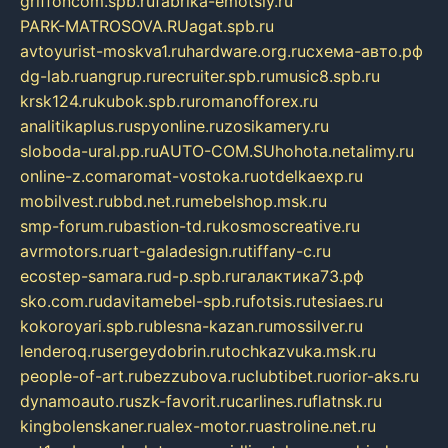
griffoncom.spb.ru
fabrika-emotsiy.ru
PARK-MATROSOVA.RU
agat.spb.ru
avtoyurist-moskva1.ru
hardware.org.ru
схема-авто.рф
dg-lab.ru
angrup.ru
recruiter.spb.ru
music8.spb.ru
krsk124.ru
kubok.spb.ru
romanofforex.ru
analitikaplus.ru
spyonline.ru
zosikamery.ru
sloboda-ural.pp.ru
AUTO-COM.SU
hohota.net
alimy.ru
online-z.com
aromat-vostoka.ru
otdelkaexp.ru
mobilvest.ru
bbd.net.ru
mebelshop.msk.ru
smp-forum.ru
bastion-td.ru
kosmoscreative.ru
avrmotors.ru
art-galadesign.ru
tiffany-c.ru
ecostep-samara.ru
d-p.spb.ru
галактика73.рф
sko.com.ru
davitamebel-spb.ru
fotsis.ru
tesiaes.ru
kokoroyari.spb.ru
blesna-kazan.ru
mossilver.ru
lenderoq.ru
sergeydobrin.ru
tochkazvuka.msk.ru
people-of-art.ru
bezzubova.ru
clubtibet.ru
orior-aks.ru
dynamoauto.ru
szk-favorit.ru
carlines.ru
flatnsk.ru
kingbolenskaner.ru
alex-motor.ru
astroline.net.ru