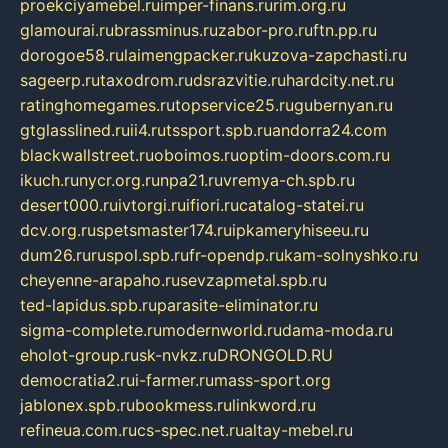
proekciyamebel.ru
imper-finans.ru
rim.org.ru
glamourai.ru
brassminus.ru
zabor-pro.ru
ftn.pp.ru
dorogoe58.ru
laimengpacker.ru
kuzova-zapchasti.ru
sageerp.ru
taxodrom.ru
dsrazvitie.ru
hardcity.net.ru
ratinghomegames.ru
topservice25.ru
gubernyan.ru
gtglasslined.ru
ii4.ru
tssport.spb.ru
andorra24.com
blackwallstreet.ru
oboimos.ru
optim-doors.com.ru
ikuch.ru
nycr.org.ru
npa21.ru
vremya-ch.spb.ru
desert000.ru
ivtorgi.ru
ifiori.ru
catalog-statei.ru
dcv.org.ru
spetsmaster174.ru
ipkameryhiseeu.ru
dum26.ru
ruspol.spb.ru
fr-opendp.ru
kam-solnyshko.ru
cheyenne-arapaho.ru
sevzapmetal.spb.ru
ted-lapidus.spb.ru
parasite-eliminator.ru
sigma-complete.ru
modernworld.ru
dama-moda.ru
eholot-group.ru
sk-nvkz.ru
DRONGOLD.RU
democratia2.ru
i-farmer.ru
mass-sport.org
jablonex.spb.ru
bookmess.ru
linkword.ru
refineua.com.ru
cs-spec.net.ru
altay-mebel.ru