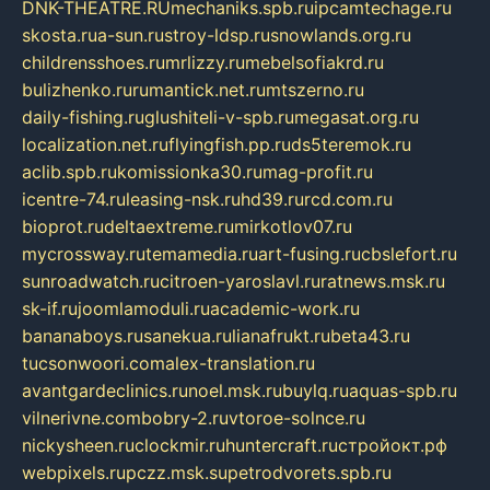
DNK-THEATRE.RU
mechaniks.spb.ru
ipcamtechage.ru
skosta.ru
a-sun.ru
stroy-ldsp.ru
snowlands.org.ru
childrensshoes.ru
mrlizzy.ru
mebelsofiakrd.ru
bulizhenko.ru
rumantick.net.ru
mtszerno.ru
daily-fishing.ru
glushiteli-v-spb.ru
megasat.org.ru
localization.net.ru
flyingfish.pp.ru
ds5teremok.ru
aclib.spb.ru
komissionka30.ru
mag-profit.ru
icentre-74.ru
leasing-nsk.ru
hd39.ru
rcd.com.ru
bioprot.ru
deltaextreme.ru
mirkotlov07.ru
mycrossway.ru
temamedia.ru
art-fusing.ru
cbslefort.ru
sunroadwatch.ru
citroen-yaroslavl.ru
ratnews.msk.ru
sk-if.ru
joomlamoduli.ru
academic-work.ru
bananaboys.ru
sanekua.ru
lianafrukt.ru
beta43.ru
tucsonwoori.com
alex-translation.ru
avantgardeclinics.ru
noel.msk.ru
buylq.ru
aquas-spb.ru
vilnerivne.com
bobry-2.ru
vtoroe-solnce.ru
nickysheen.ru
clockmir.ru
huntercraft.ru
стройокт.рф
webpixels.ru
pczz.msk.su
petrodvorets.spb.ru