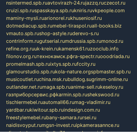
nsintermed.spb.ru
avtovirazh-24.ru
jazzq.ru
czecot.ru
cruizi.spb.ru
spasskaya.spb.ru
kniris.ru
vkpeople.com
maminy-mysli.ru
arionorel.ru
khuseniosif.ru
dotmediacup.spb.ru
mebel-tiraspol.ru
all-books.biz
vmauto.spb.ru
shop-astyle.ru
derevo-s.ru
contrinform.ru
gutserial.ru
mdrussia.spb.ru
monod.ru
refine.org.ru
uk-krein.ru
kamensk61.ru
zooclub.info
filonov.org.ru
технокамск.рф
ra-spectr.ru
ooodriada.ru
promelmash.spb.ru
ixtys.spb.ru
fccity.ru
glamourstudio.spb.ru
kola-nature.org
spbmaster.spb.ru
musicoutlet.ru
china.msk.ru
bulldog.su
grimm-online.ru
outlander.net.ru
maga.spb.ru
anime-sell.ru
keseloy.ru
газприборсервис.рф
karmin.spb.ru
shekswood.ru
tischlermebel.ru
automall66.ru
mag-vladimir.ru
yardbar.ru
kiwitour.spb.ru
indesign.com.ru
freestylemebel.ru
bany-samara.ru
rsei.ru
naidisvoyput.ru
mgsn-invest.ru
ipkamerasannce.ru
alicante-house.ru
ibelka74.ru
cozyhouse.info