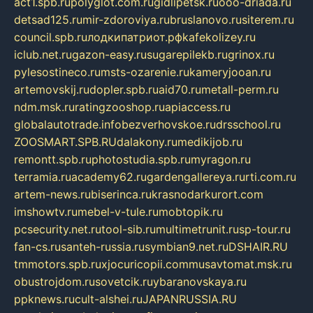
act1.spb.ru
polyglot.com.ru
gidlipetsk.ru
ooo-driada.ru
detsad125.ru
mir-zdoroviya.ru
bruslanovo.ru
siterem.ru
council.spb.ru
лодкипатриот.рф
kafekolizey.ru
iclub.net.ru
gazon-easy.ru
sugarepilekb.ru
grinox.ru
pylesostineco.ru
msts-ozarenie.ru
kameryjooan.ru
artemovskij.ru
dopler.spb.ru
aid70.ru
metall-perm.ru
ndm.msk.ru
ratingzooshop.ru
apiaccess.ru
globalautotrade.info
bezverhovskoe.ru
drsschool.ru
ZOOSMART.SPB.RU
dalakony.ru
medikijob.ru
remontt.spb.ru
photostudia.spb.ru
myragon.ru
terramia.ru
academy62.ru
gardengallereya.ru
rti.com.ru
artem-news.ru
biserinca.ru
krasnodarkurort.com
imshowtv.ru
mebel-v-tule.ru
mobtopik.ru
pcsecurity.net.ru
tool-sib.ru
multimetrunit.ru
sp-tour.ru
fan-cs.ru
santeh-russia.ru
symbian9.net.ru
DSHAIR.RU
tmmotors.spb.ru
xjocuricopii.com
musavtomat.msk.ru
obustrojdom.ru
sovetcik.ru
ybaranovskaya.ru
ppknews.ru
cult-alshei.ru
JAPANRUSSIA.RU