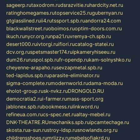
sageerp.ru
taxodrom.ru
dsrazvitie.ru
hardcity.net.ru
ratinghomegames.ru
topservice25.ru
gubernyan.ru
gtglasslined.ru
ii4.ru
tssport.spb.ru
andorra24.com
blackwallstreet.ru
oboimos.ru
optim-doors.com.ru
ikuch.ru
nycr.org.ru
npa21.ru
vremya-ch.spb.ru
desert000.ru
ivtorgi.ru
ifiori.ru
catalog-statei.ru
dcv.org.ru
spetsmaster174.ru
ipkameryhiseeu.ru
dum26.ru
ruspol.spb.ru
fr-opendp.ru
kam-solnyshko.ru
cheyenne-arapaho.ru
sevzapmetal.spb.ru
ted-lapidus.spb.ru
parasite-eliminator.ru
sigma-complete.ru
modernworld.ru
dama-moda.ru
eholot-group.ru
sk-nvkz.ru
DRONGOLD.RU
democratia2.ru
i-farmer.ru
mass-sport.org
jablonex.spb.ru
bookmess.ru
linkword.ru
refineua.com.ru
cs-spec.net.ru
altay-mebel.ru
DNK-THEATRE.RU
mechaniks.spb.ru
ipcamtechage.ru
skosta.ru
a-sun.ru
stroy-ldsp.ru
snowlands.org.ru
childrensshoes.ru
mrlizzy.ru
mebelsofiakrd.ru