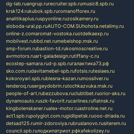
dg-lab.ru
angrup.ru
recruiter.spb.ru
music8.spb.ru
krsk124.ru
kubok.spb.ru
romanofforex.ru
analitikaplus.ru
spyonline.ru
zosikamery.ru
sloboda-ural.pp.ru
AUTO-COM.SU
hohota.net
alimy.ru
online-z.com
aromat-vostoka.ru
otdelkaexp.ru
mobilvest.ru
bbd.net.ru
mebelshop.msk.ru
smp-forum.ru
bastion-td.ru
kosmoscreative.ru
avrmotors.ru
art-galadesign.ru
tiffany-c.ru
ecostep-samara.ru
d-p.spb.ru
галактика73.рф
sko.com.ru
davitamebel-spb.ru
fotsis.ru
tesiaes.ru
kokoroyari.spb.ru
blesna-kazan.ru
mossilver.ru
lenderoq.ru
sergeydobrin.ru
tochkazvuka.msk.ru
people-of-art.ru
bezzubova.ru
clubtibet.ru
orior-aks.ru
dynamoauto.ru
szk-favorit.ru
carlines.ru
flatnsk.ru
kingbolenskaner.ru
alex-motor.ru
astroline.net.ru
act1.spb.ru
polyglot.com.ru
gidlipetsk.ru
ooo-driada.ru
detsad125.ru
mir-zdoroviya.ru
bruslanovo.ru
siterem.ru
council.spb.ru
лодкипатриот.рф
kafekolizey.ru