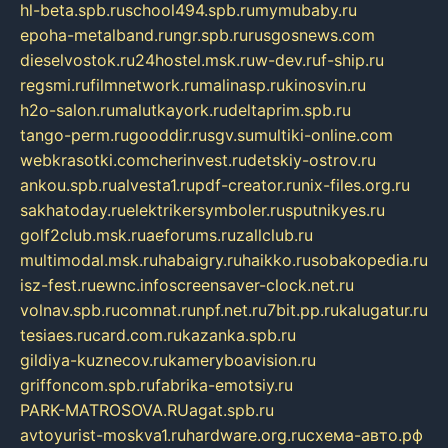
hl-beta.spb.ru
school494.spb.ru
mymubaby.ru
epoha-metalband.ru
ngr.spb.ru
rusgosnews.com
dieselvostok.ru
24hostel.msk.ru
w-dev.ru
f-ship.ru
regsmi.ru
filmnetwork.ru
malinasp.ru
kinosvin.ru
h2o-salon.ru
malutkayork.ru
deltaprim.spb.ru
tango-perm.ru
gooddir.ru
sgv.su
multiki-online.com
webkrasotki.com
cherinvest.ru
detskiy-ostrov.ru
ankou.spb.ru
alvesta1.ru
pdf-creator.ru
nix-files.org.ru
sakhatoday.ru
elektrikersymboler.ru
sputnikyes.ru
golf2club.msk.ru
aeforums.ru
zallclub.ru
multimodal.msk.ru
habaigry.ru
haikko.ru
sobakopedia.ru
isz-fest.ru
ewnc.info
screensaver-clock.net.ru
volnav.spb.ru
comnat.ru
npf.net.ru
7bit.pp.ru
kalugatur.ru
tesiaes.ru
card.com.ru
kazanka.spb.ru
gildiya-kuznecov.ru
kameryboavision.ru
griffoncom.spb.ru
fabrika-emotsiy.ru
PARK-MATROSOVA.RU
agat.spb.ru
avtoyurist-moskva1.ru
hardware.org.ru
схема-авто.рф