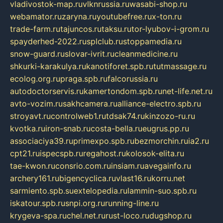
vladivostok-map.ru
vlknrussia.ru
wasabi-shop.ru
webamator.ru
zaryna.ru
youtubefree.ru
x-ton.ru
trade-farm.ru
tajuncos.ru
taksu.ru
tor-lyubov-i-grom.ru
spayderhed-2022.ru
splclub.ru
stoppamedia.ru
snow-guard.ru
slovar-ivrit.ru
cleanmedicine.ru
shkurki-karakulya.ru
kanotiforet.spb.ru
tutmassage.ru
ecolog.org.ru
praga.spb.ru
falcorussia.ru
autodoctorservis.ru
kamertondom.spb.ru
net-life.net.ru
avto-vozim.ru
sakhcamera.ru
alliance-electro.spb.ru
stroyavt.ru
controlweb1.ru
tdsak74.ru
kinzozo-ru.ru
kvotka.ru
iron-snab.ru
costa-bella.ru
eugrus.pp.ru
associaciya39.ru
primexpo.spb.ru
bezmorchin.ru
ia2.ru
cpt21.ru
ispecspb.ru
regahost.ru
kolosok-elita.ru
tae-kwon.ru
consrio.com.ru
insiam.ru
avegainfo.ru
archery161.ru
bigencyclica.ru
vlast16.ru
korru.net
sarmiento.spb.su
extelopedia.ru
lammin-suo.spb.ru
iskatour.spb.ru
snpi.org.ru
running-line.ru
krygeva-spa.ru
chel.net.ru
rust-loco.ru
dugshop.ru