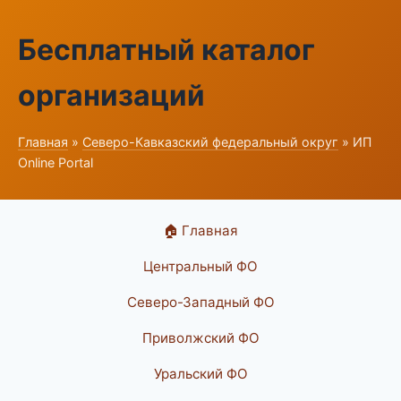
Бесплатный каталог
организаций
Главная
»
Северо-Кавказский федеральный округ
» ИП
Online Portal
🏠 Главная
Центральный ФО
Северо-Западный ФО
Приволжский ФО
Уральский ФО