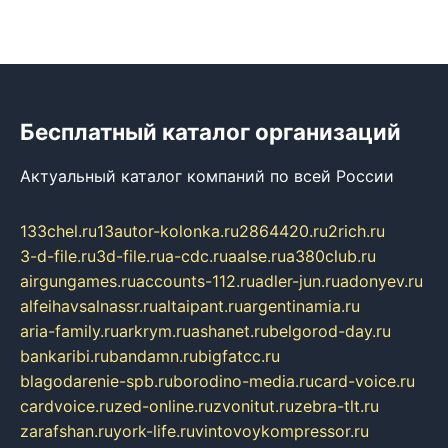
Бесплатный каталог организаций
Актуальный каталог компаний по всей России
133chel.ru
13autor-kolonka.ru
2864420.ru
2rich.ru
3-d-file.ru
3d-file.ru
a-cdc.ru
aalse.ru
a380club.ru
airgungames.ru
accounts-112.ru
adler-jun.ru
adonyev.ru
alfeihavsalnassr.ru
altaipant.ru
argentinamia.ru
aria-family.ru
arkrym.ru
ashanet.ru
belgorod-day.ru
bankaribi.ru
bandamn.ru
bigfatcc.ru
blagodarenie-spb.ru
borodino-media.ru
card-voice.ru
cardvoice.ru
zed-online.ru
zvonitut.ru
zebra-tlt.ru
zarafshan.ru
york-life.ru
vintovoykompressor.ru