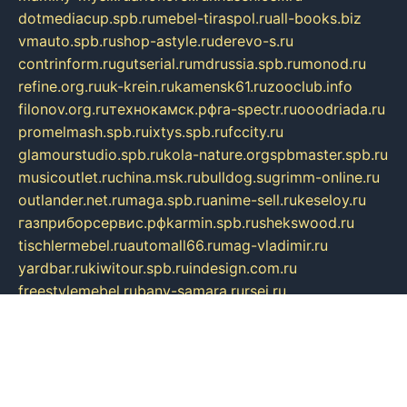
dotmediacup.spb.ru
mebel-tiraspol.ru
all-books.biz
vmauto.spb.ru
shop-astyle.ru
derevo-s.ru
contrinform.ru
gutserial.ru
mdrussia.spb.ru
monod.ru
refine.org.ru
uk-krein.ru
kamensk61.ru
zooclub.info
filonov.org.ru
технокамск.рф
ra-spectr.ru
ooodriada.ru
promelmash.spb.ru
ixtys.spb.ru
fccity.ru
glamourstudio.spb.ru
kola-nature.org
spbmaster.spb.ru
musicoutlet.ru
china.msk.ru
bulldog.su
grimm-online.ru
outlander.net.ru
maga.spb.ru
anime-sell.ru
keseloy.ru
газприборсервис.рф
karmin.spb.ru
shekswood.ru
tischlermebel.ru
automall66.ru
mag-vladimir.ru
yardbar.ru
kiwitour.spb.ru
indesign.com.ru
freestylemebel.ru
bany-samara.ru
rsei.ru
naidisvoyput.ru
mgsn-invest.ru
ipkamerasannce.ru
alicante-house.ru
ibelka74.ru
cozyhouse.info
vlkargalev-studio.ru
700mb.ru
figura-ufa.ru
alina-live.ru
belarusiannews.ru
womenknow.ru
dos-vniimk.ru
sega.net.ru
dv.net.ru
phenomenonsofhistory.com