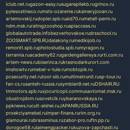
iclub.net.ru
gazon-easy.ru
sugarepilekb.ru
grinox.ru
pylesostineco.ru
msts-ozarenie.ru
kameryjooan.ru
artemovskij.ru
dopler.spb.ru
aid70.ru
metall-perm.ru
ndm.msk.ru
ratingzooshop.ru
apiaccess.ru
globalautotrade.info
bezverhovskoe.ru
drsschool.ru
ZOOSMART.SPB.RU
dalakony.ru
medikijob.ru
remontt.spb.ru
photostudia.spb.ru
myragon.ru
terramia.ru
academy62.ru
gardengallereya.ru
rti.com.ru
artem-news.ru
biserinca.ru
krasnodarkurort.com
imshowtv.ru
mebel-v-tule.ru
mobtopik.ru
pcsecurity.net.ru
tool-sib.ru
multimetrunit.ru
sp-tour.ru
fan-cs.ru
santeh-russia.ru
symbian9.net.ru
DSHAIR.RU
tmmotors.spb.ru
xjocuricopii.com
musavtomat.msk.ru
obustrojdom.ru
sovetcik.ru
ybaranovskaya.ru
ppknews.ru
cult-alshei.ru
JAPANRUSSIA.RU
proekciyamebel.ru
imper-finans.ru
rim.org.ru
glamourai.ru
brassminus.ru
zabor-pro.ru
ftn.pp.ru
dorogoe58.ru
laimengpacker.ru
kuzova-zapchasti.ru