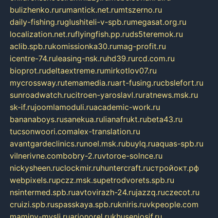
bulizhenko.ru
rumantick.net.ru
mtszerno.ru
daily-fishing.ru
glushiteli-v-spb.ru
megasat.org.ru
localization.net.ru
flyingfish.pp.ru
ds5teremok.ru
aclib.spb.ru
komissionka30.ru
mag-profit.ru
icentre-74.ru
leasing-nsk.ru
hd39.ru
rcd.com.ru
bioprot.ru
deltaextreme.ru
mirkotlov07.ru
mycrossway.ru
temamedia.ru
art-fusing.ru
cbslefort.ru
sunroadwatch.ru
citroen-yaroslavl.ru
ratnews.msk.ru
sk-if.ru
joomlamoduli.ru
academic-work.ru
bananaboys.ru
sanekua.ru
lianafrukt.ru
beta43.ru
tucsonwoori.com
alex-translation.ru
avantgardeclinics.ru
noel.msk.ru
buylq.ru
aquas-spb.ru
vilnerivne.com
bobry-2.ru
vtoroe-solnce.ru
nickysheen.ru
clockmir.ru
huntercraft.ru
стройокт.рф
webpixels.ru
pczz.msk.su
petrodvorets.spb.ru
nsintermed.spb.ru
avtovirazh-24.ru
jazzq.ru
czecot.ru
cruizi.spb.ru
spasskaya.spb.ru
kniris.ru
vkpeople.com
maminy-mysli.ru
arionorel.ru
khuseniosif.ru