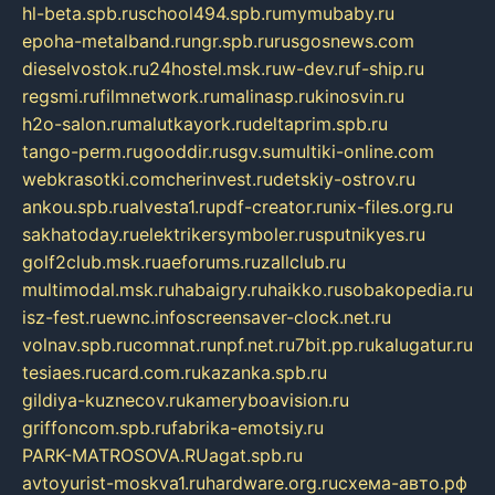
hl-beta.spb.ru
school494.spb.ru
mymubaby.ru
epoha-metalband.ru
ngr.spb.ru
rusgosnews.com
dieselvostok.ru
24hostel.msk.ru
w-dev.ru
f-ship.ru
regsmi.ru
filmnetwork.ru
malinasp.ru
kinosvin.ru
h2o-salon.ru
malutkayork.ru
deltaprim.spb.ru
tango-perm.ru
gooddir.ru
sgv.su
multiki-online.com
webkrasotki.com
cherinvest.ru
detskiy-ostrov.ru
ankou.spb.ru
alvesta1.ru
pdf-creator.ru
nix-files.org.ru
sakhatoday.ru
elektrikersymboler.ru
sputnikyes.ru
golf2club.msk.ru
aeforums.ru
zallclub.ru
multimodal.msk.ru
habaigry.ru
haikko.ru
sobakopedia.ru
isz-fest.ru
ewnc.info
screensaver-clock.net.ru
volnav.spb.ru
comnat.ru
npf.net.ru
7bit.pp.ru
kalugatur.ru
tesiaes.ru
card.com.ru
kazanka.spb.ru
gildiya-kuznecov.ru
kameryboavision.ru
griffoncom.spb.ru
fabrika-emotsiy.ru
PARK-MATROSOVA.RU
agat.spb.ru
avtoyurist-moskva1.ru
hardware.org.ru
схема-авто.рф