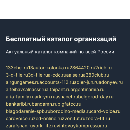
Бесплатный каталог организаций
Актуальный каталог компаний по всей России
133chel.ru
13autor-kolonka.ru
2864420.ru
2rich.ru
3-d-file.ru
3d-file.ru
a-cdc.ru
aalse.ru
a380club.ru
airgungames.ru
accounts-112.ru
adler-jun.ru
adonyev.ru
alfeihavsalnassr.ru
altaipant.ru
argentinamia.ru
aria-family.ru
arkrym.ru
ashanet.ru
belgorod-day.ru
bankaribi.ru
bandamn.ru
bigfatcc.ru
blagodarenie-spb.ru
borodino-media.ru
card-voice.ru
cardvoice.ru
zed-online.ru
zvonitut.ru
zebra-tlt.ru
zarafshan.ru
york-life.ru
vintovoykompressor.ru