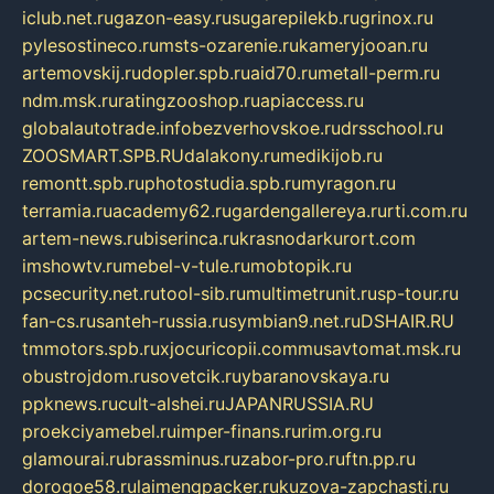
iclub.net.ru
gazon-easy.ru
sugarepilekb.ru
grinox.ru
pylesostineco.ru
msts-ozarenie.ru
kameryjooan.ru
artemovskij.ru
dopler.spb.ru
aid70.ru
metall-perm.ru
ndm.msk.ru
ratingzooshop.ru
apiaccess.ru
globalautotrade.info
bezverhovskoe.ru
drsschool.ru
ZOOSMART.SPB.RU
dalakony.ru
medikijob.ru
remontt.spb.ru
photostudia.spb.ru
myragon.ru
terramia.ru
academy62.ru
gardengallereya.ru
rti.com.ru
artem-news.ru
biserinca.ru
krasnodarkurort.com
imshowtv.ru
mebel-v-tule.ru
mobtopik.ru
pcsecurity.net.ru
tool-sib.ru
multimetrunit.ru
sp-tour.ru
fan-cs.ru
santeh-russia.ru
symbian9.net.ru
DSHAIR.RU
tmmotors.spb.ru
xjocuricopii.com
musavtomat.msk.ru
obustrojdom.ru
sovetcik.ru
ybaranovskaya.ru
ppknews.ru
cult-alshei.ru
JAPANRUSSIA.RU
proekciyamebel.ru
imper-finans.ru
rim.org.ru
glamourai.ru
brassminus.ru
zabor-pro.ru
ftn.pp.ru
dorogoe58.ru
laimengpacker.ru
kuzova-zapchasti.ru