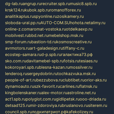
dg-lab.ru
angrup.ru
recruiter.spb.ru
music8.spb.ru
krsk124.ru
kubok.spb.ru
romanofforex.ru
analitikaplus.ru
spyonline.ru
zosikamery.ru
sloboda-ural.pp.ru
AUTO-COM.SU
hohota.net
alimy.ru
online-z.com
aromat-vostoka.ru
otdelkaexp.ru
mobilvest.ru
bbd.net.ru
mebelshop.msk.ru
smp-forum.ru
bastion-td.ru
kosmoscreative.ru
avrmotors.ru
art-galadesign.ru
tiffany-c.ru
ecostep-samara.ru
d-p.spb.ru
галактика73.рф
sko.com.ru
davitamebel-spb.ru
fotsis.ru
tesiaes.ru
kokoroyari.spb.ru
blesna-kazan.ru
mossilver.ru
lenderoq.ru
sergeydobrin.ru
tochkazvuka.msk.ru
people-of-art.ru
bezzubova.ru
clubtibet.ru
orior-aks.ru
dynamoauto.ru
szk-favorit.ru
carlines.ru
flatnsk.ru
kingbolenskaner.ru
alex-motor.ru
astroline.net.ru
act1.spb.ru
polyglot.com.ru
gidlipetsk.ru
ooo-driada.ru
detsad125.ru
mir-zdoroviya.ru
bruslanovo.ru
siterem.ru
council.spb.ru
лодкипатриот.рф
kafekolizey.ru