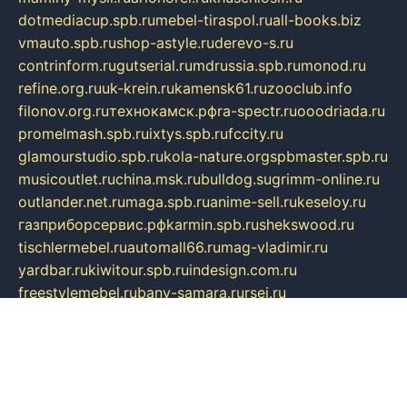
dotmediacup.spb.ru
mebel-tiraspol.ru
all-books.biz
vmauto.spb.ru
shop-astyle.ru
derevo-s.ru
contrinform.ru
gutserial.ru
mdrussia.spb.ru
monod.ru
refine.org.ru
uk-krein.ru
kamensk61.ru
zooclub.info
filonov.org.ru
технокамск.рф
ra-spectr.ru
ooodriada.ru
promelmash.spb.ru
ixtys.spb.ru
fccity.ru
glamourstudio.spb.ru
kola-nature.org
spbmaster.spb.ru
musicoutlet.ru
china.msk.ru
bulldog.su
grimm-online.ru
outlander.net.ru
maga.spb.ru
anime-sell.ru
keseloy.ru
газприборсервис.рф
karmin.spb.ru
shekswood.ru
tischlermebel.ru
automall66.ru
mag-vladimir.ru
yardbar.ru
kiwitour.spb.ru
indesign.com.ru
freestylemebel.ru
bany-samara.ru
rsei.ru
naidisvoyput.ru
mgsn-invest.ru
ipkamerasannce.ru
alicante-house.ru
ibelka74.ru
cozyhouse.info
vlkargalev-studio.ru
700mb.ru
figura-ufa.ru
alina-live.ru
belarusiannews.ru
womenknow.ru
dos-vniimk.ru
sega.net.ru
dv.net.ru
phenomenonsofhistory.com