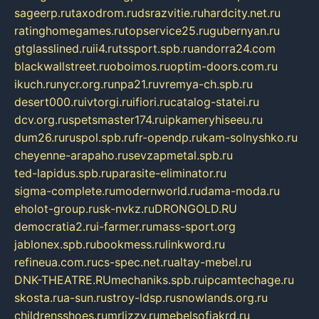
sageerp.ru
taxodrom.ru
dsrazvitie.ru
hardcity.net.ru
ratinghomegames.ru
topservice25.ru
gubernyan.ru
gtglasslined.ru
ii4.ru
tssport.spb.ru
andorra24.com
blackwallstreet.ru
oboimos.ru
optim-doors.com.ru
ikuch.ru
nycr.org.ru
npa21.ru
vremya-ch.spb.ru
desert000.ru
ivtorgi.ru
ifiori.ru
catalog-statei.ru
dcv.org.ru
spetsmaster174.ru
ipkameryhiseeu.ru
dum26.ru
ruspol.spb.ru
fr-opendp.ru
kam-solnyshko.ru
cheyenne-arapaho.ru
sevzapmetal.spb.ru
ted-lapidus.spb.ru
parasite-eliminator.ru
sigma-complete.ru
modernworld.ru
dama-moda.ru
eholot-group.ru
sk-nvkz.ru
DRONGOLD.RU
democratia2.ru
i-farmer.ru
mass-sport.org
jablonex.spb.ru
bookmess.ru
linkword.ru
refineua.com.ru
cs-spec.net.ru
altay-mebel.ru
DNK-THEATRE.RU
mechaniks.spb.ru
ipcamtechage.ru
skosta.ru
a-sun.ru
stroy-ldsp.ru
snowlands.org.ru
childrensshoes.ru
mrlizzy.ru
mebelsofiakrd.ru