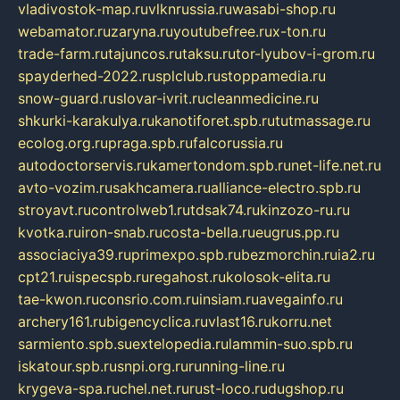
vladivostok-map.ru
vlknrussia.ru
wasabi-shop.ru
webamator.ru
zaryna.ru
youtubefree.ru
x-ton.ru
trade-farm.ru
tajuncos.ru
taksu.ru
tor-lyubov-i-grom.ru
spayderhed-2022.ru
splclub.ru
stoppamedia.ru
snow-guard.ru
slovar-ivrit.ru
cleanmedicine.ru
shkurki-karakulya.ru
kanotiforet.spb.ru
tutmassage.ru
ecolog.org.ru
praga.spb.ru
falcorussia.ru
autodoctorservis.ru
kamertondom.spb.ru
net-life.net.ru
avto-vozim.ru
sakhcamera.ru
alliance-electro.spb.ru
stroyavt.ru
controlweb1.ru
tdsak74.ru
kinzozo-ru.ru
kvotka.ru
iron-snab.ru
costa-bella.ru
eugrus.pp.ru
associaciya39.ru
primexpo.spb.ru
bezmorchin.ru
ia2.ru
cpt21.ru
ispecspb.ru
regahost.ru
kolosok-elita.ru
tae-kwon.ru
consrio.com.ru
insiam.ru
avegainfo.ru
archery161.ru
bigencyclica.ru
vlast16.ru
korru.net
sarmiento.spb.su
extelopedia.ru
lammin-suo.spb.ru
iskatour.spb.ru
snpi.org.ru
running-line.ru
krygeva-spa.ru
chel.net.ru
rust-loco.ru
dugshop.ru