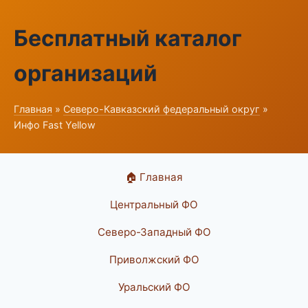
Бесплатный каталог
организаций
Главная
»
Северо-Кавказский федеральный округ
»
Инфо Fast Yellow
🏠 Главная
Центральный ФО
Северо-Западный ФО
Приволжский ФО
Уральский ФО