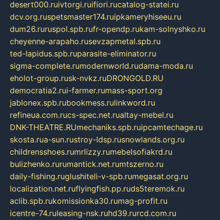
desert000.ru
ivtorgi.ru
ifiori.ru
catalog-statei.ru
dcv.org.ru
spetsmaster174.ru
ipkameryhiseeu.ru
dum26.ru
ruspol.spb.ru
fr-opendp.ru
kam-solnyshko.ru
cheyenne-arapaho.ru
sevzapmetal.spb.ru
ted-lapidus.spb.ru
parasite-eliminator.ru
sigma-complete.ru
modernworld.ru
dama-moda.ru
eholot-group.ru
sk-nvkz.ru
DRONGOLD.RU
democratia2.ru
i-farmer.ru
mass-sport.org
jablonex.spb.ru
bookmess.ru
linkword.ru
refineua.com.ru
cs-spec.net.ru
altay-mebel.ru
DNK-THEATRE.RU
mechaniks.spb.ru
ipcamtechage.ru
skosta.ru
a-sun.ru
stroy-ldsp.ru
snowlands.org.ru
childrensshoes.ru
mrlizzy.ru
mebelsofiakrd.ru
bulizhenko.ru
rumantick.net.ru
mtszerno.ru
daily-fishing.ru
glushiteli-v-spb.ru
megasat.org.ru
localization.net.ru
flyingfish.pp.ru
ds5teremok.ru
aclib.spb.ru
komissionka30.ru
mag-profit.ru
icentre-74.ru
leasing-nsk.ru
hd39.ru
rcd.com.ru