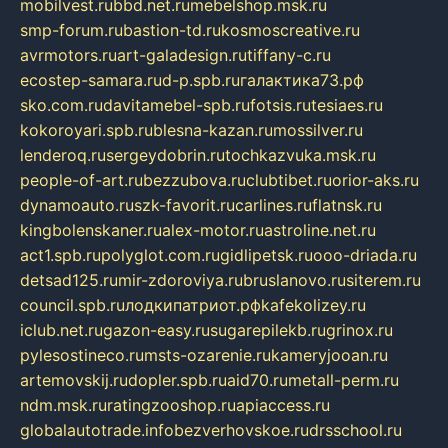
mobilvest.ru
bbd.net.ru
mebelshop.msk.ru
smp-forum.ru
bastion-td.ru
kosmoscreative.ru
avrmotors.ru
art-galadesign.ru
tiffany-c.ru
ecostep-samara.ru
d-p.spb.ru
галактика73.рф
sko.com.ru
davitamebel-spb.ru
fotsis.ru
tesiaes.ru
kokoroyari.spb.ru
blesna-kazan.ru
mossilver.ru
lenderoq.ru
sergeydobrin.ru
tochkazvuka.msk.ru
people-of-art.ru
bezzubova.ru
clubtibet.ru
orior-aks.ru
dynamoauto.ru
szk-favorit.ru
carlines.ru
flatnsk.ru
kingbolenskaner.ru
alex-motor.ru
astroline.net.ru
act1.spb.ru
polyglot.com.ru
gidlipetsk.ru
ooo-driada.ru
detsad125.ru
mir-zdoroviya.ru
bruslanovo.ru
siterem.ru
council.spb.ru
лодкипатриот.рф
kafekolizey.ru
iclub.net.ru
gazon-easy.ru
sugarepilekb.ru
grinox.ru
pylesostineco.ru
msts-ozarenie.ru
kameryjooan.ru
artemovskij.ru
dopler.spb.ru
aid70.ru
metall-perm.ru
ndm.msk.ru
ratingzooshop.ru
apiaccess.ru
globalautotrade.info
bezverhovskoe.ru
drsschool.ru