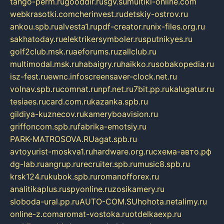
tango-perm.ru
gooddir.ru
sgv.su
multiki-online.com
webkrasotki.com
cherinvest.ru
detskiy-ostrov.ru
ankou.spb.ru
alvesta1.ru
pdf-creator.ru
nix-files.org.ru
sakhatoday.ru
elektrikersymboler.ru
sputnikyes.ru
golf2club.msk.ru
aeforums.ru
zallclub.ru
multimodal.msk.ru
habaigry.ru
haikko.ru
sobakopedia.ru
isz-fest.ru
ewnc.info
screensaver-clock.net.ru
volnav.spb.ru
comnat.ru
npf.net.ru
7bit.pp.ru
kalugatur.ru
tesiaes.ru
card.com.ru
kazanka.spb.ru
gildiya-kuznecov.ru
kameryboavision.ru
griffoncom.spb.ru
fabrika-emotsiy.ru
PARK-MATROSOVA.RU
agat.spb.ru
avtoyurist-moskva1.ru
hardware.org.ru
схема-авто.рф
dg-lab.ru
angrup.ru
recruiter.spb.ru
music8.spb.ru
krsk124.ru
kubok.spb.ru
romanofforex.ru
analitikaplus.ru
spyonline.ru
zosikamery.ru
sloboda-ural.pp.ru
AUTO-COM.SU
hohota.net
alimy.ru
online-z.com
aromat-vostoka.ru
otdelkaexp.ru