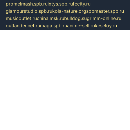
promelmash.spb.ru
ixtys.spb.ru
fccity.ru
glamourstudio.spb.ru
kola-nature.org
spbmaster.spb.ru
musicoutlet.ru
china.msk.ru
bulldog.su
grimm-online.ru
outlander.net.ru
maga.spb.ru
anime-sell.ru
keseloy.ru
газприборсервис.рф
karmin.spb.ru
shekswood.ru
tischlermebel.ru
automall66.ru
mag-vladimir.ru
yardbar.ru
kiwitour.spb.ru
indesign.com.ru
freestylemebel.ru
bany-samara.ru
rsei.ru
naidisvoyput.ru
mgsn-invest.ru
ipkamerasannce.ru
alicante-house.ru
ibelka74.ru
cozyhouse.info
vlkargalev-studio.ru
700mb.ru
figura-ufa.ru
alina-live.ru
belarusiannews.ru
womenknow.ru
dos-vniimk.ru
sega.net.ru
dv.net.ru
phenomenonsofhistory.com
telesputnik.net.ru
wall.pp.ru
pylesosroidmi.ru
gtc-clan.ru
cligs.ru
bibikazap.ru
popova.org.ru
netwhistler.spb.ru
bellvil.ru
bonzon.ru
iss-vladik.ru
defiparis.net.ru
las-gryzas.ru
amku.ru
electednews.spb.ru
feather.org.ru
spar72.ru
tankiigri.ru