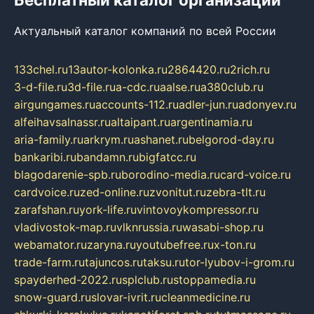
Актуальный каталог компаний по всей России
133chel.ru
13autor-kolonka.ru
2864420.ru
2rich.ru
3-d-file.ru
3d-file.ru
a-cdc.ru
aalse.ru
a380club.ru
airgungames.ru
accounts-112.ru
adler-jun.ru
adonyev.ru
alfeihavsalnassr.ru
altaipant.ru
argentinamia.ru
aria-family.ru
arkrym.ru
ashanet.ru
belgorod-day.ru
bankaribi.ru
bandamn.ru
bigfatcc.ru
blagodarenie-spb.ru
borodino-media.ru
card-voice.ru
cardvoice.ru
zed-online.ru
zvonitut.ru
zebra-tlt.ru
zarafshan.ru
york-life.ru
vintovoykompressor.ru
vladivostok-map.ru
vlknrussia.ru
wasabi-shop.ru
webamator.ru
zaryna.ru
youtubefree.ru
x-ton.ru
trade-farm.ru
tajuncos.ru
taksu.ru
tor-lyubov-i-grom.ru
spayderhed-2022.ru
splclub.ru
stoppamedia.ru
snow-guard.ru
slovar-ivrit.ru
cleanmedicine.ru