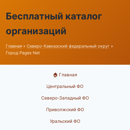
Бесплатный каталог
организаций
Главная
»
Северо-Кавказский федеральный округ
»
Город Pages Net
🏠 Главная
Центральный ФО
Северо-Западный ФО
Приволжский ФО
Уральский ФО