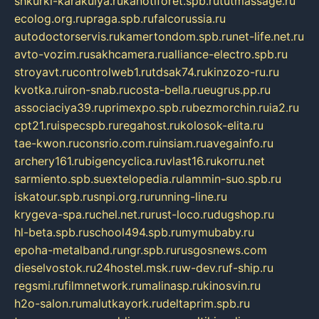
shkurki-karakulya.ru
kanotiforet.spb.ru
tutmassage.ru
ecolog.org.ru
praga.spb.ru
falcorussia.ru
autodoctorservis.ru
kamertondom.spb.ru
net-life.net.ru
avto-vozim.ru
sakhcamera.ru
alliance-electro.spb.ru
stroyavt.ru
controlweb1.ru
tdsak74.ru
kinzozo-ru.ru
kvotka.ru
iron-snab.ru
costa-bella.ru
eugrus.pp.ru
associaciya39.ru
primexpo.spb.ru
bezmorchin.ru
ia2.ru
cpt21.ru
ispecspb.ru
regahost.ru
kolosok-elita.ru
tae-kwon.ru
consrio.com.ru
insiam.ru
avegainfo.ru
archery161.ru
bigencyclica.ru
vlast16.ru
korru.net
sarmiento.spb.su
extelopedia.ru
lammin-suo.spb.ru
iskatour.spb.ru
snpi.org.ru
running-line.ru
krygeva-spa.ru
chel.net.ru
rust-loco.ru
dugshop.ru
hl-beta.spb.ru
school494.spb.ru
mymubaby.ru
epoha-metalband.ru
ngr.spb.ru
rusgosnews.com
dieselvostok.ru
24hostel.msk.ru
w-dev.ru
f-ship.ru
regsmi.ru
filmnetwork.ru
malinasp.ru
kinosvin.ru
h2o-salon.ru
malutkayork.ru
deltaprim.spb.ru