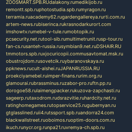
ZOOSMART.SPB.RU
dalakony.ru
medikijob.ru
remontt.spb.ru
photostudia.spb.ru
myragon.ru
terramia.ru
academy62.ru
gardengallereya.ru
rti.com.ru
artem-news.ru
biserinca.ru
krasnodarkurort.com
imshowtv.ru
mebel-v-tule.ru
mobtopik.ru
pcsecurity.net.ru
tool-sib.ru
multimetrunit.ru
sp-tour.ru
fan-cs.ru
santeh-russia.ru
symbian9.net.ru
DSHAIR.RU
tmmotors.spb.ru
xjocuricopii.com
musavtomat.msk.ru
obustrojdom.ru
sovetcik.ru
ybaranovskaya.ru
ppknews.ru
cult-alshei.ru
JAPANRUSSIA.RU
proekciyamebel.ru
imper-finans.ru
rim.org.ru
glamourai.ru
brassminus.ru
zabor-pro.ru
ftn.pp.ru
dorogoe58.ru
laimengpacker.ru
kuzova-zapchasti.ru
sageerp.ru
taxodrom.ru
dsrazvitie.ru
hardcity.net.ru
ratinghomegames.ru
topservice25.ru
gubernyan.ru
gtglasslined.ru
ii4.ru
tssport.spb.ru
andorra24.com
blackwallstreet.ru
oboimos.ru
optim-doors.com.ru
ikuch.ru
nycr.org.ru
npa21.ru
vremya-ch.spb.ru