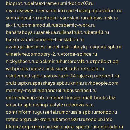
bioprot.ru
deltaextreme.ru
mirkotlov07.ru
mycrossway.ru
temamedia.ru
art-fusing.ru
cbslefort.ru
sunroadwatch.ru
citroen-yaroslavl.ru
ratnews.msk.ru
sk-if.ru
joomlamoduli.ru
academic-work.ru
bananaboys.ru
sanekua.ru
lianafrukt.ru
beta43.ru
tucsonwoori.com
alex-translation.ru
avantgardeclinics.ru
noel.msk.ru
buylq.ru
aquas-spb.ru
vilnerivne.com
bobry-2.ru
vtoroe-solnce.ru
nickysheen.ru
clockmir.ru
huntercraft.ru
стройокт.рф
webpixels.ru
pczz.msk.su
petrodvorets.spb.ru
nsintermed.spb.ru
avtovirazh-24.ru
jazzq.ru
czecot.ru
cruizi.spb.ru
spasskaya.spb.ru
kniris.ru
vkpeople.com
maminy-mysli.ru
arionorel.ru
khuseniosif.ru
dotmediacup.spb.ru
mebel-tiraspol.ru
all-books.biz
vmauto.spb.ru
shop-astyle.ru
derevo-s.ru
contrinform.ru
gutserial.ru
mdrussia.spb.ru
monod.ru
refine.org.ru
uk-krein.ru
kamensk61.ru
zooclub.info
filonov.org.ru
технокамск.рф
ra-spectr.ru
ooodriada.ru