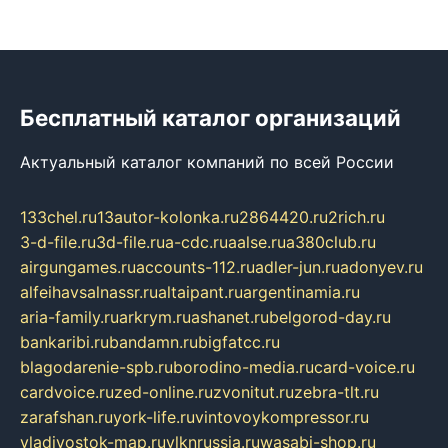
Бесплатный каталог организаций
Актуальный каталог компаний по всей России
133chel.ru
13autor-kolonka.ru
2864420.ru
2rich.ru
3-d-file.ru
3d-file.ru
a-cdc.ru
aalse.ru
a380club.ru
airgungames.ru
accounts-112.ru
adler-jun.ru
adonyev.ru
alfeihavsalnassr.ru
altaipant.ru
argentinamia.ru
aria-family.ru
arkrym.ru
ashanet.ru
belgorod-day.ru
bankaribi.ru
bandamn.ru
bigfatcc.ru
blagodarenie-spb.ru
borodino-media.ru
card-voice.ru
cardvoice.ru
zed-online.ru
zvonitut.ru
zebra-tlt.ru
zarafshan.ru
york-life.ru
vintovoykompressor.ru
vladivostok-map.ru
vlknrussia.ru
wasabi-shop.ru