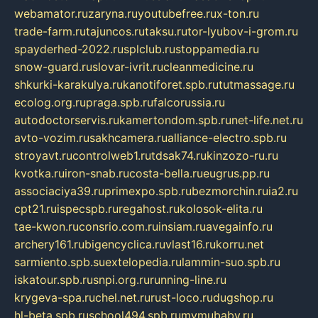
webamator.ru
zaryna.ru
youtubefree.ru
x-ton.ru
trade-farm.ru
tajuncos.ru
taksu.ru
tor-lyubov-i-grom.ru
spayderhed-2022.ru
splclub.ru
stoppamedia.ru
snow-guard.ru
slovar-ivrit.ru
cleanmedicine.ru
shkurki-karakulya.ru
kanotiforet.spb.ru
tutmassage.ru
ecolog.org.ru
praga.spb.ru
falcorussia.ru
autodoctorservis.ru
kamertondom.spb.ru
net-life.net.ru
avto-vozim.ru
sakhcamera.ru
alliance-electro.spb.ru
stroyavt.ru
controlweb1.ru
tdsak74.ru
kinzozo-ru.ru
kvotka.ru
iron-snab.ru
costa-bella.ru
eugrus.pp.ru
associaciya39.ru
primexpo.spb.ru
bezmorchin.ru
ia2.ru
cpt21.ru
ispecspb.ru
regahost.ru
kolosok-elita.ru
tae-kwon.ru
consrio.com.ru
insiam.ru
avegainfo.ru
archery161.ru
bigencyclica.ru
vlast16.ru
korru.net
sarmiento.spb.su
extelopedia.ru
lammin-suo.spb.ru
iskatour.spb.ru
snpi.org.ru
running-line.ru
krygeva-spa.ru
chel.net.ru
rust-loco.ru
dugshop.ru
hl-beta.spb.ru
school494.spb.ru
mymubaby.ru