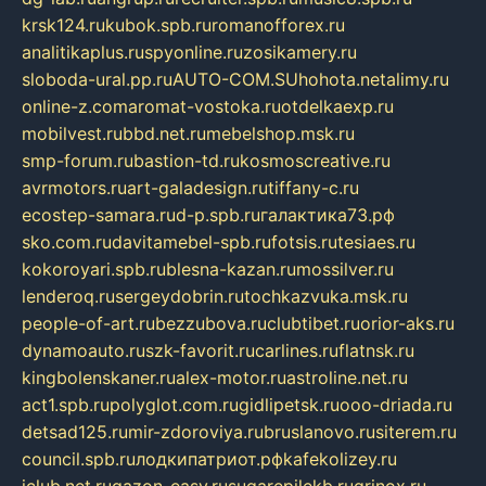
krsk124.ru
kubok.spb.ru
romanofforex.ru
analitikaplus.ru
spyonline.ru
zosikamery.ru
sloboda-ural.pp.ru
AUTO-COM.SU
hohota.net
alimy.ru
online-z.com
aromat-vostoka.ru
otdelkaexp.ru
mobilvest.ru
bbd.net.ru
mebelshop.msk.ru
smp-forum.ru
bastion-td.ru
kosmoscreative.ru
avrmotors.ru
art-galadesign.ru
tiffany-c.ru
ecostep-samara.ru
d-p.spb.ru
галактика73.рф
sko.com.ru
davitamebel-spb.ru
fotsis.ru
tesiaes.ru
kokoroyari.spb.ru
blesna-kazan.ru
mossilver.ru
lenderoq.ru
sergeydobrin.ru
tochkazvuka.msk.ru
people-of-art.ru
bezzubova.ru
clubtibet.ru
orior-aks.ru
dynamoauto.ru
szk-favorit.ru
carlines.ru
flatnsk.ru
kingbolenskaner.ru
alex-motor.ru
astroline.net.ru
act1.spb.ru
polyglot.com.ru
gidlipetsk.ru
ooo-driada.ru
detsad125.ru
mir-zdoroviya.ru
bruslanovo.ru
siterem.ru
council.spb.ru
лодкипатриот.рф
kafekolizey.ru
iclub.net.ru
gazon-easy.ru
sugarepilekb.ru
grinox.ru