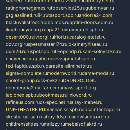
sageerp.ru
taxodrom.ru
dsrazvitie.ru
hardcity.net.ru
ratinghomegames.ru
topservice25.ru
gubernyan.ru
gtglasslined.ru
ii4.ru
tssport.spb.ru
andorra24.com
blackwallstreet.ru
oboimos.ru
optim-doors.com.ru
ikuch.ru
nycr.org.ru
npa21.ru
vremya-ch.spb.ru
desert000.ru
ivtorgi.ru
ifiori.ru
catalog-statei.ru
dcv.org.ru
spetsmaster174.ru
ipkameryhiseeu.ru
dum26.ru
ruspol.spb.ru
fr-opendp.ru
kam-solnyshko.ru
cheyenne-arapaho.ru
sevzapmetal.spb.ru
ted-lapidus.spb.ru
parasite-eliminator.ru
sigma-complete.ru
modernworld.ru
dama-moda.ru
eholot-group.ru
sk-nvkz.ru
DRONGOLD.RU
democratia2.ru
i-farmer.ru
mass-sport.org
jablonex.spb.ru
bookmess.ru
linkword.ru
refineua.com.ru
cs-spec.net.ru
altay-mebel.ru
DNK-THEATRE.RU
mechaniks.spb.ru
ipcamtechage.ru
skosta.ru
a-sun.ru
stroy-ldsp.ru
snowlands.org.ru
childrensshoes.ru
mrlizzy.ru
mebelsofiakrd.ru