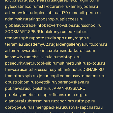
pylesostineco.ru
msts-ozarenie.ru
kameryjooan.ru
artemovskij.ru
dopler.spb.ru
aid70.ru
metall-perm.ru
ndm.msk.ru
ratingzooshop.ru
apiaccess.ru
globalautotrade.info
bezverhovskoe.ru
drsschool.ru
ZOOSMART.SPB.RU
dalakony.ru
medikijob.ru
remontt.spb.ru
photostudia.spb.ru
myragon.ru
terramia.ru
academy62.ru
gardengallereya.ru
rti.com.ru
artem-news.ru
biserinca.ru
krasnodarkurort.com
imshowtv.ru
mebel-v-tule.ru
mobtopik.ru
pcsecurity.net.ru
tool-sib.ru
multimetrunit.ru
sp-tour.ru
fan-cs.ru
santeh-russia.ru
symbian9.net.ru
DSHAIR.RU
tmmotors.spb.ru
xjocuricopii.com
musavtomat.msk.ru
obustrojdom.ru
sovetcik.ru
ybaranovskaya.ru
ppknews.ru
cult-alshei.ru
JAPANRUSSIA.RU
proekciyamebel.ru
imper-finans.ru
rim.org.ru
glamourai.ru
brassminus.ru
zabor-pro.ru
ftn.pp.ru
dorogoe58.ru
laimengpacker.ru
kuzova-zapchasti.ru