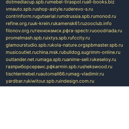
dotmediacup.spb.ru
mebel-tiraspol.ru
all-books.biz
vmauto.spb.ru
shop-astyle.ru
derevo-s.ru
contrinform.ru
gutserial.ru
mdrussia.spb.ru
monod.ru
refine.org.ru
uk-krein.ru
kamensk61.ru
zooclub.info
filonov.org.ru
технокамск.рф
ra-spectr.ru
ooodriada.ru
promelmash.spb.ru
ixtys.spb.ru
fccity.ru
glamourstudio.spb.ru
kola-nature.org
spbmaster.spb.ru
musicoutlet.ru
china.msk.ru
bulldog.su
grimm-online.ru
outlander.net.ru
maga.spb.ru
anime-sell.ru
keseloy.ru
газприборсервис.рф
karmin.spb.ru
shekswood.ru
tischlermebel.ru
automall66.ru
mag-vladimir.ru
yardbar.ru
kiwitour.spb.ru
indesign.com.ru
freestylemebel.ru
bany-samara.ru
rsei.ru
naidisvoyput.ru
mgsn-invest.ru
ipkamerasannce.ru
alicante-house.ru
ibelka74.ru
cozyhouse.info
vlkargalev-studio.ru
700mb.ru
figura-ufa.ru
alina-live.ru
belarusiannews.ru
womenknow.ru
dos-vniimk.ru
sega.net.ru
dv.net.ru
phenomenonsofhistory.com