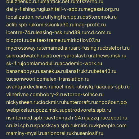
bulizhenko.ru
rumantick.net.ru
mtszerno.ru
daily-fishing.ru
glushiteli-v-spb.ru
megasat.org.ru
localization.net.ru
flyingfish.pp.ru
ds5teremok.ru
aclib.spb.ru
komissionka30.ru
mag-profit.ru
icentre-74.ru
leasing-nsk.ru
hd39.ru
rcd.com.ru
bioprot.ru
deltaextreme.ru
mirkotlov07.ru
mycrossway.ru
temamedia.ru
art-fusing.ru
cbslefort.ru
sunroadwatch.ru
citroen-yaroslavl.ru
ratnews.msk.ru
sk-if.ru
joomlamoduli.ru
academic-work.ru
bananaboys.ru
sanekua.ru
lianafrukt.ru
beta43.ru
tucsonwoori.com
alex-translation.ru
avantgardeclinics.ru
noel.msk.ru
buylq.ru
aquas-spb.ru
vilnerivne.com
bobry-2.ru
vtoroe-solnce.ru
nickysheen.ru
clockmir.ru
huntercraft.ru
стройокт.рф
webpixels.ru
pczz.msk.su
petrodvorets.spb.ru
nsintermed.spb.ru
avtovirazh-24.ru
jazzq.ru
czecot.ru
cruizi.spb.ru
spasskaya.spb.ru
kniris.ru
vkpeople.com
maminy-mysli.ru
arionorel.ru
khuseniosif.ru