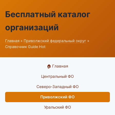
Бесплатный каталог
организаций
Главная
»
Приволжский федеральный округ
»
Справочник Guide Hot
🏠 Главная
Центральный ФО
Северо-Западный ФО
Приволжский ФО
Уральский ФО