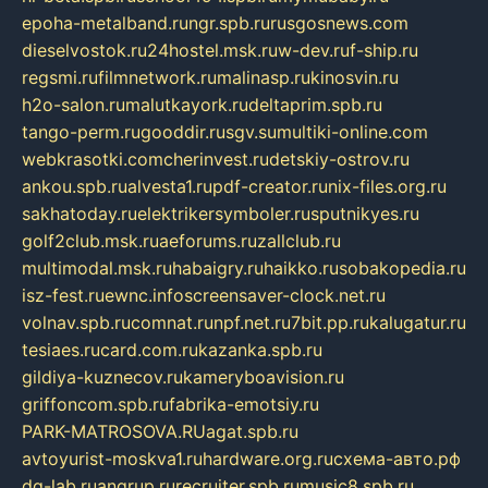
epoha-metalband.ru
ngr.spb.ru
rusgosnews.com
dieselvostok.ru
24hostel.msk.ru
w-dev.ru
f-ship.ru
regsmi.ru
filmnetwork.ru
malinasp.ru
kinosvin.ru
h2o-salon.ru
malutkayork.ru
deltaprim.spb.ru
tango-perm.ru
gooddir.ru
sgv.su
multiki-online.com
webkrasotki.com
cherinvest.ru
detskiy-ostrov.ru
ankou.spb.ru
alvesta1.ru
pdf-creator.ru
nix-files.org.ru
sakhatoday.ru
elektrikersymboler.ru
sputnikyes.ru
golf2club.msk.ru
aeforums.ru
zallclub.ru
multimodal.msk.ru
habaigry.ru
haikko.ru
sobakopedia.ru
isz-fest.ru
ewnc.info
screensaver-clock.net.ru
volnav.spb.ru
comnat.ru
npf.net.ru
7bit.pp.ru
kalugatur.ru
tesiaes.ru
card.com.ru
kazanka.spb.ru
gildiya-kuznecov.ru
kameryboavision.ru
griffoncom.spb.ru
fabrika-emotsiy.ru
PARK-MATROSOVA.RU
agat.spb.ru
avtoyurist-moskva1.ru
hardware.org.ru
схема-авто.рф
dg-lab.ru
angrup.ru
recruiter.spb.ru
music8.spb.ru