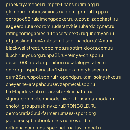
proekciyamebel.ru
imper-finans.ru
rim.org.ru
glamourai.ru
brassminus.ru
zabor-pro.ru
ftn.pp.ru
dorogoe58.ru
laimengpacker.ru
kuzova-zapchasti.ru
sageerp.ru
taxodrom.ru
dsrazvitie.ru
hardcity.net.ru
ratinghomegames.ru
topservice25.ru
gubernyan.ru
gtglasslined.ru
ii4.ru
tssport.spb.ru
andorra24.com
blackwallstreet.ru
oboimos.ru
optim-doors.com.ru
ikuch.ru
nycr.org.ru
npa21.ru
vremya-ch.spb.ru
desert000.ru
ivtorgi.ru
ifiori.ru
catalog-statei.ru
dcv.org.ru
spetsmaster174.ru
ipkameryhiseeu.ru
dum26.ru
ruspol.spb.ru
fr-opendp.ru
kam-solnyshko.ru
cheyenne-arapaho.ru
sevzapmetal.spb.ru
ted-lapidus.spb.ru
parasite-eliminator.ru
sigma-complete.ru
modernworld.ru
dama-moda.ru
eholot-group.ru
sk-nvkz.ru
DRONGOLD.RU
democratia2.ru
i-farmer.ru
mass-sport.org
jablonex.spb.ru
bookmess.ru
linkword.ru
refineua.com.ru
cs-spec.net.ru
altay-mebel.ru