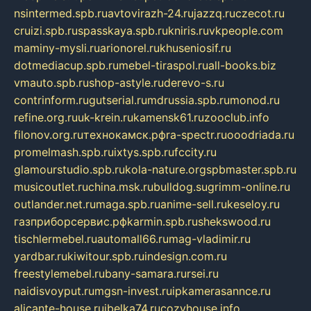
nsintermed.spb.ru
avtovirazh-24.ru
jazzq.ru
czecot.ru
cruizi.spb.ru
spasskaya.spb.ru
kniris.ru
vkpeople.com
maminy-mysli.ru
arionorel.ru
khuseniosif.ru
dotmediacup.spb.ru
mebel-tiraspol.ru
all-books.biz
vmauto.spb.ru
shop-astyle.ru
derevo-s.ru
contrinform.ru
gutserial.ru
mdrussia.spb.ru
monod.ru
refine.org.ru
uk-krein.ru
kamensk61.ru
zooclub.info
filonov.org.ru
технокамск.рф
ra-spectr.ru
ooodriada.ru
promelmash.spb.ru
ixtys.spb.ru
fccity.ru
glamourstudio.spb.ru
kola-nature.org
spbmaster.spb.ru
musicoutlet.ru
china.msk.ru
bulldog.su
grimm-online.ru
outlander.net.ru
maga.spb.ru
anime-sell.ru
keseloy.ru
газприборсервис.рф
karmin.spb.ru
shekswood.ru
tischlermebel.ru
automall66.ru
mag-vladimir.ru
yardbar.ru
kiwitour.spb.ru
indesign.com.ru
freestylemebel.ru
bany-samara.ru
rsei.ru
naidisvoyput.ru
mgsn-invest.ru
ipkamerasannce.ru
alicante-house.ru
ibelka74.ru
cozyhouse.info