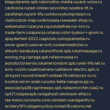
blagodarenie-spb.ru
borodino-media.ru
card-voice.ru
cardvoice.ru
zed-online.ru
zvonitut.ru
zebra-tlt.ru
zarafshan.ru
york-life.ru
vintovoykompressor.ru
vladivostok-map.ru
vlknrussia.ru
wasabi-shop.ru
webamator.ru
zaryna.ru
youtubefree.ru
x-ton.ru
trade-farm.ru
tajuncos.ru
taksu.ru
tor-lyubov-i-grom.ru
spayderhed-2022.ru
splclub.ru
stoppamedia.ru
snow-guard.ru
slovar-ivrit.ru
cleanmedicine.ru
shkurki-karakulya.ru
kanotiforet.spb.ru
tutmassage.ru
ecolog.org.ru
praga.spb.ru
falcorussia.ru
autodoctorservis.ru
kamertondom.spb.ru
net-life.net.ru
avto-vozim.ru
sakhcamera.ru
alliance-electro.spb.ru
stroyavt.ru
controlweb1.ru
tdsak74.ru
kinzozo-ru.ru
kvotka.ru
iron-snab.ru
costa-bella.ru
eugrus.pp.ru
associaciya39.ru
primexpo.spb.ru
bezmorchin.ru
ia2.ru
cpt21.ru
ispecspb.ru
regahost.ru
kolosok-elita.ru
tae-kwon.ru
consrio.com.ru
insiam.ru
avegainfo.ru
archery161.ru
bigencyclica.ru
vlast16.ru
korru.net