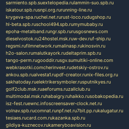
sarmiento.spb.su
extelopedia.ru
lammin-suo.spb.ru
iskatour.spb.ru
snpi.org.ru
running-line.ru
krygeva-spa.ru
chel.net.ru
rust-loco.ru
dugshop.ru
hl-beta.spb.ru
school494.spb.ru
mymubaby.ru
epoha-metalband.ru
ngr.spb.ru
rusgosnews.com
dieselvostok.ru
24hostel.msk.ru
w-dev.ru
f-ship.ru
regsmi.ru
filmnetwork.ru
malinasp.ru
kinosvin.ru
h2o-salon.ru
malutkayork.ru
deltaprim.spb.ru
tango-perm.ru
gooddir.ru
sgv.su
multiki-online.com
webkrasotki.com
cherinvest.ru
detskiy-ostrov.ru
ankou.spb.ru
alvesta1.ru
pdf-creator.ru
nix-files.org.ru
sakhatoday.ru
elektrikersymboler.ru
sputnikyes.ru
golf2club.msk.ru
aeforums.ru
zallclub.ru
multimodal.msk.ru
habaigry.ru
haikko.ru
sobakopedia.ru
isz-fest.ru
ewnc.info
screensaver-clock.net.ru
volnav.spb.ru
comnat.ru
npf.net.ru
7bit.pp.ru
kalugatur.ru
tesiaes.ru
card.com.ru
kazanka.spb.ru
gildiya-kuznecov.ru
kameryboavision.ru