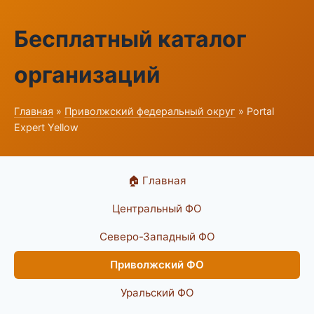
Бесплатный каталог
организаций
Главная
»
Приволжский федеральный округ
» Portal
Expert Yellow
🏠 Главная
Центральный ФО
Северо-Западный ФО
Приволжский ФО
Уральский ФО