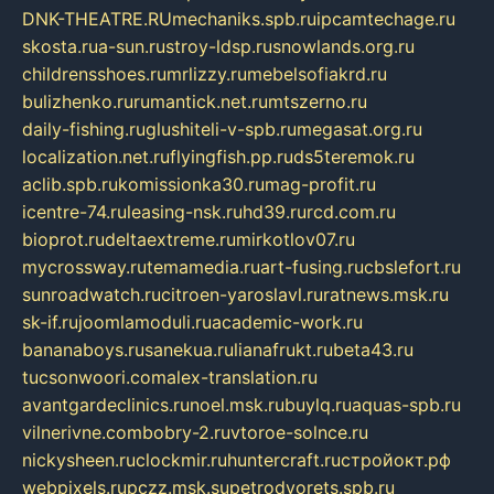
DNK-THEATRE.RU
mechaniks.spb.ru
ipcamtechage.ru
skosta.ru
a-sun.ru
stroy-ldsp.ru
snowlands.org.ru
childrensshoes.ru
mrlizzy.ru
mebelsofiakrd.ru
bulizhenko.ru
rumantick.net.ru
mtszerno.ru
daily-fishing.ru
glushiteli-v-spb.ru
megasat.org.ru
localization.net.ru
flyingfish.pp.ru
ds5teremok.ru
aclib.spb.ru
komissionka30.ru
mag-profit.ru
icentre-74.ru
leasing-nsk.ru
hd39.ru
rcd.com.ru
bioprot.ru
deltaextreme.ru
mirkotlov07.ru
mycrossway.ru
temamedia.ru
art-fusing.ru
cbslefort.ru
sunroadwatch.ru
citroen-yaroslavl.ru
ratnews.msk.ru
sk-if.ru
joomlamoduli.ru
academic-work.ru
bananaboys.ru
sanekua.ru
lianafrukt.ru
beta43.ru
tucsonwoori.com
alex-translation.ru
avantgardeclinics.ru
noel.msk.ru
buylq.ru
aquas-spb.ru
vilnerivne.com
bobry-2.ru
vtoroe-solnce.ru
nickysheen.ru
clockmir.ru
huntercraft.ru
стройокт.рф
webpixels.ru
pczz.msk.su
petrodvorets.spb.ru