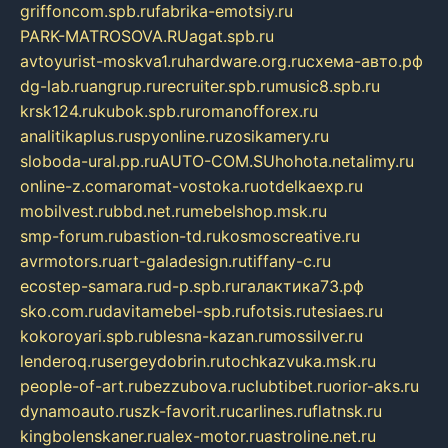
griffoncom.spb.ru
fabrika-emotsiy.ru
PARK-MATROSOVA.RU
agat.spb.ru
avtoyurist-moskva1.ru
hardware.org.ru
схема-авто.рф
dg-lab.ru
angrup.ru
recruiter.spb.ru
music8.spb.ru
krsk124.ru
kubok.spb.ru
romanofforex.ru
analitikaplus.ru
spyonline.ru
zosikamery.ru
sloboda-ural.pp.ru
AUTO-COM.SU
hohota.net
alimy.ru
online-z.com
aromat-vostoka.ru
otdelkaexp.ru
mobilvest.ru
bbd.net.ru
mebelshop.msk.ru
smp-forum.ru
bastion-td.ru
kosmoscreative.ru
avrmotors.ru
art-galadesign.ru
tiffany-c.ru
ecostep-samara.ru
d-p.spb.ru
галактика73.рф
sko.com.ru
davitamebel-spb.ru
fotsis.ru
tesiaes.ru
kokoroyari.spb.ru
blesna-kazan.ru
mossilver.ru
lenderoq.ru
sergeydobrin.ru
tochkazvuka.msk.ru
people-of-art.ru
bezzubova.ru
clubtibet.ru
orior-aks.ru
dynamoauto.ru
szk-favorit.ru
carlines.ru
flatnsk.ru
kingbolenskaner.ru
alex-motor.ru
astroline.net.ru