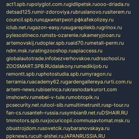
act1.spb.ru
polyglot.com.ru
gidlipetsk.ru
ooo-driada.ru
detsad125.ru
mir-zdoroviya.ru
bruslanovo.ru
siterem.ru
council.spb.ru
лодкипатриот.рф
kafekolizey.ru
iclub.net.ru
gazon-easy.ru
sugarepilekb.ru
grinox.ru
pylesostineco.ru
msts-ozarenie.ru
kameryjooan.ru
artemovskij.ru
dopler.spb.ru
aid70.ru
metall-perm.ru
ndm.msk.ru
ratingzooshop.ru
apiaccess.ru
globalautotrade.info
bezverhovskoe.ru
drsschool.ru
ZOOSMART.SPB.RU
dalakony.ru
medikijob.ru
remontt.spb.ru
photostudia.spb.ru
myragon.ru
terramia.ru
academy62.ru
gardengallereya.ru
rti.com.ru
artem-news.ru
biserinca.ru
krasnodarkurort.com
imshowtv.ru
mebel-v-tule.ru
mobtopik.ru
pcsecurity.net.ru
tool-sib.ru
multimetrunit.ru
sp-tour.ru
fan-cs.ru
santeh-russia.ru
symbian9.net.ru
DSHAIR.RU
tmmotors.spb.ru
xjocuricopii.com
musavtomat.msk.ru
obustrojdom.ru
sovetcik.ru
ybaranovskaya.ru
ppknews.ru
cult-alshei.ru
JAPANRUSSIA.RU