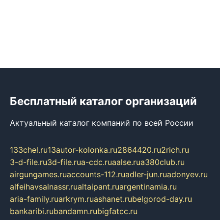
Бесплатный каталог организаций
Актуальный каталог компаний по всей России
133chel.ru
13autor-kolonka.ru
2864420.ru
2rich.ru
3-d-file.ru
3d-file.ru
a-cdc.ru
aalse.ru
a380club.ru
airgungames.ru
accounts-112.ru
adler-jun.ru
adonyev.ru
alfeihavsalnassr.ru
altaipant.ru
argentinamia.ru
aria-family.ru
arkrym.ru
ashanet.ru
belgorod-day.ru
bankaribi.ru
bandamn.ru
bigfatcc.ru