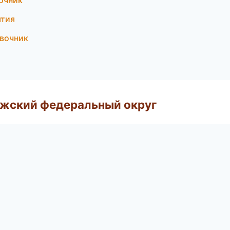
очник
ятия
авочник
лжский федеральный округ