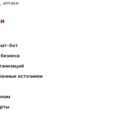
, аптеки
ми
чат-бот
 бизнеса
ганизаций
еренные источники
онам
арты