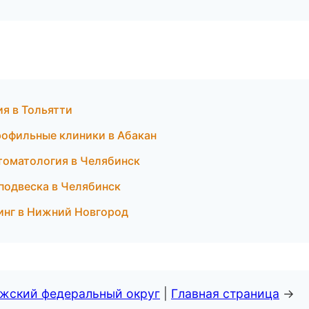
ия в Тольятти
рофильные клиники в Абакан
томатология в Челябинск
и подвеска в Челябинск
линг в Нижний Новгород
лжский федеральный округ
|
Главная страница
→