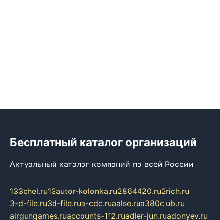
Бесплатный каталог организаций
Актуальный каталог компаний по всей России
133chel.ru
13autor-kolonka.ru
2864420.ru
2rich.ru
3-d-file.ru
3d-file.ru
a-cdc.ru
aalse.ru
a380club.ru
airgungames.ru
accounts-112.ru
adler-jun.ru
adonyev.ru