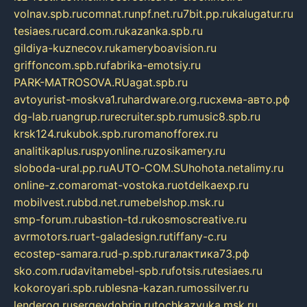
volnav.spb.ru
comnat.ru
npf.net.ru
7bit.pp.ru
kalugatur.ru
tesiaes.ru
card.com.ru
kazanka.spb.ru
gildiya-kuznecov.ru
kameryboavision.ru
griffoncom.spb.ru
fabrika-emotsiy.ru
PARK-MATROSOVA.RU
agat.spb.ru
avtoyurist-moskva1.ru
hardware.org.ru
схема-авто.рф
dg-lab.ru
angrup.ru
recruiter.spb.ru
music8.spb.ru
krsk124.ru
kubok.spb.ru
romanofforex.ru
analitikaplus.ru
spyonline.ru
zosikamery.ru
sloboda-ural.pp.ru
AUTO-COM.SU
hohota.net
alimy.ru
online-z.com
aromat-vostoka.ru
otdelkaexp.ru
mobilvest.ru
bbd.net.ru
mebelshop.msk.ru
smp-forum.ru
bastion-td.ru
kosmoscreative.ru
avrmotors.ru
art-galadesign.ru
tiffany-c.ru
ecostep-samara.ru
d-p.spb.ru
галактика73.рф
sko.com.ru
davitamebel-spb.ru
fotsis.ru
tesiaes.ru
kokoroyari.spb.ru
blesna-kazan.ru
mossilver.ru
lenderoq.ru
sergeydobrin.ru
tochkazvuka.msk.ru