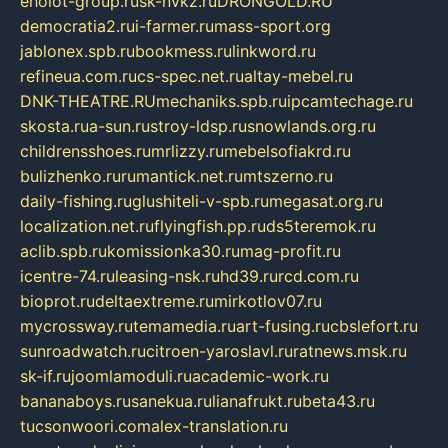
eholot-group.ru
sk-nvkz.ru
DRONGOLD.RU
democratia2.ru
i-farmer.ru
mass-sport.org
jablonex.spb.ru
bookmess.ru
linkword.ru
refineua.com.ru
cs-spec.net.ru
altay-mebel.ru
DNK-THEATRE.RU
mechaniks.spb.ru
ipcamtechage.ru
skosta.ru
a-sun.ru
stroy-ldsp.ru
snowlands.org.ru
childrensshoes.ru
mrlizzy.ru
mebelsofiakrd.ru
bulizhenko.ru
rumantick.net.ru
mtszerno.ru
daily-fishing.ru
glushiteli-v-spb.ru
megasat.org.ru
localization.net.ru
flyingfish.pp.ru
ds5teremok.ru
aclib.spb.ru
komissionka30.ru
mag-profit.ru
icentre-74.ru
leasing-nsk.ru
hd39.ru
rcd.com.ru
bioprot.ru
deltaextreme.ru
mirkotlov07.ru
mycrossway.ru
temamedia.ru
art-fusing.ru
cbslefort.ru
sunroadwatch.ru
citroen-yaroslavl.ru
ratnews.msk.ru
sk-if.ru
joomlamoduli.ru
academic-work.ru
bananaboys.ru
sanekua.ru
lianafrukt.ru
beta43.ru
tucsonwoori.com
alex-translation.ru