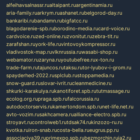
alfeihavsalnassr.ru
altaipant.ru
argentinamia.ru
aria-family.ru
arkrym.ru
ashanet.ru
belgorod-day.ru
bankaribi.ru
bandamn.ru
bigfatcc.ru
blagodarenie-spb.ru
borodino-media.ru
card-voice.ru
cardvoice.ru
zed-online.ru
zvonitut.ru
zebra-tlt.ru
zarafshan.ru
york-life.ru
vintovoykompressor.ru
vladivostok-map.ru
vlknrussia.ru
wasabi-shop.ru
webamator.ru
zaryna.ru
youtubefree.ru
x-ton.ru
trade-farm.ru
tajuncos.ru
taksu.ru
tor-lyubov-i-grom.ru
spayderhed-2022.ru
splclub.ru
stoppamedia.ru
snow-guard.ru
slovar-ivrit.ru
cleanmedicine.ru
shkurki-karakulya.ru
kanotiforet.spb.ru
tutmassage.ru
ecolog.org.ru
praga.spb.ru
falcorussia.ru
autodoctorservis.ru
kamertondom.spb.ru
net-life.net.ru
avto-vozim.ru
sakhcamera.ru
alliance-electro.spb.ru
stroyavt.ru
controlweb1.ru
tdsak74.ru
kinzozo-ru.ru
kvotka.ru
iron-snab.ru
costa-bella.ru
eugrus.pp.ru
associaciya39.ru
primexpo.spb.ru
bezmorchin.ru
ia2.ru