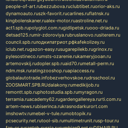
people-of-art.ru
bezzubova.ru
clubtibet.ru
orior-aks.ru
dynamoauto.ru
szk-favorit.ru
carlines.ru
flatnsk.ru
kingbolenskaner.ru
alex-motor.ru
astroline.net.ru
act1.spb.ru
polyglot.com.ru
gidlipetsk.ru
ooo-driada.ru
detsad125.ru
mir-zdoroviya.ru
bruslanovo.ru
siterem.ru
council.spb.ru
лодкипатриот.рф
kafekolizey.ru
iclub.net.ru
gazon-easy.ru
sugarepilekb.ru
grinox.ru
pylesostineco.ru
msts-ozarenie.ru
kameryjooan.ru
artemovskij.ru
dopler.spb.ru
aid70.ru
metall-perm.ru
ndm.msk.ru
ratingzooshop.ru
apiaccess.ru
globalautotrade.info
bezverhovskoe.ru
drsschool.ru
ZOOSMART.SPB.RU
dalakony.ru
medikijob.ru
remontt.spb.ru
photostudia.spb.ru
myragon.ru
terramia.ru
academy62.ru
gardengallereya.ru
rti.com.ru
artem-news.ru
biserinca.ru
krasnodarkurort.com
imshowtv.ru
mebel-v-tule.ru
mobtopik.ru
pcsecurity.net.ru
tool-sib.ru
multimetrunit.ru
sp-tour.ru
fan-cs.ru
santeh-russia.ru
symbian9.net.ru
DSHAIR.RU