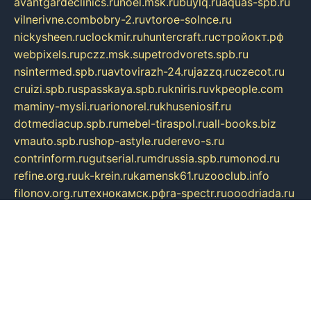
avantgardeclinics.ru
noel.msk.ru
buylq.ru
aquas-spb.ru
vilnerivne.com
bobry-2.ru
vtoroe-solnce.ru
nickysheen.ru
clockmir.ru
huntercraft.ru
стройокт.рф
webpixels.ru
pczz.msk.su
petrodvorets.spb.ru
nsintermed.spb.ru
avtovirazh-24.ru
jazzq.ru
czecot.ru
cruizi.spb.ru
spasskaya.spb.ru
kniris.ru
vkpeople.com
maminy-mysli.ru
arionorel.ru
khuseniosif.ru
dotmediacup.spb.ru
mebel-tiraspol.ru
all-books.biz
vmauto.spb.ru
shop-astyle.ru
derevo-s.ru
contrinform.ru
gutserial.ru
mdrussia.spb.ru
monod.ru
refine.org.ru
uk-krein.ru
kamensk61.ru
zooclub.info
filonov.org.ru
технокамск.рф
ra-spectr.ru
ooodriada.ru
promelmash.spb.ru
ixtys.spb.ru
fccity.ru
glamourstudio.spb.ru
kola-nature.org
spbmaster.spb.ru
musicoutlet.ru
china.msk.ru
bulldog.su
grimm-online.ru
outlander.net.ru
maga.spb.ru
anime-sell.ru
keseloy.ru
газприборсервис.рф
karmin.spb.ru
shekswood.ru
tischlermebel.ru
automall66.ru
mag-vladimir.ru