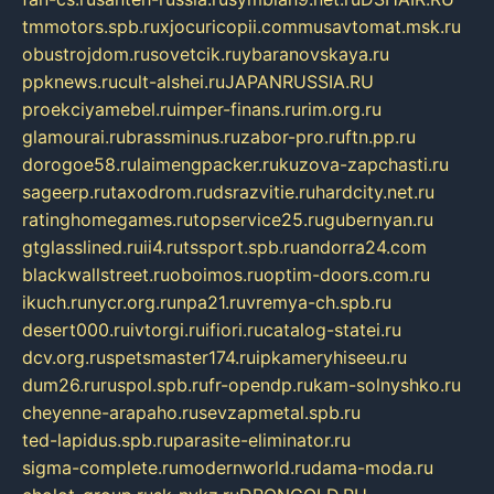
tmmotors.spb.ru
xjocuricopii.com
musavtomat.msk.ru
obustrojdom.ru
sovetcik.ru
ybaranovskaya.ru
ppknews.ru
cult-alshei.ru
JAPANRUSSIA.RU
proekciyamebel.ru
imper-finans.ru
rim.org.ru
glamourai.ru
brassminus.ru
zabor-pro.ru
ftn.pp.ru
dorogoe58.ru
laimengpacker.ru
kuzova-zapchasti.ru
sageerp.ru
taxodrom.ru
dsrazvitie.ru
hardcity.net.ru
ratinghomegames.ru
topservice25.ru
gubernyan.ru
gtglasslined.ru
ii4.ru
tssport.spb.ru
andorra24.com
blackwallstreet.ru
oboimos.ru
optim-doors.com.ru
ikuch.ru
nycr.org.ru
npa21.ru
vremya-ch.spb.ru
desert000.ru
ivtorgi.ru
ifiori.ru
catalog-statei.ru
dcv.org.ru
spetsmaster174.ru
ipkameryhiseeu.ru
dum26.ru
ruspol.spb.ru
fr-opendp.ru
kam-solnyshko.ru
cheyenne-arapaho.ru
sevzapmetal.spb.ru
ted-lapidus.spb.ru
parasite-eliminator.ru
sigma-complete.ru
modernworld.ru
dama-moda.ru