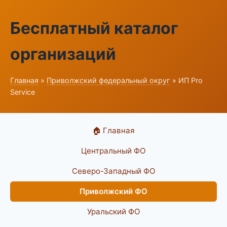
Бесплатный каталог
организаций
Главная
»
Приволжский федеральный округ
» ИП Pro
Service
🏠 Главная
Центральный ФО
Северо-Западный ФО
Приволжский ФО
Уральский ФО