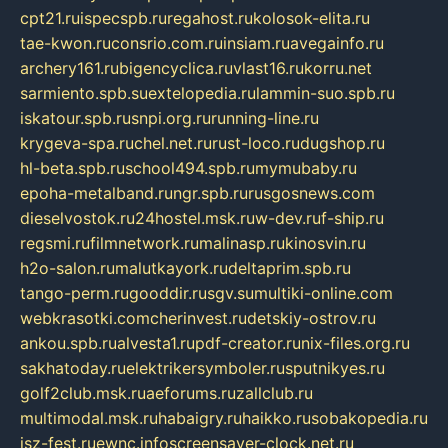
cpt21.ru
ispecspb.ru
regahost.ru
kolosok-elita.ru
tae-kwon.ru
consrio.com.ru
insiam.ru
avegainfo.ru
archery161.ru
bigencyclica.ru
vlast16.ru
korru.net
sarmiento.spb.su
extelopedia.ru
lammin-suo.spb.ru
iskatour.spb.ru
snpi.org.ru
running-line.ru
krygeva-spa.ru
chel.net.ru
rust-loco.ru
dugshop.ru
hl-beta.spb.ru
school494.spb.ru
mymubaby.ru
epoha-metalband.ru
ngr.spb.ru
rusgosnews.com
dieselvostok.ru
24hostel.msk.ru
w-dev.ru
f-ship.ru
regsmi.ru
filmnetwork.ru
malinasp.ru
kinosvin.ru
h2o-salon.ru
malutkayork.ru
deltaprim.spb.ru
tango-perm.ru
gooddir.ru
sgv.su
multiki-online.com
webkrasotki.com
cherinvest.ru
detskiy-ostrov.ru
ankou.spb.ru
alvesta1.ru
pdf-creator.ru
nix-files.org.ru
sakhatoday.ru
elektrikersymboler.ru
sputnikyes.ru
golf2club.msk.ru
aeforums.ru
zallclub.ru
multimodal.msk.ru
habaigry.ru
haikko.ru
sobakopedia.ru
isz-fest.ru
ewnc.info
screensaver-clock.net.ru