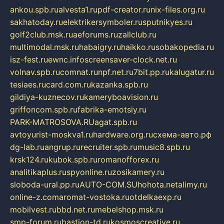
ankou.spb.ru
alvesta1.ru
pdf-creator.ru
nix-files.org.ru
sakhatoday.ru
elektrikersymboler.ru
sputnikyes.ru
golf2club.msk.ru
aeforums.ru
zallclub.ru
multimodal.msk.ru
habaigry.ru
haikko.ru
sobakopedia.ru
isz-fest.ru
ewnc.info
screensaver-clock.net.ru
volnav.spb.ru
comnat.ru
npf.net.ru
7bit.pp.ru
kalugatur.ru
tesiaes.ru
card.com.ru
kazanka.spb.ru
gildiya-kuznecov.ru
kameryboavision.ru
griffoncom.spb.ru
fabrika-emotsiy.ru
PARK-MATROSOVA.RU
agat.spb.ru
avtoyurist-moskva1.ru
hardware.org.ru
схема-авто.рф
dg-lab.ru
angrup.ru
recruiter.spb.ru
music8.spb.ru
krsk124.ru
kubok.spb.ru
romanofforex.ru
analitikaplus.ru
spyonline.ru
zosikamery.ru
sloboda-ural.pp.ru
AUTO-COM.SU
hohota.net
alimy.ru
online-z.com
aromat-vostoka.ru
otdelkaexp.ru
mobilvest.ru
bbd.net.ru
mebelshop.msk.ru
smp-forum.ru
bastion-td.ru
kosmoscreative.ru