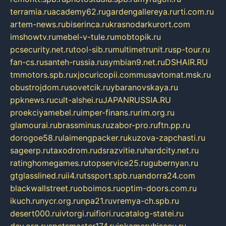
terramia.ru
academy62.ru
gardengallereya.ru
rti.com.ru
artem-news.ru
biserinca.ru
krasnodarkurort.com
imshowtv.ru
mebel-v-tule.ru
mobtopik.ru
pcsecurity.net.ru
tool-sib.ru
multimetrunit.ru
sp-tour.ru
fan-cs.ru
santeh-russia.ru
symbian9.net.ru
DSHAIR.RU
tmmotors.spb.ru
xjocuricopii.com
musavtomat.msk.ru
obustrojdom.ru
sovetcik.ru
ybaranovskaya.ru
ppknews.ru
cult-alshei.ru
JAPANRUSSIA.RU
proekciyamebel.ru
imper-finans.ru
rim.org.ru
glamourai.ru
brassminus.ru
zabor-pro.ru
ftn.pp.ru
dorogoe58.ru
laimengpacker.ru
kuzova-zapchasti.ru
sageerp.ru
taxodrom.ru
dsrazvitie.ru
hardcity.net.ru
ratinghomegames.ru
topservice25.ru
gubernyan.ru
gtglasslined.ru
ii4.ru
tssport.spb.ru
andorra24.com
blackwallstreet.ru
oboimos.ru
optim-doors.com.ru
ikuch.ru
nycr.org.ru
npa21.ru
vremya-ch.spb.ru
desert000.ru
ivtorgi.ru
ifiori.ru
catalog-statei.ru
dcv.org.ru
spetsmaster174.ru
ipkameryhiseeu.ru