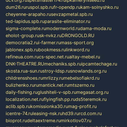
dum26.ru
ruspol.spb.ru
fr-opendp.ru
kam-solnyshko.ru
cheyenne-arapaho.ru
sevzapmetal.spb.ru
ted-lapidus.spb.ru
parasite-eliminator.ru
sigma-complete.ru
modernworld.ru
dama-moda.ru
eholot-group.ru
sk-nvkz.ru
DRONGOLD.RU
democratia2.ru
i-farmer.ru
mass-sport.org
jablonex.spb.ru
bookmess.ru
linkword.ru
refineua.com.ru
cs-spec.net.ru
altay-mebel.ru
DNK-THEATRE.RU
mechaniks.spb.ru
ipcamtechage.ru
skosta.ru
a-sun.ru
stroy-ldsp.ru
snowlands.org.ru
childrensshoes.ru
mrlizzy.ru
mebelsofiakrd.ru
bulizhenko.ru
rumantick.net.ru
mtszerno.ru
daily-fishing.ru
glushiteli-v-spb.ru
megasat.org.ru
localization.net.ru
flyingfish.pp.ru
ds5teremok.ru
aclib.spb.ru
komissionka30.ru
mag-profit.ru
icentre-74.ru
leasing-nsk.ru
hd39.ru
rcd.com.ru
bioprot.ru
deltaextreme.ru
mirkotlov07.ru