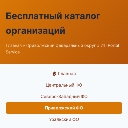
Бесплатный каталог
организаций
Главная
»
Приволжский федеральный округ
» ИП Portal
Service
🏠 Главная
Центральный ФО
Северо-Западный ФО
Приволжский ФО
Уральский ФО