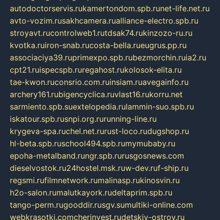
autodoctorservis.ru
kamertondom.spb.ru
net-life.net.ru
avto-vozim.ru
sakhcamera.ru
alliance-electro.spb.ru
stroyavt.ru
controlweb1.ru
tdsak74.ru
kinzozo-ru.ru
kvotka.ru
iron-snab.ru
costa-bella.ru
eugrus.pp.ru
associaciya39.ru
primexpo.spb.ru
bezmorchin.ru
ia2.ru
cpt21.ru
ispecspb.ru
regahost.ru
kolosok-elita.ru
tae-kwon.ru
consrio.com.ru
insiam.ru
avegainfo.ru
archery161.ru
bigencyclica.ru
vlast16.ru
korru.net
sarmiento.spb.su
extelopedia.ru
lammin-suo.spb.ru
iskatour.spb.ru
snpi.org.ru
running-line.ru
krygeva-spa.ru
chel.net.ru
rust-loco.ru
dugshop.ru
hl-beta.spb.ru
school494.spb.ru
mymubaby.ru
epoha-metalband.ru
ngr.spb.ru
rusgosnews.com
dieselvostok.ru
24hostel.msk.ru
w-dev.ru
f-ship.ru
regsmi.ru
filmnetwork.ru
malinasp.ru
kinosvin.ru
h2o-salon.ru
malutkayork.ru
deltaprim.spb.ru
tango-perm.ru
gooddir.ru
sgv.su
multiki-online.com
webkrasotki.com
cherinvest.ru
detskiy-ostrov.ru