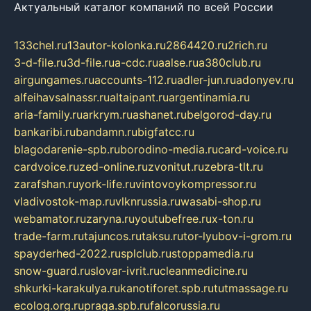
Актуальный каталог компаний по всей России
133chel.ru
13autor-kolonka.ru
2864420.ru
2rich.ru
3-d-file.ru
3d-file.ru
a-cdc.ru
aalse.ru
a380club.ru
airgungames.ru
accounts-112.ru
adler-jun.ru
adonyev.ru
alfeihavsalnassr.ru
altaipant.ru
argentinamia.ru
aria-family.ru
arkrym.ru
ashanet.ru
belgorod-day.ru
bankaribi.ru
bandamn.ru
bigfatcc.ru
blagodarenie-spb.ru
borodino-media.ru
card-voice.ru
cardvoice.ru
zed-online.ru
zvonitut.ru
zebra-tlt.ru
zarafshan.ru
york-life.ru
vintovoykompressor.ru
vladivostok-map.ru
vlknrussia.ru
wasabi-shop.ru
webamator.ru
zaryna.ru
youtubefree.ru
x-ton.ru
trade-farm.ru
tajuncos.ru
taksu.ru
tor-lyubov-i-grom.ru
spayderhed-2022.ru
splclub.ru
stoppamedia.ru
snow-guard.ru
slovar-ivrit.ru
cleanmedicine.ru
shkurki-karakulya.ru
kanotiforet.spb.ru
tutmassage.ru
ecolog.org.ru
praga.spb.ru
falcorussia.ru