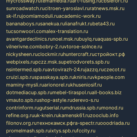
mycrossway.ru
temamedia.ru
art-fusing.ru
cbslefort.ru
sunroadwatch.ru
citroen-yaroslavl.ru
ratnews.msk.ru
sk-if.ru
joomlamoduli.ru
academic-work.ru
bananaboys.ru
sanekua.ru
lianafrukt.ru
beta43.ru
tucsonwoori.com
alex-translation.ru
avantgardeclinics.ru
noel.msk.ru
buylq.ru
aquas-spb.ru
vilnerivne.com
bobry-2.ru
vtoroe-solnce.ru
nickysheen.ru
clockmir.ru
huntercraft.ru
стройокт.рф
webpixels.ru
pczz.msk.su
petrodvorets.spb.ru
nsintermed.spb.ru
avtovirazh-24.ru
jazzq.ru
czecot.ru
cruizi.spb.ru
spasskaya.spb.ru
kniris.ru
vkpeople.com
maminy-mysli.ru
arionorel.ru
khuseniosif.ru
dotmediacup.spb.ru
mebel-tiraspol.ru
all-books.biz
vmauto.spb.ru
shop-astyle.ru
derevo-s.ru
contrinform.ru
gutserial.ru
mdrussia.spb.ru
monod.ru
refine.org.ru
uk-krein.ru
kamensk61.ru
zooclub.info
filonov.org.ru
технокамск.рф
ra-spectr.ru
ooodriada.ru
promelmash.spb.ru
ixtys.spb.ru
fccity.ru