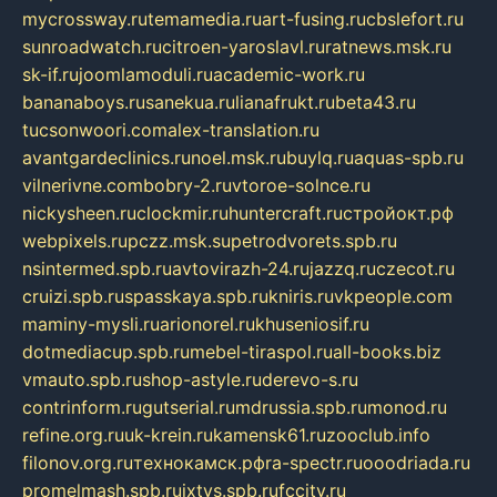
mycrossway.ru
temamedia.ru
art-fusing.ru
cbslefort.ru
sunroadwatch.ru
citroen-yaroslavl.ru
ratnews.msk.ru
sk-if.ru
joomlamoduli.ru
academic-work.ru
bananaboys.ru
sanekua.ru
lianafrukt.ru
beta43.ru
tucsonwoori.com
alex-translation.ru
avantgardeclinics.ru
noel.msk.ru
buylq.ru
aquas-spb.ru
vilnerivne.com
bobry-2.ru
vtoroe-solnce.ru
nickysheen.ru
clockmir.ru
huntercraft.ru
стройокт.рф
webpixels.ru
pczz.msk.su
petrodvorets.spb.ru
nsintermed.spb.ru
avtovirazh-24.ru
jazzq.ru
czecot.ru
cruizi.spb.ru
spasskaya.spb.ru
kniris.ru
vkpeople.com
maminy-mysli.ru
arionorel.ru
khuseniosif.ru
dotmediacup.spb.ru
mebel-tiraspol.ru
all-books.biz
vmauto.spb.ru
shop-astyle.ru
derevo-s.ru
contrinform.ru
gutserial.ru
mdrussia.spb.ru
monod.ru
refine.org.ru
uk-krein.ru
kamensk61.ru
zooclub.info
filonov.org.ru
технокамск.рф
ra-spectr.ru
ooodriada.ru
promelmash.spb.ru
ixtys.spb.ru
fccity.ru