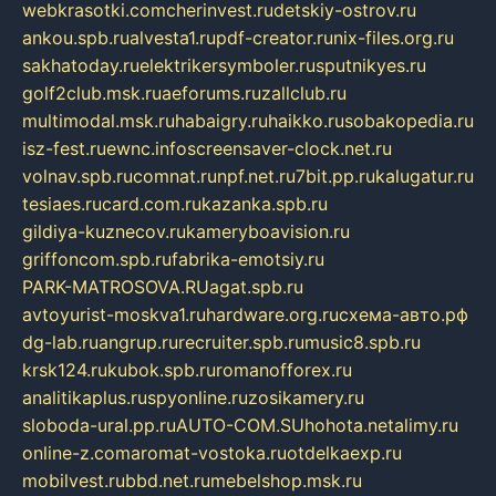
webkrasotki.com
cherinvest.ru
detskiy-ostrov.ru
ankou.spb.ru
alvesta1.ru
pdf-creator.ru
nix-files.org.ru
sakhatoday.ru
elektrikersymboler.ru
sputnikyes.ru
golf2club.msk.ru
aeforums.ru
zallclub.ru
multimodal.msk.ru
habaigry.ru
haikko.ru
sobakopedia.ru
isz-fest.ru
ewnc.info
screensaver-clock.net.ru
volnav.spb.ru
comnat.ru
npf.net.ru
7bit.pp.ru
kalugatur.ru
tesiaes.ru
card.com.ru
kazanka.spb.ru
gildiya-kuznecov.ru
kameryboavision.ru
griffoncom.spb.ru
fabrika-emotsiy.ru
PARK-MATROSOVA.RU
agat.spb.ru
avtoyurist-moskva1.ru
hardware.org.ru
схема-авто.рф
dg-lab.ru
angrup.ru
recruiter.spb.ru
music8.spb.ru
krsk124.ru
kubok.spb.ru
romanofforex.ru
analitikaplus.ru
spyonline.ru
zosikamery.ru
sloboda-ural.pp.ru
AUTO-COM.SU
hohota.net
alimy.ru
online-z.com
aromat-vostoka.ru
otdelkaexp.ru
mobilvest.ru
bbd.net.ru
mebelshop.msk.ru