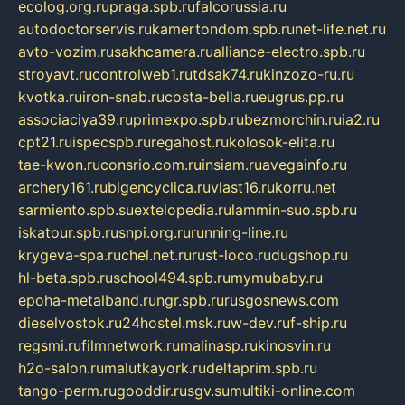
ecolog.org.ru
praga.spb.ru
falcorussia.ru
autodoctorservis.ru
kamertondom.spb.ru
net-life.net.ru
avto-vozim.ru
sakhcamera.ru
alliance-electro.spb.ru
stroyavt.ru
controlweb1.ru
tdsak74.ru
kinzozo-ru.ru
kvotka.ru
iron-snab.ru
costa-bella.ru
eugrus.pp.ru
associaciya39.ru
primexpo.spb.ru
bezmorchin.ru
ia2.ru
cpt21.ru
ispecspb.ru
regahost.ru
kolosok-elita.ru
tae-kwon.ru
consrio.com.ru
insiam.ru
avegainfo.ru
archery161.ru
bigencyclica.ru
vlast16.ru
korru.net
sarmiento.spb.su
extelopedia.ru
lammin-suo.spb.ru
iskatour.spb.ru
snpi.org.ru
running-line.ru
krygeva-spa.ru
chel.net.ru
rust-loco.ru
dugshop.ru
hl-beta.spb.ru
school494.spb.ru
mymubaby.ru
epoha-metalband.ru
ngr.spb.ru
rusgosnews.com
dieselvostok.ru
24hostel.msk.ru
w-dev.ru
f-ship.ru
regsmi.ru
filmnetwork.ru
malinasp.ru
kinosvin.ru
h2o-salon.ru
malutkayork.ru
deltaprim.spb.ru
tango-perm.ru
gooddir.ru
sgv.su
multiki-online.com