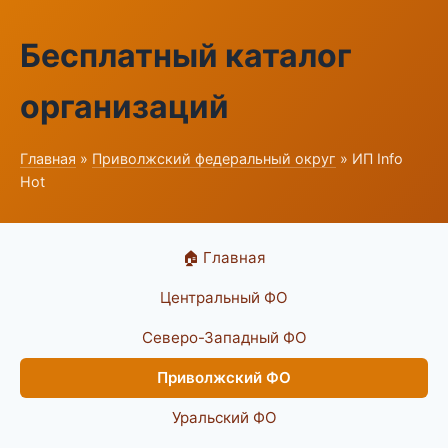
Бесплатный каталог
организаций
Главная
»
Приволжский федеральный округ
» ИП Info
Hot
🏠 Главная
Центральный ФО
Северо-Западный ФО
Приволжский ФО
Уральский ФО