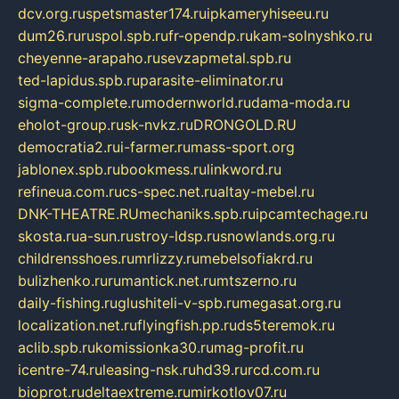
dcv.org.ru
spetsmaster174.ru
ipkameryhiseeu.ru
dum26.ru
ruspol.spb.ru
fr-opendp.ru
kam-solnyshko.ru
cheyenne-arapaho.ru
sevzapmetal.spb.ru
ted-lapidus.spb.ru
parasite-eliminator.ru
sigma-complete.ru
modernworld.ru
dama-moda.ru
eholot-group.ru
sk-nvkz.ru
DRONGOLD.RU
democratia2.ru
i-farmer.ru
mass-sport.org
jablonex.spb.ru
bookmess.ru
linkword.ru
refineua.com.ru
cs-spec.net.ru
altay-mebel.ru
DNK-THEATRE.RU
mechaniks.spb.ru
ipcamtechage.ru
skosta.ru
a-sun.ru
stroy-ldsp.ru
snowlands.org.ru
childrensshoes.ru
mrlizzy.ru
mebelsofiakrd.ru
bulizhenko.ru
rumantick.net.ru
mtszerno.ru
daily-fishing.ru
glushiteli-v-spb.ru
megasat.org.ru
localization.net.ru
flyingfish.pp.ru
ds5teremok.ru
aclib.spb.ru
komissionka30.ru
mag-profit.ru
icentre-74.ru
leasing-nsk.ru
hd39.ru
rcd.com.ru
bioprot.ru
deltaextreme.ru
mirkotlov07.ru