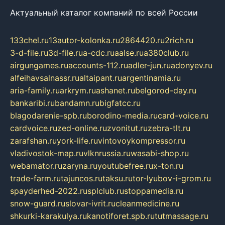
Актуальный каталог компаний по всей России
133chel.ru
13autor-kolonka.ru
2864420.ru
2rich.ru
3-d-file.ru
3d-file.ru
a-cdc.ru
aalse.ru
a380club.ru
airgungames.ru
accounts-112.ru
adler-jun.ru
adonyev.ru
alfeihavsalnassr.ru
altaipant.ru
argentinamia.ru
aria-family.ru
arkrym.ru
ashanet.ru
belgorod-day.ru
bankaribi.ru
bandamn.ru
bigfatcc.ru
blagodarenie-spb.ru
borodino-media.ru
card-voice.ru
cardvoice.ru
zed-online.ru
zvonitut.ru
zebra-tlt.ru
zarafshan.ru
york-life.ru
vintovoykompressor.ru
vladivostok-map.ru
vlknrussia.ru
wasabi-shop.ru
webamator.ru
zaryna.ru
youtubefree.ru
x-ton.ru
trade-farm.ru
tajuncos.ru
taksu.ru
tor-lyubov-i-grom.ru
spayderhed-2022.ru
splclub.ru
stoppamedia.ru
snow-guard.ru
slovar-ivrit.ru
cleanmedicine.ru
shkurki-karakulya.ru
kanotiforet.spb.ru
tutmassage.ru