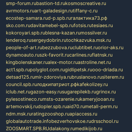
smp-forum.ru
bastion-td.ru
kosmoscreative.ru
avrmotors.ru
art-galadesign.ru
tiffany-c.ru
ecostep-samara.ru
d-p.spb.ru
галактика73.рф
sko.com.ru
davitamebel-spb.ru
fotsis.ru
tesiaes.ru
kokoroyari.spb.ru
blesna-kazan.ru
mossilver.ru
lenderoq.ru
sergeydobrin.ru
tochkazvuka.msk.ru
people-of-art.ru
bezzubova.ru
clubtibet.ru
orior-aks.ru
dynamoauto.ru
szk-favorit.ru
carlines.ru
flatnsk.ru
kingbolenskaner.ru
alex-motor.ru
astroline.net.ru
act1.spb.ru
polyglot.com.ru
gidlipetsk.ru
ooo-driada.ru
detsad125.ru
mir-zdoroviya.ru
bruslanovo.ru
siterem.ru
council.spb.ru
лодкипатриот.рф
kafekolizey.ru
iclub.net.ru
gazon-easy.ru
sugarepilekb.ru
grinox.ru
pylesostineco.ru
msts-ozarenie.ru
kameryjooan.ru
artemovskij.ru
dopler.spb.ru
aid70.ru
metall-perm.ru
ndm.msk.ru
ratingzooshop.ru
apiaccess.ru
globalautotrade.info
bezverhovskoe.ru
drsschool.ru
ZOOSMART.SPB.RU
dalakony.ru
medikijob.ru