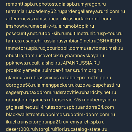
remontt.spb.ru
photostudia.spb.ru
myragon.ru
terramia.ru
academy62.ru
gardengallereya.ru
rti.com.ru
artem-news.ru
biserinca.ru
krasnodarkurort.com
imshowtv.ru
mebel-v-tule.ru
mobtopik.ru
pcsecurity.net.ru
tool-sib.ru
multimetrunit.ru
sp-tour.ru
fan-cs.ru
santeh-russia.ru
symbian9.net.ru
DSHAIR.RU
tmmotors.spb.ru
xjocuricopii.com
musavtomat.msk.ru
obustrojdom.ru
sovetcik.ru
ybaranovskaya.ru
ppknews.ru
cult-alshei.ru
JAPANRUSSIA.RU
proekciyamebel.ru
imper-finans.ru
rim.org.ru
glamourai.ru
brassminus.ru
zabor-pro.ru
ftn.pp.ru
dorogoe58.ru
laimengpacker.ru
kuzova-zapchasti.ru
sageerp.ru
taxodrom.ru
dsrazvitie.ru
hardcity.net.ru
ratinghomegames.ru
topservice25.ru
gubernyan.ru
gtglasslined.ru
ii4.ru
tssport.spb.ru
andorra24.com
blackwallstreet.ru
oboimos.ru
optim-doors.com.ru
ikuch.ru
nycr.org.ru
npa21.ru
vremya-ch.spb.ru
desert000.ru
ivtorgi.ru
ifiori.ru
catalog-statei.ru