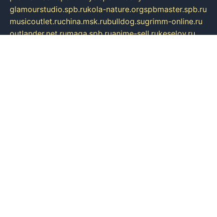
glamourstudio.spb.ru
kola-nature.org
spbmaster.spb.ru
musicoutlet.ru
china.msk.ru
bulldog.su
grimm-online.ru
outlander.net.ru
maga.spb.ru
anime-sell.ru
keseloy.ru
газприборсервис.рф
karmin.spb.ru
shekswood.ru
tischlermebel.ru
automall66.ru
mag-vladimir.ru
yardbar.ru
kiwitour.spb.ru
indesign.com.ru
freestylemebel.ru
bany-samara.ru
rsei.ru
naidisvoyput.ru
mgsn-invest.ru
ipkamerasannce.ru
alicante-house.ru
ibelka74.ru
cozyhouse.info
vlkargalev-studio.ru
700mb.ru
figura-ufa.ru
alina-live.ru
belarusiannews.ru
womenknow.ru
dos-vniimk.ru
sega.net.ru
dv.net.ru
phenomenonsofhistory.com
telesputnik.net.ru
wall.pp.ru
pylesosroidmi.ru
gtc-clan.ru
cligs.ru
bibikazap.ru
popova.org.ru
netwhistler.spb.ru
bellvil.ru
bonzon.ru
iss-vladik.ru
defiparis.net.ru
las-gryzas.ru
amku.ru
electednews.spb.ru
feather.org.ru
spar72.ru
tankiigri.ru
dominus.com.ru
ibtree.ru
sanykool.pp.ru
unixlib.org.ru