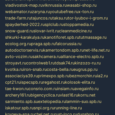
vladivostok-map.ru
vlknrussia.ru
wasabi-shop.ru
webamator.ru
zaryna.ru
youtubefree.ru
x-ton.ru
trade-farm.ru
tajuncos.ru
taksu.ru
tor-lyubov-i-grom.ru
spayderhed-2022.ru
splclub.ru
stoppamedia.ru
snow-guard.ru
slovar-ivrit.ru
cleanmedicine.ru
shkurki-karakulya.ru
kanotiforet.spb.ru
tutmassage.ru
ecolog.org.ru
praga.spb.ru
falcorussia.ru
autodoctorservis.ru
kamertondom.spb.ru
net-life.net.ru
avto-vozim.ru
sakhcamera.ru
alliance-electro.spb.ru
stroyavt.ru
controlweb1.ru
tdsak74.ru
kinzozo-ru.ru
kvotka.ru
iron-snab.ru
costa-bella.ru
eugrus.pp.ru
associaciya39.ru
primexpo.spb.ru
bezmorchin.ru
ia2.ru
cpt21.ru
ispecspb.ru
regahost.ru
kolosok-elita.ru
tae-kwon.ru
consrio.com.ru
insiam.ru
avegainfo.ru
archery161.ru
bigencyclica.ru
vlast16.ru
korru.net
sarmiento.spb.su
extelopedia.ru
lammin-suo.spb.ru
iskatour.spb.ru
snpi.org.ru
running-line.ru
krygeva-spa.ru
chel.net.ru
rust-loco.ru
dugshop.ru