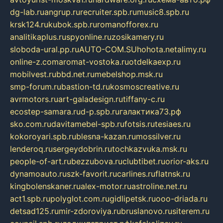
dg-lab.ru
angrup.ru
recruiter.spb.ru
music8.spb.ru
krsk124.ru
kubok.spb.ru
romanofforex.ru
analitikaplus.ru
spyonline.ru
zosikamery.ru
sloboda-ural.pp.ru
AUTO-COM.SU
hohota.net
alimy.ru
online-z.com
aromat-vostoka.ru
otdelkaexp.ru
mobilvest.ru
bbd.net.ru
mebelshop.msk.ru
smp-forum.ru
bastion-td.ru
kosmoscreative.ru
avrmotors.ru
art-galadesign.ru
tiffany-c.ru
ecostep-samara.ru
d-p.spb.ru
галактика73.рф
sko.com.ru
davitamebel-spb.ru
fotsis.ru
tesiaes.ru
kokoroyari.spb.ru
blesna-kazan.ru
mossilver.ru
lenderoq.ru
sergeydobrin.ru
tochkazvuka.msk.ru
people-of-art.ru
bezzubova.ru
clubtibet.ru
orior-aks.ru
dynamoauto.ru
szk-favorit.ru
carlines.ru
flatnsk.ru
kingbolenskaner.ru
alex-motor.ru
astroline.net.ru
act1.spb.ru
polyglot.com.ru
gidlipetsk.ru
ooo-driada.ru
detsad125.ru
mir-zdoroviya.ru
bruslanovo.ru
siterem.ru