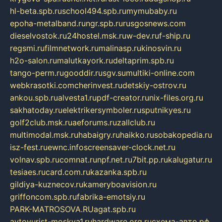
hl-beta.spb.ru
school494.spb.ru
mymubaby.ru
epoha-metalband.ru
ngr.spb.ru
rusgosnews.com
dieselvostok.ru
24hostel.msk.ru
w-dev.ru
f-ship.ru
regsmi.ru
filmnetwork.ru
malinasp.ru
kinosvin.ru
h2o-salon.ru
malutkayork.ru
deltaprim.spb.ru
tango-perm.ru
gooddir.ru
sgv.su
multiki-online.com
webkrasotki.com
cherinvest.ru
detskiy-ostrov.ru
ankou.spb.ru
alvesta1.ru
pdf-creator.ru
nix-files.org.ru
sakhatoday.ru
elektrikersymboler.ru
sputnikyes.ru
golf2club.msk.ru
aeforums.ru
zallclub.ru
multimodal.msk.ru
habaigry.ru
haikko.ru
sobakopedia.ru
isz-fest.ru
ewnc.info
screensaver-clock.net.ru
volnav.spb.ru
comnat.ru
npf.net.ru
7bit.pp.ru
kalugatur.ru
tesiaes.ru
card.com.ru
kazanka.spb.ru
gildiya-kuznecov.ru
kameryboavision.ru
griffoncom.spb.ru
fabrika-emotsiy.ru
PARK-MATROSOVA.RU
agat.spb.ru
avtoyurist-moskva1.ru
hardware.org.ru
схема-авто.рф