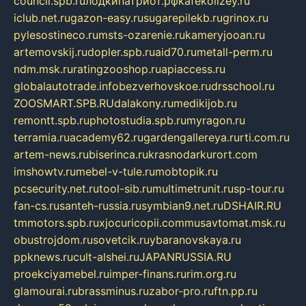
council.spb.ru
лодкипатриот.рф
kafekolizey.ru
iclub.net.ru
gazon-easy.ru
sugarepilekb.ru
grinox.ru
pylesostineco.ru
msts-ozarenie.ru
kameryjooan.ru
artemovskij.ru
dopler.spb.ru
aid70.ru
metall-perm.ru
ndm.msk.ru
ratingzooshop.ru
apiaccess.ru
globalautotrade.info
bezverhovskoe.ru
drsschool.ru
ZOOSMART.SPB.RU
dalakony.ru
medikijob.ru
remontt.spb.ru
photostudia.spb.ru
myragon.ru
terramia.ru
academy62.ru
gardengallereya.ru
rti.com.ru
artem-news.ru
biserinca.ru
krasnodarkurort.com
imshowtv.ru
mebel-v-tule.ru
mobtopik.ru
pcsecurity.net.ru
tool-sib.ru
multimetrunit.ru
sp-tour.ru
fan-cs.ru
santeh-russia.ru
symbian9.net.ru
DSHAIR.RU
tmmotors.spb.ru
xjocuricopii.com
musavtomat.msk.ru
obustrojdom.ru
sovetcik.ru
ybaranovskaya.ru
ppknews.ru
cult-alshei.ru
JAPANRUSSIA.RU
proekciyamebel.ru
imper-finans.ru
rim.org.ru
glamourai.ru
brassminus.ru
zabor-pro.ru
ftn.pp.ru