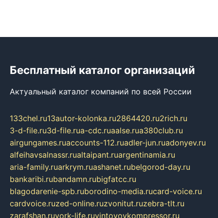
Бесплатный каталог организаций
Актуальный каталог компаний по всей России
133chel.ru
13autor-kolonka.ru
2864420.ru
2rich.ru
3-d-file.ru
3d-file.ru
a-cdc.ru
aalse.ru
a380club.ru
airgungames.ru
accounts-112.ru
adler-jun.ru
adonyev.ru
alfeihavsalnassr.ru
altaipant.ru
argentinamia.ru
aria-family.ru
arkrym.ru
ashanet.ru
belgorod-day.ru
bankaribi.ru
bandamn.ru
bigfatcc.ru
blagodarenie-spb.ru
borodino-media.ru
card-voice.ru
cardvoice.ru
zed-online.ru
zvonitut.ru
zebra-tlt.ru
zarafshan.ru
york-life.ru
vintovoykompressor.ru