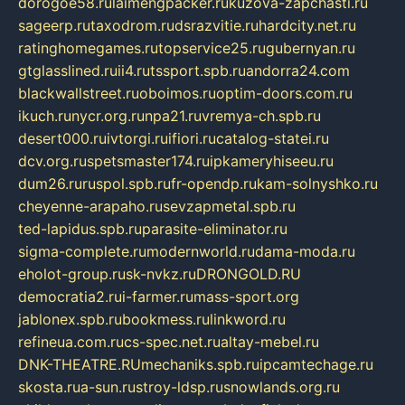
dorogoe58.ru
laimengpacker.ru
kuzova-zapchasti.ru
sageerp.ru
taxodrom.ru
dsrazvitie.ru
hardcity.net.ru
ratinghomegames.ru
topservice25.ru
gubernyan.ru
gtglasslined.ru
ii4.ru
tssport.spb.ru
andorra24.com
blackwallstreet.ru
oboimos.ru
optim-doors.com.ru
ikuch.ru
nycr.org.ru
npa21.ru
vremya-ch.spb.ru
desert000.ru
ivtorgi.ru
ifiori.ru
catalog-statei.ru
dcv.org.ru
spetsmaster174.ru
ipkameryhiseeu.ru
dum26.ru
ruspol.spb.ru
fr-opendp.ru
kam-solnyshko.ru
cheyenne-arapaho.ru
sevzapmetal.spb.ru
ted-lapidus.spb.ru
parasite-eliminator.ru
sigma-complete.ru
modernworld.ru
dama-moda.ru
eholot-group.ru
sk-nvkz.ru
DRONGOLD.RU
democratia2.ru
i-farmer.ru
mass-sport.org
jablonex.spb.ru
bookmess.ru
linkword.ru
refineua.com.ru
cs-spec.net.ru
altay-mebel.ru
DNK-THEATRE.RU
mechaniks.spb.ru
ipcamtechage.ru
skosta.ru
a-sun.ru
stroy-ldsp.ru
snowlands.org.ru