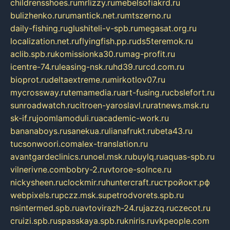
childrensshoes.ru
mrlizzy.ru
mebelsofiakrd.ru
bulizhenko.ru
rumantick.net.ru
mtszerno.ru
daily-fishing.ru
glushiteli-v-spb.ru
megasat.org.ru
localization.net.ru
flyingfish.pp.ru
ds5teremok.ru
aclib.spb.ru
komissionka30.ru
mag-profit.ru
icentre-74.ru
leasing-nsk.ru
hd39.ru
rcd.com.ru
bioprot.ru
deltaextreme.ru
mirkotlov07.ru
mycrossway.ru
temamedia.ru
art-fusing.ru
cbslefort.ru
sunroadwatch.ru
citroen-yaroslavl.ru
ratnews.msk.ru
sk-if.ru
joomlamoduli.ru
academic-work.ru
bananaboys.ru
sanekua.ru
lianafrukt.ru
beta43.ru
tucsonwoori.com
alex-translation.ru
avantgardeclinics.ru
noel.msk.ru
buylq.ru
aquas-spb.ru
vilnerivne.com
bobry-2.ru
vtoroe-solnce.ru
nickysheen.ru
clockmir.ru
huntercraft.ru
стройокт.рф
webpixels.ru
pczz.msk.su
petrodvorets.spb.ru
nsintermed.spb.ru
avtovirazh-24.ru
jazzq.ru
czecot.ru
cruizi.spb.ru
spasskaya.spb.ru
kniris.ru
vkpeople.com