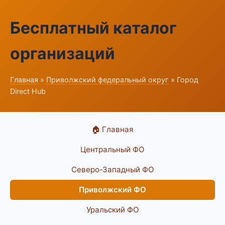
Бесплатный каталог
организаций
Главная
»
Приволжский федеральный округ
» Город
Direct Hub
🏠 Главная
Центральный ФО
Северо-Западный ФО
Приволжский ФО
Уральский ФО