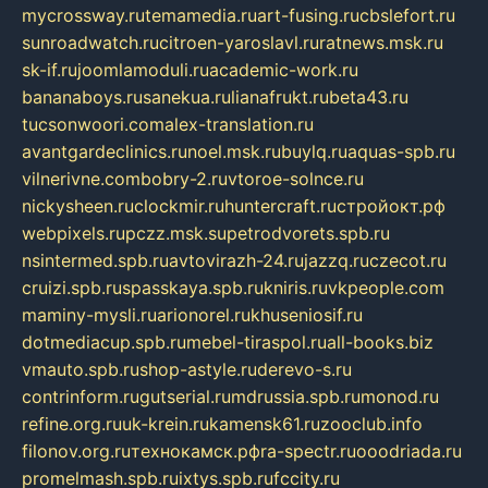
mycrossway.ru
temamedia.ru
art-fusing.ru
cbslefort.ru
sunroadwatch.ru
citroen-yaroslavl.ru
ratnews.msk.ru
sk-if.ru
joomlamoduli.ru
academic-work.ru
bananaboys.ru
sanekua.ru
lianafrukt.ru
beta43.ru
tucsonwoori.com
alex-translation.ru
avantgardeclinics.ru
noel.msk.ru
buylq.ru
aquas-spb.ru
vilnerivne.com
bobry-2.ru
vtoroe-solnce.ru
nickysheen.ru
clockmir.ru
huntercraft.ru
стройокт.рф
webpixels.ru
pczz.msk.su
petrodvorets.spb.ru
nsintermed.spb.ru
avtovirazh-24.ru
jazzq.ru
czecot.ru
cruizi.spb.ru
spasskaya.spb.ru
kniris.ru
vkpeople.com
maminy-mysli.ru
arionorel.ru
khuseniosif.ru
dotmediacup.spb.ru
mebel-tiraspol.ru
all-books.biz
vmauto.spb.ru
shop-astyle.ru
derevo-s.ru
contrinform.ru
gutserial.ru
mdrussia.spb.ru
monod.ru
refine.org.ru
uk-krein.ru
kamensk61.ru
zooclub.info
filonov.org.ru
технокамск.рф
ra-spectr.ru
ooodriada.ru
promelmash.spb.ru
ixtys.spb.ru
fccity.ru