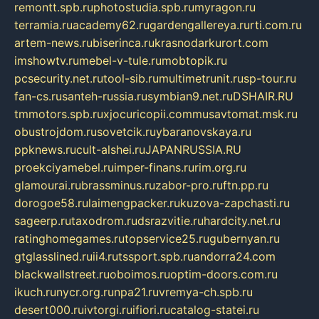
remontt.spb.ru
photostudia.spb.ru
myragon.ru
terramia.ru
academy62.ru
gardengallereya.ru
rti.com.ru
artem-news.ru
biserinca.ru
krasnodarkurort.com
imshowtv.ru
mebel-v-tule.ru
mobtopik.ru
pcsecurity.net.ru
tool-sib.ru
multimetrunit.ru
sp-tour.ru
fan-cs.ru
santeh-russia.ru
symbian9.net.ru
DSHAIR.RU
tmmotors.spb.ru
xjocuricopii.com
musavtomat.msk.ru
obustrojdom.ru
sovetcik.ru
ybaranovskaya.ru
ppknews.ru
cult-alshei.ru
JAPANRUSSIA.RU
proekciyamebel.ru
imper-finans.ru
rim.org.ru
glamourai.ru
brassminus.ru
zabor-pro.ru
ftn.pp.ru
dorogoe58.ru
laimengpacker.ru
kuzova-zapchasti.ru
sageerp.ru
taxodrom.ru
dsrazvitie.ru
hardcity.net.ru
ratinghomegames.ru
topservice25.ru
gubernyan.ru
gtglasslined.ru
ii4.ru
tssport.spb.ru
andorra24.com
blackwallstreet.ru
oboimos.ru
optim-doors.com.ru
ikuch.ru
nycr.org.ru
npa21.ru
vremya-ch.spb.ru
desert000.ru
ivtorgi.ru
ifiori.ru
catalog-statei.ru