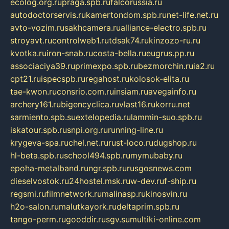
ecolog.org.ru
praga.spb.ru
falcorussia.ru
autodoctorservis.ru
kamertondom.spb.ru
net-life.net.ru
avto-vozim.ru
sakhcamera.ru
alliance-electro.spb.ru
stroyavt.ru
controlweb1.ru
tdsak74.ru
kinzozo-ru.ru
kvotka.ru
iron-snab.ru
costa-bella.ru
eugrus.pp.ru
associaciya39.ru
primexpo.spb.ru
bezmorchin.ru
ia2.ru
cpt21.ru
ispecspb.ru
regahost.ru
kolosok-elita.ru
tae-kwon.ru
consrio.com.ru
insiam.ru
avegainfo.ru
archery161.ru
bigencyclica.ru
vlast16.ru
korru.net
sarmiento.spb.su
extelopedia.ru
lammin-suo.spb.ru
iskatour.spb.ru
snpi.org.ru
running-line.ru
krygeva-spa.ru
chel.net.ru
rust-loco.ru
dugshop.ru
hl-beta.spb.ru
school494.spb.ru
mymubaby.ru
epoha-metalband.ru
ngr.spb.ru
rusgosnews.com
dieselvostok.ru
24hostel.msk.ru
w-dev.ru
f-ship.ru
regsmi.ru
filmnetwork.ru
malinasp.ru
kinosvin.ru
h2o-salon.ru
malutkayork.ru
deltaprim.spb.ru
tango-perm.ru
gooddir.ru
sgv.su
multiki-online.com