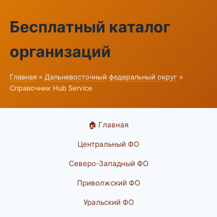
Бесплатный каталог
организаций
Главная
»
Дальневосточный федеральный округ
»
Справочник Hub Service
🏠 Главная
Центральный ФО
Северо-Западный ФО
Приволжский ФО
Уральский ФО