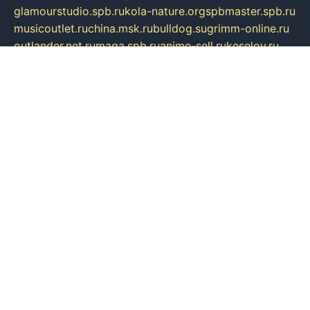
glamourstudio.spb.ru
kola-nature.org
spbmaster.spb.ru
musicoutlet.ru
china.msk.ru
bulldog.su
grimm-online.ru
outlander.net.ru
maga.spb.ru
anime-sell.ru
keseloy.ru
газприборсервис.рф
karmin.spb.ru
shekswood.ru
tischlermebel.ru
automall66.ru
mag-vladimir.ru
yardbar.ru
kiwitour.spb.ru
indesign.com.ru
freestylemebel.ru
bany-samara.ru
rsei.ru
naidisvoyput.ru
mgsn-invest.ru
ipkamerasannce.ru
alicante-house.ru
ibelka74.ru
cozyhouse.info
vlkargalev-studio.ru
700mb.ru
figura-ufa.ru
alina-live.ru
belarusiannews.ru
womenknow.ru
dos-vniimk.ru
sega.net.ru
dv.net.ru
phenomenonsofhistory.com
telesputnik.net.ru
wall.pp.ru
pylesosroidmi.ru
gtc-clan.ru
cligs.ru
bibikazap.ru
popova.org.ru
netwhistler.spb.ru
bellvil.ru
bonzon.ru
iss-vladik.ru
defiparis.net.ru
las-gryzas.ru
amku.ru
electednews.spb.ru
feather.org.ru
spar72.ru
tankiigri.ru
dominus.com.ru
ibtree.ru
sanykool.pp.ru
unixlib.org.ru