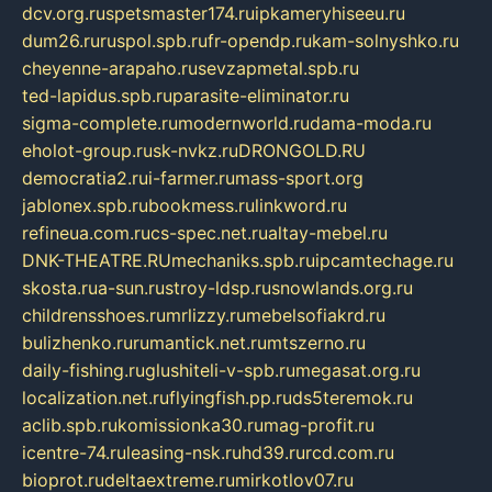
dcv.org.ru
spetsmaster174.ru
ipkameryhiseeu.ru
dum26.ru
ruspol.spb.ru
fr-opendp.ru
kam-solnyshko.ru
cheyenne-arapaho.ru
sevzapmetal.spb.ru
ted-lapidus.spb.ru
parasite-eliminator.ru
sigma-complete.ru
modernworld.ru
dama-moda.ru
eholot-group.ru
sk-nvkz.ru
DRONGOLD.RU
democratia2.ru
i-farmer.ru
mass-sport.org
jablonex.spb.ru
bookmess.ru
linkword.ru
refineua.com.ru
cs-spec.net.ru
altay-mebel.ru
DNK-THEATRE.RU
mechaniks.spb.ru
ipcamtechage.ru
skosta.ru
a-sun.ru
stroy-ldsp.ru
snowlands.org.ru
childrensshoes.ru
mrlizzy.ru
mebelsofiakrd.ru
bulizhenko.ru
rumantick.net.ru
mtszerno.ru
daily-fishing.ru
glushiteli-v-spb.ru
megasat.org.ru
localization.net.ru
flyingfish.pp.ru
ds5teremok.ru
aclib.spb.ru
komissionka30.ru
mag-profit.ru
icentre-74.ru
leasing-nsk.ru
hd39.ru
rcd.com.ru
bioprot.ru
deltaextreme.ru
mirkotlov07.ru