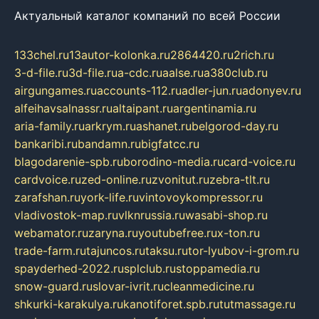
Актуальный каталог компаний по всей России
133chel.ru
13autor-kolonka.ru
2864420.ru
2rich.ru
3-d-file.ru
3d-file.ru
a-cdc.ru
aalse.ru
a380club.ru
airgungames.ru
accounts-112.ru
adler-jun.ru
adonyev.ru
alfeihavsalnassr.ru
altaipant.ru
argentinamia.ru
aria-family.ru
arkrym.ru
ashanet.ru
belgorod-day.ru
bankaribi.ru
bandamn.ru
bigfatcc.ru
blagodarenie-spb.ru
borodino-media.ru
card-voice.ru
cardvoice.ru
zed-online.ru
zvonitut.ru
zebra-tlt.ru
zarafshan.ru
york-life.ru
vintovoykompressor.ru
vladivostok-map.ru
vlknrussia.ru
wasabi-shop.ru
webamator.ru
zaryna.ru
youtubefree.ru
x-ton.ru
trade-farm.ru
tajuncos.ru
taksu.ru
tor-lyubov-i-grom.ru
spayderhed-2022.ru
splclub.ru
stoppamedia.ru
snow-guard.ru
slovar-ivrit.ru
cleanmedicine.ru
shkurki-karakulya.ru
kanotiforet.spb.ru
tutmassage.ru