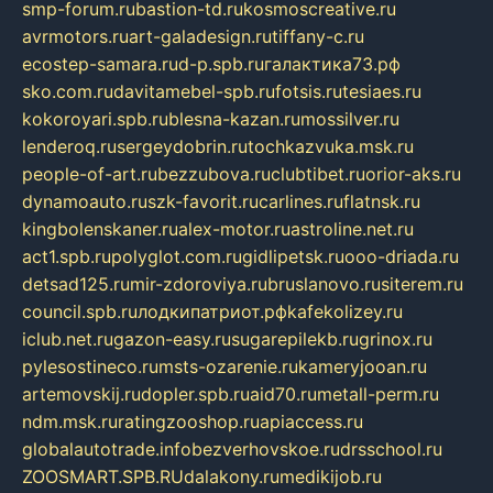
smp-forum.ru
bastion-td.ru
kosmoscreative.ru
avrmotors.ru
art-galadesign.ru
tiffany-c.ru
ecostep-samara.ru
d-p.spb.ru
галактика73.рф
sko.com.ru
davitamebel-spb.ru
fotsis.ru
tesiaes.ru
kokoroyari.spb.ru
blesna-kazan.ru
mossilver.ru
lenderoq.ru
sergeydobrin.ru
tochkazvuka.msk.ru
people-of-art.ru
bezzubova.ru
clubtibet.ru
orior-aks.ru
dynamoauto.ru
szk-favorit.ru
carlines.ru
flatnsk.ru
kingbolenskaner.ru
alex-motor.ru
astroline.net.ru
act1.spb.ru
polyglot.com.ru
gidlipetsk.ru
ooo-driada.ru
detsad125.ru
mir-zdoroviya.ru
bruslanovo.ru
siterem.ru
council.spb.ru
лодкипатриот.рф
kafekolizey.ru
iclub.net.ru
gazon-easy.ru
sugarepilekb.ru
grinox.ru
pylesostineco.ru
msts-ozarenie.ru
kameryjooan.ru
artemovskij.ru
dopler.spb.ru
aid70.ru
metall-perm.ru
ndm.msk.ru
ratingzooshop.ru
apiaccess.ru
globalautotrade.info
bezverhovskoe.ru
drsschool.ru
ZOOSMART.SPB.RU
dalakony.ru
medikijob.ru