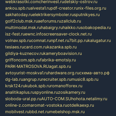
webkrasotki.com
cherinvest.ru
detskiy-ostrov.ru
ankou.spb.ru
alvesta1.ru
pdf-creator.ru
nix-files.org.ru
sakhatoday.ru
elektrikersymboler.ru
sputnikyes.ru
golf2club.msk.ru
aeforums.ru
zallclub.ru
multimodal.msk.ru
habaigry.ru
haikko.ru
sobakopedia.ru
isz-fest.ru
ewnc.info
screensaver-clock.net.ru
volnav.spb.ru
comnat.ru
npf.net.ru
7bit.pp.ru
kalugatur.ru
tesiaes.ru
card.com.ru
kazanka.spb.ru
gildiya-kuznecov.ru
kameryboavision.ru
griffoncom.spb.ru
fabrika-emotsiy.ru
PARK-MATROSOVA.RU
agat.spb.ru
avtoyurist-moskva1.ru
hardware.org.ru
схема-авто.рф
dg-lab.ru
angrup.ru
recruiter.spb.ru
music8.spb.ru
krsk124.ru
kubok.spb.ru
romanofforex.ru
analitikaplus.ru
spyonline.ru
zosikamery.ru
sloboda-ural.pp.ru
AUTO-COM.SU
hohota.net
alimy.ru
online-z.com
aromat-vostoka.ru
otdelkaexp.ru
mobilvest.ru
bbd.net.ru
mebelshop.msk.ru