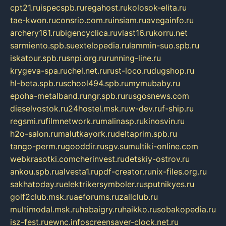
cpt21.ru
ispecspb.ru
regahost.ru
kolosok-elita.ru
tae-kwon.ru
consrio.com.ru
insiam.ru
avegainfo.ru
archery161.ru
bigencyclica.ru
vlast16.ru
korru.net
sarmiento.spb.su
extelopedia.ru
lammin-suo.spb.ru
iskatour.spb.ru
snpi.org.ru
running-line.ru
krygeva-spa.ru
chel.net.ru
rust-loco.ru
dugshop.ru
hl-beta.spb.ru
school494.spb.ru
mymubaby.ru
epoha-metalband.ru
ngr.spb.ru
rusgosnews.com
dieselvostok.ru
24hostel.msk.ru
w-dev.ru
f-ship.ru
regsmi.ru
filmnetwork.ru
malinasp.ru
kinosvin.ru
h2o-salon.ru
malutkayork.ru
deltaprim.spb.ru
tango-perm.ru
gooddir.ru
sgv.su
multiki-online.com
webkrasotki.com
cherinvest.ru
detskiy-ostrov.ru
ankou.spb.ru
alvesta1.ru
pdf-creator.ru
nix-files.org.ru
sakhatoday.ru
elektrikersymboler.ru
sputnikyes.ru
golf2club.msk.ru
aeforums.ru
zallclub.ru
multimodal.msk.ru
habaigry.ru
haikko.ru
sobakopedia.ru
isz-fest.ru
ewnc.info
screensaver-clock.net.ru