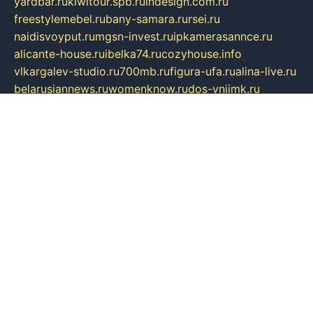
yardbar.ru
kiwitour.spb.ru
indesign.com.ru
freestylemebel.ru
bany-samara.ru
rsei.ru
naidisvoyput.ru
mgsn-invest.ru
ipkamerasannce.ru
alicante-house.ru
ibelka74.ru
cozyhouse.info
vlkargalev-studio.ru
700mb.ru
figura-ufa.ru
alina-live.ru
belarusiannews.ru
womenknow.ru
dos-vniimk.ru
sega.net.ru
dv.net.ru
phenomenonsofhistory.com
telesputnik.net.ru
wall.pp.ru
pylesosroidmi.ru
gtc-clan.ru
cligs.ru
bibikazap.ru
popova.org.ru
netwhistler.spb.ru
bellvil.ru
bonzon.ru
iss-vladik.ru
defiparis.net.ru
las-gryzas.ru
amku.ru
electednews.spb.ru
feather.org.ru
spar72.ru
tankiigri.ru
dominus.com.ru
ibtree.ru
sanykool.pp.ru
unixlib.org.ru
menatep.spb.ru
gartenterrassen.ru
printeka.ru
skvozilka.com.ru
parkovka-pub.ru
lovemobi.ru
art-ru.ru
emulatorz.com.ru
alucomp.com.ru
tatforum.com.ru
alternativa-profi.ru
dermakler.ru
artsurvey.ru
aredir.ru
khimspas.ru
centr-maxi.ru
2018r.ru