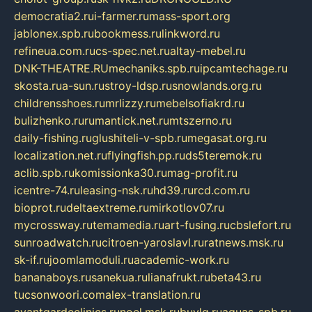
democratia2.ru
i-farmer.ru
mass-sport.org
jablonex.spb.ru
bookmess.ru
linkword.ru
refineua.com.ru
cs-spec.net.ru
altay-mebel.ru
DNK-THEATRE.RU
mechaniks.spb.ru
ipcamtechage.ru
skosta.ru
a-sun.ru
stroy-ldsp.ru
snowlands.org.ru
childrensshoes.ru
mrlizzy.ru
mebelsofiakrd.ru
bulizhenko.ru
rumantick.net.ru
mtszerno.ru
daily-fishing.ru
glushiteli-v-spb.ru
megasat.org.ru
localization.net.ru
flyingfish.pp.ru
ds5teremok.ru
aclib.spb.ru
komissionka30.ru
mag-profit.ru
icentre-74.ru
leasing-nsk.ru
hd39.ru
rcd.com.ru
bioprot.ru
deltaextreme.ru
mirkotlov07.ru
mycrossway.ru
temamedia.ru
art-fusing.ru
cbslefort.ru
sunroadwatch.ru
citroen-yaroslavl.ru
ratnews.msk.ru
sk-if.ru
joomlamoduli.ru
academic-work.ru
bananaboys.ru
sanekua.ru
lianafrukt.ru
beta43.ru
tucsonwoori.com
alex-translation.ru
avantgardeclinics.ru
noel.msk.ru
buylq.ru
aquas-spb.ru