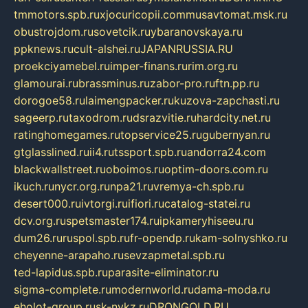
tmmotors.spb.ru
xjocuricopii.com
musavtomat.msk.ru
obustrojdom.ru
sovetcik.ru
ybaranovskaya.ru
ppknews.ru
cult-alshei.ru
JAPANRUSSIA.RU
proekciyamebel.ru
imper-finans.ru
rim.org.ru
glamourai.ru
brassminus.ru
zabor-pro.ru
ftn.pp.ru
dorogoe58.ru
laimengpacker.ru
kuzova-zapchasti.ru
sageerp.ru
taxodrom.ru
dsrazvitie.ru
hardcity.net.ru
ratinghomegames.ru
topservice25.ru
gubernyan.ru
gtglasslined.ru
ii4.ru
tssport.spb.ru
andorra24.com
blackwallstreet.ru
oboimos.ru
optim-doors.com.ru
ikuch.ru
nycr.org.ru
npa21.ru
vremya-ch.spb.ru
desert000.ru
ivtorgi.ru
ifiori.ru
catalog-statei.ru
dcv.org.ru
spetsmaster174.ru
ipkameryhiseeu.ru
dum26.ru
ruspol.spb.ru
fr-opendp.ru
kam-solnyshko.ru
cheyenne-arapaho.ru
sevzapmetal.spb.ru
ted-lapidus.spb.ru
parasite-eliminator.ru
sigma-complete.ru
modernworld.ru
dama-moda.ru
eholot-group.ru
sk-nvkz.ru
DRONGOLD.RU