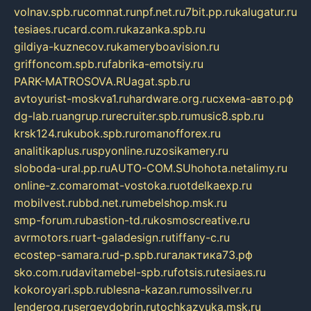
volnav.spb.ru
comnat.ru
npf.net.ru
7bit.pp.ru
kalugatur.ru
tesiaes.ru
card.com.ru
kazanka.spb.ru
gildiya-kuznecov.ru
kameryboavision.ru
griffoncom.spb.ru
fabrika-emotsiy.ru
PARK-MATROSOVA.RU
agat.spb.ru
avtoyurist-moskva1.ru
hardware.org.ru
схема-авто.рф
dg-lab.ru
angrup.ru
recruiter.spb.ru
music8.spb.ru
krsk124.ru
kubok.spb.ru
romanofforex.ru
analitikaplus.ru
spyonline.ru
zosikamery.ru
sloboda-ural.pp.ru
AUTO-COM.SU
hohota.net
alimy.ru
online-z.com
aromat-vostoka.ru
otdelkaexp.ru
mobilvest.ru
bbd.net.ru
mebelshop.msk.ru
smp-forum.ru
bastion-td.ru
kosmoscreative.ru
avrmotors.ru
art-galadesign.ru
tiffany-c.ru
ecostep-samara.ru
d-p.spb.ru
галактика73.рф
sko.com.ru
davitamebel-spb.ru
fotsis.ru
tesiaes.ru
kokoroyari.spb.ru
blesna-kazan.ru
mossilver.ru
lenderoq.ru
sergeydobrin.ru
tochkazvuka.msk.ru