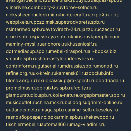
vilnerivne.com
bobry-2.ru
vtoroe-solnce.ru
nickysheen.ru
clockmir.ru
huntercraft.ru
стройокт.рф
webpixels.ru
pczz.msk.su
petrodvorets.spb.ru
nsintermed.spb.ru
avtovirazh-24.ru
jazzq.ru
czecot.ru
cruizi.spb.ru
spasskaya.spb.ru
kniris.ru
vkpeople.com
maminy-mysli.ru
arionorel.ru
khuseniosif.ru
dotmediacup.spb.ru
mebel-tiraspol.ru
all-books.biz
vmauto.spb.ru
shop-astyle.ru
derevo-s.ru
contrinform.ru
gutserial.ru
mdrussia.spb.ru
monod.ru
refine.org.ru
uk-krein.ru
kamensk61.ru
zooclub.info
filonov.org.ru
технокамск.рф
ra-spectr.ru
ooodriada.ru
promelmash.spb.ru
ixtys.spb.ru
fccity.ru
glamourstudio.spb.ru
kola-nature.org
spbmaster.spb.ru
musicoutlet.ru
china.msk.ru
bulldog.su
grimm-online.ru
outlander.net.ru
maga.spb.ru
anime-sell.ru
keseloy.ru
газприборсервис.рф
karmin.spb.ru
shekswood.ru
tischlermebel.ru
automall66.ru
mag-vladimir.ru