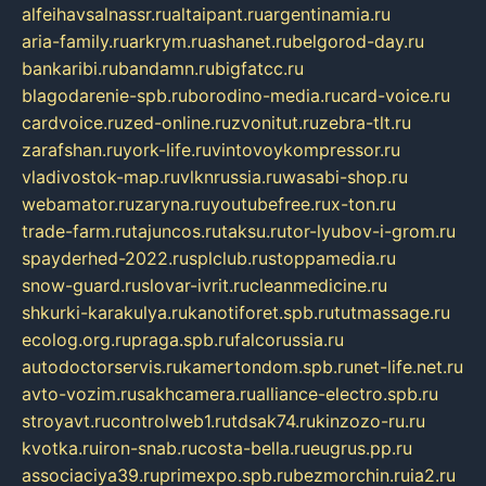
alfeihavsalnassr.ru
altaipant.ru
argentinamia.ru
aria-family.ru
arkrym.ru
ashanet.ru
belgorod-day.ru
bankaribi.ru
bandamn.ru
bigfatcc.ru
blagodarenie-spb.ru
borodino-media.ru
card-voice.ru
cardvoice.ru
zed-online.ru
zvonitut.ru
zebra-tlt.ru
zarafshan.ru
york-life.ru
vintovoykompressor.ru
vladivostok-map.ru
vlknrussia.ru
wasabi-shop.ru
webamator.ru
zaryna.ru
youtubefree.ru
x-ton.ru
trade-farm.ru
tajuncos.ru
taksu.ru
tor-lyubov-i-grom.ru
spayderhed-2022.ru
splclub.ru
stoppamedia.ru
snow-guard.ru
slovar-ivrit.ru
cleanmedicine.ru
shkurki-karakulya.ru
kanotiforet.spb.ru
tutmassage.ru
ecolog.org.ru
praga.spb.ru
falcorussia.ru
autodoctorservis.ru
kamertondom.spb.ru
net-life.net.ru
avto-vozim.ru
sakhcamera.ru
alliance-electro.spb.ru
stroyavt.ru
controlweb1.ru
tdsak74.ru
kinzozo-ru.ru
kvotka.ru
iron-snab.ru
costa-bella.ru
eugrus.pp.ru
associaciya39.ru
primexpo.spb.ru
bezmorchin.ru
ia2.ru