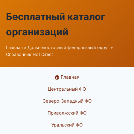
Бесплатный каталог
организаций
Главная
»
Дальневосточный федеральный округ
»
Справочник Hot Direct
🏠 Главная
Центральный ФО
Северо-Западный ФО
Приволжский ФО
Уральский ФО