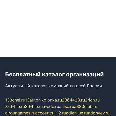
Бесплатный каталог организаций
Актуальный каталог компаний по всей России
133chel.ru
13autor-kolonka.ru
2864420.ru
2rich.ru
3-d-file.ru
3d-file.ru
a-cdc.ru
aalse.ru
a380club.ru
airgungames.ru
accounts-112.ru
adler-jun.ru
adonyev.ru