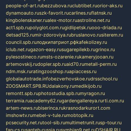
people-of-art.ru
bezzubova.ru
clubtibet.ru
orior-aks.ru
dynamoauto.ru
szk-favorit.ru
carlines.ru
flatnsk.ru
kingbolenskaner.ru
alex-motor.ru
astroline.net.ru
act1.spb.ru
polyglot.com.ru
gidlipetsk.ru
ooo-driada.ru
detsad125.ru
mir-zdoroviya.ru
bruslanovo.ru
siterem.ru
council.spb.ru
лодкипатриот.рф
kafekolizey.ru
iclub.net.ru
gazon-easy.ru
sugarepilekb.ru
grinox.ru
pylesostineco.ru
msts-ozarenie.ru
kameryjooan.ru
artemovskij.ru
dopler.spb.ru
aid70.ru
metall-perm.ru
ndm.msk.ru
ratingzooshop.ru
apiaccess.ru
globalautotrade.info
bezverhovskoe.ru
drsschool.ru
ZOOSMART.SPB.RU
dalakony.ru
medikijob.ru
remontt.spb.ru
photostudia.spb.ru
myragon.ru
terramia.ru
academy62.ru
gardengallereya.ru
rti.com.ru
artem-news.ru
biserinca.ru
krasnodarkurort.com
imshowtv.ru
mebel-v-tule.ru
mobtopik.ru
pcsecurity.net.ru
tool-sib.ru
multimetrunit.ru
sp-tour.ru
fan-cs.ru
santeh-russia.ru
symbian9.net.ru
DSHAIR.RU