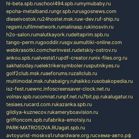
hl-beta.spb.ru
school494.spb.ru
mymubaby.ru
epoha-metalband.ru
ngr.spb.ru
rusgosnews.com
dieselvostok.ru
24hostel.msk.ru
w-dev.ru
f-ship.ru
regsmi.ru
filmnetwork.ru
malinasp.ru
kinosvin.ru
h2o-salon.ru
malutkayork.ru
deltaprim.spb.ru
tango-perm.ru
gooddir.ru
sgv.su
multiki-online.com
webkrasotki.com
cherinvest.ru
detskiy-ostrov.ru
ankou.spb.ru
alvesta1.ru
pdf-creator.ru
nix-files.org.ru
sakhatoday.ru
elektrikersymboler.ru
sputnikyes.ru
golf2club.msk.ru
aeforums.ru
zallclub.ru
multimodal.msk.ru
habaigry.ru
haikko.ru
sobakopedia.ru
isz-fest.ru
ewnc.info
screensaver-clock.net.ru
volnav.spb.ru
comnat.ru
npf.net.ru
7bit.pp.ru
kalugatur.ru
tesiaes.ru
card.com.ru
kazanka.spb.ru
gildiya-kuznecov.ru
kameryboavision.ru
griffoncom.spb.ru
fabrika-emotsiy.ru
PARK-MATROSOVA.RU
agat.spb.ru
avtoyurist-moskva1.ru
hardware.org.ru
схема-авто.рф