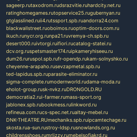
sageerp.ru
taxodrom.ru
dsrazvitie.ru
hardcity.net.ru
ratinghomegames.ru
topservice25.ru
gubernyan.ru
gtglasslined.ru
ii4.ru
tssport.spb.ru
andorra24.com
blackwallstreet.ru
oboimos.ru
optim-doors.com.ru
ikuch.ru
nycr.org.ru
npa21.ru
vremya-ch.spb.ru
desert000.ru
ivtorgi.ru
ifiori.ru
catalog-statei.ru
dcv.org.ru
spetsmaster174.ru
ipkameryhiseeu.ru
dum26.ru
ruspol.spb.ru
fr-opendp.ru
kam-solnyshko.ru
cheyenne-arapaho.ru
sevzapmetal.spb.ru
ted-lapidus.spb.ru
parasite-eliminator.ru
sigma-complete.ru
modernworld.ru
dama-moda.ru
eholot-group.ru
sk-nvkz.ru
DRONGOLD.RU
democratia2.ru
i-farmer.ru
mass-sport.org
jablonex.spb.ru
bookmess.ru
linkword.ru
refineua.com.ru
cs-spec.net.ru
altay-mebel.ru
DNK-THEATRE.RU
mechaniks.spb.ru
ipcamtechage.ru
skosta.ru
a-sun.ru
stroy-ldsp.ru
snowlands.org.ru
childrensshoes.ru
mrlizzy.ru
mebelsofiakrd.ru