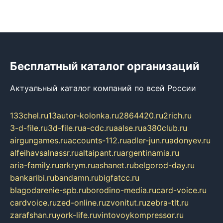
Бесплатный каталог организаций
Актуальный каталог компаний по всей России
133chel.ru
13autor-kolonka.ru
2864420.ru
2rich.ru
3-d-file.ru
3d-file.ru
a-cdc.ru
aalse.ru
a380club.ru
airgungames.ru
accounts-112.ru
adler-jun.ru
adonyev.ru
alfeihavsalnassr.ru
altaipant.ru
argentinamia.ru
aria-family.ru
arkrym.ru
ashanet.ru
belgorod-day.ru
bankaribi.ru
bandamn.ru
bigfatcc.ru
blagodarenie-spb.ru
borodino-media.ru
card-voice.ru
cardvoice.ru
zed-online.ru
zvonitut.ru
zebra-tlt.ru
zarafshan.ru
york-life.ru
vintovoykompressor.ru