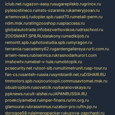
iclub.net.ru
gazon-easy.ru
sugarepilekb.ru
grinox.ru
pylesostineco.ru
msts-ozarenie.ru
kameryjooan.ru
artemovskij.ru
dopler.spb.ru
aid70.ru
metall-perm.ru
ndm.msk.ru
ratingzooshop.ru
apiaccess.ru
globalautotrade.info
bezverhovskoe.ru
drsschool.ru
ZOOSMART.SPB.RU
dalakony.ru
medikijob.ru
remontt.spb.ru
photostudia.spb.ru
myragon.ru
terramia.ru
academy62.ru
gardengallereya.ru
rti.com.ru
artem-news.ru
biserinca.ru
krasnodarkurort.com
imshowtv.ru
mebel-v-tule.ru
mobtopik.ru
pcsecurity.net.ru
tool-sib.ru
multimetrunit.ru
sp-tour.ru
fan-cs.ru
santeh-russia.ru
symbian9.net.ru
DSHAIR.RU
tmmotors.spb.ru
xjocuricopii.com
musavtomat.msk.ru
obustrojdom.ru
sovetcik.ru
ybaranovskaya.ru
ppknews.ru
cult-alshei.ru
JAPANRUSSIA.RU
proekciyamebel.ru
imper-finans.ru
rim.org.ru
glamourai.ru
brassminus.ru
zabor-pro.ru
ftn.pp.ru
dorogoe58.ru
laimengpacker.ru
kuzova-zapchasti.ru