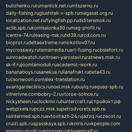
bulizhenko.ru
rumantick.net.ru
mtszerno.ru
daily-fishing.ru
glushiteli-v-spb.ru
megasat.org.ru
localization.net.ru
flyingfish.pp.ru
ds5teremok.ru
aclib.spb.ru
komissionka30.ru
mag-profit.ru
icentre-74.ru
leasing-nsk.ru
hd39.ru
rcd.com.ru
bioprot.ru
deltaextreme.ru
mirkotlov07.ru
mycrossway.ru
temamedia.ru
art-fusing.ru
cbslefort.ru
sunroadwatch.ru
citroen-yaroslavl.ru
ratnews.msk.ru
sk-if.ru
joomlamoduli.ru
academic-work.ru
bananaboys.ru
sanekua.ru
lianafrukt.ru
beta43.ru
tucsonwoori.com
alex-translation.ru
avantgardeclinics.ru
noel.msk.ru
buylq.ru
aquas-spb.ru
vilnerivne.com
bobry-2.ru
vtoroe-solnce.ru
nickysheen.ru
clockmir.ru
huntercraft.ru
стройокт.рф
webpixels.ru
pczz.msk.su
petrodvorets.spb.ru
nsintermed.spb.ru
avtovirazh-24.ru
jazzq.ru
czecot.ru
cruizi.spb.ru
spasskaya.spb.ru
kniris.ru
vkpeople.com
maminy-mysli.ru
arionorel.ru
khuseniosif.ru