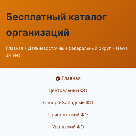
Бесплатный каталог
организаций
Главная
»
Дальневосточный федеральный округ
» News
24 Net
🏠 Главная
Центральный ФО
Северо-Западный ФО
Приволжский ФО
Уральский ФО