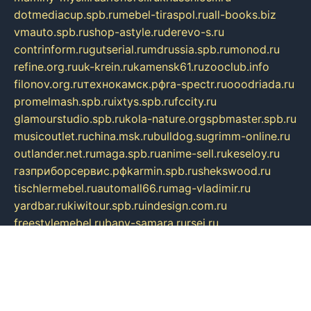
dotmediacup.spb.ru
mebel-tiraspol.ru
all-books.biz
vmauto.spb.ru
shop-astyle.ru
derevo-s.ru
contrinform.ru
gutserial.ru
mdrussia.spb.ru
monod.ru
refine.org.ru
uk-krein.ru
kamensk61.ru
zooclub.info
filonov.org.ru
технокамск.рф
ra-spectr.ru
ooodriada.ru
promelmash.spb.ru
ixtys.spb.ru
fccity.ru
glamourstudio.spb.ru
kola-nature.org
spbmaster.spb.ru
musicoutlet.ru
china.msk.ru
bulldog.su
grimm-online.ru
outlander.net.ru
maga.spb.ru
anime-sell.ru
keseloy.ru
газприборсервис.рф
karmin.spb.ru
shekswood.ru
tischlermebel.ru
automall66.ru
mag-vladimir.ru
yardbar.ru
kiwitour.spb.ru
indesign.com.ru
freestylemebel.ru
bany-samara.ru
rsei.ru
naidisvoyput.ru
mgsn-invest.ru
ipkamerasannce.ru
alicante-house.ru
ibelka74.ru
cozyhouse.info
vlkargalev-studio.ru
700mb.ru
figura-ufa.ru
alina-live.ru
belarusiannews.ru
womenknow.ru
dos-vniimk.ru
sega.net.ru
dv.net.ru
phenomenonsofhistory.com