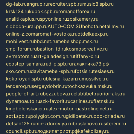
dg-lab.ru
angrup.ru
recruiter.spb.ru
music8.spb.ru
krsk124.ru
kubok.spb.ru
romanofforex.ru
analitikaplus.ru
spyonline.ru
zosikamery.ru
sloboda-ural.pp.ru
AUTO-COM.SU
hohota.net
alimy.ru
online-z.com
aromat-vostoka.ru
otdelkaexp.ru
mobilvest.ru
bbd.net.ru
mebelshop.msk.ru
smp-forum.ru
bastion-td.ru
kosmoscreative.ru
avrmotors.ru
art-galadesign.ru
tiffany-c.ru
ecostep-samara.ru
d-p.spb.ru
галактика73.рф
sko.com.ru
davitamebel-spb.ru
fotsis.ru
tesiaes.ru
kokoroyari.spb.ru
blesna-kazan.ru
mossilver.ru
lenderoq.ru
sergeydobrin.ru
tochkazvuka.msk.ru
people-of-art.ru
bezzubova.ru
clubtibet.ru
orior-aks.ru
dynamoauto.ru
szk-favorit.ru
carlines.ru
flatnsk.ru
kingbolenskaner.ru
alex-motor.ru
astroline.net.ru
act1.spb.ru
polyglot.com.ru
gidlipetsk.ru
ooo-driada.ru
detsad125.ru
mir-zdoroviya.ru
bruslanovo.ru
siterem.ru
council.spb.ru
лодкипатриот.рф
kafekolizey.ru