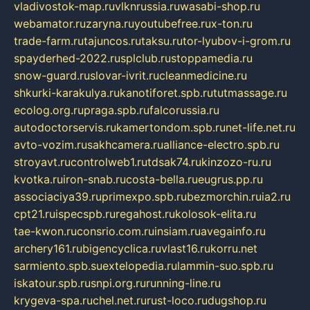
vladivostok-map.ru
vlknrussia.ru
wasabi-shop.ru
webamator.ru
zaryna.ru
youtubefree.ru
x-ton.ru
trade-farm.ru
tajuncos.ru
taksu.ru
tor-lyubov-i-grom.ru
spayderhed-2022.ru
splclub.ru
stoppamedia.ru
snow-guard.ru
slovar-ivrit.ru
cleanmedicine.ru
shkurki-karakulya.ru
kanotiforet.spb.ru
tutmassage.ru
ecolog.org.ru
praga.spb.ru
falcorussia.ru
autodoctorservis.ru
kamertondom.spb.ru
net-life.net.ru
avto-vozim.ru
sakhcamera.ru
alliance-electro.spb.ru
stroyavt.ru
controlweb1.ru
tdsak74.ru
kinzozo-ru.ru
kvotka.ru
iron-snab.ru
costa-bella.ru
eugrus.pp.ru
associaciya39.ru
primexpo.spb.ru
bezmorchin.ru
ia2.ru
cpt21.ru
ispecspb.ru
regahost.ru
kolosok-elita.ru
tae-kwon.ru
consrio.com.ru
insiam.ru
avegainfo.ru
archery161.ru
bigencyclica.ru
vlast16.ru
korru.net
sarmiento.spb.su
extelopedia.ru
lammin-suo.spb.ru
iskatour.spb.ru
snpi.org.ru
running-line.ru
krygeva-spa.ru
chel.net.ru
rust-loco.ru
dugshop.ru