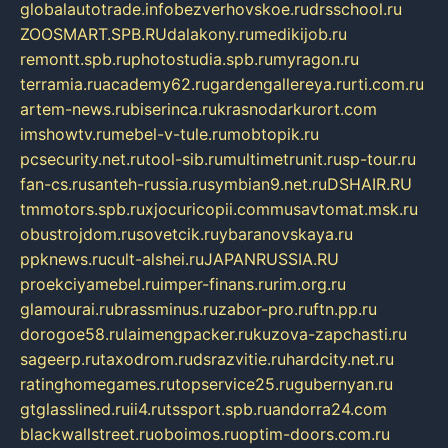
globalautotrade.info
bezverhovskoe.ru
drsschool.ru
ZOOSMART.SPB.RU
dalakony.ru
medikijob.ru
remontt.spb.ru
photostudia.spb.ru
myragon.ru
terramia.ru
academy62.ru
gardengallereya.ru
rti.com.ru
artem-news.ru
biserinca.ru
krasnodarkurort.com
imshowtv.ru
mebel-v-tule.ru
mobtopik.ru
pcsecurity.net.ru
tool-sib.ru
multimetrunit.ru
sp-tour.ru
fan-cs.ru
santeh-russia.ru
symbian9.net.ru
DSHAIR.RU
tmmotors.spb.ru
xjocuricopii.com
musavtomat.msk.ru
obustrojdom.ru
sovetcik.ru
ybaranovskaya.ru
ppknews.ru
cult-alshei.ru
JAPANRUSSIA.RU
proekciyamebel.ru
imper-finans.ru
rim.org.ru
glamourai.ru
brassminus.ru
zabor-pro.ru
ftn.pp.ru
dorogoe58.ru
laimengpacker.ru
kuzova-zapchasti.ru
sageerp.ru
taxodrom.ru
dsrazvitie.ru
hardcity.net.ru
ratinghomegames.ru
topservice25.ru
gubernyan.ru
gtglasslined.ru
ii4.ru
tssport.spb.ru
andorra24.com
blackwallstreet.ru
oboimos.ru
optim-doors.com.ru