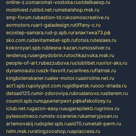
online-z.com
aromat-vostoka.ru
otdelkaexp.ru
mobilvest.ru
bbd.net.ru
mebelshop.msk.ru
smp-forum.ru
bastion-td.ru
kosmoscreative.ru
avrmotors.ru
art-galadesign.ru
tiffany-c.ru
ecostep-samara.ru
d-p.spb.ru
галактика73.рф
sko.com.ru
davitamebel-spb.ru
fotsis.ru
tesiaes.ru
kokoroyari.spb.ru
blesna-kazan.ru
mossilver.ru
lenderoq.ru
sergeydobrin.ru
tochkazvuka.msk.ru
people-of-art.ru
bezzubova.ru
clubtibet.ru
orior-aks.ru
dynamoauto.ru
szk-favorit.ru
carlines.ru
flatnsk.ru
kingbolenskaner.ru
alex-motor.ru
astroline.net.ru
act1.spb.ru
polyglot.com.ru
gidlipetsk.ru
ooo-driada.ru
detsad125.ru
mir-zdoroviya.ru
bruslanovo.ru
siterem.ru
council.spb.ru
лодкипатриот.рф
kafekolizey.ru
iclub.net.ru
gazon-easy.ru
sugarepilekb.ru
grinox.ru
pylesostineco.ru
msts-ozarenie.ru
kameryjooan.ru
artemovskij.ru
dopler.spb.ru
aid70.ru
metall-perm.ru
ndm.msk.ru
ratingzooshop.ru
apiaccess.ru