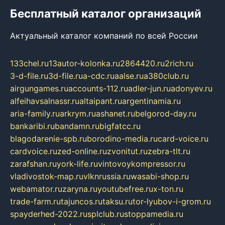
Бесплатный каталог организаций
Актуальный каталог компаний по всей России
133chel.ru
13autor-kolonka.ru
2864420.ru
2rich.ru
3-d-file.ru
3d-file.ru
a-cdc.ru
aalse.ru
a380club.ru
airgungames.ru
accounts-112.ru
adler-jun.ru
adonyev.ru
alfeihavsalnassr.ru
altaipant.ru
argentinamia.ru
aria-family.ru
arkrym.ru
ashanet.ru
belgorod-day.ru
bankaribi.ru
bandamn.ru
bigfatcc.ru
blagodarenie-spb.ru
borodino-media.ru
card-voice.ru
cardvoice.ru
zed-online.ru
zvonitut.ru
zebra-tlt.ru
zarafshan.ru
york-life.ru
vintovoykompressor.ru
vladivostok-map.ru
vlknrussia.ru
wasabi-shop.ru
webamator.ru
zaryna.ru
youtubefree.ru
x-ton.ru
trade-farm.ru
tajuncos.ru
taksu.ru
tor-lyubov-i-grom.ru
spayderhed-2022.ru
splclub.ru
stoppamedia.ru