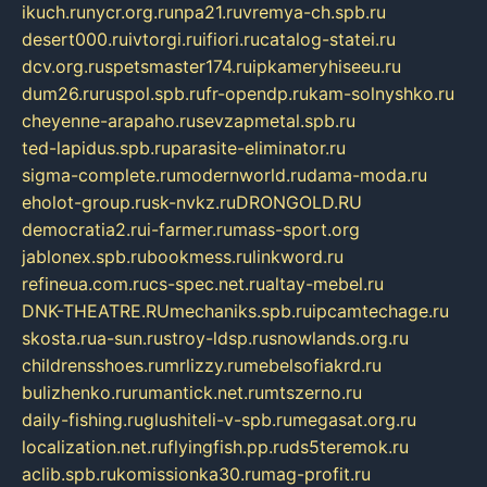
ikuch.ru
nycr.org.ru
npa21.ru
vremya-ch.spb.ru
desert000.ru
ivtorgi.ru
ifiori.ru
catalog-statei.ru
dcv.org.ru
spetsmaster174.ru
ipkameryhiseeu.ru
dum26.ru
ruspol.spb.ru
fr-opendp.ru
kam-solnyshko.ru
cheyenne-arapaho.ru
sevzapmetal.spb.ru
ted-lapidus.spb.ru
parasite-eliminator.ru
sigma-complete.ru
modernworld.ru
dama-moda.ru
eholot-group.ru
sk-nvkz.ru
DRONGOLD.RU
democratia2.ru
i-farmer.ru
mass-sport.org
jablonex.spb.ru
bookmess.ru
linkword.ru
refineua.com.ru
cs-spec.net.ru
altay-mebel.ru
DNK-THEATRE.RU
mechaniks.spb.ru
ipcamtechage.ru
skosta.ru
a-sun.ru
stroy-ldsp.ru
snowlands.org.ru
childrensshoes.ru
mrlizzy.ru
mebelsofiakrd.ru
bulizhenko.ru
rumantick.net.ru
mtszerno.ru
daily-fishing.ru
glushiteli-v-spb.ru
megasat.org.ru
localization.net.ru
flyingfish.pp.ru
ds5teremok.ru
aclib.spb.ru
komissionka30.ru
mag-profit.ru