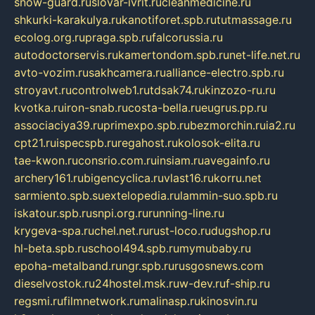
snow-guard.ru
slovar-ivrit.ru
cleanmedicine.ru
shkurki-karakulya.ru
kanotiforet.spb.ru
tutmassage.ru
ecolog.org.ru
praga.spb.ru
falcorussia.ru
autodoctorservis.ru
kamertondom.spb.ru
net-life.net.ru
avto-vozim.ru
sakhcamera.ru
alliance-electro.spb.ru
stroyavt.ru
controlweb1.ru
tdsak74.ru
kinzozo-ru.ru
kvotka.ru
iron-snab.ru
costa-bella.ru
eugrus.pp.ru
associaciya39.ru
primexpo.spb.ru
bezmorchin.ru
ia2.ru
cpt21.ru
ispecspb.ru
regahost.ru
kolosok-elita.ru
tae-kwon.ru
consrio.com.ru
insiam.ru
avegainfo.ru
archery161.ru
bigencyclica.ru
vlast16.ru
korru.net
sarmiento.spb.su
extelopedia.ru
lammin-suo.spb.ru
iskatour.spb.ru
snpi.org.ru
running-line.ru
krygeva-spa.ru
chel.net.ru
rust-loco.ru
dugshop.ru
hl-beta.spb.ru
school494.spb.ru
mymubaby.ru
epoha-metalband.ru
ngr.spb.ru
rusgosnews.com
dieselvostok.ru
24hostel.msk.ru
w-dev.ru
f-ship.ru
regsmi.ru
filmnetwork.ru
malinasp.ru
kinosvin.ru