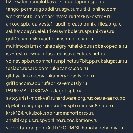
h2o-salon.ru
malutkayork.ru
deltaprim.spb.ru
tango-perm.ru
gooddir.ru
sgv.su
multiki-online.com
webkrasotki.com
cherinvest.ru
detskiy-ostrov.ru
ankou.spb.ru
alvesta1.ru
pdf-creator.ru
nix-files.org.ru
sakhatoday.ru
elektrikersymboler.ru
sputnikyes.ru
golf2club.msk.ru
aeforums.ru
zallclub.ru
multimodal.msk.ru
habaigry.ru
haikko.ru
sobakopedia.ru
isz-fest.ru
ewnc.info
screensaver-clock.net.ru
volnav.spb.ru
comnat.ru
npf.net.ru
7bit.pp.ru
kalugatur.ru
tesiaes.ru
card.com.ru
kazanka.spb.ru
gildiya-kuznecov.ru
kameryboavision.ru
griffoncom.spb.ru
fabrika-emotsiy.ru
PARK-MATROSOVA.RU
agat.spb.ru
avtoyurist-moskva1.ru
hardware.org.ru
схема-авто.рф
dg-lab.ru
angrup.ru
recruiter.spb.ru
music8.spb.ru
krsk124.ru
kubok.spb.ru
romanofforex.ru
analitikaplus.ru
spyonline.ru
zosikamery.ru
sloboda-ural.pp.ru
AUTO-COM.SU
hohota.net
alimy.ru