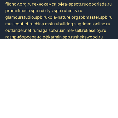
filonov.org.ru
технокамск.рф
ra-spectr.ru
ooodriada.ru
promelmash.spb.ru
ixtys.spb.ru
fccity.ru
glamourstudio.spb.ru
kola-nature.org
spbmaster.spb.ru
musicoutlet.ru
china.msk.ru
bulldog.su
grimm-online.ru
outlander.net.ru
maga.spb.ru
anime-sell.ru
keseloy.ru
газприборсервис.рф
karmin.spb.ru
shekswood.ru
tischlermebel.ru
automall66.ru
mag-vladimir.ru
yardbar.ru
kiwitour.spb.ru
indesign.com.ru
freestylemebel.ru
bany-samara.ru
rsei.ru
naidisvoyput.ru
mgsn-invest.ru
ipkamerasannce.ru
alicante-house.ru
ibelka74.ru
cozyhouse.info
vlkargalev-studio.ru
700mb.ru
figura-ufa.ru
alina-live.ru
belarusiannews.ru
womenknow.ru
dos-vniimk.ru
sega.net.ru
dv.net.ru
phenomenonsofhistory.com
telesputnik.net.ru
wall.pp.ru
pylesosroidmi.ru
gtc-clan.ru
cligs.ru
bibikazap.ru
popova.org.ru
netwhistler.spb.ru
bellvil.ru
bonzon.ru
iss-vladik.ru
defiparis.net.ru
las-gryzas.ru
amku.ru