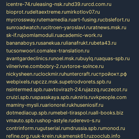
icentre-74.ru
leasing-nsk.ru
hd39.ru
rcd.com.ru
bioprot.ru
deltaextreme.ru
mirkotlov07.ru
mycrossway.ru
temamedia.ru
art-fusing.ru
cbslefort.ru
sunroadwatch.ru
citroen-yaroslavl.ru
ratnews.msk.ru
sk-if.ru
joomlamoduli.ru
academic-work.ru
bananaboys.ru
sanekua.ru
lianafrukt.ru
beta43.ru
tucsonwoori.com
alex-translation.ru
avantgardeclinics.ru
noel.msk.ru
buylq.ru
aquas-spb.ru
vilnerivne.com
bobry-2.ru
vtoroe-solnce.ru
nickysheen.ru
clockmir.ru
huntercraft.ru
стройокт.рф
webpixels.ru
pczz.msk.su
petrodvorets.spb.ru
nsintermed.spb.ru
avtovirazh-24.ru
jazzq.ru
czecot.ru
cruizi.spb.ru
spasskaya.spb.ru
kniris.ru
vkpeople.com
maminy-mysli.ru
arionorel.ru
khuseniosif.ru
dotmediacup.spb.ru
mebel-tiraspol.ru
all-books.biz
vmauto.spb.ru
shop-astyle.ru
derevo-s.ru
contrinform.ru
gutserial.ru
mdrussia.spb.ru
monod.ru
refine.org.ru
uk-krein.ru
kamensk61.ru
zooclub.info