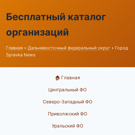
Бесплатный каталог
организаций
Главная
»
Дальневосточный федеральный округ
» Город
Spravka News
🏠 Главная
Центральный ФО
Северо-Западный ФО
Приволжский ФО
Уральский ФО