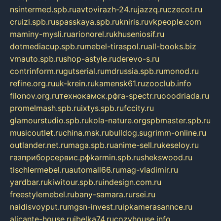
nsintermed.spb.ru
avtovirazh-24.ru
jazzq.ru
czecot.ru
cruizi.spb.ru
spasskaya.spb.ru
kniris.ru
vkpeople.com
maminy-mysli.ru
arionorel.ru
khuseniosif.ru
dotmediacup.spb.ru
mebel-tiraspol.ru
all-books.biz
vmauto.spb.ru
shop-astyle.ru
derevo-s.ru
contrinform.ru
gutserial.ru
mdrussia.spb.ru
monod.ru
refine.org.ru
uk-krein.ru
kamensk61.ru
zooclub.info
filonov.org.ru
технокамск.рф
ra-spectr.ru
ooodriada.ru
promelmash.spb.ru
ixtys.spb.ru
fccity.ru
glamourstudio.spb.ru
kola-nature.org
spbmaster.spb.ru
musicoutlet.ru
china.msk.ru
bulldog.su
grimm-online.ru
outlander.net.ru
maga.spb.ru
anime-sell.ru
keseloy.ru
газприборсервис.рф
karmin.spb.ru
shekswood.ru
tischlermebel.ru
automall66.ru
mag-vladimir.ru
yardbar.ru
kiwitour.spb.ru
indesign.com.ru
freestylemebel.ru
bany-samara.ru
rsei.ru
naidisvoyput.ru
mgsn-invest.ru
ipkamerasannce.ru
alicante-house.ru
ibelka74.ru
cozyhouse.info