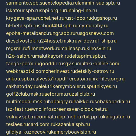
sarmiento.spb.su
extelopedia.ru
lammin-suo.spb.ru
iskatour.spb.ru
snpi.org.ru
running-line.ru
krygeva-spa.ru
chel.net.ru
rust-loco.ru
dugshop.ru
hl-beta.spb.ru
school494.spb.ru
mymubaby.ru
epoha-metalband.ru
ngr.spb.ru
rusgosnews.com
dieselvostok.ru
24hostel.msk.ru
w-dev.ru
f-ship.ru
regsmi.ru
filmnetwork.ru
malinasp.ru
kinosvin.ru
h2o-salon.ru
malutkayork.ru
deltaprim.spb.ru
tango-perm.ru
gooddir.ru
sgv.su
multiki-online.com
webkrasotki.com
cherinvest.ru
detskiy-ostrov.ru
ankou.spb.ru
alvesta1.ru
pdf-creator.ru
nix-files.org.ru
sakhatoday.ru
elektrikersymboler.ru
sputnikyes.ru
golf2club.msk.ru
aeforums.ru
zallclub.ru
multimodal.msk.ru
habaigry.ru
haikko.ru
sobakopedia.ru
isz-fest.ru
ewnc.info
screensaver-clock.net.ru
volnav.spb.ru
comnat.ru
npf.net.ru
7bit.pp.ru
kalugatur.ru
tesiaes.ru
card.com.ru
kazanka.spb.ru
gildiya-kuznecov.ru
kameryboavision.ru