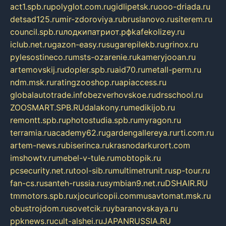
act1.spb.ru
polyglot.com.ru
gidlipetsk.ru
ooo-driada.ru
detsad125.ru
mir-zdoroviya.ru
bruslanovo.ru
siterem.ru
council.spb.ru
лодкипатриот.рф
kafekolizey.ru
iclub.net.ru
gazon-easy.ru
sugarepilekb.ru
grinox.ru
pylesostineco.ru
msts-ozarenie.ru
kameryjooan.ru
artemovskij.ru
dopler.spb.ru
aid70.ru
metall-perm.ru
ndm.msk.ru
ratingzooshop.ru
apiaccess.ru
globalautotrade.info
bezverhovskoe.ru
drsschool.ru
ZOOSMART.SPB.RU
dalakony.ru
medikijob.ru
remontt.spb.ru
photostudia.spb.ru
myragon.ru
terramia.ru
academy62.ru
gardengallereya.ru
rti.com.ru
artem-news.ru
biserinca.ru
krasnodarkurort.com
imshowtv.ru
mebel-v-tule.ru
mobtopik.ru
pcsecurity.net.ru
tool-sib.ru
multimetrunit.ru
sp-tour.ru
fan-cs.ru
santeh-russia.ru
symbian9.net.ru
DSHAIR.RU
tmmotors.spb.ru
xjocuricopii.com
musavtomat.msk.ru
obustrojdom.ru
sovetcik.ru
ybaranovskaya.ru
ppknews.ru
cult-alshei.ru
JAPANRUSSIA.RU