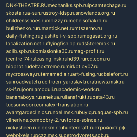
DNK-THEATRE.RU
mechaniks.spb.ru
ipcamtechage.ru
skosta.ru
a-sun.ru
stroy-ldsp.ru
snowlands.org.ru
childrensshoes.ru
mrlizzy.ru
mebelsofiakrd.ru
bulizhenko.ru
rumantick.net.ru
mtszerno.ru
daily-fishing.ru
glushiteli-v-spb.ru
megasat.org.ru
localization.net.ru
flyingfish.pp.ru
ds5teremok.ru
aclib.spb.ru
komissionka30.ru
mag-profit.ru
icentre-74.ru
leasing-nsk.ru
hd39.ru
rcd.com.ru
bioprot.ru
deltaextreme.ru
mirkotlov07.ru
mycrossway.ru
temamedia.ru
art-fusing.ru
cbslefort.ru
sunroadwatch.ru
citroen-yaroslavl.ru
ratnews.msk.ru
sk-if.ru
joomlamoduli.ru
academic-work.ru
bananaboys.ru
sanekua.ru
lianafrukt.ru
beta43.ru
tucsonwoori.com
alex-translation.ru
avantgardeclinics.ru
noel.msk.ru
buylq.ru
aquas-spb.ru
vilnerivne.com
bobry-2.ru
vtoroe-solnce.ru
nickysheen.ru
clockmir.ru
huntercraft.ru
стройокт.рф
webpixels.ru
pczz.msk.su
petrodvorets.spb.ru