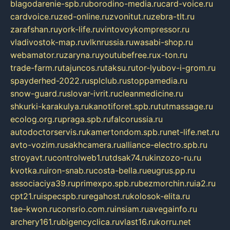
blagodarenie-spb.ru
borodino-media.ru
card-voice.ru
cardvoice.ru
zed-online.ru
zvonitut.ru
zebra-tlt.ru
zarafshan.ru
york-life.ru
vintovoykompressor.ru
vladivostok-map.ru
vlknrussia.ru
wasabi-shop.ru
webamator.ru
zaryna.ru
youtubefree.ru
x-ton.ru
trade-farm.ru
tajuncos.ru
taksu.ru
tor-lyubov-i-grom.ru
spayderhed-2022.ru
splclub.ru
stoppamedia.ru
snow-guard.ru
slovar-ivrit.ru
cleanmedicine.ru
shkurki-karakulya.ru
kanotiforet.spb.ru
tutmassage.ru
ecolog.org.ru
praga.spb.ru
falcorussia.ru
autodoctorservis.ru
kamertondom.spb.ru
net-life.net.ru
avto-vozim.ru
sakhcamera.ru
alliance-electro.spb.ru
stroyavt.ru
controlweb1.ru
tdsak74.ru
kinzozo-ru.ru
kvotka.ru
iron-snab.ru
costa-bella.ru
eugrus.pp.ru
associaciya39.ru
primexpo.spb.ru
bezmorchin.ru
ia2.ru
cpt21.ru
ispecspb.ru
regahost.ru
kolosok-elita.ru
tae-kwon.ru
consrio.com.ru
insiam.ru
avegainfo.ru
archery161.ru
bigencyclica.ru
vlast16.ru
korru.net