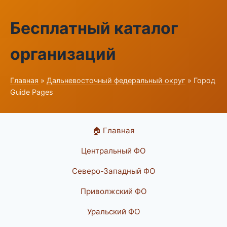
Бесплатный каталог
организаций
Главная
»
Дальневосточный федеральный округ
» Город
Guide Pages
🏠 Главная
Центральный ФО
Северо-Западный ФО
Приволжский ФО
Уральский ФО