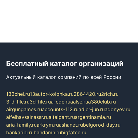
Бесплатный каталог организаций
Актуальный каталог компаний по всей России
133chel.ru
13autor-kolonka.ru
2864420.ru
2rich.ru
3-d-file.ru
3d-file.ru
a-cdc.ru
aalse.ru
a380club.ru
airgungames.ru
accounts-112.ru
adler-jun.ru
adonyev.ru
alfeihavsalnassr.ru
altaipant.ru
argentinamia.ru
aria-family.ru
arkrym.ru
ashanet.ru
belgorod-day.ru
bankaribi.ru
bandamn.ru
bigfatcc.ru