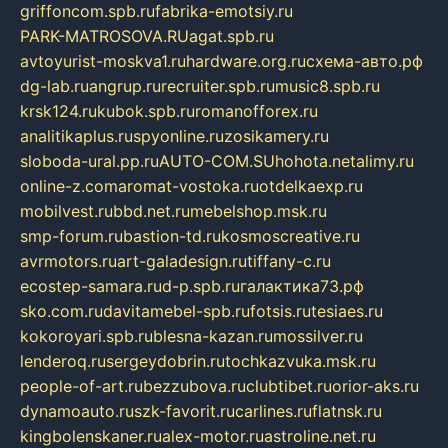
griffoncom.spb.ru
fabrika-emotsiy.ru
PARK-MATROSOVA.RU
agat.spb.ru
avtoyurist-moskva1.ru
hardware.org.ru
схема-авто.рф
dg-lab.ru
angrup.ru
recruiter.spb.ru
music8.spb.ru
krsk124.ru
kubok.spb.ru
romanofforex.ru
analitikaplus.ru
spyonline.ru
zosikamery.ru
sloboda-ural.pp.ru
AUTO-COM.SU
hohota.net
alimy.ru
online-z.com
aromat-vostoka.ru
otdelkaexp.ru
mobilvest.ru
bbd.net.ru
mebelshop.msk.ru
smp-forum.ru
bastion-td.ru
kosmoscreative.ru
avrmotors.ru
art-galadesign.ru
tiffany-c.ru
ecostep-samara.ru
d-p.spb.ru
галактика73.рф
sko.com.ru
davitamebel-spb.ru
fotsis.ru
tesiaes.ru
kokoroyari.spb.ru
blesna-kazan.ru
mossilver.ru
lenderoq.ru
sergeydobrin.ru
tochkazvuka.msk.ru
people-of-art.ru
bezzubova.ru
clubtibet.ru
orior-aks.ru
dynamoauto.ru
szk-favorit.ru
carlines.ru
flatnsk.ru
kingbolenskaner.ru
alex-motor.ru
astroline.net.ru