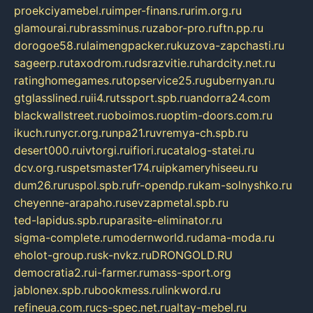
proekciyamebel.ru
imper-finans.ru
rim.org.ru
glamourai.ru
brassminus.ru
zabor-pro.ru
ftn.pp.ru
dorogoe58.ru
laimengpacker.ru
kuzova-zapchasti.ru
sageerp.ru
taxodrom.ru
dsrazvitie.ru
hardcity.net.ru
ratinghomegames.ru
topservice25.ru
gubernyan.ru
gtglasslined.ru
ii4.ru
tssport.spb.ru
andorra24.com
blackwallstreet.ru
oboimos.ru
optim-doors.com.ru
ikuch.ru
nycr.org.ru
npa21.ru
vremya-ch.spb.ru
desert000.ru
ivtorgi.ru
ifiori.ru
catalog-statei.ru
dcv.org.ru
spetsmaster174.ru
ipkameryhiseeu.ru
dum26.ru
ruspol.spb.ru
fr-opendp.ru
kam-solnyshko.ru
cheyenne-arapaho.ru
sevzapmetal.spb.ru
ted-lapidus.spb.ru
parasite-eliminator.ru
sigma-complete.ru
modernworld.ru
dama-moda.ru
eholot-group.ru
sk-nvkz.ru
DRONGOLD.RU
democratia2.ru
i-farmer.ru
mass-sport.org
jablonex.spb.ru
bookmess.ru
linkword.ru
refineua.com.ru
cs-spec.net.ru
altay-mebel.ru