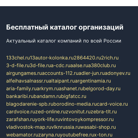
Бесплатный каталог организаций
Актуальный каталог компаний по всей России
133chel.ru
13autor-kolonka.ru
2864420.ru
2rich.ru
3-d-file.ru
3d-file.ru
a-cdc.ru
aalse.ru
a380club.ru
airgungames.ru
accounts-112.ru
adler-jun.ru
adonyev.ru
alfeihavsalnassr.ru
altaipant.ru
argentinamia.ru
aria-family.ru
arkrym.ru
ashanet.ru
belgorod-day.ru
bankaribi.ru
bandamn.ru
bigfatcc.ru
blagodarenie-spb.ru
borodino-media.ru
card-voice.ru
cardvoice.ru
zed-online.ru
zvonitut.ru
zebra-tlt.ru
zarafshan.ru
york-life.ru
vintovoykompressor.ru
vladivostok-map.ru
vlknrussia.ru
wasabi-shop.ru
webamator.ru
zaryna.ru
youtubefree.ru
x-ton.ru