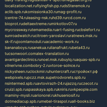
localization.net.ru
flyingfish.pp.ru
ds5teremok.ru
aclib.spb.ru
komissionka30.ru
mag-profit.ru
icentre-74.ru
leasing-nsk.ru
hd39.ru
rcd.com.ru
bioprot.ru
deltaextreme.ru
mirkotlov07.ru
mycrossway.ru
temamedia.ru
art-fusing.ru
cbslefort.ru
sunroadwatch.ru
citroen-yaroslavl.ru
ratnews.msk.ru
sk-if.ru
joomlamoduli.ru
academic-work.ru
bananaboys.ru
sanekua.ru
lianafrukt.ru
beta43.ru
tucsonwoori.com
alex-translation.ru
avantgardeclinics.ru
noel.msk.ru
buylq.ru
aquas-spb.ru
vilnerivne.com
bobry-2.ru
vtoroe-solnce.ru
nickysheen.ru
clockmir.ru
huntercraft.ru
стройокт.рф
webpixels.ru
pczz.msk.su
petrodvorets.spb.ru
nsintermed.spb.ru
avtovirazh-24.ru
jazzq.ru
czecot.ru
cruizi.spb.ru
spasskaya.spb.ru
kniris.ru
vkpeople.com
maminy-mysli.ru
arionorel.ru
khuseniosif.ru
dotmediacup.spb.ru
mebel-tiraspol.ru
all-books.biz