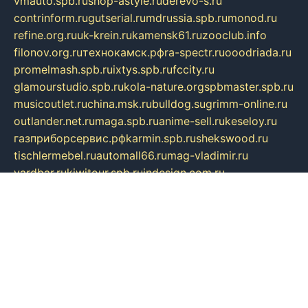
vmauto.spb.ru
shop-astyle.ru
derevo-s.ru
contrinform.ru
gutserial.ru
mdrussia.spb.ru
monod.ru
refine.org.ru
uk-krein.ru
kamensk61.ru
zooclub.info
filonov.org.ru
технокамск.рф
ra-spectr.ru
ooodriada.ru
promelmash.spb.ru
ixtys.spb.ru
fccity.ru
glamourstudio.spb.ru
kola-nature.org
spbmaster.spb.ru
musicoutlet.ru
china.msk.ru
bulldog.su
grimm-online.ru
outlander.net.ru
maga.spb.ru
anime-sell.ru
keseloy.ru
газприборсервис.рф
karmin.spb.ru
shekswood.ru
tischlermebel.ru
automall66.ru
mag-vladimir.ru
yardbar.ru
kiwitour.spb.ru
indesign.com.ru
freestylemebel.ru
bany-samara.ru
rsei.ru
naidisvoyput.ru
mgsn-invest.ru
ipkamerasannce.ru
alicante-house.ru
ibelka74.ru
cozyhouse.info
vlkargalev-studio.ru
700mb.ru
figura-ufa.ru
alina-live.ru
belarusiannews.ru
womenknow.ru
dos-vniimk.ru
sega.net.ru
dv.net.ru
phenomenonsofhistory.com
telesputnik.net.ru
wall.pp.ru
pylesosroidmi.ru