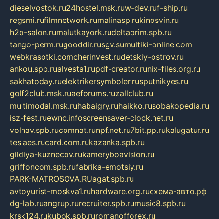
dieselvostok.ru
24hostel.msk.ru
w-dev.ru
f-ship.ru
regsmi.ru
filmnetwork.ru
malinasp.ru
kinosvin.ru
h2o-salon.ru
malutkayork.ru
deltaprim.spb.ru
tango-perm.ru
gooddir.ru
sgv.su
multiki-online.com
webkrasotki.com
cherinvest.ru
detskiy-ostrov.ru
ankou.spb.ru
alvesta1.ru
pdf-creator.ru
nix-files.org.ru
sakhatoday.ru
elektrikersymboler.ru
sputnikyes.ru
golf2club.msk.ru
aeforums.ru
zallclub.ru
multimodal.msk.ru
habaigry.ru
haikko.ru
sobakopedia.ru
isz-fest.ru
ewnc.info
screensaver-clock.net.ru
volnav.spb.ru
comnat.ru
npf.net.ru
7bit.pp.ru
kalugatur.ru
tesiaes.ru
card.com.ru
kazanka.spb.ru
gildiya-kuznecov.ru
kameryboavision.ru
griffoncom.spb.ru
fabrika-emotsiy.ru
PARK-MATROSOVA.RU
agat.spb.ru
avtoyurist-moskva1.ru
hardware.org.ru
схема-авто.рф
dg-lab.ru
angrup.ru
recruiter.spb.ru
music8.spb.ru
krsk124.ru
kubok.spb.ru
romanofforex.ru