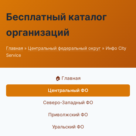
Бесплатный каталог
организаций
Главная
»
Центральный федеральный округ
» Инфо City
Service
🏠 Главная
Центральный ФО
Северо-Западный ФО
Приволжский ФО
Уральский ФО