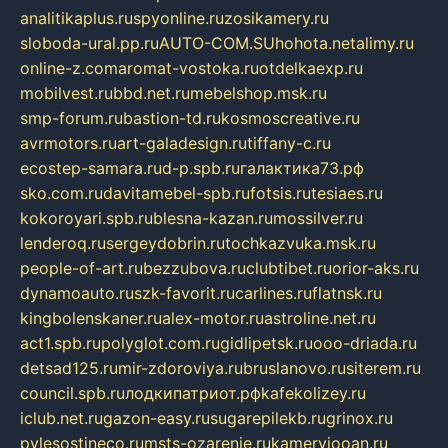
analitikaplus.ru
spyonline.ru
zosikamery.ru
sloboda-ural.pp.ru
AUTO-COM.SU
hohota.net
alimy.ru
online-z.com
aromat-vostoka.ru
otdelkaexp.ru
mobilvest.ru
bbd.net.ru
mebelshop.msk.ru
smp-forum.ru
bastion-td.ru
kosmoscreative.ru
avrmotors.ru
art-galadesign.ru
tiffany-c.ru
ecostep-samara.ru
d-p.spb.ru
галактика73.рф
sko.com.ru
davitamebel-spb.ru
fotsis.ru
tesiaes.ru
kokoroyari.spb.ru
blesna-kazan.ru
mossilver.ru
lenderoq.ru
sergeydobrin.ru
tochkazvuka.msk.ru
people-of-art.ru
bezzubova.ru
clubtibet.ru
orior-aks.ru
dynamoauto.ru
szk-favorit.ru
carlines.ru
flatnsk.ru
kingbolenskaner.ru
alex-motor.ru
astroline.net.ru
act1.spb.ru
polyglot.com.ru
gidlipetsk.ru
ooo-driada.ru
detsad125.ru
mir-zdoroviya.ru
bruslanovo.ru
siterem.ru
council.spb.ru
лодкипатриот.рф
kafekolizey.ru
iclub.net.ru
gazon-easy.ru
sugarepilekb.ru
grinox.ru
pylesostineco.ru
msts-ozarenie.ru
kameryjooan.ru