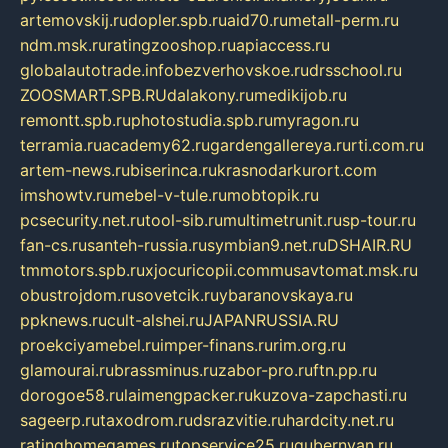
artemovskij.ru
dopler.spb.ru
aid70.ru
metall-perm.ru
ndm.msk.ru
ratingzooshop.ru
apiaccess.ru
globalautotrade.info
bezverhovskoe.ru
drsschool.ru
ZOOSMART.SPB.RU
dalakony.ru
medikijob.ru
remontt.spb.ru
photostudia.spb.ru
myragon.ru
terramia.ru
academy62.ru
gardengallereya.ru
rti.com.ru
artem-news.ru
biserinca.ru
krasnodarkurort.com
imshowtv.ru
mebel-v-tule.ru
mobtopik.ru
pcsecurity.net.ru
tool-sib.ru
multimetrunit.ru
sp-tour.ru
fan-cs.ru
santeh-russia.ru
symbian9.net.ru
DSHAIR.RU
tmmotors.spb.ru
xjocuricopii.com
musavtomat.msk.ru
obustrojdom.ru
sovetcik.ru
ybaranovskaya.ru
ppknews.ru
cult-alshei.ru
JAPANRUSSIA.RU
proekciyamebel.ru
imper-finans.ru
rim.org.ru
glamourai.ru
brassminus.ru
zabor-pro.ru
ftn.pp.ru
dorogoe58.ru
laimengpacker.ru
kuzova-zapchasti.ru
sageerp.ru
taxodrom.ru
dsrazvitie.ru
hardcity.net.ru
ratinghomegames.ru
topservice25.ru
gubernyan.ru