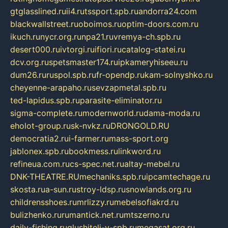
gtglasslined.ru
ii4.ru
tssport.spb.ru
andorra24.com
blackwallstreet.ru
oboimos.ru
optim-doors.com.ru
ikuch.ru
nycr.org.ru
npa21.ru
vremya-ch.spb.ru
desert000.ru
ivtorgi.ru
ifiori.ru
catalog-statei.ru
dcv.org.ru
spetsmaster174.ru
ipkameryhiseeu.ru
dum26.ru
ruspol.spb.ru
fr-opendp.ru
kam-solnyshko.ru
cheyenne-arapaho.ru
sevzapmetal.spb.ru
ted-lapidus.spb.ru
parasite-eliminator.ru
sigma-complete.ru
modernworld.ru
dama-moda.ru
eholot-group.ru
sk-nvkz.ru
DRONGOLD.RU
democratia2.ru
i-farmer.ru
mass-sport.org
jablonex.spb.ru
bookmess.ru
linkword.ru
refineua.com.ru
cs-spec.net.ru
altay-mebel.ru
DNK-THEATRE.RU
mechaniks.spb.ru
ipcamtechage.ru
skosta.ru
a-sun.ru
stroy-ldsp.ru
snowlands.org.ru
childrensshoes.ru
mrlizzy.ru
mebelsofiakrd.ru
bulizhenko.ru
rumantick.net.ru
mtszerno.ru
daily-fishing.ru
glushiteli-v-spb.ru
megasat.org.ru