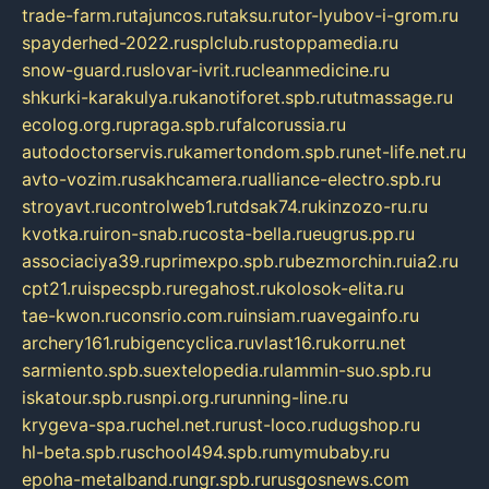
trade-farm.ru
tajuncos.ru
taksu.ru
tor-lyubov-i-grom.ru
spayderhed-2022.ru
splclub.ru
stoppamedia.ru
snow-guard.ru
slovar-ivrit.ru
cleanmedicine.ru
shkurki-karakulya.ru
kanotiforet.spb.ru
tutmassage.ru
ecolog.org.ru
praga.spb.ru
falcorussia.ru
autodoctorservis.ru
kamertondom.spb.ru
net-life.net.ru
avto-vozim.ru
sakhcamera.ru
alliance-electro.spb.ru
stroyavt.ru
controlweb1.ru
tdsak74.ru
kinzozo-ru.ru
kvotka.ru
iron-snab.ru
costa-bella.ru
eugrus.pp.ru
associaciya39.ru
primexpo.spb.ru
bezmorchin.ru
ia2.ru
cpt21.ru
ispecspb.ru
regahost.ru
kolosok-elita.ru
tae-kwon.ru
consrio.com.ru
insiam.ru
avegainfo.ru
archery161.ru
bigencyclica.ru
vlast16.ru
korru.net
sarmiento.spb.su
extelopedia.ru
lammin-suo.spb.ru
iskatour.spb.ru
snpi.org.ru
running-line.ru
krygeva-spa.ru
chel.net.ru
rust-loco.ru
dugshop.ru
hl-beta.spb.ru
school494.spb.ru
mymubaby.ru
epoha-metalband.ru
ngr.spb.ru
rusgosnews.com